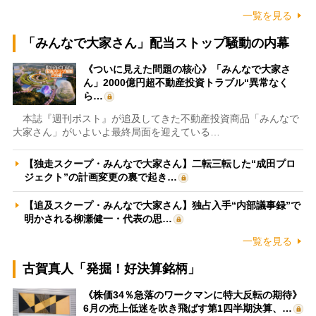
一覧を見る
「みんなで大家さん」配当ストップ騒動の内幕
《ついに見えた問題の核心》「みんなで大家さ
ん」2000億円超不動産投資トラブル“異常なく
ら…
本誌『週刊ポスト』が追及してきた不動産投資商品「みんなで
大家さん」がいよいよ最終局面を迎えている…
【独走スクープ・みんなで大家さん】二転三転した“成田プロ
ジェクト”の計画変更の裏で起き…
【追及スクープ・みんなで大家さん】独占入手“内部議事録”で
明かされる柳瀬健一・代表の思…
一覧を見る
古賀真人「発掘！好決算銘柄」
《株価34％急落のワークマンに特大反転の期待》
6月の売上低迷を吹き飛ばす第1四半期決算、…