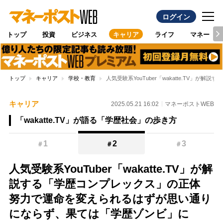
ログイン
トップ
投資
ビジネス
キャリア
ライフ
マネー
トップ
キャリア
学校・教育
人気受験系YouTuber「wakatte.TV
キャリア
2025.05.21 16:02
マネーポストWEB
「wakatte.TV」が語る「学歴社会」の歩き方
1
2
3
＃
＃
＃
人気受験系YouTuber「wakatte.TV」が解
説する「学歴コンプレックス」の正体
努力で運命を変えられるはずが思い通り
にならず、果ては「学歴ゾンビ」に