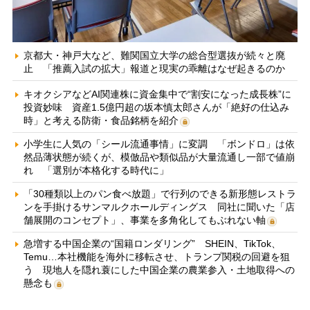
京都大・神戸大など、難関国立大学の総合型選抜が続々と廃
止 「推薦入試の拡大」報道と現実の乖離はなぜ起きるのか
キオクシアなどAI関連株に資金集中で“割安になった成長株”に
投資妙味 資産1.5億円超の坂本慎太郎さんが「絶好の仕込み
時」と考える防衛・食品銘柄を紹介
小学生に人気の「シール流通事情」に変調 「ボンドロ」は依
然品薄状態が続くが、模倣品や類似品が大量流通し一部で値崩
れ 「選別が本格化する時代に」
「30種類以上のパン食べ放題」で行列のできる新形態レストラ
ンを手掛けるサンマルクホールディングス 同社に聞いた「店
舗展開のコンセプト」、事業を多角化してもぶれない軸
急増する中国企業の“国籍ロンダリング” SHEIN、TikTok、
Temu…本社機能を海外に移転させ、トランプ関税の回避を狙
う 現地人を隠れ蓑にした中国企業の農業参入・土地取得への
懸念も