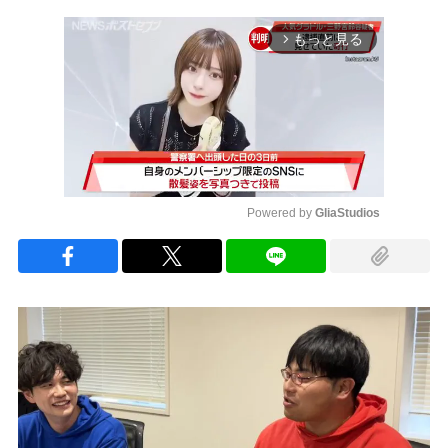
もっと見る
arrow_forward_ios
Powered by 
GliaStudios
Mute