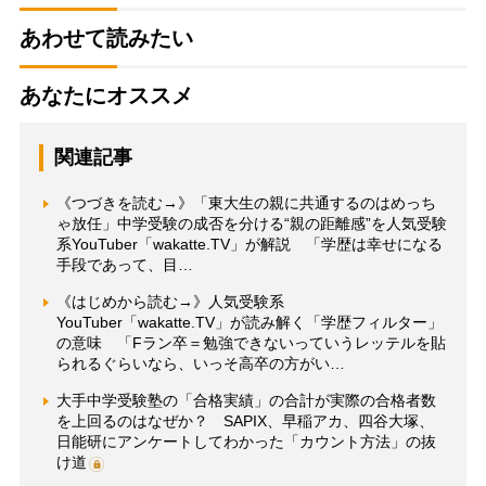
あわせて読みたい
あなたにオススメ
関連記事
《つづきを読む→》「東大生の親に共通するのはめっち
ゃ放任」中学受験の成否を分ける“親の距離感”を人気受験
系YouTuber「wakatte.TV」が解説 「学歴は幸せになる
手段であって、目…
《はじめから読む→》人気受験系
YouTuber「wakatte.TV」が読み解く「学歴フィルター」
の意味 「Fラン卒＝勉強できないっていうレッテルを貼
られるぐらいなら、いっそ高卒の方がい…
大手中学受験塾の「合格実績」の合計が実際の合格者数
を上回るのはなぜか？ SAPIX、早稲アカ、四谷大塚、
日能研にアンケートしてわかった「カウント方法」の抜
け道