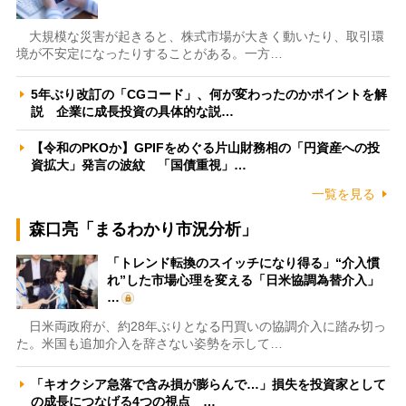
大規模な災害が起きると、株式市場が大きく動いたり、取引環
境が不安定になったりすることがある。一方…
5年ぶり改訂の「CGコード」、何が変わったのかポイントを解
説 企業に成長投資の具体的な説…
【令和のPKOか】GPIFをめぐる片山財務相の「円資産への投
資拡大」発言の波紋 「国債重視」…
一覧を見る
森口亮「まるわかり市況分析」
「トレンド転換のスイッチになり得る」“介入慣
れ”した市場心理を変える「日米協調為替介入」
…
日米両政府が、約28年ぶりとなる円買いの協調介入に踏み切っ
た。米国も追加介入を辞さない姿勢を示して…
「キオクシア急落で含み損が膨らんで…」損失を投資家として
の成長につなげる4つの視点 …