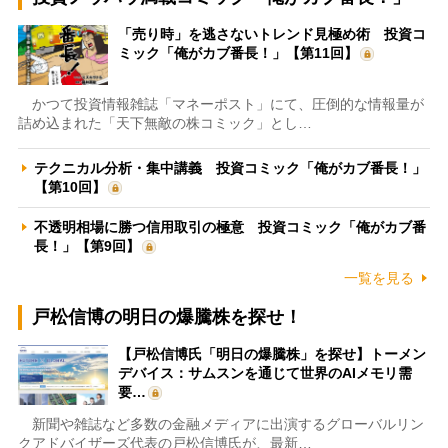
「売り時」を逃さないトレンド見極め術 投資コ
ミック「俺がカブ番長！」【第11回】
かつて投資情報雑誌「マネーポスト」にて、圧倒的な情報量が
詰め込まれた「天下無敵の株コミック」とし…
テクニカル分析・集中講義 投資コミック「俺がカブ番長！」
【第10回】
不透明相場に勝つ信用取引の極意 投資コミック「俺がカブ番
長！」【第9回】
一覧を見る
戸松信博の明日の爆騰株を探せ！
【戸松信博氏「明日の爆騰株」を探せ】トーメン
デバイス：サムスンを通じて世界のAIメモリ需
要…
新聞や雑誌など多数の金融メディアに出演するグローバルリン
クアドバイザーズ代表の戸松信博氏が、最新…