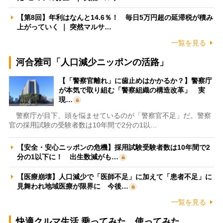
【第8回】年利はなんと14.6％！ 毎日5万円超の延滞税が積み
上がっていく ｜ 突然マルサ…
一覧を見る
河合雅司「人口減少ニッポンの活路」
【「警察官離れ」に歯止めはかかるか？】警察庁
が本気で取り組む「警察組織の構造改革」 実
現…
警察庁が目下、頭を悩ませているのが「警察官不足」だ。警察
官の採用試験の受験者数は10年間で2分の1以…
【安全・安心ニッポンの危機】採用試験受験者数は10年間で2
分の1以下に！ 出生数減がも…
【医療崩壊】人口減少で「医師不足」に加えて「患者不足」に
見舞われ地域医療が限界に 今後…
一覧を見る
快適クルマ生活 乗ってみた、使ってみた