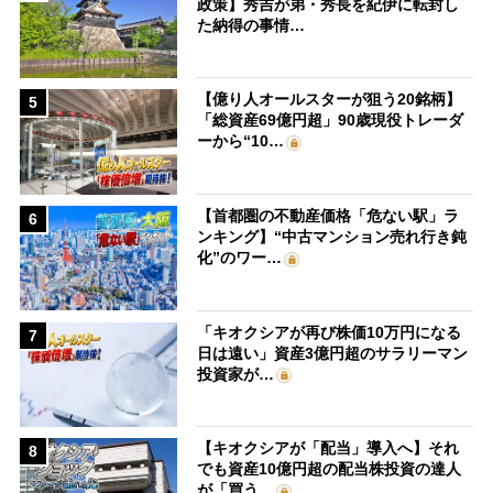
政策】秀吉が弟・秀長を紀伊に転封し
た納得の事情…
【億り人オールスターが狙う20銘柄】
5
「総資産69億円超」90歳現役トレーダ
ーから“10…
【首都圏の不動産価格「危ない駅」ラ
6
ンキング】“中古マンション売れ行き鈍
化”のワー…
「キオクシアが再び株価10万円になる
7
日は遠い」資産3億円超のサラリーマン
投資家が…
【キオクシアが「配当」導入へ】それ
8
でも資産10億円超の配当株投資の達人
が「買う…