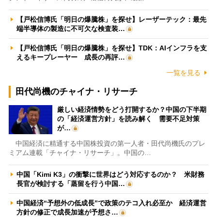
【戸松信博氏「明日の爆騰株」を探せ】レーザーテック：最先
端半導体の製造に不可欠な検査装…
【戸松信博氏「明日の爆騰株」を探せ】TDK：AIインフラを支
えるキープレーヤー 成長の再評…
一覧を見る
田代尚機のチャイナ・リサーチ
厳しい経済情勢をどう打開するか？中国の下半期
の「経済運営方針」を読み解く 需要不足対策
が…
中国経済に精通する中国株投資の第一人者・田代尚機氏のプレ
ミアム連載「チャイナ・リサーチ」。中国の…
中国「Kimi K3」の衝撃に世界はどう対応するのか？ 米財務
長官が検討する「蒸留を行う中国…
中国経済“予想外の低成長”で政策のテコ入れ必至か 経済運営
方針の修正で成長加速が予想さ…