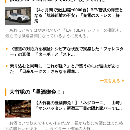
【4ヶ月間で受注累計6000台】BEV普及の障壁と
なる「航続距離の不安」「充電のストレス」解
消…
あれほどもてはやされていた「EV（BEV）シフト」の潮流も、
最近では減速基調になっているように見える。…
《雪道の対応力を検証》シビアな状況で実感した「フォレスタ
ー」の真価 「ターボ」と「スト…
乗り込むと同時に「これが軽？」と戸惑うのには理由があっ
た 「日産ルークス」さらなる躍進…
一覧を見る
大竹聡の「昼酒御免！」
【大竹聡の昼酒御免！】「ネグローニ」「山崎」
「マンハッタン」新宿三丁目の隠れ家バーで1…
お酒はいつ飲んでもいいものだが、昼から飲むお酒にはまた格
別の味わいがある――。ライター・作家の大竹…