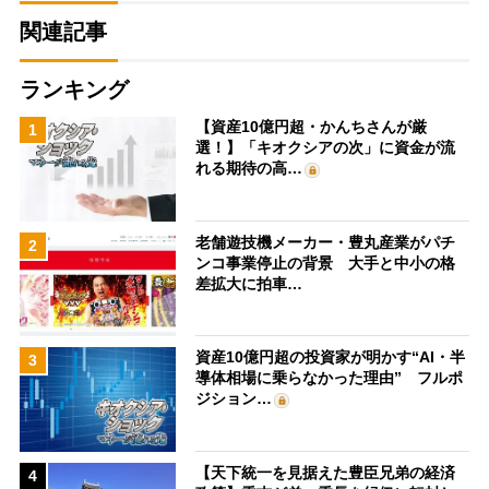
関連記事
ランキング
【資産10億円超・かんちさんが厳
1
選！】「キオクシアの次」に資金が流
れる期待の高…
老舗遊技機メーカー・豊丸産業がパチ
2
ンコ事業停止の背景 大手と中小の格
差拡大に拍車…
資産10億円超の投資家が明かす“AI・半
3
導体相場に乗らなかった理由” フルポ
ジション…
【天下統一を見据えた豊臣兄弟の経済
4