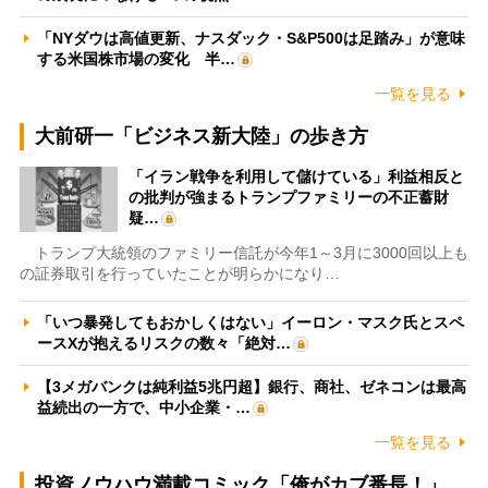
「NYダウは高値更新、ナスダック・S&P500は足踏み」が意味
する米国株市場の変化 半…
一覧を見る
大前研一「ビジネス新大陸」の歩き方
「イラン戦争を利用して儲けている」利益相反と
の批判が強まるトランプファミリーの不正蓄財
疑…
トランプ大統領のファミリー信託が今年1～3月に3000回以上も
の証券取引を行っていたことが明らかになり…
「いつ暴発してもおかしくはない」イーロン・マスク氏とスペ
ースXが抱えるリスクの数々「絶対…
【3メガバンクは純利益5兆円超】銀行、商社、ゼネコンは最高
益続出の一方で、中小企業・…
一覧を見る
投資ノウハウ満載コミック「俺がカブ番長！」