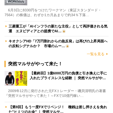
6月3日に8330円をつけたワークマン（東証スタンダード・
7564）の株価は、わずか1カ月あまりで約34％下落…
三菱重工が「AIインフラの新たな主役」として再評価される気
運 エヌビディアとの提携でAI…
キオクシアHD「7万円割れからの急反発」は再びの上昇局面へ
の反転シグナルか？ 市場のムー…
一覧を見る
突然マルサがやって来た！
【最終回】1億6000万円の負債と引き換えに手に
入れたプライスレスな経験 ｜ 突然マルサがや…
2009年12月に発行された元FXトレーダー・磯貝清明氏の著書
『突然マルサがやって来た！～FXで10億円稼い…
【第9回】もう一度FXでリベンジ！ 種銭は差し押さえを免れ
た”ヒミツのお金” ｜ 突然マルサ…