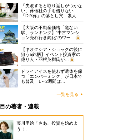
「失敗すると取り返しがつかな
い」葬儀社の手を借りない
「DIY葬」の落とし穴 素人
に…
【大阪の不動産価格「危ない
駅」ランキング】“中古マンシ
ョン売れ行き鈍化”のワー…
【キオクシア・ショックの後に
狙う5銘柄】イベント投資家の
億り人・羽根英樹氏が…
ドライアイスを使わず遺体を保
つ「エンバーミング」が日本で
も普及 1～2週間は…
一覧を見る
目の著者・連載
藤川里絵「さあ、投資を始めよ
う！」