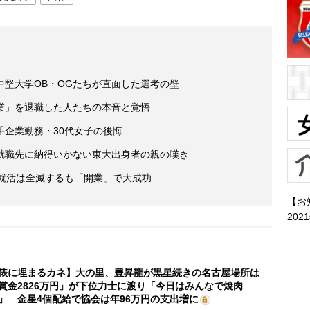
中堅大学OB・OGたちが直面した選考の壁
業」を退職した人たちの本音と覚悟
手企業勤務・30代女子の後悔
就職先に納得いかない東大出身者の親の嘆き
 就活は全滅するも「開業」で大成功
【お
202
俵に埋まるカネ】大の里、豊昇龍が黒星続きの名古屋場所は
賞金2826万円」が下位力士に渡り「今日はみんなで焼肉
」 金星4個配給で協会は年96万円の支出増に