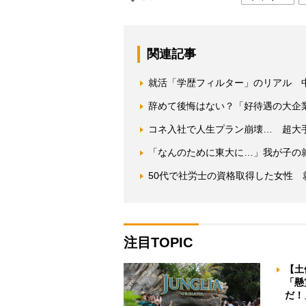
関連記事
就活「学歴フィルター」のリアル 
辞めて後悔はない？「好待遇の大企
コネ入社で人生プラン崩壊… 超大
「なんのために東大に…」我が子の
50代で社労士の資格取得した女性
注目TOPIC
【土
「懸
だ！