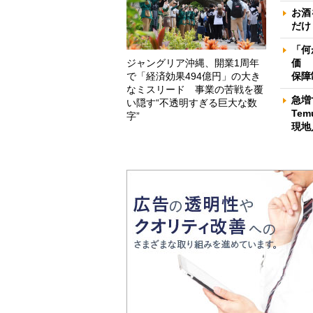
お酒
だけ
「何
ジャングリア沖縄、開業1周年
価 
で「経済効果494億円」の大き
保障
なミスリード 事業の苦戦を覆
急増
い隠す“不透明すぎる巨大な数
Te
字”
現地