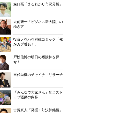
森口亮「まるわかり市況分析」
大前研一「ビジネス新大陸」の
歩き方
投資ノウハウ満載コミック「俺
がカブ番長！」
戸松信博の明日の爆騰株を探
せ！
田代尚機のチャイナ・リサーチ
「みんなで大家さん」配当スト
ップ騒動の内幕
古賀真人「発掘！好決算銘柄」