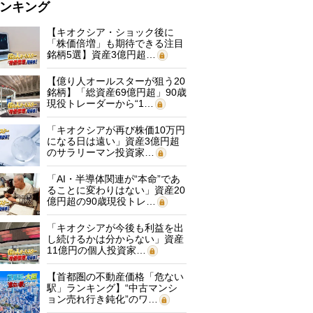
ンキング
【キオクシア・ショック後に
「株価倍増」も期待できる注目
銘柄5選】資産3億円超…
【億り人オールスターが狙う20
銘柄】「総資産69億円超」90歳
現役トレーダーから“1…
「キオクシアが再び株価10万円
になる日は遠い」資産3億円超
のサラリーマン投資家…
「AI・半導体関連が“本命”であ
ることに変わりはない」資産20
億円超の90歳現役トレ…
「キオクシアが今後も利益を出
し続けるかは分からない」資産
11億円の個人投資家…
【首都圏の不動産価格「危ない
駅」ランキング】“中古マンシ
ョン売れ行き鈍化”のワ…