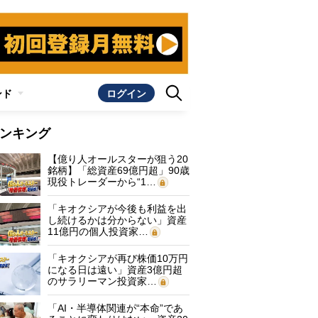
ンド
ログイン
ンキング
【億り人オールスターが狙う20
銘柄】「総資産69億円超」90歳
現役トレーダーから“1…
「キオクシアが今後も利益を出
し続けるかは分からない」資産
11億円の個人投資家…
「キオクシアが再び株価10万円
になる日は遠い」資産3億円超
のサラリーマン投資家…
「AI・半導体関連が“本命”であ