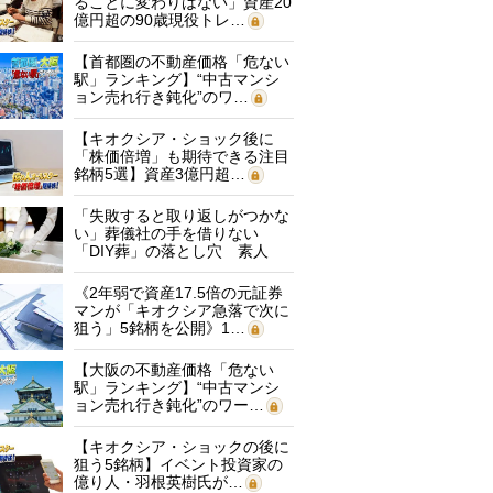
ることに変わりはない」資産20
億円超の90歳現役トレ…
【首都圏の不動産価格「危ない
駅」ランキング】“中古マンシ
ョン売れ行き鈍化”のワ…
【キオクシア・ショック後に
「株価倍増」も期待できる注目
銘柄5選】資産3億円超…
「失敗すると取り返しがつかな
い」葬儀社の手を借りない
「DIY葬」の落とし穴 素人
に…
《2年弱で資産17.5倍の元証券
マンが「キオクシア急落で次に
狙う」5銘柄を公開》1…
【大阪の不動産価格「危ない
駅」ランキング】“中古マンシ
ョン売れ行き鈍化”のワー…
【キオクシア・ショックの後に
狙う5銘柄】イベント投資家の
億り人・羽根英樹氏が…