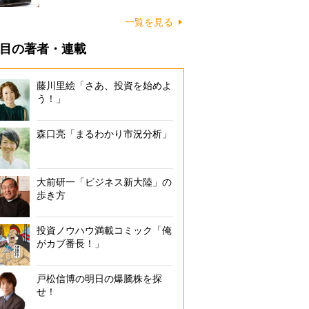
一覧を見る
目の著者・連載
藤川里絵「さあ、投資を始めよ
う！」
森口亮「まるわかり市況分析」
大前研一「ビジネス新大陸」の
歩き方
投資ノウハウ満載コミック「俺
がカブ番長！」
戸松信博の明日の爆騰株を探
せ！