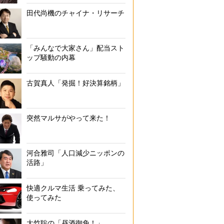
田代尚機のチャイナ・リサーチ
「みんなで大家さん」配当スト
ップ騒動の内幕
古賀真人「発掘！好決算銘柄」
突然マルサがやって来た！
河合雅司「人口減少ニッポンの
活路」
快適クルマ生活 乗ってみた、
使ってみた
大竹聡の「昼酒御免！」