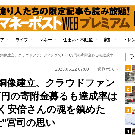
ア
ライフ
マネー
住まい・不動産
家計
トレ
安倍晋三元首相の銅像建立、クラウドファンディングで1800万円の寄附金募るも達成率は9.22％ 「とにかく安倍さんの魂を鎮めたい」“安倍神像神社”宮司の思い
ラ
1
2025.05.22 07:00
週刊ポスト
銅像建立、クラウドファン
2
0万円の寄附金募るも達成率は
かく安倍さんの魂を鎮めた
3
社”宮司の思い
4