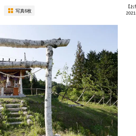
【お
写真6枚
202