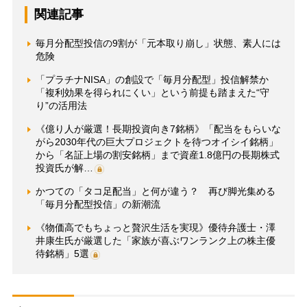
関連記事
毎月分配型投信の9割が「元本取り崩し」状態、素人には
危険
「プラチナNISA」の創設で「毎月分配型」投信解禁か
「複利効果を得られにくい」という前提も踏まえた“守
り”の活用法
《億り人が厳選！長期投資向き7銘柄》「配当をもらいな
がら2030年代の巨大プロジェクトを待つオイシイ銘柄」
から「名証上場の割安銘柄」まで資産1.8億円の長期株式
投資氏が解…
かつての「タコ足配当」と何が違う？ 再び脚光集める
「毎月分配型投信」の新潮流
《物価高でもちょっと贅沢生活を実現》優待弁護士・澤
井康生氏が厳選した「家族が喜ぶワンランク上の株主優
待銘柄」5選