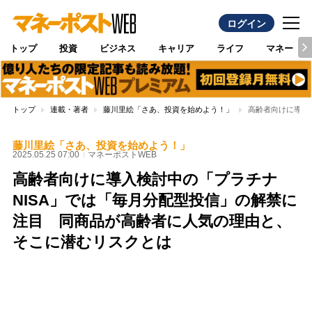
ログイン
トップ
投資
ビジネス
キャリア
ライフ
マネー
トップ
連載・著者
藤川里絵「さあ、投資を始めよう！」
高齢者向けに導入
藤川里絵「さあ、投資を始めよう！」
2025.05.25 07:00
マネーポストWEB
高齢者向けに導入検討中の「プラチナ
NISA」では「毎月分配型投信」の解禁に
注目 同商品が高齢者に人気の理由と、
そこに潜むリスクとは
Loaded
:
100.00%
/
Unmute