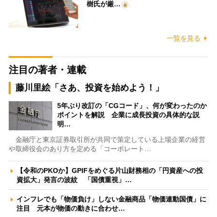
樹氏が厳…
一覧を見る
注目の著者・連載
藤川里絵「さあ、投資を始めよう！」
5年ぶり改訂の「CGコード」、何が変わったのか
ポイントを解説 企業に成長投資の具体的な説
明…
金融庁と東京証券取引所が共同で策定している上場企業の経営
や取締役会のあり方を定める「コーポレート…
【令和のPKOか】GPIFをめぐる片山財務相の「円資産への投
資拡大」発言の波紋 「国債重視」…
インフレでも「物価負け」しない金融商品「物価連動国債」に
注目 元本が物価の動きに合わせ…