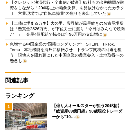
【クレジット決済代行・全東信が破産】63社もの金融機関が融
資をしながら「20年以上の粉飾決算」を見抜けなかったカラク
リ 営業現場では“自転車操業”の焦りも表出していた
【土俵に埋まるカネ】大の里、豊昇龍が黒星続きの名古屋場所
は「懸賞金2826万円」が下位力士に渡り「今日はみんなで焼肉
だ！」 金星4個配給で協会は年96万円の支出増に
急増する中国企業の“国籍ロンダリング” SHEIN、TikTok、
Temu…本社機能を海外に移転させ、トランプ関税の回避を狙
う 現地人を隠れ蓑にした中国企業の農業参入・土地取得への
懸念も
関連記事
ランキング
【億り人オールスターが狙う20銘柄】
1
「総資産69億円超」90歳現役トレーダ
ーから“10…