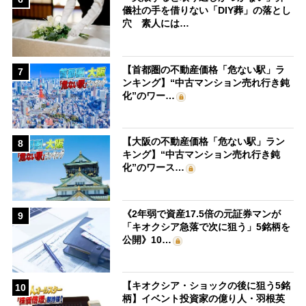
儀社の手を借りない「DIY葬」の落とし
穴 素人には…
【首都圏の不動産価格「危ない駅」ラ
7
ンキング】“中古マンション売れ行き鈍
化”のワー…
【大阪の不動産価格「危ない駅」ラン
8
キング】“中古マンション売れ行き鈍
化”のワース…
《2年弱で資産17.5倍の元証券マンが
9
「キオクシア急落で次に狙う」5銘柄を
公開》10…
【キオクシア・ショックの後に狙う5銘
10
柄】イベント投資家の億り人・羽根英