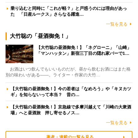
乗り込むと同時に「これが軽？」と戸惑うのには理由があっ
た 「日産ルークス」さらなる躍進…
一覧を見る
大竹聡の「昼酒御免！」
【大竹聡の昼酒御免！】「ネグローニ」「山崎」
「マンハッタン」新宿三丁目の隠れ家バーで1…
お酒はいつ飲んでもいいものだが、昼から飲むお酒にはまた格
別の味わいがある――。ライター・作家の大竹…
【大竹聡の昼酒御免！】今の若者は「なめろう」や「キヌカツ
ギ」を知らないって本当？ 昔の…
【大竹聡の昼酒御免！】京急線で多摩川越えて「川崎の大衆酒
場」へと昼酒旅 押し寄せるノス…
一覧を見る
著者・連載の一覧を見る