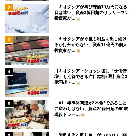
「キオクシアが再び株価10万円になる
2
日は遠い」資産3億円超のサラリーマン
投資家が…
「キオクシアが今後も利益を出し続け
3
るかは分からない」資産11億円の個人
投資家が…
【キオクシア・ショック後に「株価倍
4
増」も期待できる注目銘柄5選】資産3
億円超・…
「AI・半導体関連が“本命”であること
5
に変わりはない」資産20億円超の90歳
現役トレー…
「失敗すると取り返しがつかない」葬
6