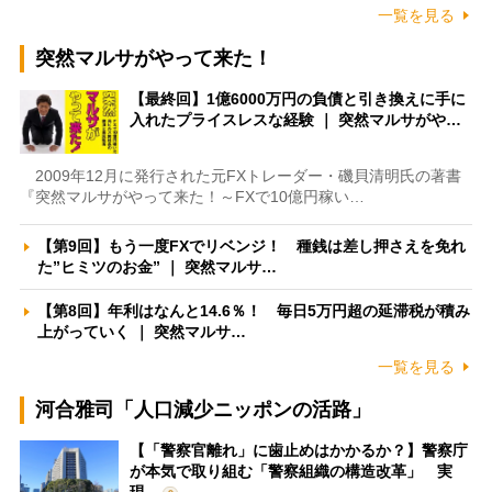
一覧を見る
突然マルサがやって来た！
【最終回】1億6000万円の負債と引き換えに手に
入れたプライスレスな経験 ｜ 突然マルサがや…
2009年12月に発行された元FXトレーダー・磯貝清明氏の著書
『突然マルサがやって来た！～FXで10億円稼い…
【第9回】もう一度FXでリベンジ！ 種銭は差し押さえを免れ
た”ヒミツのお金” ｜ 突然マルサ…
【第8回】年利はなんと14.6％！ 毎日5万円超の延滞税が積み
上がっていく ｜ 突然マルサ…
一覧を見る
河合雅司「人口減少ニッポンの活路」
【「警察官離れ」に歯止めはかかるか？】警察庁
が本気で取り組む「警察組織の構造改革」 実
現…