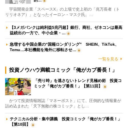
宇宙開発企業「スペースX」の上場で史上初の「兆万長者（ト
リリオネア）」となったイーロン・マスク氏。…
【3メガバンクは純利益5兆円超】銀行、商社、ゼネコンは最高
益続出の一方で、中小企業・…
急増する中国企業の“国籍ロンダリング” SHEIN、TikTok、
Temu…本社機能を海外に移転させ…
一覧を見る
投資ノウハウ満載コミック「俺がカブ番長！」
「売り時」を逃さないトレンド見極め術 投資コ
ミック「俺がカブ番長！」【第11回】
かつて投資情報雑誌「マネーポスト」にて、圧倒的な情報量が
詰め込まれた「天下無敵の株コミック」とし…
テクニカル分析・集中講義 投資コミック「俺がカブ番長！」
【第10回】