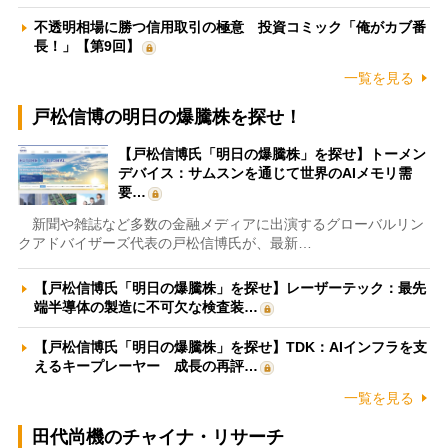
不透明相場に勝つ信用取引の極意 投資コミック「俺がカブ番
長！」【第9回】
一覧を見る
戸松信博の明日の爆騰株を探せ！
【戸松信博氏「明日の爆騰株」を探せ】トーメン
デバイス：サムスンを通じて世界のAIメモリ需
要…
新聞や雑誌など多数の金融メディアに出演するグローバルリン
クアドバイザーズ代表の戸松信博氏が、最新…
【戸松信博氏「明日の爆騰株」を探せ】レーザーテック：最先
端半導体の製造に不可欠な検査装…
【戸松信博氏「明日の爆騰株」を探せ】TDK：AIインフラを支
えるキープレーヤー 成長の再評…
一覧を見る
田代尚機のチャイナ・リサーチ