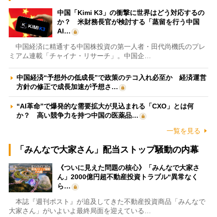
中国「Kimi K3」の衝撃に世界はどう対応するの
か？ 米財務長官が検討する「蒸留を行う中国
AI…
中国経済に精通する中国株投資の第一人者・田代尚機氏のプレ
ミアム連載「チャイナ・リサーチ」。中国企…
中国経済“予想外の低成長”で政策のテコ入れ必至か 経済運営
方針の修正で成長加速が予想さ…
“AI革命”で爆発的な需要拡大が見込まれる「CXO」とは何
か？ 高い競争力を持つ中国の医薬品…
一覧を見る
「みんなで大家さん」配当ストップ騒動の内幕
《ついに見えた問題の核心》「みんなで大家さ
ん」2000億円超不動産投資トラブル“異常なく
ら…
本誌『週刊ポスト』が追及してきた不動産投資商品「みんなで
大家さん」がいよいよ最終局面を迎えている…