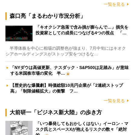
一覧を見る
森口亮「まるわかり市況分析」
「キオクシア急落で含み損が膨らんで…」損失を
投資家としての成長につなげる4つの視点 「…
半導体株を中心に相場の調整色が強まり、7月中旬にはキオク
シアホールディングスがストップ安をつけるな…
「NYダウは高値更新、ナスダック・S&P500は足踏み」が意味
する米国株市場の変化 半…
【歴史的な爆騰劇】時価総額10兆円企業が「2連続ストップ
高」「制限値幅拡大」の衝撃 フ…
一覧を見る
大前研一「ビジネス新大陸」の歩き方
「いつ暴発してもおかしくはない」イーロン・マ
スク氏とスペースXが抱えるリスクの数々「絶対
的…