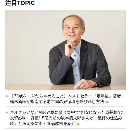
注目TOPIC
【75歳をすぎたらやめること】ベストセラー『定年後』著者・
楠木新氏が指南する老年期の好循環を呼び込む方法
キオクシアなどAI関連株に資金集中で“割安になった成長株”に
投資妙味 資産1.5億円超の坂本慎太郎さんが「絶好の仕込み
時」と考える防衛・食品銘柄を紹介