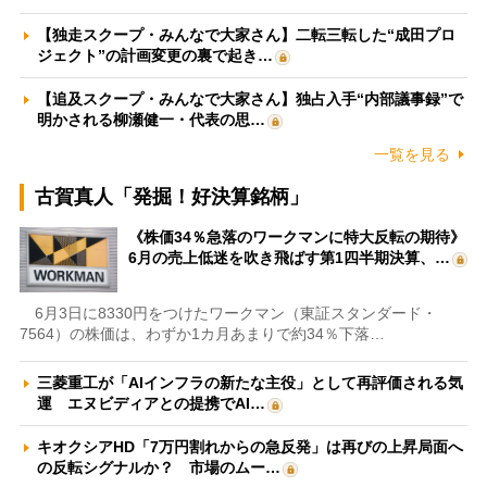
【独走スクープ・みんなで大家さん】二転三転した“成田プロ
ジェクト”の計画変更の裏で起き…
【追及スクープ・みんなで大家さん】独占入手“内部議事録”で
明かされる柳瀬健一・代表の思…
一覧を見る
古賀真人「発掘！好決算銘柄」
《株価34％急落のワークマンに特大反転の期待》
6月の売上低迷を吹き飛ばす第1四半期決算、…
6月3日に8330円をつけたワークマン（東証スタンダード・
7564）の株価は、わずか1カ月あまりで約34％下落…
三菱重工が「AIインフラの新たな主役」として再評価される気
運 エヌビディアとの提携でAI…
キオクシアHD「7万円割れからの急反発」は再びの上昇局面へ
の反転シグナルか？ 市場のムー…