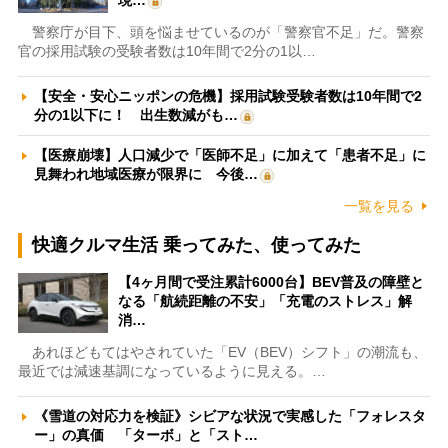
警察庁が目下、頭を悩ませているのが「警察官不足」だ。警察
官の採用試験の受験者数は10年間で2分の1以…
【安全・安心ニッポンの危機】採用試験受験者数は10年間で2
分の1以下に！ 出生数減がも…
【医療崩壊】人口減少で「医師不足」に加えて「患者不足」に
見舞われ地域医療が限界に 今後…
一覧を見る
快適クルマ生活 乗ってみた、使ってみた
【4ヶ月間で受注累計6000台】BEV普及の障壁と
なる「航続距離の不安」「充電のストレス」解
消…
あれほどもてはやされていた「EV（BEV）シフト」の潮流も、
最近では減速基調になっているように見える。…
《雪道の対応力を検証》シビアな状況で実感した「フォレスタ
ー」の真価 「ターボ」と「スト…