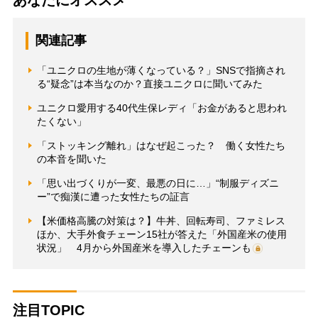
関連記事
「ユニクロの生地が薄くなっている？」SNSで指摘され
る“疑念”は本当なのか？直接ユニクロに聞いてみた
ユニクロ愛用する40代生保レディ「お金があると思われ
たくない」
「ストッキング離れ」はなぜ起こった？ 働く女性たち
の本音を聞いた
「思い出づくりが一変、最悪の日に…」“制服ディズニ
ー”で痴漢に遭った女性たちの証言
【米価格高騰の対策は？】牛丼、回転寿司、ファミレス
ほか、大手外食チェーン15社が答えた「外国産米の使用
状況」 4月から外国産米を導入したチェーンも
注目TOPIC