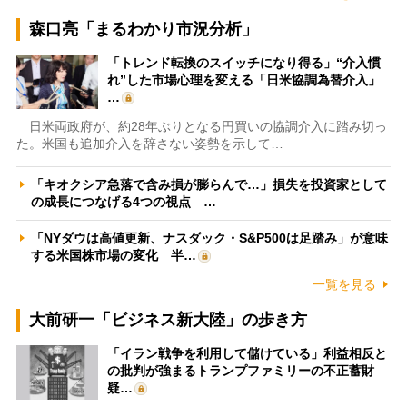
森口亮「まるわかり市況分析」
「トレンド転換のスイッチになり得る」“介入慣
れ”した市場心理を変える「日米協調為替介入」
…
日米両政府が、約28年ぶりとなる円買いの協調介入に踏み切っ
た。米国も追加介入を辞さない姿勢を示して…
「キオクシア急落で含み損が膨らんで…」損失を投資家として
の成長につなげる4つの視点 …
「NYダウは高値更新、ナスダック・S&P500は足踏み」が意味
する米国株市場の変化 半…
一覧を見る
大前研一「ビジネス新大陸」の歩き方
「イラン戦争を利用して儲けている」利益相反と
の批判が強まるトランプファミリーの不正蓄財
疑…