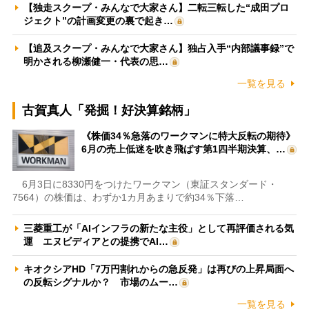
【独走スクープ・みんなで大家さん】二転三転した“成田プロ
ジェクト”の計画変更の裏で起き…
【追及スクープ・みんなで大家さん】独占入手“内部議事録”で
明かされる柳瀬健一・代表の思…
一覧を見る
古賀真人「発掘！好決算銘柄」
《株価34％急落のワークマンに特大反転の期待》
6月の売上低迷を吹き飛ばす第1四半期決算、…
6月3日に8330円をつけたワークマン（東証スタンダード・
7564）の株価は、わずか1カ月あまりで約34％下落…
三菱重工が「AIインフラの新たな主役」として再評価される気
運 エヌビディアとの提携でAI…
キオクシアHD「7万円割れからの急反発」は再びの上昇局面へ
の反転シグナルか？ 市場のムー…
一覧を見る