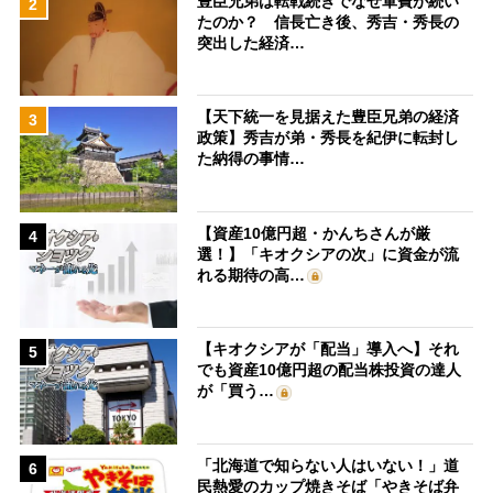
豊臣兄弟は転戦続きでなぜ軍費が続い
2
たのか？ 信長亡き後、秀吉・秀長の
突出した経済…
【天下統一を見据えた豊臣兄弟の経済
3
政策】秀吉が弟・秀長を紀伊に転封し
た納得の事情…
【資産10億円超・かんちさんが厳
4
選！】「キオクシアの次」に資金が流
れる期待の高…
【キオクシアが「配当」導入へ】それ
5
でも資産10億円超の配当株投資の達人
が「買う…
「北海道で知らない人はいない！」道
6
民熱愛のカップ焼きそば「やきそば弁