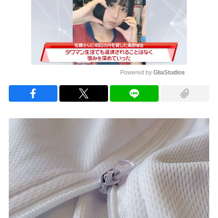
Powered by 
GliaStudios
Mute