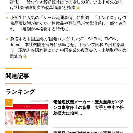
評価 「給付付き税額控除はその場しのぎ」いま不可欠なの
は“社会保障制度の改革議論”と指摘
小学生に人気の「シール流通事情」に変調 「ボンドロ」は依
然品薄状態が続くが、模倣品や類似品が大量流通し一部で値崩
れ 「選別が本格化する時代に」
急増する中国企業の“国籍ロンダリング” SHEIN、TikTok、
Temu…本社機能を海外に移転させ、トランプ関税の回避を狙
う 現地人を隠れ蓑にした中国企業の農業参入・土地取得への
懸念も
関連記事
ランキング
老舗遊技機メーカー・豊丸産業がパチ
1
ンコ事業停止の背景 大手と中小の格
差拡大に拍車…