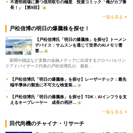
不透明相場に勝つ信用取引の極意 投資コミック「俺がカブ番
長！」【第9回】
一覧を見る
戸松信博の明日の爆騰株を探せ！
【戸松信博氏「明日の爆騰株」を探せ】トーメン
デバイス：サムスンを通じて世界のAIメモリ需
要…
新聞や雑誌など多数の金融メディアに出演するグローバルリン
クアドバイザーズ代表の戸松信博氏が、最新…
【戸松信博氏「明日の爆騰株」を探せ】レーザーテック：最先
端半導体の製造に不可欠な検査装…
【戸松信博氏「明日の爆騰株」を探せ】TDK：AIインフラを支
えるキープレーヤー 成長の再評…
一覧を見る
田代尚機のチャイナ・リサーチ