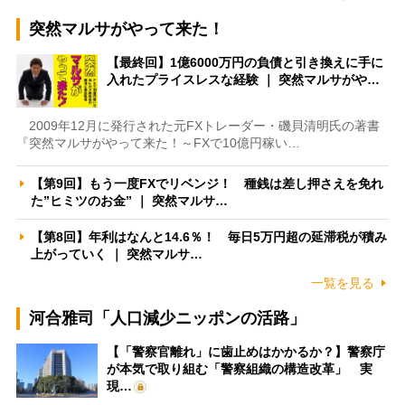
突然マルサがやって来た！
【最終回】1億6000万円の負債と引き換えに手に
入れたプライスレスな経験 ｜ 突然マルサがや…
2009年12月に発行された元FXトレーダー・磯貝清明氏の著書
『突然マルサがやって来た！～FXで10億円稼い…
【第9回】もう一度FXでリベンジ！ 種銭は差し押さえを免れ
た”ヒミツのお金” ｜ 突然マルサ…
【第8回】年利はなんと14.6％！ 毎日5万円超の延滞税が積み
上がっていく ｜ 突然マルサ…
一覧を見る
河合雅司「人口減少ニッポンの活路」
【「警察官離れ」に歯止めはかかるか？】警察庁
が本気で取り組む「警察組織の構造改革」 実
現…