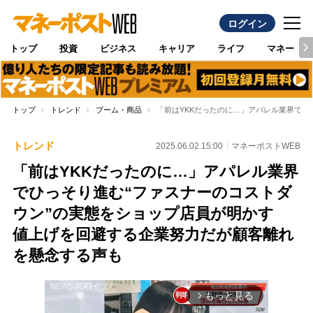
ログイン
トップ
投資
ビジネス
キャリア
ライフ
マネー
トップ
トレンド
ブーム・商品
「前はYKKだったのに…」アパレル業界で
トレンド
2025.06.02 15:00
マネーポストWEB
「前はYKKだったのに…」アパレル業界
でひっそり進む“ファスナーのコストダ
ウン”の実態をショップ店員が明かす
値上げを回避する企業努力だが顧客離れ
を懸念する声も
もっと見る
arrow_forward_ios