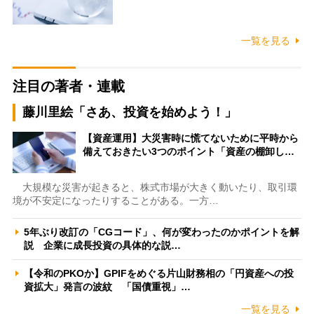
一覧を見る
注目の著者・連載
藤川里絵「さあ、投資を始めよう！」
【資産運用】大災害時に慌てないために平時から
備えておきたい3つのポイント「資産の棚卸し…
大規模な災害が起きると、株式市場が大きく動いたり、取引環
境が不安定になったりすることがある。一方…
5年ぶり改訂の「CGコード」、何が変わったのかポイントを解
説 企業に成長投資の具体的な説…
【令和のPKOか】GPIFをめぐる片山財務相の「円資産への投
資拡大」発言の波紋 「国債重視」…
一覧を見る