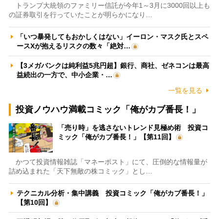
トランプ大統領のファミリー信託が今年1～3月に3000回以上も
の証券取引を行っていたことが明らかになり…
「いつ暴発してもおかしくはない」イーロン・マスク氏とスペ
ースXが抱えるリスクの数々「絶対…
【3メガバンクは純利益5兆円超】銀行、商社、ゼネコンは最高
益続出の一方で、中小企業・…
一覧を見る
投資ノウハウ満載コミック「俺がカブ番長！」
「売り時」を逃さないトレンド見極め術 投資コ
ミック「俺がカブ番長！」【第11回】
かつて投資情報雑誌「マネーポスト」にて、圧倒的な情報量が
詰め込まれた「天下無敵の株コミック」とし…
テクニカル分析・集中講義 投資コミック「俺がカブ番長！」
【第10回】