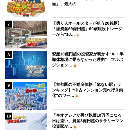
当」、最大の…
【億り人オールスターが狙う20銘柄】
7
「総資産69億円超」90歳現役トレーダ
ーから“10…
資産10億円超の投資家が明かす“AI・半
8
導体相場に乗らなかった理由” フルポ
ジション…
【首都圏の不動産価格「危ない駅」ラ
9
ンキング】“中古マンション売れ行き鈍
化”のワー…
「キオクシアが再び株価10万円になる
10
日は遠い」資産3億円超のサラリーマン
投資家が…