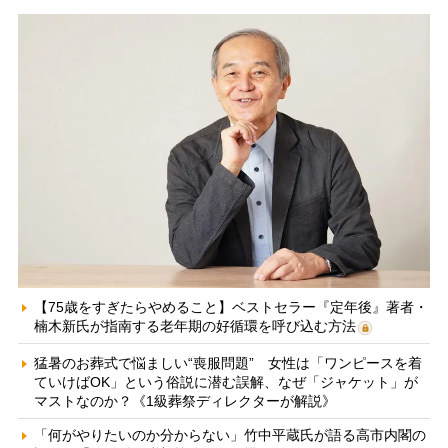
【75歳をすぎたらやめること】ベストセラー『定年後』著者・
楠木新氏が指南する老年期の好循環を呼び込む方法
猛暑のお葬式で悩ましい“喪服問題” 女性は「ワンピースを着
ていけばOK」という俗説に潜む誤解、なぜ「ジャケット」が
マストなのか？《1級葬祭ディレクターが解説》
「何がやりたいのか分からない」竹中平蔵氏が語る高市内閣の