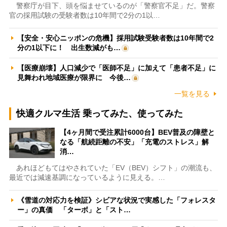
警察庁が目下、頭を悩ませているのが「警察官不足」だ。警察
官の採用試験の受験者数は10年間で2分の1以…
【安全・安心ニッポンの危機】採用試験受験者数は10年間で2
分の1以下に！ 出生数減がも…
【医療崩壊】人口減少で「医師不足」に加えて「患者不足」に
見舞われ地域医療が限界に 今後…
一覧を見る
快適クルマ生活 乗ってみた、使ってみた
【4ヶ月間で受注累計6000台】BEV普及の障壁と
なる「航続距離の不安」「充電のストレス」解
消…
あれほどもてはやされていた「EV（BEV）シフト」の潮流も、
最近では減速基調になっているように見える。…
《雪道の対応力を検証》シビアな状況で実感した「フォレスタ
ー」の真価 「ターボ」と「スト…