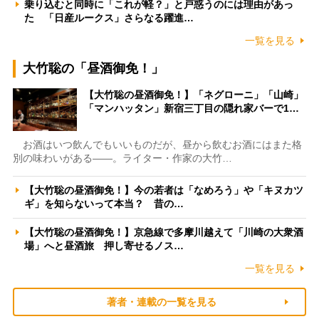
乗り込むと同時に「これが軽？」と戸惑うのには理由があっ
た 「日産ルークス」さらなる躍進…
一覧を見る
大竹聡の「昼酒御免！」
【大竹聡の昼酒御免！】「ネグローニ」「山崎」
「マンハッタン」新宿三丁目の隠れ家バーで1…
お酒はいつ飲んでもいいものだが、昼から飲むお酒にはまた格
別の味わいがある――。ライター・作家の大竹…
【大竹聡の昼酒御免！】今の若者は「なめろう」や「キヌカツ
ギ」を知らないって本当？ 昔の…
【大竹聡の昼酒御免！】京急線で多摩川越えて「川崎の大衆酒
場」へと昼酒旅 押し寄せるノス…
一覧を見る
著者・連載の一覧を見る