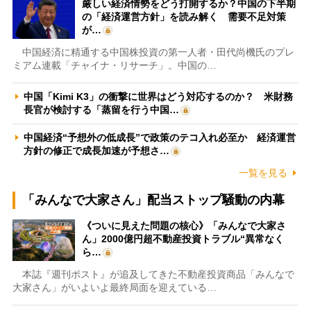
厳しい経済情勢をどう打開するか？中国の下半期
の「経済運営方針」を読み解く 需要不足対策
が…
中国経済に精通する中国株投資の第一人者・田代尚機氏のプレ
ミアム連載「チャイナ・リサーチ」。中国の…
中国「Kimi K3」の衝撃に世界はどう対応するのか？ 米財務
長官が検討する「蒸留を行う中国…
中国経済“予想外の低成長”で政策のテコ入れ必至か 経済運営
方針の修正で成長加速が予想さ…
一覧を見る
「みんなで大家さん」配当ストップ騒動の内幕
《ついに見えた問題の核心》「みんなで大家さ
ん」2000億円超不動産投資トラブル“異常なく
ら…
本誌『週刊ポスト』が追及してきた不動産投資商品「みんなで
大家さん」がいよいよ最終局面を迎えている…