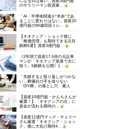
になる日は遠い」資産3億円超
のサラリーマン投資家…
「AI・半導体関連が“本命”であ
ることに変わりはない」資産20
億円超の90歳現役トレ…
【キオクシア・ショック後に
「株価倍増」も期待できる注目
銘柄5選】資産3億円超…
《2年弱で資産17.5倍の元証券
マンが「キオクシア急落で次に
狙う」5銘柄を公開》1…
「失敗すると取り返しがつかな
い」葬儀社の手を借りない
「DIY葬」の落とし穴 素人
に…
【資産10億円超・かんちさんが
厳選！】「キオクシアの次」に
資金が流れる期待の…
【資産11億円マック・チェリー
さん厳選「キオクシア・ショッ
ク」後に大化け期待4…