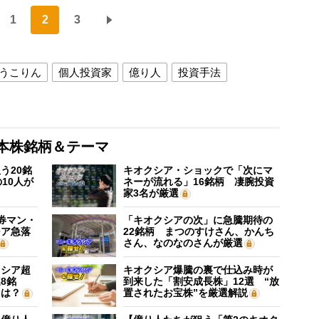
1
2
3
うこりん
個人投資家
億り人
投資手法
本株銘柄＆テーマ
う20銘
キオクシア・ショックで「次にマ
10人が
ネーが流れる」16銘柄 凄腕投資
家3名が厳選
証券マン・
「キオクシアの次」に急騰期待の
シア急落
22銘柄 まつのすけさん、かんち
さん、なのなのさんが厳選
クシア超
キオクシア爆騰の裏で仕込み時が
8銘
到来した「割安成長株」12選 “放
”は？
置されたお宝株”を厳選解説