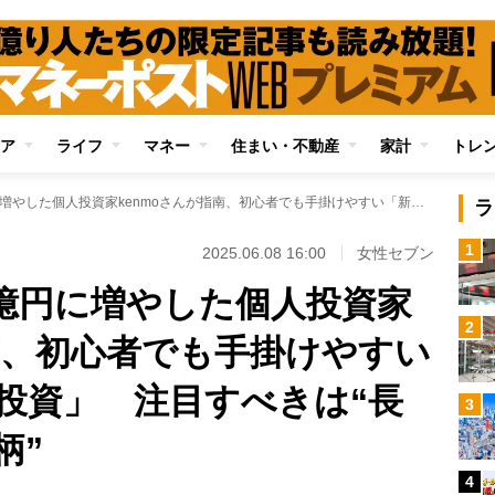
ア
ライフ
マネー
住まい・不動産
家計
トレ
300万円を5年で1億円に増やした個人投資家kenmoさんが指南、初心者でも手掛けやすい「新高値ブレイク投資」 注目すべきは“長期間株価が低い銘柄”
ラ
1
2025.06.08 16:00
女性セブン
1億円に増やした個人投資家
2
指南、初心者でも手掛けやすい
投資」 注目すべきは“長
3
柄”
4