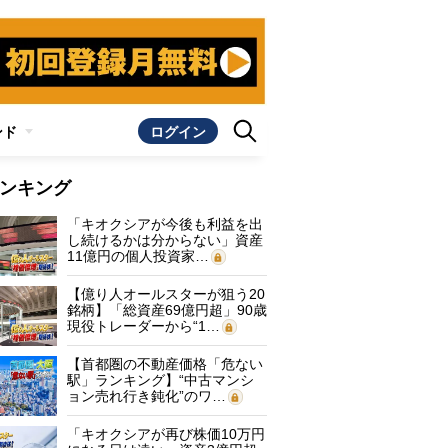
ンド
ログイン
ンキング
「キオクシアが今後も利益を出
し続けるかは分からない」資産
11億円の個人投資家…
【億り人オールスターが狙う20
銘柄】「総資産69億円超」90歳
現役トレーダーから“1…
【首都圏の不動産価格「危ない
駅」ランキング】“中古マンシ
ョン売れ行き鈍化”のワ…
「キオクシアが再び株価10万円