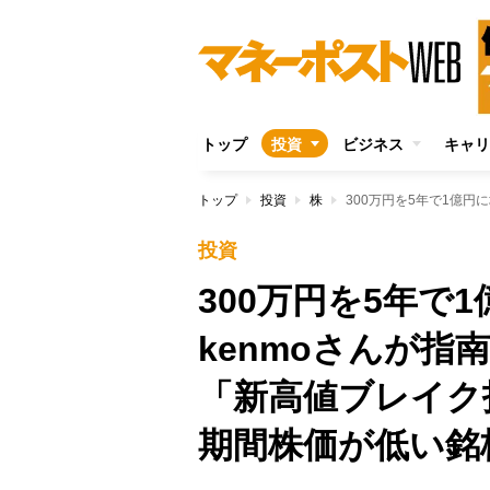
トップ
投資
ビジネス
キャリ
トップ
投資
株
投資
300万円を5年で
kenmoさんが
「新高値ブレイク
期間株価が低い銘