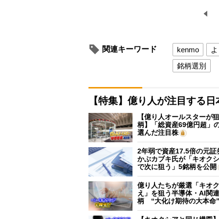
関連キーワード
kenmo
よ
銘柄選別
【特集】億り人が注目する日
【億り人オールスターが狙
柄】「総資産69億円超」の
選んだ注目株
2年弱で資産17.5倍の元
かぶカブキ氏が「キオク
で次に狙う」5銘柄を公開
億り人たちが厳選「キオ
え」を狙う半導体・AI関連
柄 “大化け期待の大本命