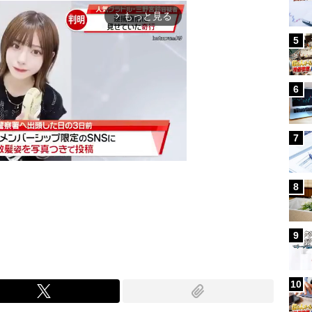
もっと見る
arrow_forward_ios
5
6
7
8
Mute
9
10