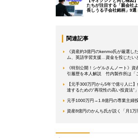
【キオクシアと同じ構図
たちが注目する「親会社
長しうる子会社銘柄」9選
関連記事
《資産約3億円のkenmo氏が厳選し
ム、英語学習支援…資金を投じたい
《特別公開！シゲルさんノート》資産
引履歴を本人解説 竹内製作所は「こ
【元手300万円から5年で億り人に】
達するための“再現性の高い投資法”
元手1000万円→1.8億円の専業
資産8億円のかんち氏が説く「月1