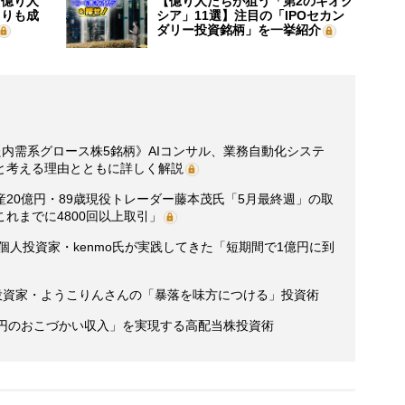
】億り人
【億り人たちが狙う「第2のキオク
よりも成
シア」11選】注目の「IPOセカン
ダリー投資銘柄」を一挙紹介
た内需系グロース株5銘柄》AIコンサル、業務自動化システ
と考える理由とともに詳しく解説
20億円・89歳現役トレーダー藤本茂氏「5月最終週」の取
れまでに4800回以上取引」
個人投資家・kenmo氏が実践してきた「短期間で1億円に到
」
主婦投資家・ようこりんさんの「暴落を味方につける」投資術
万円のおこづかい収入」を実現する高配当株投資術