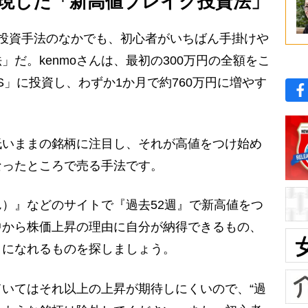
実現した「新高値ブレイク投資法」
た投資手法のなかでも、初心者がいちばん手掛けや
だ。kenmoさんは、最初の300万円の全額をこ
S」に投資し、わずか1か月で約760万円に増やす
低いままの銘柄に注目し、それが高値をつけ始め
なったところで売る手法です。
）』などのサイトで『過去52週』で新高値をつ
中から株価上昇の理由に自分が納得できるもの、
きになれるものを探しましょう。
いてはそれ以上の上昇が期待しにくいので、“過