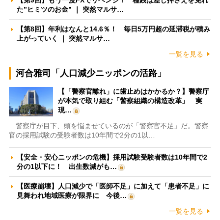
た”ヒミツのお金” ｜ 突然マルサ…
【第8回】年利はなんと14.6％！ 毎日5万円超の延滞税が積み
上がっていく ｜ 突然マルサ…
一覧を見る
河合雅司「人口減少ニッポンの活路」
【「警察官離れ」に歯止めはかかるか？】警察庁
が本気で取り組む「警察組織の構造改革」 実
現…
警察庁が目下、頭を悩ませているのが「警察官不足」だ。警察
官の採用試験の受験者数は10年間で2分の1以…
【安全・安心ニッポンの危機】採用試験受験者数は10年間で2
分の1以下に！ 出生数減がも…
【医療崩壊】人口減少で「医師不足」に加えて「患者不足」に
見舞われ地域医療が限界に 今後…
一覧を見る