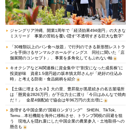
ジャングリア沖縄、開業1周年で「経済効果494億円」の大きな
ミスリード 事業の苦戦を覆い隠す“不透明すぎる巨大な数字”
「30種類以上のパン食べ放題」で行列のできる新形態レストラ
ンを手掛けるサンマルクホールディングス 同社に聞いた「店
舗展開のコンセプト」、事業を多角化してもぶれない軸
キオクシアなどAI関連株に資金集中で“割安になった成長株”に
投資妙味 資産1.5億円超の坂本慎太郎さんが「絶好の仕込み
時」と考える防衛・食品銘柄を紹介
【土俵に埋まるカネ】大の里、豊昇龍が黒星続きの名古屋場所
は「懸賞金2826万円」が下位力士に渡り「今日はみんなで焼肉
だ！」 金星4個配給で協会は年96万円の支出増に
急増する中国企業の“国籍ロンダリング” SHEIN、TikTok、
Temu…本社機能を海外に移転させ、トランプ関税の回避を狙
う 現地人を隠れ蓑にした中国企業の農業参入・土地取得への
懸念も