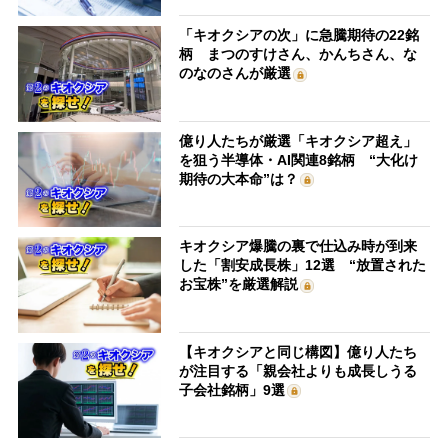
「キオクシアの次」に急騰期待の22銘
柄 まつのすけさん、かんちさん、な
のなのさんが厳選
億り人たちが厳選「キオクシア超え」
を狙う半導体・AI関連8銘柄 “大化け
期待の大本命”は？
キオクシア爆騰の裏で仕込み時が到来
した「割安成長株」12選 “放置された
お宝株”を厳選解説
【キオクシアと同じ構図】億り人たち
が注目する「親会社よりも成長しうる
子会社銘柄」9選