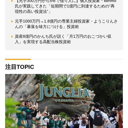
【元手300万円から5年で億り人に】個人投資家・kenmo
氏が実践してきた「短期間で1億円に到達するための“再
現性の高い投資法”」
元手1000万円→1.8億円の専業主婦投資家・ようこりんさ
んの「暴落を味方につける」投資術
資産8億円のかんち氏が説く「月1万円のおこづかい収
入」を実現する高配当株投資術
注目TOPIC