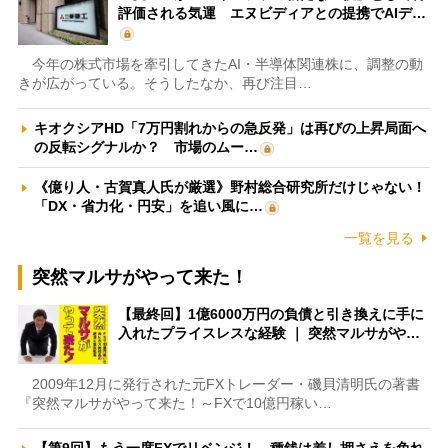
評価される気運 エヌビディアとの提携でAIデ…
今年の株式市場を牽引してきたAI・半導体関連株に、調整の動
きが広がっている。そうしたなか、再び注目…
キオクシアHD「7万円割れからの急反発」は再びの上昇局面へ
の反転シグナルか？ 市場のムー…
《億り人・古賀真人氏が厳選》野村総合研究所だけじゃない！
「DX・省力化・円安」を追い風に…
一覧を見る
突然マルサがやって来た！
【最終回】1億6000万円の負債と引き換えに手に
入れたプライスレスな経験 ｜ 突然マルサがや…
2009年12月に発行された元FXトレーダー・磯貝清明氏の著書
『突然マルサがやって来た！～FXで10億円稼い…
【第9回】もう一度FXでリベンジ！ 種銭は差し押さえを免れ