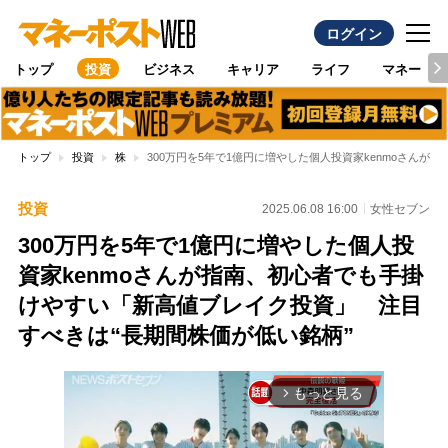
ログイン
トップ
投資
ビジネス
キャリア
ライフ
マネー
トップ
投資
株
300万円を5年で1億円に増やした個人投資家kenmoさん
投資
2025.06.08 16:00
女性セブン
300万円を5年で1億円に増やした個人投
資家kenmoさんが指南、初心者でも手掛
けやすい「新高値ブレイク投資」 注目
すべきは“長期間株価が低い銘柄”
もっと見る
arrow_forward_ios