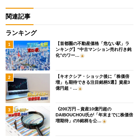
関連記事
ランキング
【首都圏の不動産価格「危ない駅」ラ
1
ンキング】“中古マンション売れ行き鈍
化”のワー…
【キオクシア・ショック後に「株価倍
2
増」も期待できる注目銘柄5選】資産3
億円超・…
《200万円→資産10億円超の
3
DAIBOUCHOU氏が「年末までに株価倍
増期待」の5銘柄を公…