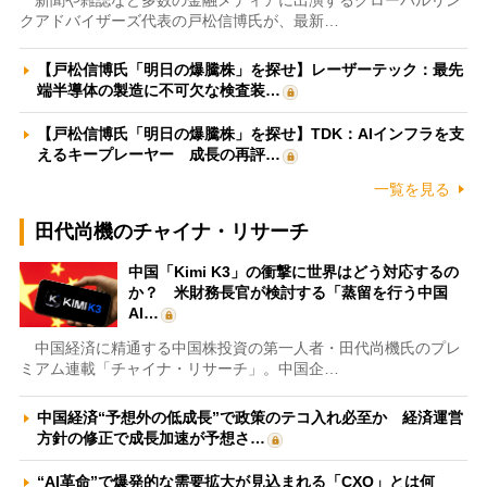
クアドバイザーズ代表の戸松信博氏が、最新…
【戸松信博氏「明日の爆騰株」を探せ】レーザーテック：最先
端半導体の製造に不可欠な検査装…
【戸松信博氏「明日の爆騰株」を探せ】TDK：AIインフラを支
えるキープレーヤー 成長の再評…
一覧を見る
田代尚機のチャイナ・リサーチ
中国「Kimi K3」の衝撃に世界はどう対応するの
か？ 米財務長官が検討する「蒸留を行う中国
AI…
中国経済に精通する中国株投資の第一人者・田代尚機氏のプレ
ミアム連載「チャイナ・リサーチ」。中国企…
中国経済“予想外の低成長”で政策のテコ入れ必至か 経済運営
方針の修正で成長加速が予想さ…
“AI革命”で爆発的な需要拡大が見込まれる「CXO」とは何