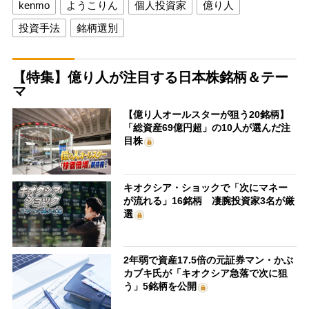
kenmo
ようこりん
個人投資家
億り人
投資手法
銘柄選別
【特集】億り人が注目する日本株銘柄＆テー
マ
【億り人オールスターが狙う20銘柄】
「総資産69億円超」の10人が選んだ注
目株
キオクシア・ショックで「次にマネー
が流れる」16銘柄 凄腕投資家3名が厳
選
2年弱で資産17.5倍の元証券マン・かぶ
カブキ氏が「キオクシア急落で次に狙
う」5銘柄を公開