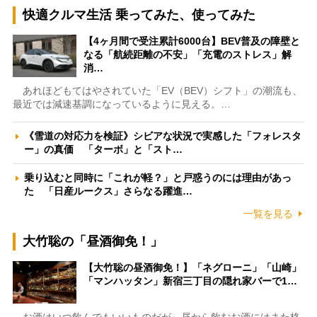
快適クルマ生活 乗ってみた、使ってみた
【4ヶ月間で受注累計6000台】BEV普及の障壁と
なる「航続距離の不安」「充電のストレス」解
消…
あれほどもてはやされていた「EV（BEV）シフト」の潮流も、
最近では減速基調になっているように見える。…
《雪道の対応力を検証》シビアな状況で実感した「フォレスタ
ー」の真価 「ターボ」と「スト…
乗り込むと同時に「これが軽？」と戸惑うのには理由があっ
た 「日産ルークス」さらなる躍進…
一覧を見る
大竹聡の「昼酒御免！」
【大竹聡の昼酒御免！】「ネグローニ」「山崎」
「マンハッタン」新宿三丁目の隠れ家バーで1…
お酒はいつ飲んでもいいものだが、昼から飲むお酒にはまた格