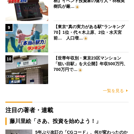
柄】イベント投資家の億り人・羽根英
樹氏が厳…
【東京“真の実力がある駅”ランキング
9
70】1位・代々木上原、2位・水天宮
前… 人口増…
【世帯年収別・東京23区マンション
10
「狙い目駅」を大公開】年収500万円、
700万円で…
一覧を見る
注目の著者・連載
藤川里絵「さあ、投資を始めよう！」
5年ぶり改訂の「CGコード」、何が変わったのか