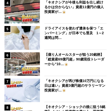
「キオクシアが今後も利益を出し続け
4
るかは分からない」資産11億円の個人
投資家が…
ドライアイスを使わず遺体を保つ「エ
5
ンバーミング」が日本でも普及 1～2
週間は問…
【億り人オールスターが狙う20銘柄】
6
「総資産69億円超」90歳現役トレーダ
ーから“10…
「キオクシアが再び株価10万円になる
7
日は遠い」資産3億円超のサラリーマン
投資家が…
【キオクシア・ショックの後に狙う5銘
8