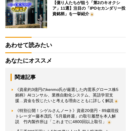
【億り人たちが狙う「第2のキオクシ
ア」11選】注目の「IPOセカンダリー投
資銘柄」を一挙紹介
あわせて読みたい
あなたにオススメ
関連記事
《資産約3億円のkenmo氏が厳選した内需系グロース株5
銘柄》AIコンサル、業務自動化システム、英語学習支
援…資金を投じたいと考える理由とともに詳しく解説
《特別公開！シゲルさんノート》資産20億円・89歳現役
トレーダー藤本茂氏「5月最終週」の取引履歴を本人解
説 竹内製作所は「これまでに4800回以上取引」