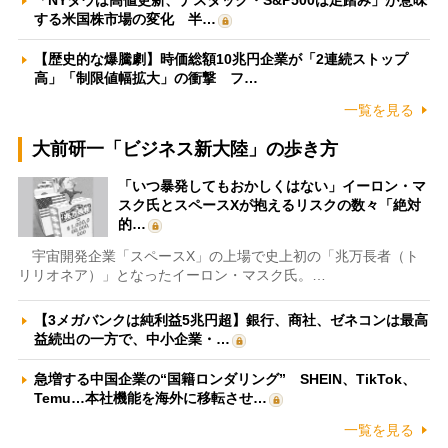
する米国株市場の変化 半…
【歴史的な爆騰劇】時価総額10兆円企業が「2連続ストップ
高」「制限値幅拡大」の衝撃 フ…
一覧を見る
大前研一「ビジネス新大陸」の歩き方
「いつ暴発してもおかしくはない」イーロン・マ
スク氏とスペースXが抱えるリスクの数々「絶対
的…
宇宙開発企業「スペースX」の上場で史上初の「兆万長者（ト
リリオネア）」となったイーロン・マスク氏。…
【3メガバンクは純利益5兆円超】銀行、商社、ゼネコンは最高
益続出の一方で、中小企業・…
急増する中国企業の“国籍ロンダリング” SHEIN、TikTok、
Temu…本社機能を海外に移転させ…
一覧を見る