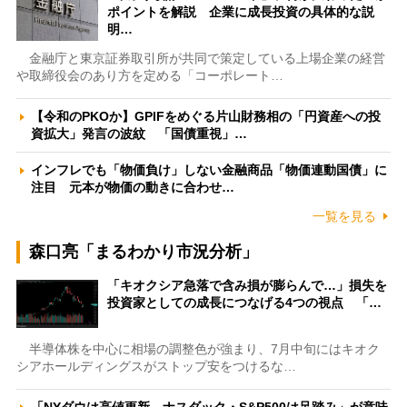
ポイントを解説 企業に成長投資の具体的な説
明…
金融庁と東京証券取引所が共同で策定している上場企業の経営
や取締役会のあり方を定める「コーポレート…
【令和のPKOか】GPIFをめぐる片山財務相の「円資産への投
資拡大」発言の波紋 「国債重視」…
インフレでも「物価負け」しない金融商品「物価連動国債」に
注目 元本が物価の動きに合わせ…
一覧を見る
森口亮「まるわかり市況分析」
「キオクシア急落で含み損が膨らんで…」損失を
投資家としての成長につなげる4つの視点 「…
半導体株を中心に相場の調整色が強まり、7月中旬にはキオク
シアホールディングスがストップ安をつけるな…
「NYダウは高値更新、ナスダック・S&P500は足踏み」が意味