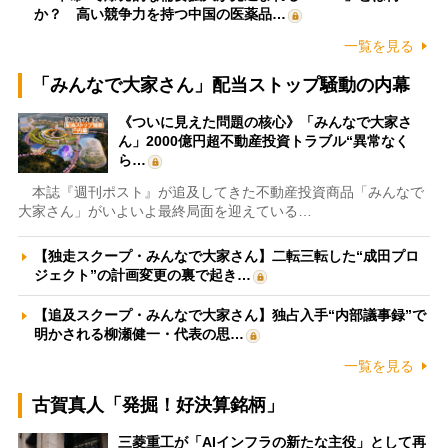
か？ 高い競争力を持つ中国の医薬品…
一覧を見る
「みんなで大家さん」配当ストップ騒動の内幕
《ついに見えた問題の核心》「みんなで大家さ
ん」2000億円超不動産投資トラブル“異常なく
ら…
本誌『週刊ポスト』が追及してきた不動産投資商品「みんなで
大家さん」がいよいよ最終局面を迎えている…
【独走スクープ・みんなで大家さん】二転三転した“成田プロ
ジェクト”の計画変更の裏で起き…
【追及スクープ・みんなで大家さん】独占入手“内部議事録”で
明かされる柳瀬健一・代表の思…
一覧を見る
古賀真人「発掘！好決算銘柄」
三菱重工が「AIインフラの新たな主役」として再