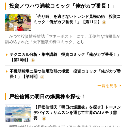
投資ノウハウ満載コミック「俺がカブ番長！」
「売り時」を逃さないトレンド見極め術 投資コ
ミック「俺がカブ番長！」【第11回】
かつて投資情報雑誌「マネーポスト」にて、圧倒的な情報量が
詰め込まれた「天下無敵の株コミック」とし…
テクニカル分析・集中講義 投資コミック「俺がカブ番長！」
【第10回】
不透明相場に勝つ信用取引の極意 投資コミック「俺がカブ番
長！」【第9回】
一覧を見る
戸松信博の明日の爆騰株を探せ！
【戸松信博氏「明日の爆騰株」を探せ】トーメン
デバイス：サムスンを通じて世界のAIメモリ需
要…
新聞や雑誌など多数の金融メディアに出演するグローバルリン