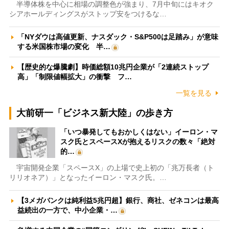
半導体株を中心に相場の調整色が強まり、7月中旬にはキオク
シアホールディングスがストップ安をつけるな…
「NYダウは高値更新、ナスダック・S&P500は足踏み」が意味
する米国株市場の変化 半…
【歴史的な爆騰劇】時価総額10兆円企業が「2連続ストップ
高」「制限値幅拡大」の衝撃 フ…
一覧を見る
大前研一「ビジネス新大陸」の歩き方
「いつ暴発してもおかしくはない」イーロン・マ
スク氏とスペースXが抱えるリスクの数々「絶対
的…
宇宙開発企業「スペースX」の上場で史上初の「兆万長者（ト
リリオネア）」となったイーロン・マスク氏。…
【3メガバンクは純利益5兆円超】銀行、商社、ゼネコンは最高
益続出の一方で、中小企業・…