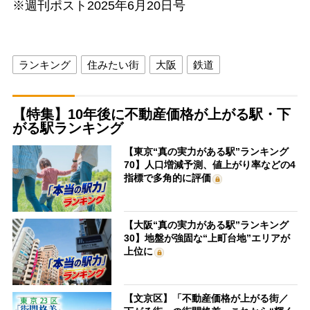
※週刊ポスト2025年6月20日号
ランキング
住みたい街
大阪
鉄道
【特集】10年後に不動産価格が上がる駅・下
がる駅ランキング
【東京“真の実力がある駅”ランキング
70】人口増減予測、値上がり率などの4
指標で多角的に評価
【大阪“真の実力がある駅”ランキング
30】地盤が強固な“上町台地”エリアが
上位に
【文京区】「不動産価格が上がる街／