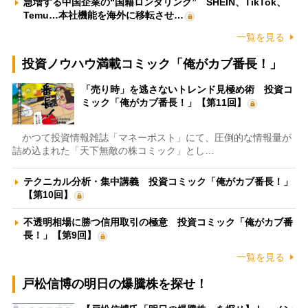
急増する中国企業の“国籍ロンダリング” SHEIN、TikTok、
Temu…本社機能を海外に移転させ…
一覧を見る
投資ノウハウ満載コミック「俺がカブ番長！」
「売り時」を逃さないトレンド見極め術 投資コ
ミック「俺がカブ番長！」【第11回】
かつて投資情報雑誌「マネーポスト」にて、圧倒的な情報量が
詰め込まれた「天下無敵の株コミック」とし…
テクニカル分析・集中講義 投資コミック「俺がカブ番長！」
【第10回】
不透明相場に勝つ信用取引の極意 投資コミック「俺がカブ番
長！」【第9回】
一覧を見る
戸松信博の明日の爆騰株を探せ！