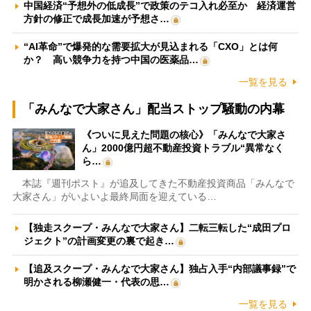
中国経済“予想外の低成長”で政策のテコ入れ必至か 経済運営
方針の修正で成長加速が予想さ…
“AI革命”で爆発的な需要拡大が見込まれる「CXO」とは何
か？ 高い競争力を持つ中国の医薬品…
一覧を見る
「みんなで大家さん」配当ストップ騒動の内幕
《ついに見えた問題の核心》「みんなで大家さ
ん」2000億円超不動産投資トラブル“異常なく
ら…
本誌『週刊ポスト』が追及してきた不動産投資商品「みんなで
大家さん」がいよいよ最終局面を迎えている…
【独走スクープ・みんなで大家さん】二転三転した“成田プロ
ジェクト”の計画変更の裏で起き…
【追及スクープ・みんなで大家さん】独占入手“内部議事録”で
明かされる柳瀬健一・代表の思…
一覧を見る