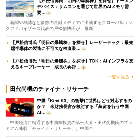
【戸松信博氏「明日の爆騰株」を探せ】トーメン
デバイス：サムスンを通じて世界のAIメモリ需
要…
新聞や雑誌など多数の金融メディアに出演するグローバルリン
クアドバイザーズ代表の戸松信博氏が、最新…
【戸松信博氏「明日の爆騰株」を探せ】レーザーテック：最先
端半導体の製造に不可欠な検査装…
【戸松信博氏「明日の爆騰株」を探せ】TDK：AIインフラを支
えるキープレーヤー 成長の再評…
一覧を見る
田代尚機のチャイナ・リサーチ
中国「Kimi K3」の衝撃に世界はどう対応するの
か？ 米財務長官が検討する「蒸留を行う中国
AI…
中国経済に精通する中国株投資の第一人者・田代尚機氏のプレ
ミアム連載「チャイナ・リサーチ」。中国企…