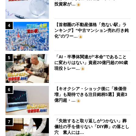
投資家が…
【首都圏の不動産価格「危ない駅」ラ
4
ンキング】“中古マンション売れ行き鈍
化”のワー…
「AI・半導体関連が“本命”であること
5
に変わりはない」資産20億円超の90歳
現役トレー…
【キオクシア・ショック後に「株価倍
6
増」も期待できる注目銘柄5選】資産3
億円超・…
「失敗すると取り返しがつかない」葬
7
儀社の手を借りない「DIY葬」の落とし
穴 素人には…