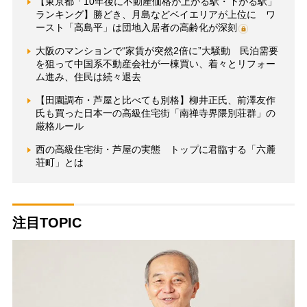
【東京都「10年後に不動産価格が上がる駅・下がる駅」
ランキング】勝どき、月島などベイエリアが上位に ワ
ースト「高島平」は団地入居者の高齢化が深刻
大阪のマンションで“家賃が突然2倍に”大騒動 民泊需要
を狙って中国系不動産会社が一棟買い、着々とリフォー
ム進み、住民は続々退去
【田園調布・芦屋と比べても別格】柳井正氏、前澤友作
氏も買った日本一の高級住宅街「南禅寺界隈別荘群」の
厳格ルール
西の高級住宅街・芦屋の実態 トップに君臨する「六麓
荘町」とは
注目TOPIC