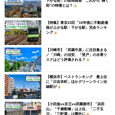
下がる街」の街間格差 これから“輝く
街”の特徴とは？
【特集】東京23区「10年後に不動産価
格が上がる駅・下がる駅」完全ランキ
ング
【川崎市】「武蔵中原」に注目集まる
／「川崎」の治安、「登戸」の水害リ
スクはどう評価される？
【横浜市】ベストランキング 最上位
に「日吉本町」ほかグリーンライン沿
線駅が
【小田急vs京王vs田園都市】「浜田
山」「千歳船橋」は上位、「二子玉
川」「三軒屋」は圏外に