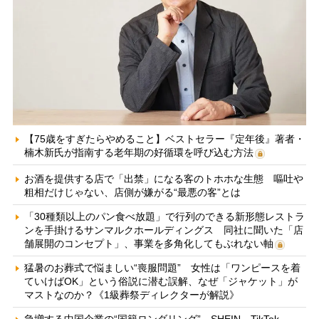
【75歳をすぎたらやめること】ベストセラー『定年後』著者・
楠木新氏が指南する老年期の好循環を呼び込む方法
お酒を提供する店で「出禁」になる客のトホホな生態 嘔吐や
粗相だけじゃない、店側が嫌がる“最悪の客”とは
「30種類以上のパン食べ放題」で行列のできる新形態レストラ
ンを手掛けるサンマルクホールディングス 同社に聞いた「店
舗展開のコンセプト」、事業を多角化してもぶれない軸
猛暑のお葬式で悩ましい“喪服問題” 女性は「ワンピースを着
ていけばOK」という俗説に潜む誤解、なぜ「ジャケット」が
マストなのか？《1級葬祭ディレクターが解説》