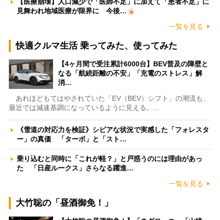
【医療崩壊】人口減少で「医師不足」に加えて「患者不足」に
見舞われ地域医療が限界に 今後…
一覧を見る
快適クルマ生活 乗ってみた、使ってみた
【4ヶ月間で受注累計6000台】BEV普及の障壁と
なる「航続距離の不安」「充電のストレス」解
消…
あれほどもてはやされていた「EV（BEV）シフト」の潮流も、
最近では減速基調になっているように見える。…
《雪道の対応力を検証》シビアな状況で実感した「フォレスタ
ー」の真価 「ターボ」と「スト…
乗り込むと同時に「これが軽？」と戸惑うのには理由があっ
た 「日産ルークス」さらなる躍進…
一覧を見る
大竹聡の「昼酒御免！」