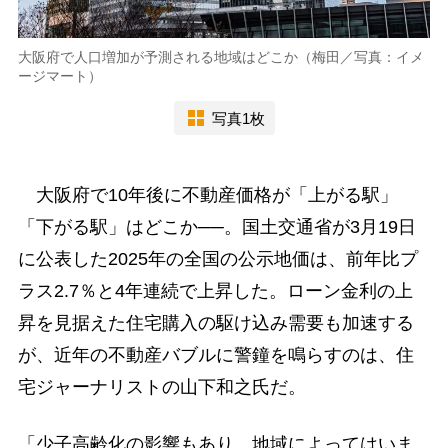
大阪府で人口増加が予測される地域はどこか（梅田／写真：イメ
ージマート）
写真1枚
大阪府で10年後に不動産価格が「上がる駅」
「下がる駅」はどこか──。国土交通省が3月19日
に公表した2025年の全国の公示地価は、前年比プ
ラス2.7％と4年連続で上昇した。ローン金利の上
昇を見据えた住宅購入の駆け込み需要も加速する
が、近年の不動産バブルに警鐘を鳴らすのは、住
宅ジャーナリストの山下和之氏だ。
「少子高齢化の影響もあり、地域によってはいま