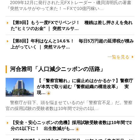
2009年12月に発行された元FXトレーダー・磯貝清明氏の著書
『突然マルサがやって来た！～FXで10億円稼い…
【第9回】もう一度FXでリベンジ！ 種銭は差し押さえを免れ
た”ヒミツのお金” ｜ 突然マルサ…
【第8回】年利はなんと14.6％！ 毎日5万円超の延滞税が積み
上がっていく ｜ 突然マルサ…
一覧を見る
河合雅司「人口減少ニッポンの活路」
【「警察官離れ」に歯止めはかかるか？】警察庁
が本気で取り組む「警察組織の構造改革」 実
現…
警察庁が目下、頭を悩ませているのが「警察官不足」だ。警察
官の採用試験の受験者数は10年間で2分の1以…
【安全・安心ニッポンの危機】採用試験受験者数は10年間で2
分の1以下に！ 出生数減がも…