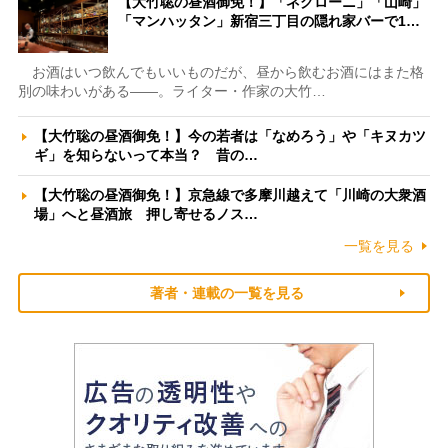
【大竹聡の昼酒御免！】「ネグローニ」「山崎」
「マンハッタン」新宿三丁目の隠れ家バーで1…
お酒はいつ飲んでもいいものだが、昼から飲むお酒にはまた格
別の味わいがある――。ライター・作家の大竹…
【大竹聡の昼酒御免！】今の若者は「なめろう」や「キヌカツ
ギ」を知らないって本当？ 昔の…
【大竹聡の昼酒御免！】京急線で多摩川越えて「川崎の大衆酒
場」へと昼酒旅 押し寄せるノス…
一覧を見る
著者・連載の一覧を見る