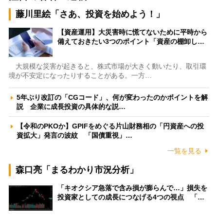
藤川里絵「さあ、投資を始めよう！」
【資産運用】大災害時に慌てないために平時から
備えておきたい3つのポイント「資産の棚卸し…
大規模な災害が起きると、株式市場が大きく動いたり、取引環
境が不安定になったりすることがある。一方…
5年ぶり改訂の「CGコード」、何が変わったのかポイントを解
説 企業に成長投資の具体的な説…
【令和のPKOか】GPIFをめぐる片山財務相の「円資産への投
資拡大」発言の波紋 「国債重視」…
一覧を見る
森口亮「まるわかり市況分析」
「キオクシア急落で含み損が膨らんで…」損失を
投資家としての成長につなげる4つの視点 「…