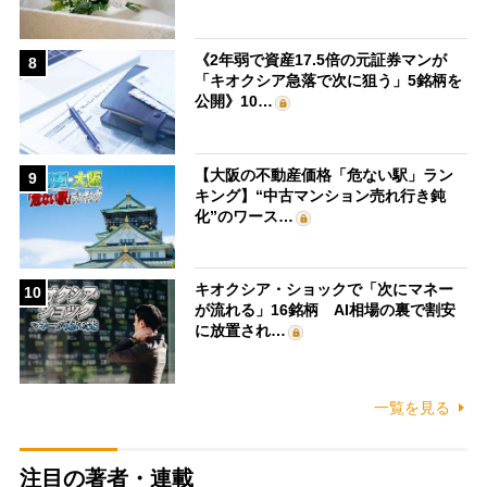
《2年弱で資産17.5倍の元証券マンが
8
「キオクシア急落で次に狙う」5銘柄を
公開》10…
【大阪の不動産価格「危ない駅」ラン
9
キング】“中古マンション売れ行き鈍
化”のワース…
キオクシア・ショックで「次にマネー
10
が流れる」16銘柄 AI相場の裏で割安
に放置され…
一覧を見る
注目の著者・連載