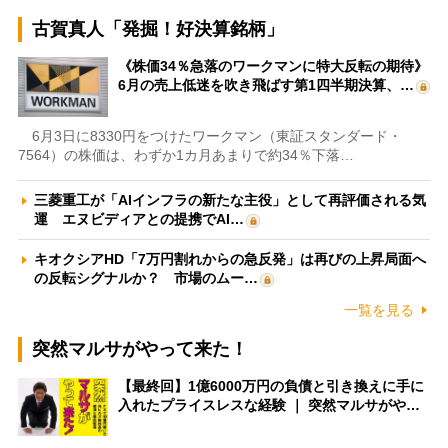
古賀真人「発掘！好決算銘柄」
《株価34％急落のワークマンに特大反転の期待》
6月の売上低迷を吹き飛ばす第1四半期決算、…
6月3日に8330円をつけたワークマン（東証スタンダード・
7564）の株価は、わずか1カ月あまりで約34％下落…
三菱重工が「AIインフラの新たな主役」として再評価される気
運 エヌビディアとの提携でAI…
キオクシアHD「7万円割れからの急反発」は再びの上昇局面へ
の反転シグナルか？ 市場のムー…
一覧を見る
突然マルサがやって来た！
【最終回】1億6000万円の負債と引き換えに手に
入れたプライスレスな経験 ｜ 突然マルサがや…