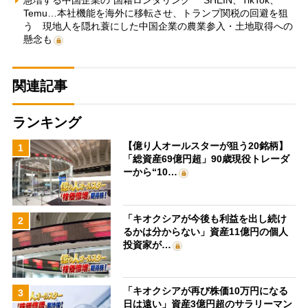
急増する中国企業の“国籍ロンダリング” SHEIN、TikTok、
Temu…本社機能を海外に移転させ、トランプ関税の回避を狙
う 現地人を隠れ蓑にした中国企業の農業参入・土地取得への
懸念も
関連記事
ランキング
【億り人オールスターが狙う20銘柄】
1
「総資産69億円超」90歳現役トレーダ
ーから“10…
「キオクシアが今後も利益を出し続け
2
るかは分からない」資産11億円の個人
投資家が…
「キオクシアが再び株価10万円になる
3
日は遠い」資産3億円超のサラリーマン