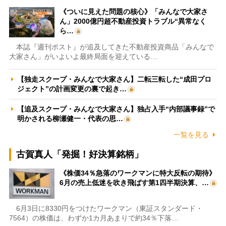
《ついに見えた問題の核心》「みんなで大家さ
ん」2000億円超不動産投資トラブル“異常なく
ら…
本誌『週刊ポスト』が追及してきた不動産投資商品「みんなで
大家さん」がいよいよ最終局面を迎えている…
【独走スクープ・みんなで大家さん】二転三転した“成田プロ
ジェクト”の計画変更の裏で起き…
【追及スクープ・みんなで大家さん】独占入手“内部議事録”で
明かされる柳瀬健一・代表の思…
一覧を見る
古賀真人「発掘！好決算銘柄」
《株価34％急落のワークマンに特大反転の期待》
6月の売上低迷を吹き飛ばす第1四半期決算、…
6月3日に8330円をつけたワークマン（東証スタンダード・
7564）の株価は、わずか1カ月あまりで約34％下落…