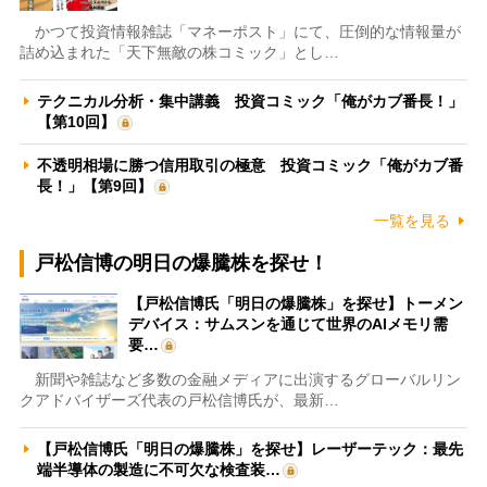
かつて投資情報雑誌「マネーポスト」にて、圧倒的な情報量が
詰め込まれた「天下無敵の株コミック」とし…
テクニカル分析・集中講義 投資コミック「俺がカブ番長！」
【第10回】
不透明相場に勝つ信用取引の極意 投資コミック「俺がカブ番
長！」【第9回】
一覧を見る
戸松信博の明日の爆騰株を探せ！
【戸松信博氏「明日の爆騰株」を探せ】トーメン
デバイス：サムスンを通じて世界のAIメモリ需
要…
新聞や雑誌など多数の金融メディアに出演するグローバルリン
クアドバイザーズ代表の戸松信博氏が、最新…
【戸松信博氏「明日の爆騰株」を探せ】レーザーテック：最先
端半導体の製造に不可欠な検査装…