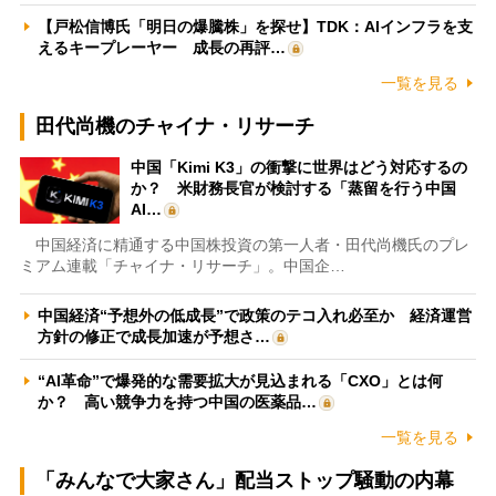
【戸松信博氏「明日の爆騰株」を探せ】TDK：AIインフラを支
えるキープレーヤー 成長の再評…
一覧を見る
田代尚機のチャイナ・リサーチ
中国「Kimi K3」の衝撃に世界はどう対応するの
か？ 米財務長官が検討する「蒸留を行う中国
AI…
中国経済に精通する中国株投資の第一人者・田代尚機氏のプレ
ミアム連載「チャイナ・リサーチ」。中国企…
中国経済“予想外の低成長”で政策のテコ入れ必至か 経済運営
方針の修正で成長加速が予想さ…
“AI革命”で爆発的な需要拡大が見込まれる「CXO」とは何
か？ 高い競争力を持つ中国の医薬品…
一覧を見る
「みんなで大家さん」配当ストップ騒動の内幕