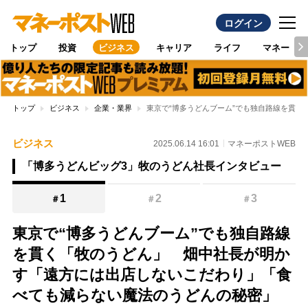
ログイン
トップ
投資
ビジネス
キャリア
ライフ
マネー
トップ
ビジネス
企業・業界
東京で“博多うどんブーム”でも独自路線を貫
ビジネス
2025.06.14 16:01
マネーポストWEB
「博多うどんビッグ3」牧のうどん社長インタビュー
1
2
3
＃
＃
＃
東京で“博多うどんブーム”でも独自路線
を貫く「牧のうどん」 畑中社長が明か
す「遠方には出店しないこだわり」「食
べても減らない魔法のうどんの秘密」