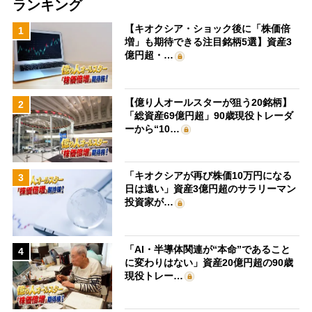
ランキング
【キオクシア・ショック後に「株価倍
1
増」も期待できる注目銘柄5選】資産3
億円超・…
【億り人オールスターが狙う20銘柄】
2
「総資産69億円超」90歳現役トレーダ
ーから“10…
「キオクシアが再び株価10万円になる
3
日は遠い」資産3億円超のサラリーマン
投資家が…
「AI・半導体関連が“本命”であること
4
に変わりはない」資産20億円超の90歳
現役トレー…