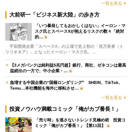
一覧を見る
大前研一「ビジネス新大陸」の歩き方
「いつ暴発してもおかしくはない」イーロン・マ
スク氏とスペースXが抱えるリスクの数々「絶対
的…
宇宙開発企業「スペースX」の上場で史上初の「兆万長者（ト
リリオネア）」となったイーロン・マスク氏。…
【3メガバンクは純利益5兆円超】銀行、商社、ゼネコンは最高
益続出の一方で、中小企業・…
急増する中国企業の“国籍ロンダリング” SHEIN、TikTok、
Temu…本社機能を海外に移転させ…
一覧を見る
投資ノウハウ満載コミック「俺がカブ番長！」
「売り時」を逃さないトレンド見極め術 投資コ
ミック「俺がカブ番長！」【第11回】