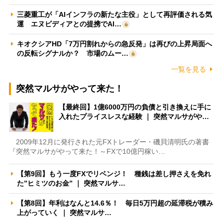
三菱重工が「AIインフラの新たな主役」として再評価される気
運 エヌビディアとの提携でAI…
キオクシアHD「7万円割れからの急反発」は再びの上昇局面へ
の反転シグナルか？ 市場のムー…
一覧を見る
突然マルサがやって来た！
【最終回】1億6000万円の負債と引き換えに手に
入れたプライスレスな経験 ｜ 突然マルサがや…
2009年12月に発行された元FXトレーダー・磯貝清明氏の著書
『突然マルサがやって来た！～FXで10億円稼い…
【第9回】もう一度FXでリベンジ！ 種銭は差し押さえを免れ
た”ヒミツのお金” ｜ 突然マルサ…
【第8回】年利はなんと14.6％！ 毎日5万円超の延滞税が積み
上がっていく ｜ 突然マルサ…