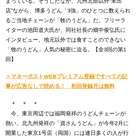
まっている。そうしたなか、九州北部以外“未出
店”ながら、博多うどん「3強」のひとつに数えられ
るご当地チェーンが「牧のうどん」だ。フリーラ
イターの池田道大氏が、同社社長の畑中俊弘氏に
インタビュー。地元以外では食すことのできない
「牧のうどん」人気の秘密に迫る。
【全3回の第1
回】
＞マネーポストWEBプレミアム登録ですべての記
事が広告なしで読める！ 初回登録月は無料
＊ ＊ ＊
今、東京周辺では福岡発祥のうどんチェーンが
熱い。北九州発祥の「資さんうどん」が今年2月に
開業した東京1号店（両国）には連日多くの人が行