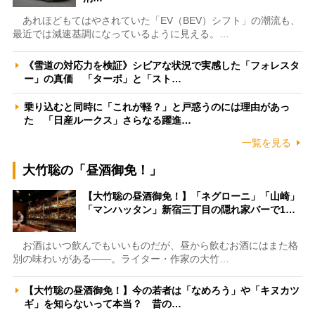
あれほどもてはやされていた「EV（BEV）シフト」の潮流も、
最近では減速基調になっているように見える。…
《雪道の対応力を検証》シビアな状況で実感した「フォレスタ
ー」の真価 「ターボ」と「スト…
乗り込むと同時に「これが軽？」と戸惑うのには理由があっ
た 「日産ルークス」さらなる躍進…
一覧を見る
大竹聡の「昼酒御免！」
【大竹聡の昼酒御免！】「ネグローニ」「山崎」
「マンハッタン」新宿三丁目の隠れ家バーで1…
お酒はいつ飲んでもいいものだが、昼から飲むお酒にはまた格
別の味わいがある――。ライター・作家の大竹…
【大竹聡の昼酒御免！】今の若者は「なめろう」や「キヌカツ
ギ」を知らないって本当？ 昔の…