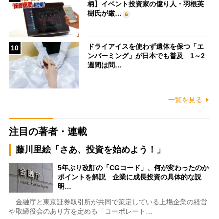
柄】イベント投資家の億り人・羽根英
樹氏が厳…
ドライアイスを使わず遺体を保つ「エ
10
ンバーミング」が日本でも普及 1～2
週間は問…
一覧を見る
注目の著者・連載
藤川里絵「さあ、投資を始めよう！」
5年ぶり改訂の「CGコード」、何が変わったのか
ポイントを解説 企業に成長投資の具体的な説
明…
金融庁と東京証券取引所が共同で策定している上場企業の経営
や取締役会のあり方を定める「コーポレート…