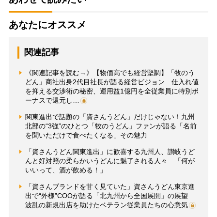
あなたにオススメ
関連記事
《関連記事を読む→》【物価高でも経営堅調】「牧のう
どん」商社出身2代目社長が語る経営ビジョン 仕入れ値
を抑える交渉術の秘密、運用益1億円を全従業員に特別ボ
ーナスで還元し…
関東進出で話題の「資さんうどん」だけじゃない！九州
北部の“3強”のひとつ「牧のうどん」ファンが語る「名前
を聞いただけで食べたくなる」その魅力
「資さんうどん関東進出」に歓喜する九州人、讃岐うど
んと好対照の柔らかいうどんに魅了される人々 「何が
いいって、酒が飲める！」
「資さんブランドを甘く見ていた」資さんうどん東京進
出で“外様”COOが語る「北九州から全国展開」の展望
波乱の新規出店を助けたベテラン従業員たちの心意気