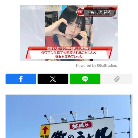
もっと見る
arrow_forward_ios
Powered by 
GliaStudios
Mute