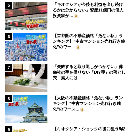
「キオクシアが今後も利益を出し続け
5
るかは分からない」資産11億円の個人
投資家が…
【首都圏の不動産価格「危ない駅」ラ
6
ンキング】“中古マンション売れ行き鈍
化”のワー…
「失敗すると取り返しがつかない」葬
7
儀社の手を借りない「DIY葬」の落とし
穴 素人には…
【大阪の不動産価格「危ない駅」ラン
8
キング】“中古マンション売れ行き鈍
化”のワース…
【キオクシア・ショックの後に狙う5銘
9