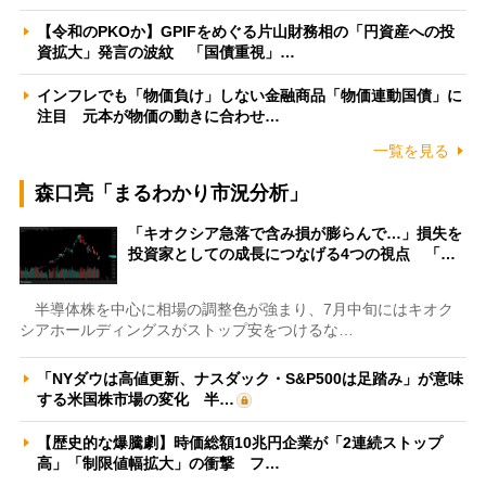
【令和のPKOか】GPIFをめぐる片山財務相の「円資産への投
資拡大」発言の波紋 「国債重視」…
インフレでも「物価負け」しない金融商品「物価連動国債」に
注目 元本が物価の動きに合わせ…
一覧を見る
森口亮「まるわかり市況分析」
「キオクシア急落で含み損が膨らんで…」損失を
投資家としての成長につなげる4つの視点 「…
半導体株を中心に相場の調整色が強まり、7月中旬にはキオク
シアホールディングスがストップ安をつけるな…
「NYダウは高値更新、ナスダック・S&P500は足踏み」が意味
する米国株市場の変化 半…
【歴史的な爆騰劇】時価総額10兆円企業が「2連続ストップ
高」「制限値幅拡大」の衝撃 フ…