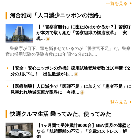
一覧を見る
河合雅司「人口減少ニッポンの活路」
【「警察官離れ」に歯止めはかかるか？】警察庁
が本気で取り組む「警察組織の構造改革」 実
現…
警察庁が目下、頭を悩ませているのが「警察官不足」だ。警察
官の採用試験の受験者数は10年間で2分の1以…
【安全・安心ニッポンの危機】採用試験受験者数は10年間で2
分の1以下に！ 出生数減がも…
【医療崩壊】人口減少で「医師不足」に加えて「患者不足」に
見舞われ地域医療が限界に 今後…
一覧を見る
快適クルマ生活 乗ってみた、使ってみた
【4ヶ月間で受注累計6000台】BEV普及の障壁と
なる「航続距離の不安」「充電のストレス」解
消…