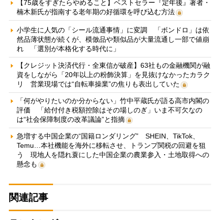
【75歳をすぎたらやめること】ベストセラー『定年後』著者・
楠木新氏が指南する老年期の好循環を呼び込む方法
小学生に人気の「シール流通事情」に変調 「ボンドロ」は依
然品薄状態が続くが、模倣品や類似品が大量流通し一部で値崩
れ 「選別が本格化する時代に」
【クレジット決済代行・全東信が破産】63社もの金融機関が融
資をしながら「20年以上の粉飾決算」を見抜けなかったカラク
リ 営業現場では“自転車操業”の焦りも表出していた
「何がやりたいのか分からない」竹中平蔵氏が語る高市内閣の
評価 「給付付き税額控除はその場しのぎ」いま不可欠なの
は“社会保障制度の改革議論”と指摘
急増する中国企業の“国籍ロンダリング” SHEIN、TikTok、
Temu…本社機能を海外に移転させ、トランプ関税の回避を狙
う 現地人を隠れ蓑にした中国企業の農業参入・土地取得への
懸念も
関連記事