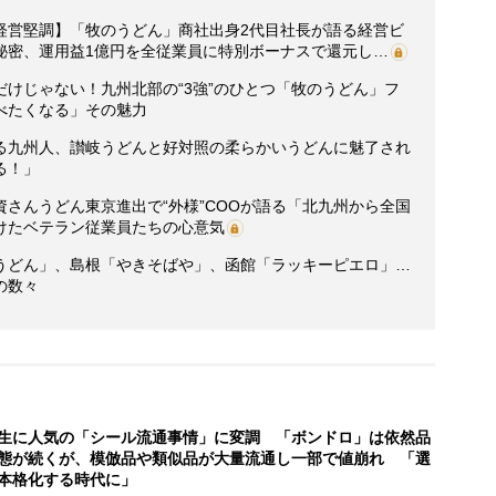
経営堅調】「牧のうどん」商社出身2代目社長が語る経営ビ
秘密、運用益1億円を全従業員に特別ボーナスで還元し…
けじゃない！九州北部の“3強”のひとつ「牧のうどん」フ
べたくなる」その魅力
る九州人、讃岐うどんと好対照の柔らかいうどんに魅了され
る！」
さんうどん東京進出で“外様”COOが語る「北九州から全国
けたベテラン従業員たちの心意気
うどん」、島根「やきそばや」、函館「ラッキーピエロ」…
の数々
生に人気の「シール流通事情」に変調 「ボンドロ」は依然品
態が続くが、模倣品や類似品が大量流通し一部で値崩れ 「選
本格化する時代に」