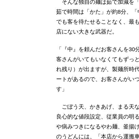
そんな独自の麺は茹で加減を「
茹で時間は「かた」が約8分、「
でも客を待たせることなく、最
店にない大きな武器だ。
「『中』を頼んだお客さんを30
客さんがいてもいなくてもずっ
れ残り）が出ますが、製麺所時
ートがあるので、お客さんがい
す」
ごぼう天、かきあげ、まる天な
良心的な値段設定、従業員の明
や病みつきになるやわ麺、釜揚
のうどんには、「本店から運搬車