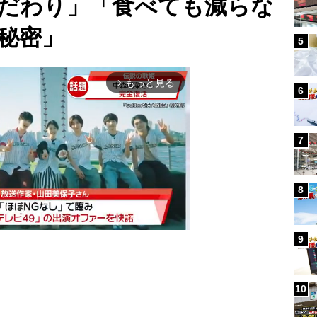
だわり」「食べても減らな
秘密」
5
もっと見る
arrow_forward_ios
6
7
8
9
Mute
10