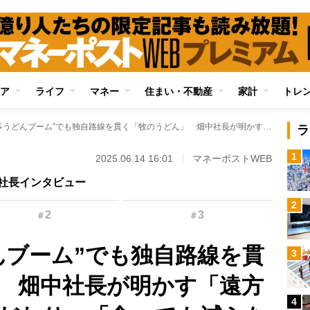
ア
ライフ
マネー
住まい・不動産
家計
トレ
東京で“博多うどんブーム”でも独自路線を貫く「牧のうどん」 畑中社長が明かす「遠方には出店しないこだわり」「食べても減らない魔法のうどんの秘密」
ラ
1
2025.06.14 16:01
マネーポストWEB
社長インタビュー
2
2
3
＃
＃
んブーム”でも独自路線を貫
3
 畑中社長が明かす「遠方
4