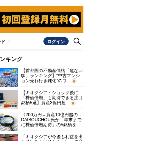
ンド
ログイン
ンキング
【首都圏の不動産価格「危ない
駅」ランキング】“中古マンシ
ョン売れ行き鈍化”のワ…
【キオクシア・ショック後に
「株価倍増」も期待できる注目
銘柄5選】資産3億円超…
《200万円→資産10億円超の
DAIBOUCHOU氏が「年末まで
に株価倍増期待」の5銘柄を…
「キオクシアが今後も利益を出