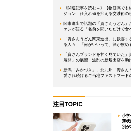
《関連記事を読む→》【物価高でも
ジョン 仕入れ値を抑える交渉術の
関東進出で話題の「資さんうどん」だ
ァンが語る「名前を聞いただけで食
「資さんうどん関東進出」に歓喜す
る人々 「何がいいって、酒が飲め
「資さんブランドを甘く見ていた」資
展開」の展望 波乱の新規出店を助
新潟「みかづき」、北九州「資さん
愛され続けるご当地ファストフード
注目TOPIC
小学
薄状
別が