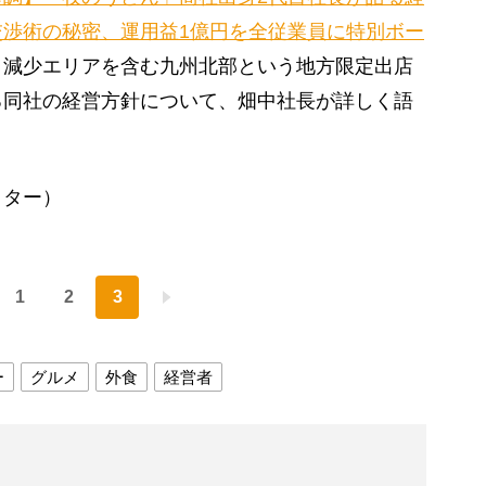
渉術の秘密、運用益1億円を全従業員に特別ボー
口減少エリアを含む九州北部という地方限定出店
る同社の経営方針について、畑中社長が詳しく語
イター）
1
2
3
ー
グルメ
外食
経営者