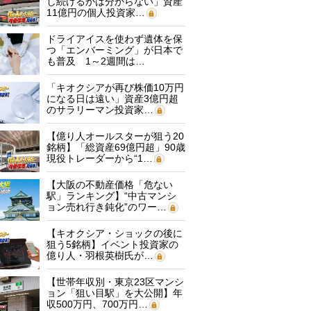
し続けるかは分からない」資産
11億円の個人投資家…
ドライアイスを使わず遺体を保
つ「エンバーミング」が日本で
も普及 1～2週間は…
「キオクシアが再び株価10万円
になる日は遠い」資産3億円超
のサラリーマン投資家…
【億り人オールスターが狙う20
銘柄】「総資産69億円超」90歳
現役トレーダーから“1…
【大阪の不動産価格「危ない
駅」ランキング】“中古マンシ
ョン売れ行き鈍化”のワー…
【キオクシア・ショックの後に
狙う5銘柄】イベント投資家の
億り人・羽根英樹氏が…
【世帯年収別・東京23区マンシ
ョン「狙い目駅」を大公開】年
収500万円、700万円…