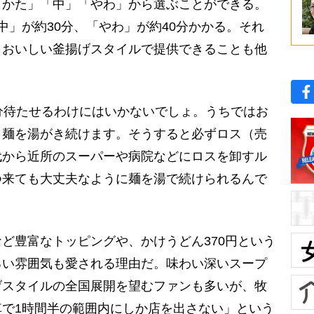
かた」「中」「やわ」から選ぶことができる。
中」が約30分、「やわ」が約40分かかる。それ
もおいしい釜揚げスタイルで提供できることも他
分待たせるわけにはいかないでしょ。うちではお
と麺を湯がき続けます。そうすると必ずロス（売
代から近所のスーパーや病院などにロスを卸すル
つ来ても大丈夫なように麺を湯で続けられるんで
ど豊富なトッピングや、かけうどん370円という
るい雰囲気も愛される理由だ。味わい深いスープ
げスタイルの全国展開を望むファンも多いが、牧
で1時間半の範囲内にしか店を出さない」という