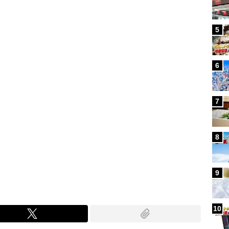
Loaded
:
88.23%
/
5
6
7
8
9
10