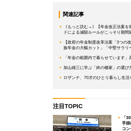
関連記事
《もっと読む→》【年金改正法案を
ドによる減額ルールがこっそり期間延
【政府の年金制度改革法案「3つの
族年金の大幅カット」「中堅サラリ
「年金の範囲内で暮らせています」
加山雄三に学ぶ「終の棲家」の選び
ロザンナ、70才のひとり暮らし生
注目TOPIC
「3
手掛
コン