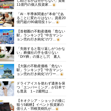
し続けるかは分からない」資産
11億円の個人投資家…
「AI・半導体関連が“本命”であ
ることに変わりはない」資産20
億円超の90歳現役トレ…
【首都圏の不動産価格「危ない
駅」ランキング】“中古マンシ
ョン売れ行き鈍化”のワ…
「失敗すると取り返しがつかな
い」葬儀社の手を借りない
「DIY葬」の落とし穴 素人
に…
【大阪の不動産価格「危ない
駅」ランキング】“中古マンシ
ョン売れ行き鈍化”のワー…
ドライアイスを使わず遺体を保
つ「エンバーミング」が日本で
も普及 1～2週間は…
【キオクシア・ショックの後に
狙う5銘柄】イベント投資家の
億り人・羽根英樹氏が…