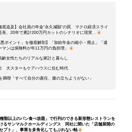
徹底追及】会社員の年金“永久減額”の罠 マクロ経済スライ
長、20年で累計200万円カットのシナリオに現実…
改悪ポイント」を徹底解剖】「加給年金の縮小・廃止」「遺
ーマンは保険料が年11万円の負担増」
高齢女性たちのリアルな家計と暮らし
方 大スターもケアハウスに住む時代
活を満喫「すべて自分の責任、腹の立ちようがない」
0種類以上のパン食べ放題」で行列のできる新形態レストランを
けるサンマルクホールディングス 同社に聞いた「店舗展開の
セプト」、事業を多角化してもぶれない軸