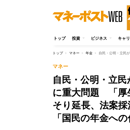
トップ
投資
ビジネス
キャリ
トップ
マネー
年金
マネー
自民・公明・立民
に重大問題 「厚
そり延長、法案採
「国民の年金への