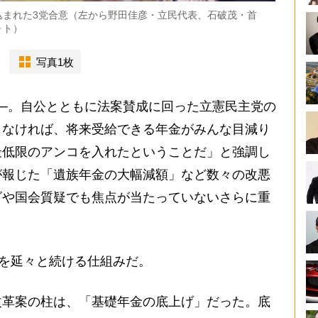
込まれた3党合意（左から野田佳彦・立民代表、石破茂・首
ォト）
写真1枚
─。自公とともに法案賛成に回った立憲民主党の
らなければ、将来受給できる年金がみんな目減り
最低限のアンコを入れたということだ」と強調し
が報じた「遺族年金の大幅減額」など数々の改悪
ビや国会質疑でも焦点が当たっていないさらに重
を延々と続ける仕組みだ。
革案の柱は、「基礎年金の底上げ」だった。底