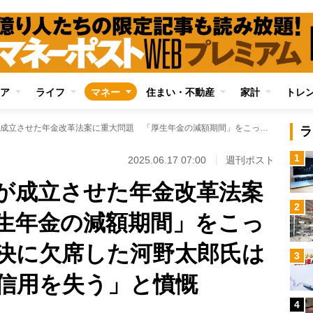
ア
ライフ
マネー
住まい・不動産
家計
トレ
自民・公明・立民が成立させた年金改革法案に重大問題 「厚生年金の減額期間」をこっそり延長、法案採決に欠席した河野太郎氏は「国民の年金への信用を失う」と憤慨
ラ
1
2025.06.17 07:00
週刊ポスト
が成立させた年金改革法案
2
生年金の減額期間」をこっ
決に欠席した河野太郎氏は
3
信用を失う」と憤慨
4