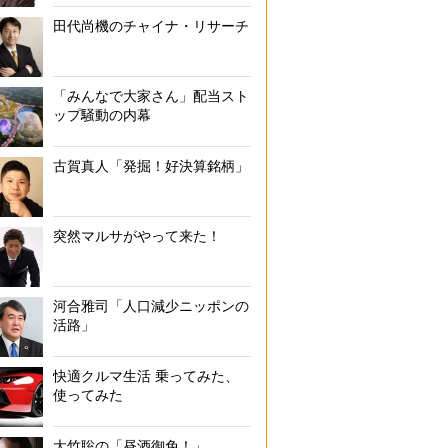
田代尚機のチャイナ・リサーチ
「みんなで大家さん」配当スト
ップ騒動の内幕
古賀真人「発掘！好決算銘柄」
突然マルサがやって来た！
河合雅司「人口減少ニッポンの
活路」
快適クルマ生活 乗ってみた、
使ってみた
大竹聡の「昼酒御免！」