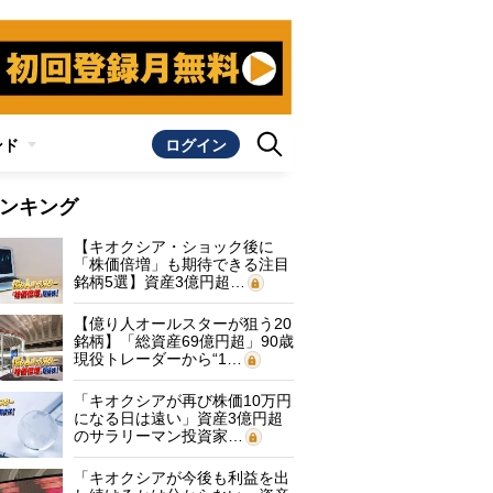
ンド
ログイン
ンキング
【キオクシア・ショック後に
「株価倍増」も期待できる注目
銘柄5選】資産3億円超…
【億り人オールスターが狙う20
銘柄】「総資産69億円超」90歳
現役トレーダーから“1…
「キオクシアが再び株価10万円
になる日は遠い」資産3億円超
のサラリーマン投資家…
「キオクシアが今後も利益を出