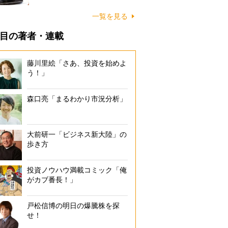
一覧を見る
目の著者・連載
藤川里絵「さあ、投資を始めよ
う！」
森口亮「まるわかり市況分析」
大前研一「ビジネス新大陸」の
歩き方
投資ノウハウ満載コミック「俺
がカブ番長！」
戸松信博の明日の爆騰株を探
せ！