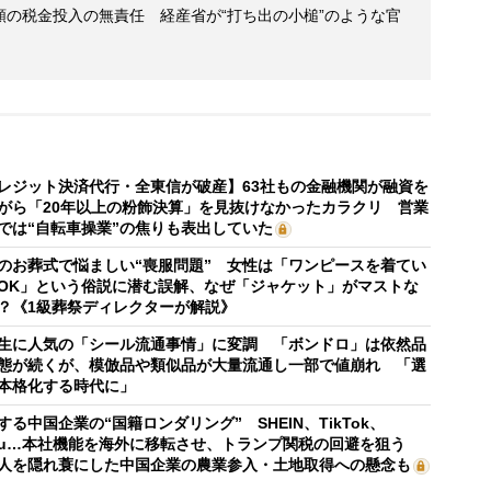
額の税金投入の無責任 経産省が“打ち出の小槌”のような官
レジット決済代行・全東信が破産】63社もの金融機関が融資を
がら「20年以上の粉飾決算」を見抜けなかったカラクリ 営業
では“自転車操業”の焦りも表出していた
のお葬式で悩ましい“喪服問題” 女性は「ワンピースを着てい
OK」という俗説に潜む誤解、なぜ「ジャケット」がマストな
？《1級葬祭ディレクターが解説》
生に人気の「シール流通事情」に変調 「ボンドロ」は依然品
態が続くが、模倣品や類似品が大量流通し一部で値崩れ 「選
本格化する時代に」
する中国企業の“国籍ロンダリング” SHEIN、TikTok、
mu…本社機能を海外に移転させ、トランプ関税の回避を狙う
人を隠れ蓑にした中国企業の農業参入・土地取得への懸念も