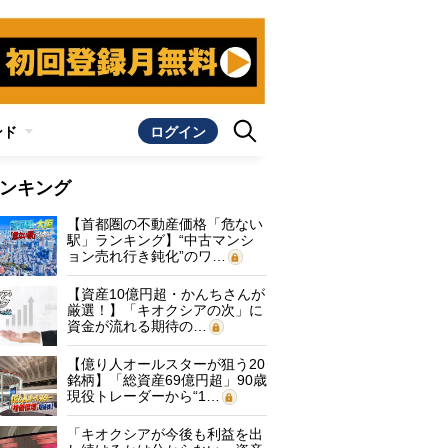
ンド
ログイン
ンキング
【首都圏の不動産価格「危ない
駅」ランキング】“中古マンシ
ョン売れ行き鈍化”のワ…
【資産10億円超・かんちさんが
厳選！】「キオクシアの次」に
資金が流れる期待の…
【億り人オールスターが狙う20
銘柄】「総資産69億円超」90歳
現役トレーダーから“1…
「キオクシアが今後も利益を出