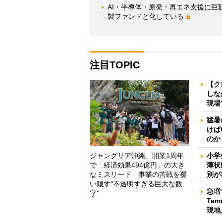
AI・半導体・原発・再エネ支援に巨
製ファンドと化している
注目TOPIC
【ク
しな
現場
猛暑
けば
のか
ジャングリア沖縄、開業1周年
小学
で「経済効果494億円」の大き
薄状
なミスリード 事業の苦戦を覆
別が
い隠す“不透明すぎる巨大な数
急増
字”
Te
現地