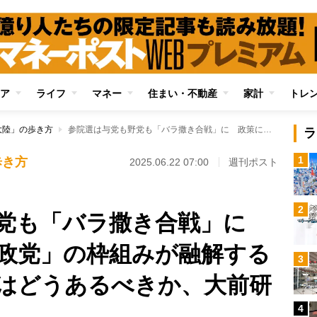
ア
ライフ
マネー
住まい・不動産
家計
トレ
大陸」の歩き方
参院選は与党も野党も「バラ撒き合戦」に 政策に違いなく「政党」の枠組みが融解するなか、今後の政治はどうあるべきか、大前研一氏が提言
ラ
1
歩き方
2025.06.22 07:00
週刊ポスト
2
野党も「バラ撒き合戦」に
政党」の枠組みが融解する
3
はどうあるべきか、大前研
4