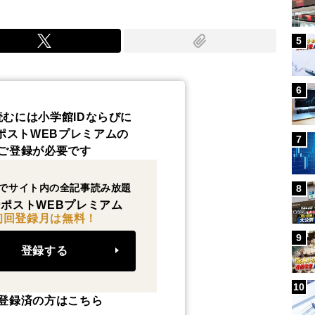
5
6
読むには小学館IDならびに
ポストWEBプレミアムの
7
ご登録が必要です
でサイト内の全記事読み放題
8
ポストWEBプレミアム
初回登録月は無料！
9
登録する
10
登録済の方はこちら