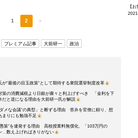
【お
202
1
2
プレミアム記事
大前研一
政治
が“最後の目玉政策”として期待する衆院選挙制度改革
対策の消費減税より日銀が粛々と利上げすべき 「金利を下
本だと逆になる理由を大前研一氏が解説
“ダメな会議”の典型」と断ずる理由 答弁を官僚に頼り、想
あまりにも勉強不足
愚策”を連発する理由 高校授業料無償化、「103万円の
ン…数え上げればきりがない