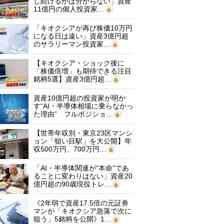
し続けるかは分からない」資産
11億円の個人投資家…
「キオクシアが再び株価10万円
になる日は遠い」資産3億円超
のサラリーマン投資家…
【キオクシア・ショック後に
「株価倍増」も期待できる注目
銘柄5選】資産3億円超…
資産10億円超の投資家が明か
す“AI・半導体相場に乗らなかっ
た理由” フルポジショ…
【世帯年収別・東京23区マンシ
ョン「狙い目駅」を大公開】年
収500万円、700万円…
「AI・半導体関連が“本命”であ
ることに変わりはない」資産20
億円超の90歳現役トレ…
《2年弱で資産17.5倍の元証券
マンが「キオクシア急落で次に
狙う」5銘柄を公開》1…