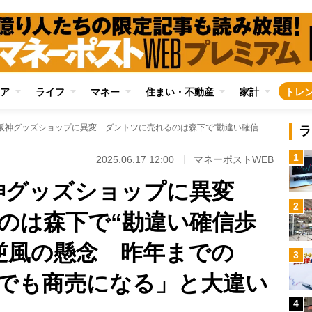
ア
ライフ
マネー
住まい・不動産
家計
トレ
交流戦6連敗の阪神グッズショップに異変 ダントツに売れるのは森下で“勘違い確信歩き”のサトテルに逆風の懸念 昨年までの「岡田はんでなんでも商売になる」と大違いか
ラ
1
2025.06.17 12:00
マネーポストWEB
阪神グッズショップに異変
2
のは森下で“勘違い確信歩
逆風の懸念 昨年までの
3
でも商売になる」と大違い
4