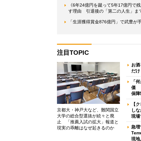
《6年24億円を蹴って5年17億円
す理由 引退後の「第二の人生」ま
「生涯獲得賞金876億円」で武豊が
注目TOPIC
お酒
だけ
「何
価 
保障
【ク
京都大・神戸大など、難関国立
しな
大学の総合型選抜が続々と廃
現場
止 「推薦入試の拡大」報道と
急増
現実の乖離はなぜ起きるのか
Te
現地