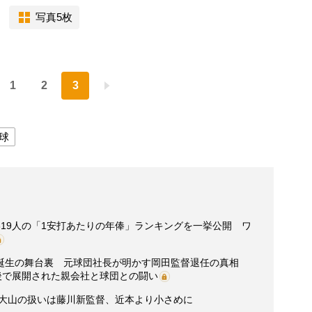
写真5枚
1
2
3
球
19人の「1安打あたりの年俸」ランキングを一挙公開 ワ
誕生の舞台裏 元球団社長が明かす岡田監督退任の真相
後で展開された親会社と球団との闘い
。大山の扱いは藤川新監督、近本より小さめに