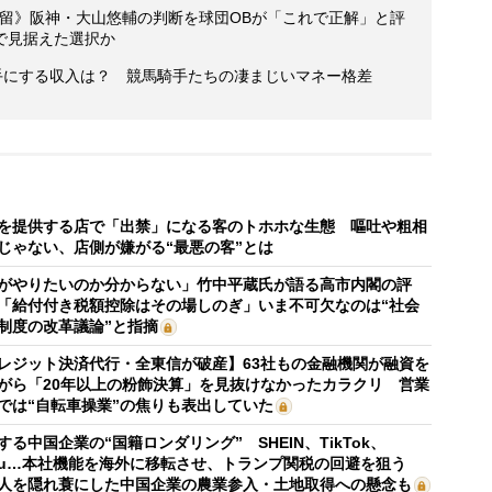
で残留》阪神・大山悠輔の判断を球団OBが「これで正解」と評
で見据えた選択か
手にする収入は？ 競馬騎手たちの凄まじいマネー格差
を提供する店で「出禁」になる客のトホホな生態 嘔吐や粗相
じゃない、店側が嫌がる“最悪の客”とは
がやりたいのか分からない」竹中平蔵氏が語る高市内閣の評
「給付付き税額控除はその場しのぎ」いま不可欠なのは“社会
制度の改革議論”と指摘
レジット決済代行・全東信が破産】63社もの金融機関が融資を
がら「20年以上の粉飾決算」を見抜けなかったカラクリ 営業
では“自転車操業”の焦りも表出していた
する中国企業の“国籍ロンダリング” SHEIN、TikTok、
mu…本社機能を海外に移転させ、トランプ関税の回避を狙う
人を隠れ蓑にした中国企業の農業参入・土地取得への懸念も