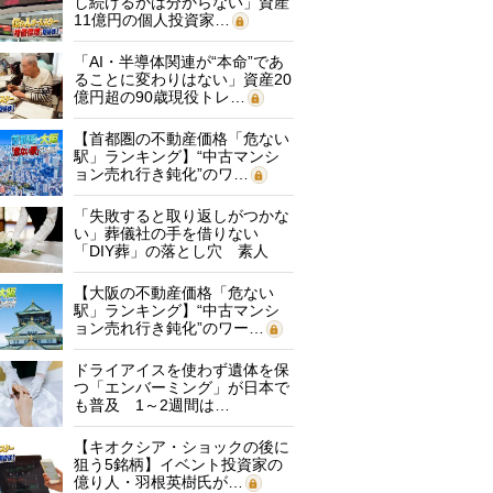
し続けるかは分からない」資産
11億円の個人投資家…
「AI・半導体関連が“本命”であ
ることに変わりはない」資産20
億円超の90歳現役トレ…
【首都圏の不動産価格「危ない
駅」ランキング】“中古マンシ
ョン売れ行き鈍化”のワ…
「失敗すると取り返しがつかな
い」葬儀社の手を借りない
「DIY葬」の落とし穴 素人
に…
【大阪の不動産価格「危ない
駅」ランキング】“中古マンシ
ョン売れ行き鈍化”のワー…
ドライアイスを使わず遺体を保
つ「エンバーミング」が日本で
も普及 1～2週間は…
【キオクシア・ショックの後に
狙う5銘柄】イベント投資家の
億り人・羽根英樹氏が…