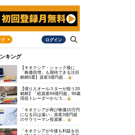
ンド
ログイン
ンキング
【キオクシア・ショック後に
「株価倍増」も期待できる注目
銘柄5選】資産3億円超…
【億り人オールスターが狙う20
銘柄】「総資産69億円超」90歳
現役トレーダーから“1…
「キオクシアが再び株価10万円
になる日は遠い」資産3億円超
のサラリーマン投資家…
「キオクシアが今後も利益を出