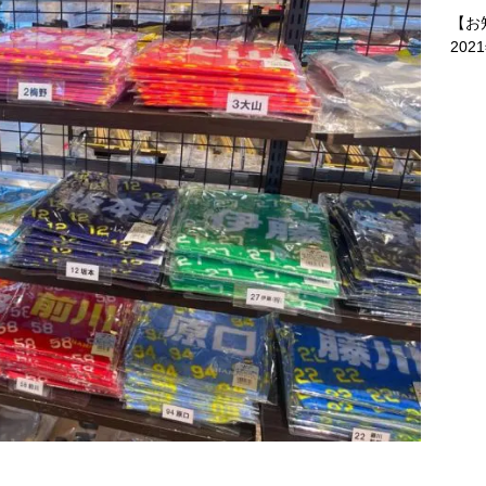
【お
202