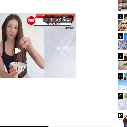
5
もっと見る
arrow_forward_ios
6
7
8
9
Mute
10