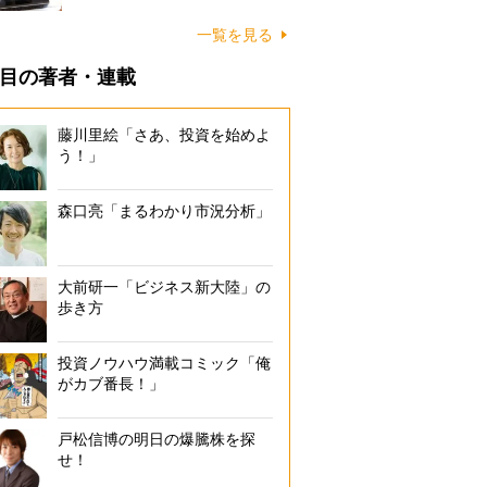
一覧を見る
目の著者・連載
藤川里絵「さあ、投資を始めよ
う！」
森口亮「まるわかり市況分析」
大前研一「ビジネス新大陸」の
歩き方
投資ノウハウ満載コミック「俺
がカブ番長！」
戸松信博の明日の爆騰株を探
せ！