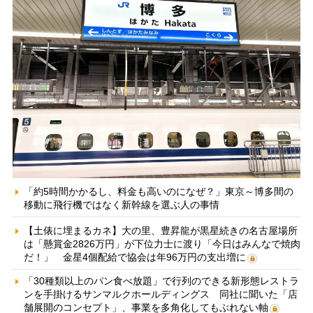
「約5時間かかるし、料金も高いのになぜ？」東京～博多間の
移動に飛行機ではなく新幹線を選ぶ人の事情
【土俵に埋まるカネ】大の里、豊昇龍が黒星続きの名古屋場所
は「懸賞金2826万円」が下位力士に渡り「今日はみんなで焼肉
だ！」 金星4個配給で協会は年96万円の支出増に
「30種類以上のパン食べ放題」で行列のできる新形態レストラ
ンを手掛けるサンマルクホールディングス 同社に聞いた「店
舗展開のコンセプト」、事業を多角化してもぶれない軸