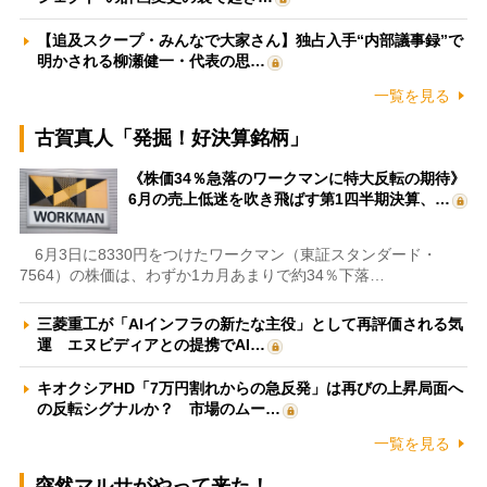
【追及スクープ・みんなで大家さん】独占入手“内部議事録”で
明かされる柳瀬健一・代表の思…
一覧を見る
古賀真人「発掘！好決算銘柄」
《株価34％急落のワークマンに特大反転の期待》
6月の売上低迷を吹き飛ばす第1四半期決算、…
6月3日に8330円をつけたワークマン（東証スタンダード・
7564）の株価は、わずか1カ月あまりで約34％下落…
三菱重工が「AIインフラの新たな主役」として再評価される気
運 エヌビディアとの提携でAI…
キオクシアHD「7万円割れからの急反発」は再びの上昇局面へ
の反転シグナルか？ 市場のムー…
一覧を見る
突然マルサがやって来た！