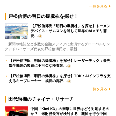
一覧を見る
戸松信博の明日の爆騰株を探せ！
【戸松信博氏「明日の爆騰株」を探せ】トーメン
デバイス：サムスンを通じて世界のAIメモリ需
要…
新聞や雑誌など多数の金融メディアに出演するグローバルリン
クアドバイザーズ代表の戸松信博氏が、最新…
【戸松信博氏「明日の爆騰株」を探せ】レーザーテック：最先
端半導体の製造に不可欠な検査装…
【戸松信博氏「明日の爆騰株」を探せ】TDK：AIインフラを支
えるキープレーヤー 成長の再評…
一覧を見る
田代尚機のチャイナ・リサーチ
中国「Kimi K3」の衝撃に世界はどう対応するの
か？ 米財務長官が検討する「蒸留を行う中国