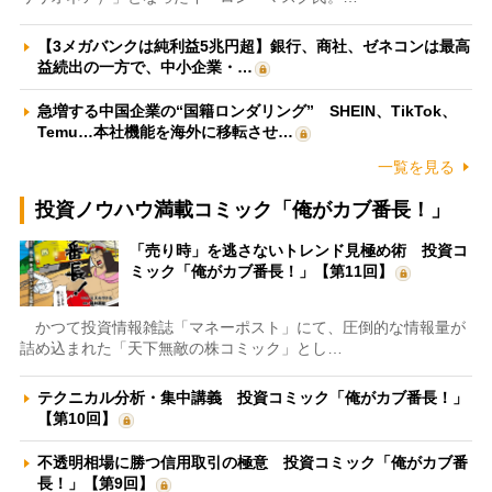
【3メガバンクは純利益5兆円超】銀行、商社、ゼネコンは最高
益続出の一方で、中小企業・…
急増する中国企業の“国籍ロンダリング” SHEIN、TikTok、
Temu…本社機能を海外に移転させ…
一覧を見る
投資ノウハウ満載コミック「俺がカブ番長！」
「売り時」を逃さないトレンド見極め術 投資コ
ミック「俺がカブ番長！」【第11回】
かつて投資情報雑誌「マネーポスト」にて、圧倒的な情報量が
詰め込まれた「天下無敵の株コミック」とし…
テクニカル分析・集中講義 投資コミック「俺がカブ番長！」
【第10回】
不透明相場に勝つ信用取引の極意 投資コミック「俺がカブ番
長！」【第9回】