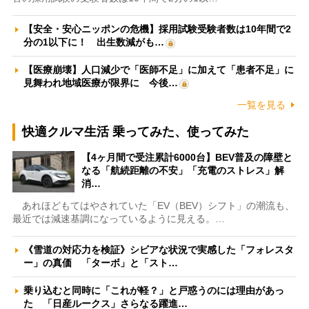
【安全・安心ニッポンの危機】採用試験受験者数は10年間で2
分の1以下に！ 出生数減がも…
【医療崩壊】人口減少で「医師不足」に加えて「患者不足」に
見舞われ地域医療が限界に 今後…
一覧を見る
快適クルマ生活 乗ってみた、使ってみた
【4ヶ月間で受注累計6000台】BEV普及の障壁と
なる「航続距離の不安」「充電のストレス」解
消…
あれほどもてはやされていた「EV（BEV）シフト」の潮流も、
最近では減速基調になっているように見える。…
《雪道の対応力を検証》シビアな状況で実感した「フォレスタ
ー」の真価 「ターボ」と「スト…
乗り込むと同時に「これが軽？」と戸惑うのには理由があっ
た 「日産ルークス」さらなる躍進…