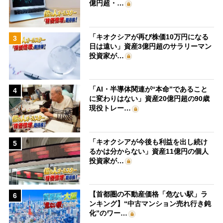
億円超・…
「キオクシアが再び株価10万円になる
3
日は遠い」資産3億円超のサラリーマン
投資家が…
「AI・半導体関連が“本命”であること
4
に変わりはない」資産20億円超の90歳
現役トレー…
「キオクシアが今後も利益を出し続け
5
るかは分からない」資産11億円の個人
投資家が…
【首都圏の不動産価格「危ない駅」ラ
6
ンキング】“中古マンション売れ行き鈍
化”のワー…