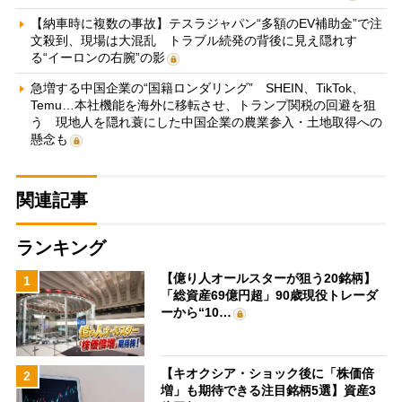
【納車時に複数の事故】テスラジャパン“多額のEV補助金”で注
文殺到、現場は大混乱 トラブル続発の背後に見え隠れす
る“イーロンの右腕”の影
急増する中国企業の“国籍ロンダリング” SHEIN、TikTok、
Temu…本社機能を海外に移転させ、トランプ関税の回避を狙
う 現地人を隠れ蓑にした中国企業の農業参入・土地取得への
懸念も
関連記事
ランキング
【億り人オールスターが狙う20銘柄】
1
「総資産69億円超」90歳現役トレーダ
ーから“10…
【キオクシア・ショック後に「株価倍
2
増」も期待できる注目銘柄5選】資産3