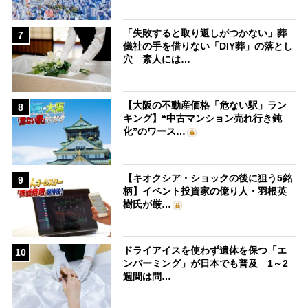
「失敗すると取り返しがつかない」葬
7
儀社の手を借りない「DIY葬」の落とし
穴 素人には…
【大阪の不動産価格「危ない駅」ラン
8
キング】“中古マンション売れ行き鈍
化”のワース…
【キオクシア・ショックの後に狙う5銘
9
柄】イベント投資家の億り人・羽根英
樹氏が厳…
ドライアイスを使わず遺体を保つ「エ
10
ンバーミング」が日本でも普及 1～2
週間は問…