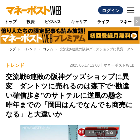
ログイン
トップ
投資
ビジネス
キャリア
ライフ
マネー
トップ
トレンド
コラム
交流戦6連敗の阪神グッズショップに異変 ダント
トレンド
2025.06.17 12:00
マネーポストWEB
交流戦6連敗の阪神グッズショップに異
変 ダントツに売れるのは森下で“勘違
い確信歩き”のサトテルに逆風の懸念
昨年までの「岡田はんでなんでも商売に
なる」と大違いか
もっと見る
arrow_forward_ios