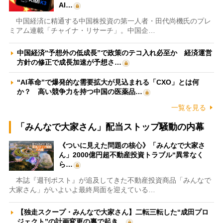
AI…
中国経済に精通する中国株投資の第一人者・田代尚機氏のプレ
ミアム連載「チャイナ・リサーチ」。中国企…
中国経済“予想外の低成長”で政策のテコ入れ必至か 経済運営
方針の修正で成長加速が予想さ…
“AI革命”で爆発的な需要拡大が見込まれる「CXO」とは何
か？ 高い競争力を持つ中国の医薬品…
一覧を見る
「みんなで大家さん」配当ストップ騒動の内幕
《ついに見えた問題の核心》「みんなで大家さ
ん」2000億円超不動産投資トラブル“異常なく
ら…
本誌『週刊ポスト』が追及してきた不動産投資商品「みんなで
大家さん」がいよいよ最終局面を迎えている…
【独走スクープ・みんなで大家さん】二転三転した“成田プロ
ジェクト”の計画変更の裏で起き…