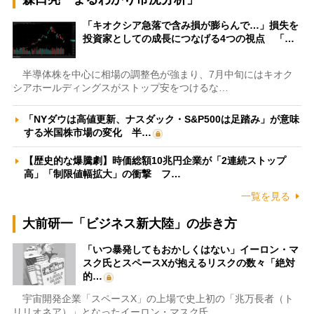
「キオクシア急落で含み損が膨らんで…」損失を
投資家としての成長につなげる4つの視点 「…
半導体株を中心に相場の調整色が強まり、7月中旬にはキオク
シアホールディングスがストップ安をつけるな…
「NYダウは高値更新、ナスダック・S&P500は足踏み」が意味
する米国株市場の変化 半…
【歴史的な爆騰劇】時価総額10兆円企業が「2連続ストップ
高」「制限値幅拡大」の衝撃 フ…
一覧を見る
大前研一「ビジネス新大陸」の歩き方
「いつ暴発してもおかしくはない」イーロン・マ
スク氏とスペースXが抱えるリスクの数々「絶対
的…
宇宙開発企業「スペースX」の上場で史上初の「兆万長者（ト
リリオネア）」となったイーロン・マスク氏。…