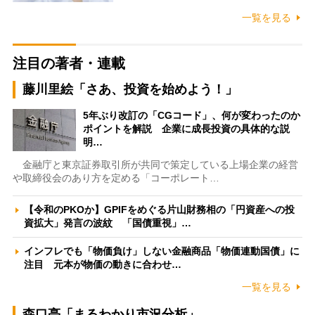
一覧を見る
注目の著者・連載
藤川里絵「さあ、投資を始めよう！」
5年ぶり改訂の「CGコード」、何が変わったのか
ポイントを解説 企業に成長投資の具体的な説
明…
金融庁と東京証券取引所が共同で策定している上場企業の経営
や取締役会のあり方を定める「コーポレート…
【令和のPKOか】GPIFをめぐる片山財務相の「円資産への投
資拡大」発言の波紋 「国債重視」…
インフレでも「物価負け」しない金融商品「物価連動国債」に
注目 元本が物価の動きに合わせ…
一覧を見る
森口亮「まるわかり市況分析」