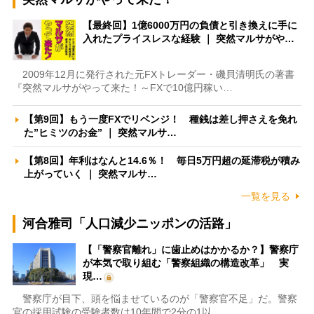
【最終回】1億6000万円の負債と引き換えに手に
入れたプライスレスな経験 ｜ 突然マルサがや…
2009年12月に発行された元FXトレーダー・磯貝清明氏の著書
『突然マルサがやって来た！～FXで10億円稼い…
【第9回】もう一度FXでリベンジ！ 種銭は差し押さえを免れ
た”ヒミツのお金” ｜ 突然マルサ…
【第8回】年利はなんと14.6％！ 毎日5万円超の延滞税が積み
上がっていく ｜ 突然マルサ…
一覧を見る
河合雅司「人口減少ニッポンの活路」
【「警察官離れ」に歯止めはかかるか？】警察庁
が本気で取り組む「警察組織の構造改革」 実
現…
警察庁が目下、頭を悩ませているのが「警察官不足」だ。警察
官の採用試験の受験者数は10年間で2分の1以…