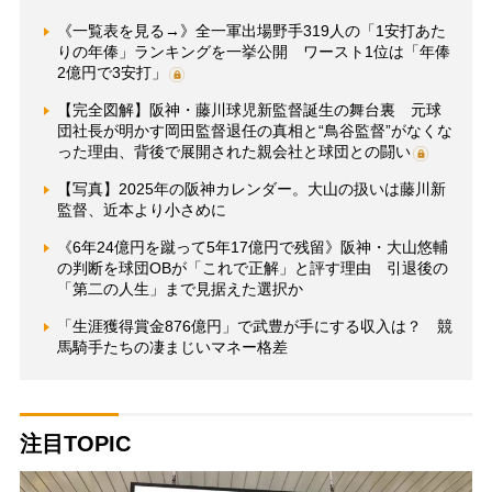
《一覧表を見る→》全一軍出場野手319人の「1安打あた
りの年俸」ランキングを一挙公開 ワースト1位は「年俸
2億円で3安打」
【完全図解】阪神・藤川球児新監督誕生の舞台裏 元球
団社長が明かす岡田監督退任の真相と“鳥谷監督”がなくな
った理由、背後で展開された親会社と球団との闘い
【写真】2025年の阪神カレンダー。大山の扱いは藤川新
監督、近本より小さめに
《6年24億円を蹴って5年17億円で残留》阪神・大山悠輔
の判断を球団OBが「これで正解」と評す理由 引退後の
「第二の人生」まで見据えた選択か
「生涯獲得賞金876億円」で武豊が手にする収入は？ 競
馬騎手たちの凄まじいマネー格差
注目TOPIC