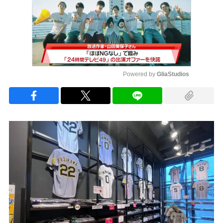
Powered by 
GliaStudios
Mute