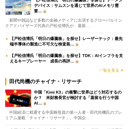
【戸松信博氏「明日の爆騰株」を探せ】トーメン
デバイス：サムスンを通じて世界のAIメモリ需
要…
新聞や雑誌など多数の金融メディアに出演するグローバルリン
クアドバイザーズ代表の戸松信博氏が、最新…
【戸松信博氏「明日の爆騰株」を探せ】レーザーテック：最先
端半導体の製造に不可欠な検査装…
【戸松信博氏「明日の爆騰株」を探せ】TDK：AIインフラを支
えるキープレーヤー 成長の再評…
一覧を見る
田代尚機のチャイナ・リサーチ
中国「Kimi K3」の衝撃に世界はどう対応するの
か？ 米財務長官が検討する「蒸留を行う中国
AI…
中国経済に精通する中国株投資の第一人者・田代尚機氏のプレ
ミアム連載「チャイナ・リサーチ」。中国企…