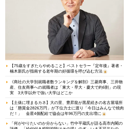
【75歳をすぎたらやめること】ベストセラー『定年後』著者・
楠木新氏が指南する老年期の好循環を呼び込む方法
《商社の大学別就職者数ランキングを解剖》三菱商事、三井物
産、住友商事への就職者は「東大・早大・慶大で約6割」の現
実 3大学以外で強い大学はどこか
【土俵に埋まるカネ】大の里、豊昇龍が黒星続きの名古屋場所
は「懸賞金2826万円」が下位力士に渡り「今日はみんなで焼肉
だ！」 金星4個配給で協会は年96万円の支出増に
「何がやりたいのか分からない」竹中平蔵氏が語る高市内閣の
評価 「給付付き税額控除はその場しのぎ」いま不可欠なの