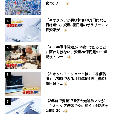
化”のワー…
「キオクシアが再び株価10万円になる
4
日は遠い」資産3億円超のサラリーマン
投資家が…
「AI・半導体関連が“本命”であること
5
に変わりはない」資産20億円超の90歳
現役トレー…
【キオクシア・ショック後に「株価倍
6
増」も期待できる注目銘柄5選】資産3
億円超・…
《2年弱で資産17.5倍の元証券マンが
7
「キオクシア急落で次に狙う」5銘柄を
公開》10…