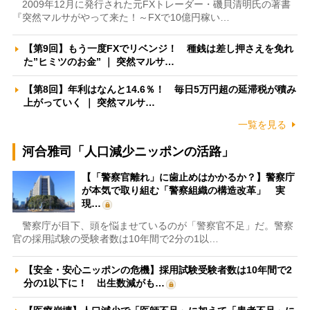
2009年12月に発行された元FXトレーダー・磯貝清明氏の著書
『突然マルサがやって来た！～FXで10億円稼い…
【第9回】もう一度FXでリベンジ！ 種銭は差し押さえを免れ
た”ヒミツのお金” ｜ 突然マルサ…
【第8回】年利はなんと14.6％！ 毎日5万円超の延滞税が積み
上がっていく ｜ 突然マルサ…
一覧を見る
河合雅司「人口減少ニッポンの活路」
【「警察官離れ」に歯止めはかかるか？】警察庁
が本気で取り組む「警察組織の構造改革」 実
現…
警察庁が目下、頭を悩ませているのが「警察官不足」だ。警察
官の採用試験の受験者数は10年間で2分の1以…
【安全・安心ニッポンの危機】採用試験受験者数は10年間で2
分の1以下に！ 出生数減がも…