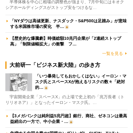
半導体株を中心に相場の調整色が強まり、7月中旬にはキオク
シアホールディングスがストップ安をつけるな…
「NYダウは高値更新、ナスダック・S&P500は足踏み」が意味
する米国株市場の変化 半…
【歴史的な爆騰劇】時価総額10兆円企業が「2連続ストップ
高」「制限値幅拡大」の衝撃 フ…
一覧を見る
大前研一「ビジネス新大陸」の歩き方
「いつ暴発してもおかしくはない」イーロン・マ
スク氏とスペースXが抱えるリスクの数々「絶対
的…
宇宙開発企業「スペースX」の上場で史上初の「兆万長者（ト
リリオネア）」となったイーロン・マスク氏。…
【3メガバンクは純利益5兆円超】銀行、商社、ゼネコンは最高
益続出の一方で、中小企業・…