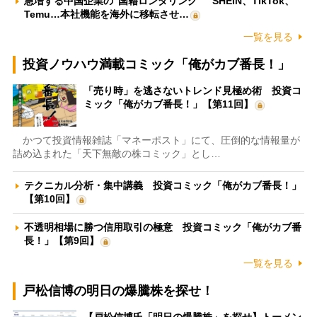
急増する中国企業の“国籍ロンダリング” SHEIN、TikTok、
Temu…本社機能を海外に移転させ…
一覧を見る
投資ノウハウ満載コミック「俺がカブ番長！」
「売り時」を逃さないトレンド見極め術 投資コ
ミック「俺がカブ番長！」【第11回】
かつて投資情報雑誌「マネーポスト」にて、圧倒的な情報量が
詰め込まれた「天下無敵の株コミック」とし…
テクニカル分析・集中講義 投資コミック「俺がカブ番長！」
【第10回】
不透明相場に勝つ信用取引の極意 投資コミック「俺がカブ番
長！」【第9回】
一覧を見る
戸松信博の明日の爆騰株を探せ！