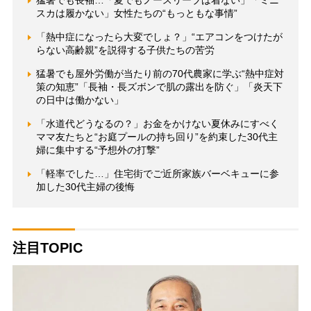
猛暑でも長袖…「夏でもノースリーブは着ない」「ミニ
スカは履かない」女性たちの“もっともな事情”
「熱中症になったら大変でしょ？」“エアコンをつけたが
らない高齢親”を説得する子供たちの苦労
猛暑でも屋外労働が当たり前の70代農家に学ぶ“熱中症対
策の知恵”「長袖・長ズボンで肌の露出を防ぐ」「炎天下
の日中は働かない」
「水道代どうなるの？」お金をかけない夏休みにすべく
ママ友たちと“お庭プールの持ち回り”を約束した30代主
婦に集中する“予想外の打撃”
「軽率でした…」住宅街でご近所家族バーベキューに参
加した30代主婦の後悔
注目TOPIC