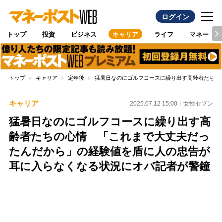
ログイン
トップ
投資
ビジネス
キャリア
ライフ
マネー
トップ
キャリア
定年後
猛暑日なのにゴルフコースに繰り出す高齢者たちの
キャリア
2025.07.12 15:00
女性セブン
猛暑日なのにゴルフコースに繰り出す高
齢者たちの心情 「これまで大丈夫だっ
たんだから」の経験値を盾に人の忠告が
耳に入らなくなる状況にオバ記者が警鐘
Loaded
:
100.00%
/
Unmute