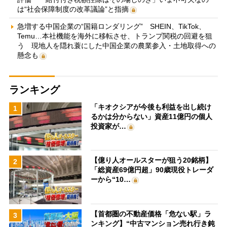
は“社会保障制度の改革議論”と指摘
急増する中国企業の“国籍ロンダリング” SHEIN、TikTok、
Temu…本社機能を海外に移転させ、トランプ関税の回避を狙
う 現地人を隠れ蓑にした中国企業の農業参入・土地取得への
懸念も
ランキング
「キオクシアが今後も利益を出し続け
1
るかは分からない」資産11億円の個人
投資家が…
【億り人オールスターが狙う20銘柄】
2
「総資産69億円超」90歳現役トレーダ
ーから“10…
【首都圏の不動産価格「危ない駅」ラ
3
ンキング】“中古マンション売れ行き鈍