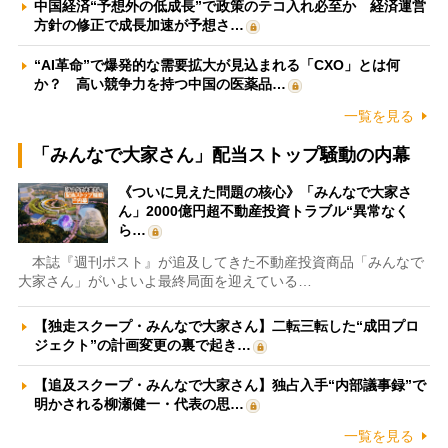
中国経済“予想外の低成長”で政策のテコ入れ必至か 経済運営
方針の修正で成長加速が予想さ…
“AI革命”で爆発的な需要拡大が見込まれる「CXO」とは何
か？ 高い競争力を持つ中国の医薬品…
一覧を見る
「みんなで大家さん」配当ストップ騒動の内幕
《ついに見えた問題の核心》「みんなで大家さ
ん」2000億円超不動産投資トラブル“異常なく
ら…
本誌『週刊ポスト』が追及してきた不動産投資商品「みんなで
大家さん」がいよいよ最終局面を迎えている…
【独走スクープ・みんなで大家さん】二転三転した“成田プロ
ジェクト”の計画変更の裏で起き…
【追及スクープ・みんなで大家さん】独占入手“内部議事録”で
明かされる柳瀬健一・代表の思…
一覧を見る