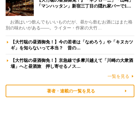
【大竹聡の昼酒御免！】「ネグローニ」「山崎」
「マンハッタン」新宿三丁目の隠れ家バーで1…
お酒はいつ飲んでもいいものだが、昼から飲むお酒にはまた格
別の味わいがある――。ライター・作家の大竹…
【大竹聡の昼酒御免！】今の若者は「なめろう」や「キヌカツ
ギ」を知らないって本当？ 昔の…
【大竹聡の昼酒御免！】京急線で多摩川越えて「川崎の大衆酒
場」へと昼酒旅 押し寄せるノス…
一覧を見る
著者・連載の一覧を見る