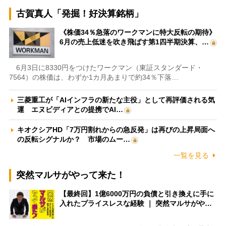
古賀真人「発掘！好決算銘柄」
《株価34％急落のワークマンに特大反転の期待》
6月の売上低迷を吹き飛ばす第1四半期決算、…
6月3日に8330円をつけたワークマン（東証スタンダード・
7564）の株価は、わずか1カ月あまりで約34％下落…
三菱重工が「AIインフラの新たな主役」として再評価される気
運 エヌビディアとの提携でAI…
キオクシアHD「7万円割れからの急反発」は再びの上昇局面へ
の反転シグナルか？ 市場のムー…
一覧を見る
突然マルサがやって来た！
【最終回】1億6000万円の負債と引き換えに手に
入れたプライスレスな経験 ｜ 突然マルサがや…