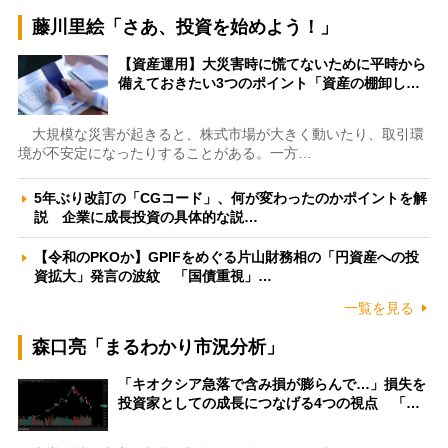
藤川里絵「さあ、投資を始めよう！」
【資産運用】大災害時に慌てないために平時から
備えておきたい3つのポイント「資産の棚卸し…
大規模な災害が起きると、株式市場が大きく動いたり、取引環
境が不安定になったりすることがある。一方…
5年ぶり改訂の「CGコード」、何が変わったのかポイントを解
説 企業に成長投資の具体的な説…
【令和のPKOか】GPIFをめぐる片山財務相の「円資産への投
資拡大」発言の波紋 「国債重視」…
一覧を見る
森口亮「まるわかり市況分析」
「キオクシア急落で含み損が膨らんで…」損失を
投資家としての成長につなげる4つの視点 「…