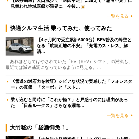
【医療崩壊】人口減少で「医師不足」に加えて「患者不足」に
見舞われ地域医療が限界に 今後…
一覧を見る
快適クルマ生活 乗ってみた、使ってみた
【4ヶ月間で受注累計6000台】BEV普及の障壁と
なる「航続距離の不安」「充電のストレス」解
消…
あれほどもてはやされていた「EV（BEV）シフト」の潮流も、
最近では減速基調になっているように見える。…
《雪道の対応力を検証》シビアな状況で実感した「フォレスタ
ー」の真価 「ターボ」と「スト…
乗り込むと同時に「これが軽？」と戸惑うのには理由があっ
た 「日産ルークス」さらなる躍進…
一覧を見る
大竹聡の「昼酒御免！」