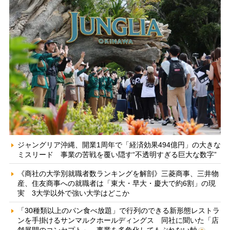
ジャングリア沖縄、開業1周年で「経済効果494億円」の大きな
ミスリード 事業の苦戦を覆い隠す“不透明すぎる巨大な数字”
《商社の大学別就職者数ランキングを解剖》三菱商事、三井物
産、住友商事への就職者は「東大・早大・慶大で約6割」の現
実 3大学以外で強い大学はどこか
「30種類以上のパン食べ放題」で行列のできる新形態レストラ
ンを手掛けるサンマルクホールディングス 同社に聞いた「店
舗展開のコンセプト」、事業を多角化してもぶれない軸