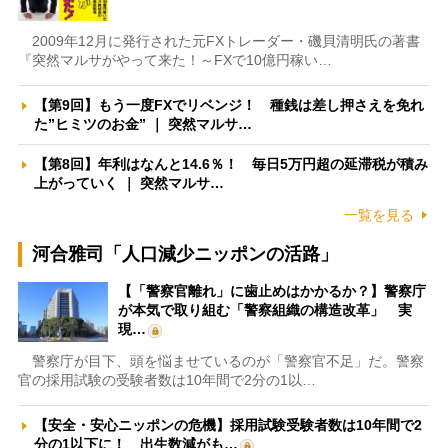
2009年12月に発行された元FXトレーダー・磯貝清明氏の著書
『突然マルサがやって来た！～FXで10億円稼い…
【第9回】もう一度FXでリベンジ！ 種銭は差し押さえを免れ
た”ヒミツのお金” ｜ 突然マルサ…
【第8回】年利はなんと14.6％！ 毎日5万円超の延滞税が積み
上がっていく ｜ 突然マルサ…
一覧を見る
河合雅司「人口減少ニッポンの活路」
【「警察官離れ」に歯止めはかかるか？】警察庁
が本気で取り組む「警察組織の構造改革」 実
現…
警察庁が目下、頭を悩ませているのが「警察官不足」だ。警察
官の採用試験の受験者数は10年間で2分の1以…
【安全・安心ニッポンの危機】採用試験受験者数は10年間で2
分の1以下に！ 出生数減がも…