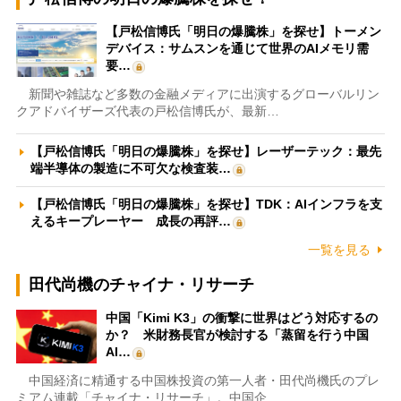
【戸松信博氏「明日の爆騰株」を探せ】トーメン
デバイス：サムスンを通じて世界のAIメモリ需
要…
新聞や雑誌など多数の金融メディアに出演するグローバルリン
クアドバイザーズ代表の戸松信博氏が、最新…
【戸松信博氏「明日の爆騰株」を探せ】レーザーテック：最先
端半導体の製造に不可欠な検査装…
【戸松信博氏「明日の爆騰株」を探せ】TDK：AIインフラを支
えるキープレーヤー 成長の再評…
一覧を見る
田代尚機のチャイナ・リサーチ
中国「Kimi K3」の衝撃に世界はどう対応するの
か？ 米財務長官が検討する「蒸留を行う中国
AI…
中国経済に精通する中国株投資の第一人者・田代尚機氏のプレ
ミアム連載「チャイナ・リサーチ」。中国企…