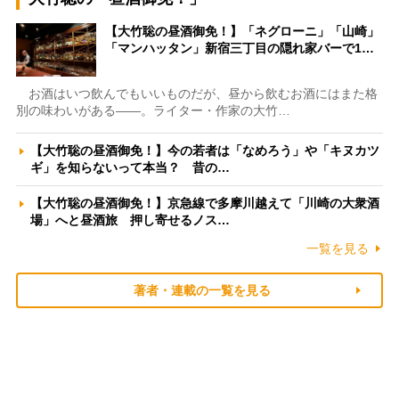
【大竹聡の昼酒御免！】「ネグローニ」「山崎」
「マンハッタン」新宿三丁目の隠れ家バーで1…
お酒はいつ飲んでもいいものだが、昼から飲むお酒にはまた格
別の味わいがある――。ライター・作家の大竹…
【大竹聡の昼酒御免！】今の若者は「なめろう」や「キヌカツ
ギ」を知らないって本当？ 昔の…
【大竹聡の昼酒御免！】京急線で多摩川越えて「川崎の大衆酒
場」へと昼酒旅 押し寄せるノス…
一覧を見る
著者・連載の一覧を見る