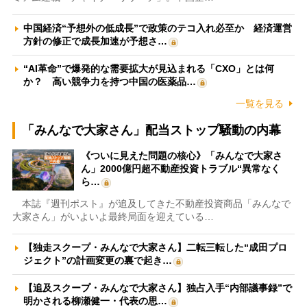
中国経済“予想外の低成長”で政策のテコ入れ必至か 経済運営
方針の修正で成長加速が予想さ…
“AI革命”で爆発的な需要拡大が見込まれる「CXO」とは何
か？ 高い競争力を持つ中国の医薬品…
一覧を見る
「みんなで大家さん」配当ストップ騒動の内幕
《ついに見えた問題の核心》「みんなで大家さ
ん」2000億円超不動産投資トラブル“異常なく
ら…
本誌『週刊ポスト』が追及してきた不動産投資商品「みんなで
大家さん」がいよいよ最終局面を迎えている…
【独走スクープ・みんなで大家さん】二転三転した“成田プロ
ジェクト”の計画変更の裏で起き…
【追及スクープ・みんなで大家さん】独占入手“内部議事録”で
明かされる柳瀬健一・代表の思…