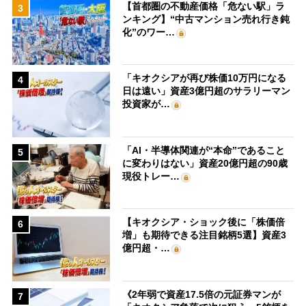
【首都圏の不動産価格「危ない駅」ラ
3
ンキング】“中古マンション売れ行き鈍
化”のワー…
「キオクシアが再び株価10万円になる
4
日は遠い」資産3億円超のサラリーマン
投資家が…
「AI・半導体関連が“本命”であること
5
に変わりはない」資産20億円超の90歳
現役トレー…
【キオクシア・ショック後に「株価倍
6
増」も期待できる注目銘柄5選】資産3
億円超・…
《2年弱で資産17.5倍の元証券マンが
7