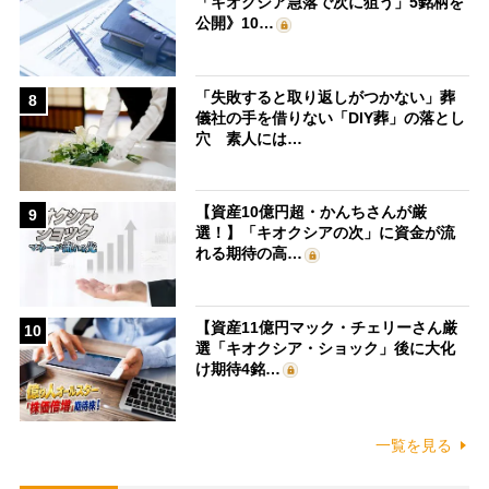
「キオクシア急落で次に狙う」5銘柄を
公開》10…
「失敗すると取り返しがつかない」葬
8
儀社の手を借りない「DIY葬」の落とし
穴 素人には…
【資産10億円超・かんちさんが厳
9
選！】「キオクシアの次」に資金が流
れる期待の高…
【資産11億円マック・チェリーさん厳
10
選「キオクシア・ショック」後に大化
け期待4銘…
一覧を見る