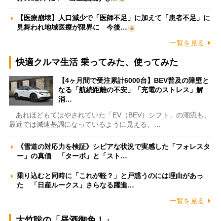
【医療崩壊】人口減少で「医師不足」に加えて「患者不足」に
見舞われ地域医療が限界に 今後…
一覧を見る
快適クルマ生活 乗ってみた、使ってみた
【4ヶ月間で受注累計6000台】BEV普及の障壁と
なる「航続距離の不安」「充電のストレス」解
消…
あれほどもてはやされていた「EV（BEV）シフト」の潮流も、
最近では減速基調になっているように見える。…
《雪道の対応力を検証》シビアな状況で実感した「フォレスタ
ー」の真価 「ターボ」と「スト…
乗り込むと同時に「これが軽？」と戸惑うのには理由があっ
た 「日産ルークス」さらなる躍進…
一覧を見る
大竹聡の「昼酒御免！」