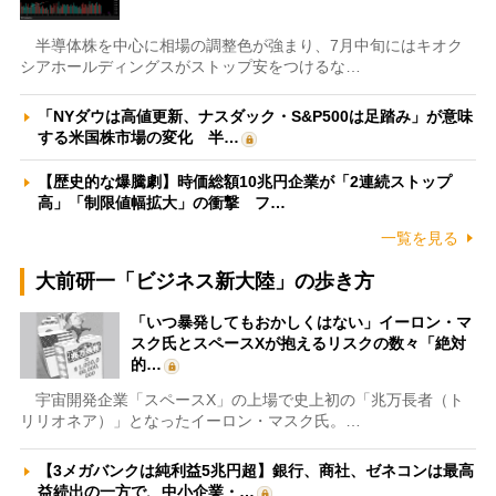
半導体株を中心に相場の調整色が強まり、7月中旬にはキオク
シアホールディングスがストップ安をつけるな…
「NYダウは高値更新、ナスダック・S&P500は足踏み」が意味
する米国株市場の変化 半…
【歴史的な爆騰劇】時価総額10兆円企業が「2連続ストップ
高」「制限値幅拡大」の衝撃 フ…
一覧を見る
大前研一「ビジネス新大陸」の歩き方
「いつ暴発してもおかしくはない」イーロン・マ
スク氏とスペースXが抱えるリスクの数々「絶対
的…
宇宙開発企業「スペースX」の上場で史上初の「兆万長者（ト
リリオネア）」となったイーロン・マスク氏。…
【3メガバンクは純利益5兆円超】銀行、商社、ゼネコンは最高
益続出の一方で、中小企業・…