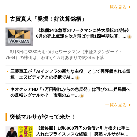
一覧を見る
古賀真人「発掘！好決算銘柄」
《株価34％急落のワークマンに特大反転の期待》
6月の売上低迷を吹き飛ばす第1四半期決算、…
6月3日に8330円をつけたワークマン（東証スタンダード・
7564）の株価は、わずか1カ月あまりで約34％下落…
三菱重工が「AIインフラの新たな主役」として再評価される気
運 エヌビディアとの提携でAI…
キオクシアHD「7万円割れからの急反発」は再びの上昇局面へ
の反転シグナルか？ 市場のムー…
一覧を見る
突然マルサがやって来た！
【最終回】1億6000万円の負債と引き換えに手に
入れたプライスレスな経験 ｜ 突然マルサがや…