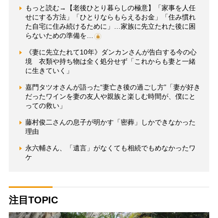
もっと読む→【老後ひとり暮らしの極意】「家事を人任
せにする方法」「ひとりならもらえるお金」「住み慣れ
た自宅に住み続けるために」…家族に先立たれた後に困
らないための準備を…
《妻に先立たれて10年》ダンカンさんが告白する今の心
境 衣類や持ち物は全く処分せず「これからも妻と一緒
に生きていく」
嘉門タツオさんが語った“妻亡き後の過ごし方”「妻が好き
だったワインを妻の友人や親族と楽しむ時間が、僕にと
っての救い」
藤村俊二さんの息子が明かす「密葬」しかできなかった
理由
永六輔さん、「遺言」がなくても相続でもめなかったワ
ケ
注目TOPIC