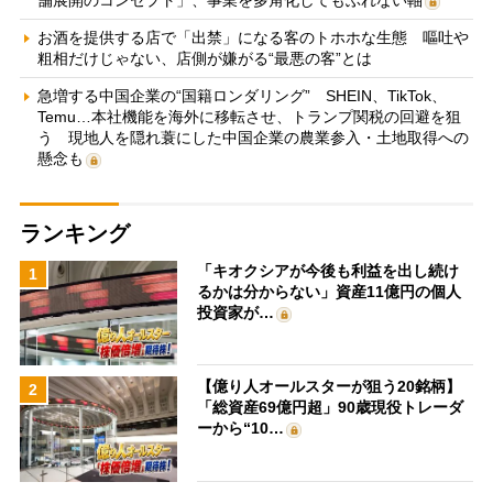
お酒を提供する店で「出禁」になる客のトホホな生態 嘔吐や
粗相だけじゃない、店側が嫌がる“最悪の客”とは
急増する中国企業の“国籍ロンダリング” SHEIN、TikTok、
Temu…本社機能を海外に移転させ、トランプ関税の回避を狙
う 現地人を隠れ蓑にした中国企業の農業参入・土地取得への
懸念も
ランキング
「キオクシアが今後も利益を出し続け
1
るかは分からない」資産11億円の個人
投資家が…
【億り人オールスターが狙う20銘柄】
2
「総資産69億円超」90歳現役トレーダ
ーから“10…