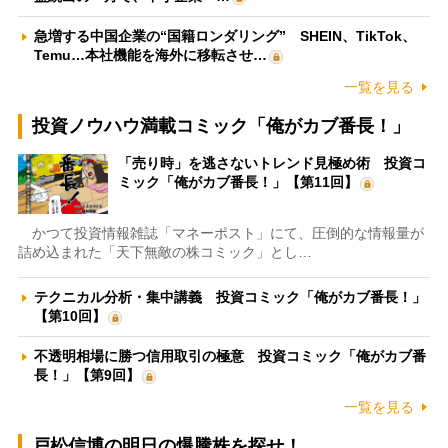
急増する中国企業の“国籍ロンダリング” SHEIN、TikTok、
Temu…本社機能を海外に移転させ…
一覧を見る
投資ノウハウ満載コミック「俺がカブ番長！」
「売り時」を逃さないトレンド見極め術 投資コ
ミック「俺がカブ番長！」【第11回】
かつて投資情報雑誌「マネーポスト」にて、圧倒的な情報量が
詰め込まれた「天下無敵の株コミック」とし…
テクニカル分析・集中講義 投資コミック「俺がカブ番長！」
【第10回】
不透明相場に勝つ信用取引の極意 投資コミック「俺がカブ番
長！」【第9回】
一覧を見る
戸松信博の明日の爆騰株を探せ！