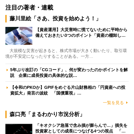
注目の著者・連載
藤川里絵「さあ、投資を始めよう！」
【資産運用】大災害時に慌てないために平時から
備えておきたい3つのポイント「資産の棚卸し…
大規模な災害が起きると、株式市場が大きく動いたり、取引環
境が不安定になったりすることがある。一方…
5年ぶり改訂の「CGコード」、何が変わったのかポイントを解
説 企業に成長投資の具体的な説…
【令和のPKOか】GPIFをめぐる片山財務相の「円資産への投
資拡大」発言の波紋 「国債重視」…
一覧を見る
森口亮「まるわかり市況分析」
「キオクシア急落で含み損が膨らんで…」損失を
投資家としての成長につなげる4つの視点 「…