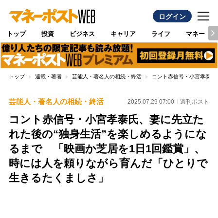
ログイン
トップ
投資
ビジネス
キャリア
ライフ
マネー
トップ
連載・著者
芸能人・著名人の相続・終活
コント赤信号・小宮孝泰氏
芸能人・著名人の相続・終活
2025.07.29 07:00
週刊ポスト
コント赤信号・小宮孝泰氏、妻に先立た
れた後の“独身生活”を楽しめるようにな
るまで 「映画か芝居を1日1回鑑賞」、
時には人を頼りながら育んだ「ひとりで
生きるたくましさ」
Loaded
:
88.23%
/
Unmute