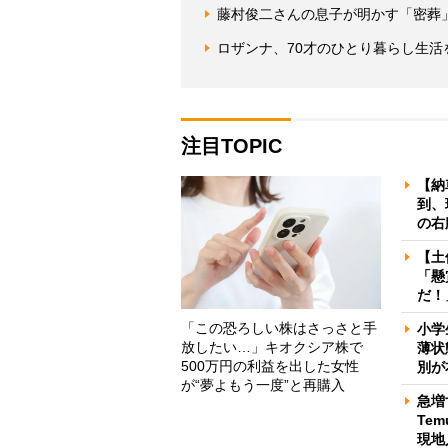
藤村俊二さんの息子が明かす「密葬
ロザンナ、70才のひとり暮らし生
注目TOPIC
【納
到、
の右
【土
「懸
だ！
「この恐ろしい株はさっさと手
小学
放したい…」キオクシア株で
薄状
500万円の利益を出した女性
別が
が“夢よもう一度”と再購入
急増
Te
現地