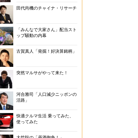
田代尚機のチャイナ・リサーチ
「みんなで大家さん」配当スト
ップ騒動の内幕
古賀真人「発掘！好決算銘柄」
突然マルサがやって来た！
河合雅司「人口減少ニッポンの
活路」
快適クルマ生活 乗ってみた、
使ってみた
大竹聡の「昼酒御免！」