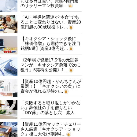
になる日は遠い」資産3億円超
のサラリーマン投資家…
「AI・半導体関連が“本命”であ
ることに変わりはない」資産20
億円超の90歳現役トレ…
【キオクシア・ショック後に
「株価倍増」も期待できる注目
銘柄5選】資産3億円超…
《2年弱で資産17.5倍の元証券
マンが「キオクシア急落で次に
狙う」5銘柄を公開》1…
【資産10億円超・かんちさんが
厳選！】「キオクシアの次」に
資金が流れる期待の…
「失敗すると取り返しがつかな
い」葬儀社の手を借りない
「DIY葬」の落とし穴 素人
に…
【資産11億円マック・チェリー
さん厳選「キオクシア・ショッ
ク」後に大化け期待4…