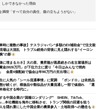
」しかできなかった理由
活を満喫「すべて自分の責任、腹の立ちようがない」
車時に複数の事故】テスラジャパン“多額のEV補助金”で注文殺
現場は大混乱 トラブル続発の背後に見え隠れする“イーロン
腕”の影
俵に埋まるカネ】大の里、豊昇龍が黒星続きの名古屋場所は
賞金2826万円」が下位力士に渡り「今日はみんなで焼肉
」 金星4個配給で協会は年96万円の支出増に
生に人気の「シール流通事情」に変調 「ボンドロ」は依然品
態が続くが、模倣品や類似品が大量流通し一部で値崩れ 「選
本格化する時代に」
する中国企業の“国籍ロンダリング” SHEIN、TikTok、
mu…本社機能を海外に移転させ、トランプ関税の回避を狙う
人を隠れ蓑にした中国企業の農業参入・土地取得への懸念も