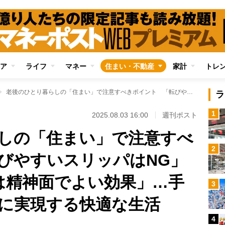
ア
ライフ
マネー
住まい・不動産
家計
トレ
老後のひとり暮らしの「住まい」で注意すべきポイント 「転びやすいスリッパはNG」「2階で暮らすのは精神面でよい効果」…手間とお金をかけずに実現する快適な生活
ラ
1
2025.08.03 16:00
週刊ポスト
しの「住まい」で注意すべ
2
びやすいスリッパはNG」
は精神面でよい効果」…手
3
に実現する快適な生活
4