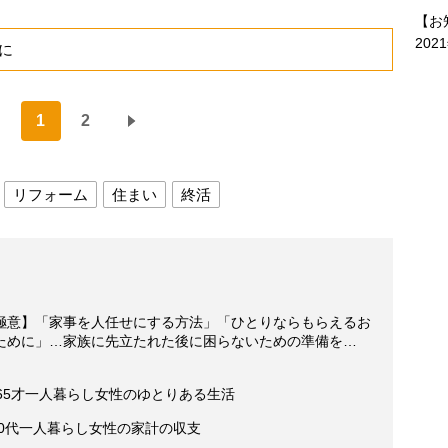
【お
202
に
1
2
リフォーム
住まい
終活
極意】「家事を人任せにする方法」「ひとりならもらえるお
ために」…家族に先立たれた後に困らないための準備を…
65才一人暮らし女性のゆとりある生活
50代一人暮らし女性の家計の収支