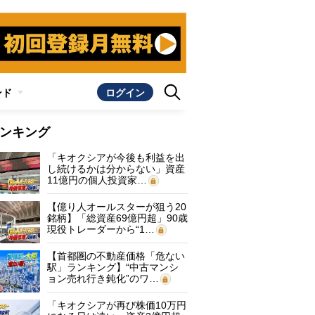
ンド
ログイン
ンキング
「キオクシアが今後も利益を出
し続けるかは分からない」資産
11億円の個人投資家…
【億り人オールスターが狙う20
銘柄】「総資産69億円超」90歳
現役トレーダーから“1…
【首都圏の不動産価格「危ない
駅」ランキング】“中古マンシ
ョン売れ行き鈍化”のワ…
「キオクシアが再び株価10万円