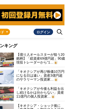
ンド
ログイン
ンキング
【億り人オールスターが狙う20
銘柄】「総資産69億円超」90歳
現役トレーダーから“1…
「キオクシアが再び株価10万円
になる日は遠い」資産3億円超
のサラリーマン投資家…
「キオクシアが今後も利益を出
し続けるかは分からない」資産
11億円の個人投資家…
【キオクシア・ショック後に