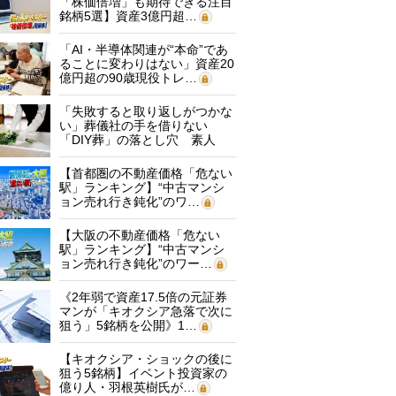
「株価倍増」も期待できる注目
銘柄5選】資産3億円超…
「AI・半導体関連が“本命”であ
ることに変わりはない」資産20
億円超の90歳現役トレ…
「失敗すると取り返しがつかな
い」葬儀社の手を借りない
「DIY葬」の落とし穴 素人
に…
【首都圏の不動産価格「危ない
駅」ランキング】“中古マンシ
ョン売れ行き鈍化”のワ…
【大阪の不動産価格「危ない
駅」ランキング】“中古マンシ
ョン売れ行き鈍化”のワー…
《2年弱で資産17.5倍の元証券
マンが「キオクシア急落で次に
狙う」5銘柄を公開》1…
【キオクシア・ショックの後に
狙う5銘柄】イベント投資家の
億り人・羽根英樹氏が…