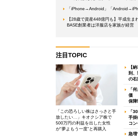
「iPhone→Android」「Andro
【28歳で資産448億円も】平成生
BASE創業者は洋服店を家族が経営
注目TOPIC
【納
到、
の右
「何
価 
保障
「この恐ろしい株はさっさと手
「3
放したい…」キオクシア株で
手掛
500万円の利益を出した女性
コン
が“夢よもう一度”と再購入
急増