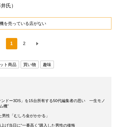
藤井氏）
機を売っている店がない
1
2
ット商品
買い物
趣味
ンテンドー3DS」を15台所有する50代編集者の思い 一生モノ
ム機”
た男性「むしろ金がかかる」
幅値上げ当日に“一番高く”購入した男性の後悔