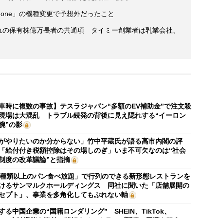
id→iPhone」の機種変更で予想外だったこと
まれの保有株億万長者の共通項 タイミー創業者は乳業会社、
車時に複数の事故】テスラジャパン“多額のEV補助金”で注文殺
現場は大混乱 トラブル続発の背後に見え隠れする“イーロン
腕”の影
がやりたいのか分からない」竹中平蔵氏が語る高市内閣の評
「給付付き税額控除はその場しのぎ」いま不可欠なのは“社会
制度の改革議論”と指摘
0種類以上のパン食べ放題」で行列のできる新形態レストランを
けるサンマルクホールディングス 同社に聞いた「店舗展開の
セプト」、事業を多角化してもぶれない軸
する中国企業の“国籍ロンダリング” SHEIN、TikTok、