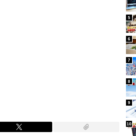
Loaded
:
100.00%
/
5
6
7
8
9
10