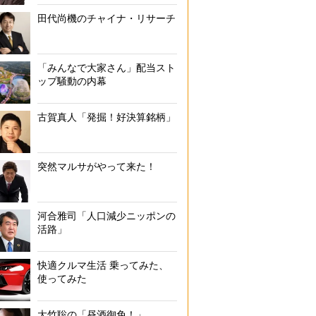
田代尚機のチャイナ・リサーチ
「みんなで大家さん」配当スト
ップ騒動の内幕
古賀真人「発掘！好決算銘柄」
突然マルサがやって来た！
河合雅司「人口減少ニッポンの
活路」
快適クルマ生活 乗ってみた、
使ってみた
大竹聡の「昼酒御免！」