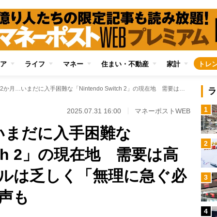
ア
ライフ
マネー
住まい・不動産
家計
トレ
発売から2か月…いまだに入手困難な「Nintendo Switch 2」の現在地 需要は高くても専用タイトルは乏しく「無理に急ぐ必要はない」という声も
ラ
1
2025.07.31 16:00
マネーポストWEB
いまだに入手困難な
2
witch 2」の現在地 需要は高
ルは乏しく「無理に急ぐ必
3
声も
4