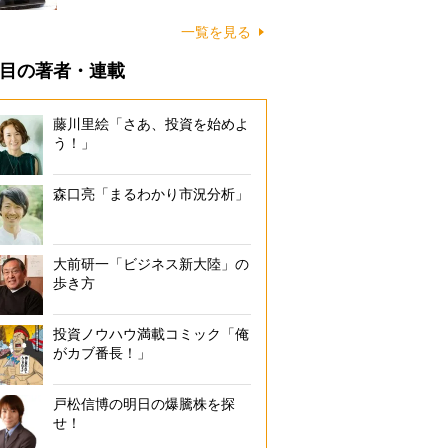
一覧を見る
目の著者・連載
藤川里絵「さあ、投資を始めよ
う！」
森口亮「まるわかり市況分析」
大前研一「ビジネス新大陸」の
歩き方
投資ノウハウ満載コミック「俺
がカブ番長！」
戸松信博の明日の爆騰株を探
せ！