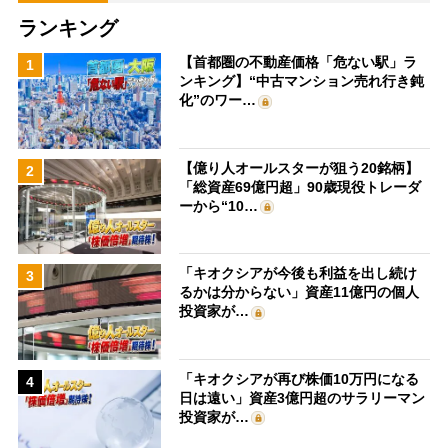
ランキング
【首都圏の不動産価格「危ない駅」ラ
1
ンキング】“中古マンション売れ行き鈍
化”のワー…
【億り人オールスターが狙う20銘柄】
2
「総資産69億円超」90歳現役トレーダ
ーから“10…
「キオクシアが今後も利益を出し続け
3
るかは分からない」資産11億円の個人
投資家が…
「キオクシアが再び株価10万円になる
4
日は遠い」資産3億円超のサラリーマン
投資家が…