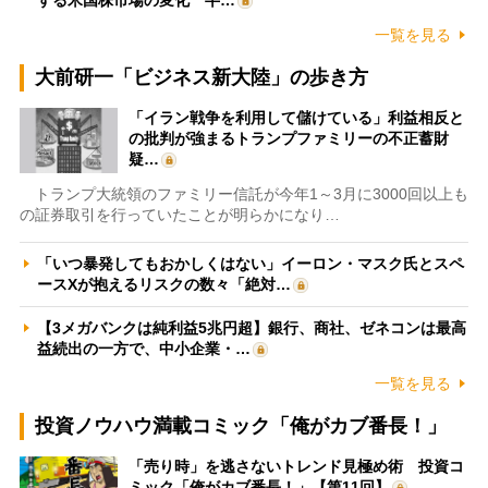
一覧を見る
大前研一「ビジネス新大陸」の歩き方
「イラン戦争を利用して儲けている」利益相反と
の批判が強まるトランプファミリーの不正蓄財
疑…
トランプ大統領のファミリー信託が今年1～3月に3000回以上も
の証券取引を行っていたことが明らかになり…
「いつ暴発してもおかしくはない」イーロン・マスク氏とスペ
ースXが抱えるリスクの数々「絶対…
【3メガバンクは純利益5兆円超】銀行、商社、ゼネコンは最高
益続出の一方で、中小企業・…
一覧を見る
投資ノウハウ満載コミック「俺がカブ番長！」
「売り時」を逃さないトレンド見極め術 投資コ
ミック「俺がカブ番長！」【第11回】