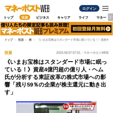
ログイン
トップ
投資
ビジネス
キャリア
ライフ
マネー
トップ
投資
株
《いまお宝株はスタンダード市場に眠っている！》資産4億
投資
2025.08.07 07:01
マネーポストWEB
《いまお宝株はスタンダード市場に眠っ
ている！》資産4億円超の億り人・ヘム
氏が分析する東証改革の株式市場への影
響「残り59％の企業が株主還元に動き出
す」