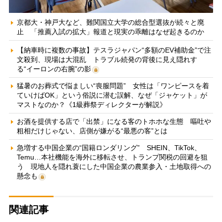
京都大・神戸大など、難関国立大学の総合型選抜が続々と廃
止 「推薦入試の拡大」報道と現実の乖離はなぜ起きるのか
【納車時に複数の事故】テスラジャパン“多額のEV補助金”で注
文殺到、現場は大混乱 トラブル続発の背後に見え隠れす
る“イーロンの右腕”の影
猛暑のお葬式で悩ましい“喪服問題” 女性は「ワンピースを着
ていけばOK」という俗説に潜む誤解、なぜ「ジャケット」が
マストなのか？《1級葬祭ディレクターが解説》
お酒を提供する店で「出禁」になる客のトホホな生態 嘔吐や
粗相だけじゃない、店側が嫌がる“最悪の客”とは
急増する中国企業の“国籍ロンダリング” SHEIN、TikTok、
Temu…本社機能を海外に移転させ、トランプ関税の回避を狙
う 現地人を隠れ蓑にした中国企業の農業参入・土地取得への
懸念も
関連記事