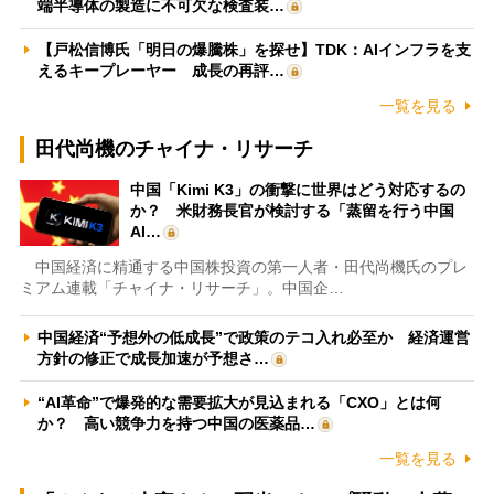
端半導体の製造に不可欠な検査装…
【戸松信博氏「明日の爆騰株」を探せ】TDK：AIインフラを支
えるキープレーヤー 成長の再評…
一覧を見る
田代尚機のチャイナ・リサーチ
中国「Kimi K3」の衝撃に世界はどう対応するの
か？ 米財務長官が検討する「蒸留を行う中国
AI…
中国経済に精通する中国株投資の第一人者・田代尚機氏のプレ
ミアム連載「チャイナ・リサーチ」。中国企…
中国経済“予想外の低成長”で政策のテコ入れ必至か 経済運営
方針の修正で成長加速が予想さ…
“AI革命”で爆発的な需要拡大が見込まれる「CXO」とは何
か？ 高い競争力を持つ中国の医薬品…
一覧を見る