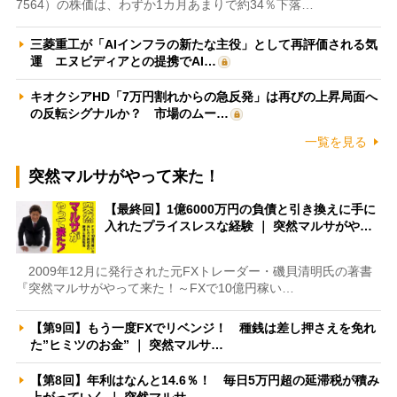
7564）の株価は、わずか1カ月あまりで約34％下落…
三菱重工が「AIインフラの新たな主役」として再評価される気
運 エヌビディアとの提携でAI…
キオクシアHD「7万円割れからの急反発」は再びの上昇局面へ
の反転シグナルか？ 市場のムー…
一覧を見る
突然マルサがやって来た！
【最終回】1億6000万円の負債と引き換えに手に
入れたプライスレスな経験 ｜ 突然マルサがや…
2009年12月に発行された元FXトレーダー・磯貝清明氏の著書
『突然マルサがやって来た！～FXで10億円稼い…
【第9回】もう一度FXでリベンジ！ 種銭は差し押さえを免れ
た”ヒミツのお金” ｜ 突然マルサ…
【第8回】年利はなんと14.6％！ 毎日5万円超の延滞税が積み
上がっていく ｜ 突然マルサ…