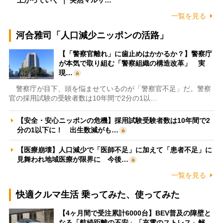
一覧を見る
河合雅司「人口減少ニッポンの活路」
【「警察官離れ」に歯止めはかかるか？】警察庁
が本気で取り組む「警察組織の構造改革」 実
現…
警察庁が目下、頭を悩ませているのが「警察官不足」だ。警察
官の採用試験の受験者数は10年間で2分の1以…
【安全・安心ニッポンの危機】採用試験受験者数は10年間で2
分の1以下に！ 出生数減がも…
【医療崩壊】人口減少で「医師不足」に加えて「患者不足」に
見舞われ地域医療が限界に 今後…
一覧を見る
快適クルマ生活 乗ってみた、使ってみた
【4ヶ月間で受注累計6000台】BEV普及の障壁と
なる「航続距離の不安」「充電のストレス」解