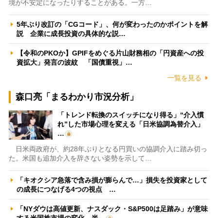
境が不安定になったりすることがある。一方…
5年ぶり改訂の「CGコード」、何が変わったのかポイントを解
説 企業に成長投資の具体的な説…
【令和のPKOか】GPIFをめぐる片山財務相の「円資産への投
資拡大」発言の波紋 「国債重視」…
一覧を見る
森口亮「まるわかり市況分析」
「トレンド転換のスイッチになり得る」“介入慣
れ”した市場心理を変える「日米協調為替介入」
…
日米両政府が、約28年ぶりとなる円買いの協調介入に踏み切っ
た。米国も追加介入を辞さない姿勢を示して…
「キオクシア急落で含み損が膨らんで…」損失を投資家として
の成長につなげる4つの視点 …
「NYダウは高値更新、ナスダック・S&P500は足踏み」が意味
する米国株市場の変化 半…