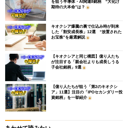
を狙う半導体・AI関連8銘柄 “大化け
期待の大本命”は？
キオクシア爆騰の裏で仕込み時が到来
した「割安成長株」12選 “放置された
お宝株”を厳選解説
【キオクシアと同じ構図】億り人たち
が注目する「親会社よりも成長しうる
子会社銘柄」9選
【億り人たちが狙う「第2のキオクシ
ア」11選】注目の「IPOセカンダリー投
資銘柄」を一挙紹介
あわせて読みたい