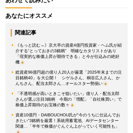
あなたにオススメ
関連記事
《もっと読む→》京大卒の資産4億円投資家・ヘム氏が紹
介する“とっておきの3銘柄” 明確なカタリストがあり
「現実的な株価上昇が期待できる」と今が仕込みの絶好
機
総資産96億円超の億り人20人が厳選「2025年末までの注
目銘柄40」を大公開！ シゲルさん、桐谷広人さん、か
んちさん、配当太郎さん…オールスター勢揃い
「不透明感が高いときこそ狙いたい」億り人・配当太郎
さんが選ぶ注目3銘柄 今期の「増配」「自社株買い」で
株価上昇期待のお宝株の数々
資産10億円・DAIBOUCHOU氏が“今のうちに仕込んでお
きたい”3銘柄を厳選！系統用蓄電池、AIデータセンター
関連…「半年で株価がぐんぐん上がっていく可能性も」