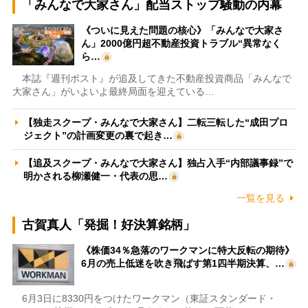
「みんなで大家さん」配当ストップ騒動の内幕
《ついに見えた問題の核心》「みんなで大家さ
ん」2000億円超不動産投資トラブル“異常なく
ら…
本誌『週刊ポスト』が追及してきた不動産投資商品「みんなで
大家さん」がいよいよ最終局面を迎えている…
【独走スクープ・みんなで大家さん】二転三転した“成田プロ
ジェクト”の計画変更の裏で起き…
【追及スクープ・みんなで大家さん】独占入手“内部議事録”で
明かされる柳瀬健一・代表の思…
一覧を見る
古賀真人「発掘！好決算銘柄」
《株価34％急落のワークマンに特大反転の期待》
6月の売上低迷を吹き飛ばす第1四半期決算、…
6月3日に8330円をつけたワークマン（東証スタンダード・