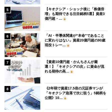
【キオクシア・ショック後に「株価倍
5
増」も期待できる注目銘柄5選】資産3
億円超・…
「AI・半導体関連が“本命”であること
6
に変わりはない」資産20億円超の90歳
現役トレー…
【資産10億円超・かんちさんが厳
7
選！】「キオクシアの次」に資金が流
れる期待の高…
《2年弱で資産17.5倍の元証券マンが
8
「キオクシア急落で次に狙う」5銘柄を
公開》10…