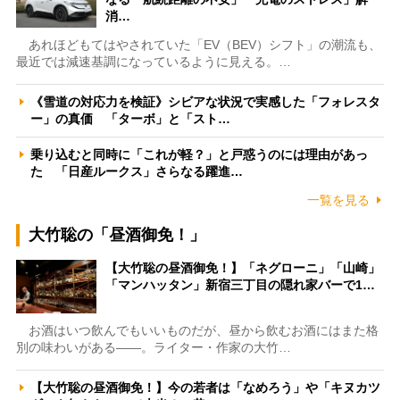
消…
あれほどもてはやされていた「EV（BEV）シフト」の潮流も、
最近では減速基調になっているように見える。…
《雪道の対応力を検証》シビアな状況で実感した「フォレスタ
ー」の真価 「ターボ」と「スト…
乗り込むと同時に「これが軽？」と戸惑うのには理由があっ
た 「日産ルークス」さらなる躍進…
一覧を見る
大竹聡の「昼酒御免！」
【大竹聡の昼酒御免！】「ネグローニ」「山崎」
「マンハッタン」新宿三丁目の隠れ家バーで1…
お酒はいつ飲んでもいいものだが、昼から飲むお酒にはまた格
別の味わいがある――。ライター・作家の大竹…
【大竹聡の昼酒御免！】今の若者は「なめろう」や「キヌカツ