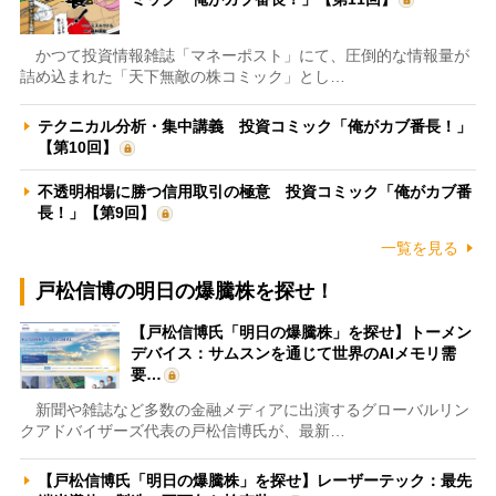
かつて投資情報雑誌「マネーポスト」にて、圧倒的な情報量が
詰め込まれた「天下無敵の株コミック」とし…
テクニカル分析・集中講義 投資コミック「俺がカブ番長！」
【第10回】
不透明相場に勝つ信用取引の極意 投資コミック「俺がカブ番
長！」【第9回】
一覧を見る
戸松信博の明日の爆騰株を探せ！
【戸松信博氏「明日の爆騰株」を探せ】トーメン
デバイス：サムスンを通じて世界のAIメモリ需
要…
新聞や雑誌など多数の金融メディアに出演するグローバルリン
クアドバイザーズ代表の戸松信博氏が、最新…
【戸松信博氏「明日の爆騰株」を探せ】レーザーテック：最先