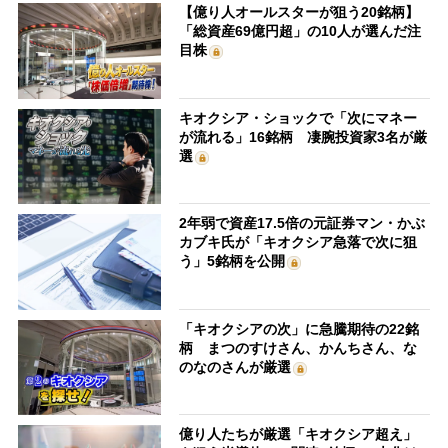
【億り人オールスターが狙う20銘柄】
「総資産69億円超」の10人が選んだ注
目株
キオクシア・ショックで「次にマネー
が流れる」16銘柄 凄腕投資家3名が厳
選
2年弱で資産17.5倍の元証券マン・かぶ
カブキ氏が「キオクシア急落で次に狙
う」5銘柄を公開
「キオクシアの次」に急騰期待の22銘
柄 まつのすけさん、かんちさん、な
のなのさんが厳選
億り人たちが厳選「キオクシア超え」