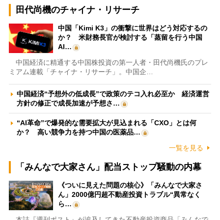
田代尚機のチャイナ・リサーチ
中国「Kimi K3」の衝撃に世界はどう対応するの
か？ 米財務長官が検討する「蒸留を行う中国
AI…
中国経済に精通する中国株投資の第一人者・田代尚機氏のプレ
ミアム連載「チャイナ・リサーチ」。中国企…
中国経済“予想外の低成長”で政策のテコ入れ必至か 経済運営
方針の修正で成長加速が予想さ…
“AI革命”で爆発的な需要拡大が見込まれる「CXO」とは何
か？ 高い競争力を持つ中国の医薬品…
一覧を見る
「みんなで大家さん」配当ストップ騒動の内幕
《ついに見えた問題の核心》「みんなで大家さ
ん」2000億円超不動産投資トラブル“異常なく
ら…
本誌『週刊ポスト』が追及してきた不動産投資商品「みんなで