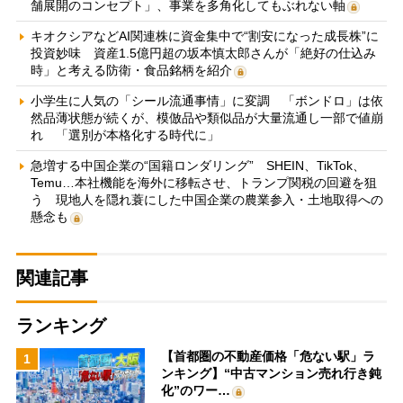
舗展開のコンセプト」、事業を多角化してもぶれない軸
キオクシアなどAI関連株に資金集中で“割安になった成長株”に
投資妙味 資産1.5億円超の坂本慎太郎さんが「絶好の仕込み
時」と考える防衛・食品銘柄を紹介
小学生に人気の「シール流通事情」に変調 「ボンドロ」は依
然品薄状態が続くが、模倣品や類似品が大量流通し一部で値崩
れ 「選別が本格化する時代に」
急増する中国企業の“国籍ロンダリング” SHEIN、TikTok、
Temu…本社機能を海外に移転させ、トランプ関税の回避を狙
う 現地人を隠れ蓑にした中国企業の農業参入・土地取得への
懸念も
関連記事
ランキング
【首都圏の不動産価格「危ない駅」ラ
1
ンキング】“中古マンション売れ行き鈍
化”のワー…