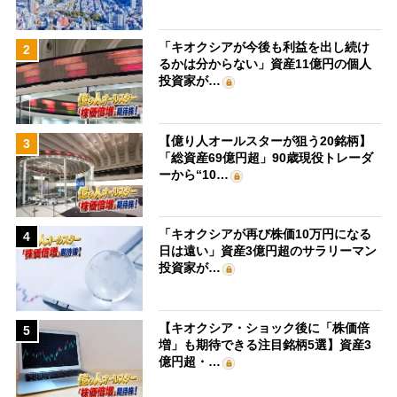
「キオクシアが今後も利益を出し続け
2
るかは分からない」資産11億円の個人
投資家が…
【億り人オールスターが狙う20銘柄】
3
「総資産69億円超」90歳現役トレーダ
ーから“10…
「キオクシアが再び株価10万円になる
4
日は遠い」資産3億円超のサラリーマン
投資家が…
【キオクシア・ショック後に「株価倍
5
増」も期待できる注目銘柄5選】資産3
億円超・…