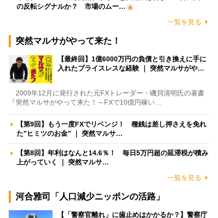
の反転シグナルか？ 市場のムー…
一覧を見る
突然マルサがやって来た！
【最終回】1億6000万円の負債と引き換えに手に
入れたプライスレスな経験 ｜ 突然マルサがや…
2009年12月に発行された元FXトレーダー・磯貝清明氏の著書
『突然マルサがやって来た！～FXで10億円稼い…
【第9回】もう一度FXでリベンジ！ 種銭は差し押さえを免れ
た”ヒミツのお金” ｜ 突然マルサ…
【第8回】年利はなんと14.6％！ 毎日5万円超の延滞税が積み
上がっていく ｜ 突然マルサ…
一覧を見る
河合雅司「人口減少ニッポンの活路」
【「警察官離れ」に歯止めはかかるか？】警察庁