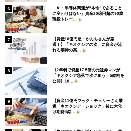
「AI・半導体関連が“本命”であること
6
に変わりはない」資産20億円超の90歳
現役トレー…
【資産10億円超・かんちさんが厳
7
選！】「キオクシアの次」に資金が流
れる期待の高…
《2年弱で資産17.5倍の元証券マンが
8
「キオクシア急落で次に狙う」5銘柄を
公開》10…
【資産11億円マック・チェリーさん厳
9
選「キオクシア・ショック」後に大化
け期待4銘…