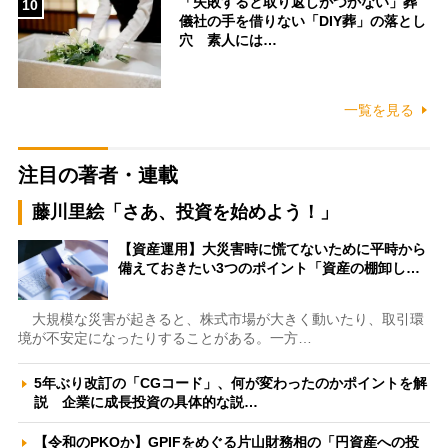
「失敗すると取り返しがつかない」葬
10
儀社の手を借りない「DIY葬」の落とし
穴 素人には…
一覧を見る
注目の著者・連載
藤川里絵「さあ、投資を始めよう！」
【資産運用】大災害時に慌てないために平時から
備えておきたい3つのポイント「資産の棚卸し…
大規模な災害が起きると、株式市場が大きく動いたり、取引環
境が不安定になったりすることがある。一方…
5年ぶり改訂の「CGコード」、何が変わったのかポイントを解
説 企業に成長投資の具体的な説…
【令和のPKOか】GPIFをめぐる片山財務相の「円資産への投