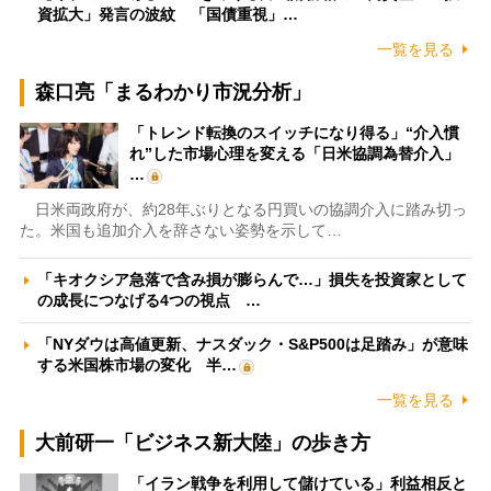
資拡大」発言の波紋 「国債重視」…
一覧を見る
森口亮「まるわかり市況分析」
「トレンド転換のスイッチになり得る」“介入慣
れ”した市場心理を変える「日米協調為替介入」
…
日米両政府が、約28年ぶりとなる円買いの協調介入に踏み切っ
た。米国も追加介入を辞さない姿勢を示して…
「キオクシア急落で含み損が膨らんで…」損失を投資家として
の成長につなげる4つの視点 …
「NYダウは高値更新、ナスダック・S&P500は足踏み」が意味
する米国株市場の変化 半…
一覧を見る
大前研一「ビジネス新大陸」の歩き方
「イラン戦争を利用して儲けている」利益相反と