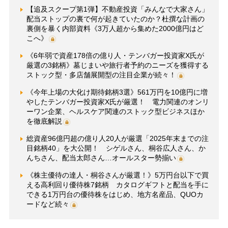
【追及スクープ第1弾】不動産投資「みんなで大家さん」
配当ストップの裏で何が起きていたのか？杜撰な計画の
裏側を暴く内部資料《3万人超から集めた2000億円はど
こへ》
《6年弱で資産178倍の億り人・テンバガー投資家X氏が
厳選の3銘柄》墓じまいや旅行者予約のニーズを獲得する
ストック型・多店舗展開型の注目企業が続々！
《今年上場の大化け期待銘柄3選》561万円を10億円に増
やしたテンバガー投資家X氏が厳選！ 電力関連のオンリ
ーワン企業、ヘルスケア関連のストック型ビジネスほか
を徹底解説
総資産96億円超の億り人20人が厳選「2025年末までの注
目銘柄40」を大公開！ シゲルさん、桐谷広人さん、か
んちさん、配当太郎さん…オールスター勢揃い
《株主優待の達人・桐谷さんが厳選！》5万円台以下で買
える高利回り優待株7銘柄 カタログギフトと配当を手に
できる1万円台の優待株をはじめ、地方名産品、QUOカ
ードなど続々