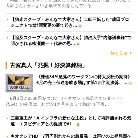
大家さん」がいよいよ最終局面を迎えている…
【独走スクープ・みんなで大家さん】二転三転した“成田プロ
ジェクト”の計画変更の裏で起き…
【追及スクープ・みんなで大家さん】独占入手“内部議事録”で
明かされる柳瀬健一・代表の思…
一覧を見る
古賀真人「発掘！好決算銘柄」
《株価34％急落のワークマンに特大反転の期待》
6月の売上低迷を吹き飛ばす第1四半期決算、…
6月3日に8330円をつけたワークマン（東証スタンダード・
7564）の株価は、わずか1カ月あまりで約34％下落…
三菱重工が「AIインフラの新たな主役」として再評価される気
運 エヌビディアとの提携でAI…
キオクシアHD「7万円割れからの急反発」は再びの上昇局面へ