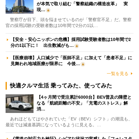
が本気で取り組む「警察組織の構造改革」 実
現…
警察庁が目下、頭を悩ませているのが「警察官不足」だ。警察
官の採用試験の受験者数は10年間で2分の1以…
【安全・安心ニッポンの危機】採用試験受験者数は10年間で2
分の1以下に！ 出生数減がも…
【医療崩壊】人口減少で「医師不足」に加えて「患者不足」に
見舞われ地域医療が限界に 今後…
一覧を見る
快適クルマ生活 乗ってみた、使ってみた
【4ヶ月間で受注累計6000台】BEV普及の障壁と
なる「航続距離の不安」「充電のストレス」解
消…
あれほどもてはやされていた「EV（BEV）シフト」の潮流も、
最近では減速基調になっているように見える。…
《雪道の対応力を検証》シビアな状況で実感した「フォレスタ