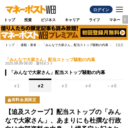
ログイン
トップ
投資
ビジネス
キャリア
ライフ
マネー
トップ
連載・著者
「みんなで大家さん」配当ストップ騒動の内幕
【追及ス
「みんなで大家さん」配当ストップ騒動の内幕
2025.09.09 06:00
週刊ポスト
「みんなで大家さん」配当ストップ騒動の内幕
1
2
3
4
6
＃
＃
＃
＃
～
＃
有料会員限定
【追及スクープ】配当ストップの「みん
なで大家さん」、あまりにも杜撰な行政