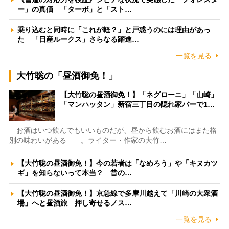
ー」の真価 「ターボ」と「スト…
乗り込むと同時に「これが軽？」と戸惑うのには理由があっ
た 「日産ルークス」さらなる躍進…
一覧を見る
大竹聡の「昼酒御免！」
【大竹聡の昼酒御免！】「ネグローニ」「山崎」
「マンハッタン」新宿三丁目の隠れ家バーで1…
お酒はいつ飲んでもいいものだが、昼から飲むお酒にはまた格
別の味わいがある――。ライター・作家の大竹…
【大竹聡の昼酒御免！】今の若者は「なめろう」や「キヌカツ
ギ」を知らないって本当？ 昔の…
【大竹聡の昼酒御免！】京急線で多摩川越えて「川崎の大衆酒
場」へと昼酒旅 押し寄せるノス…
一覧を見る