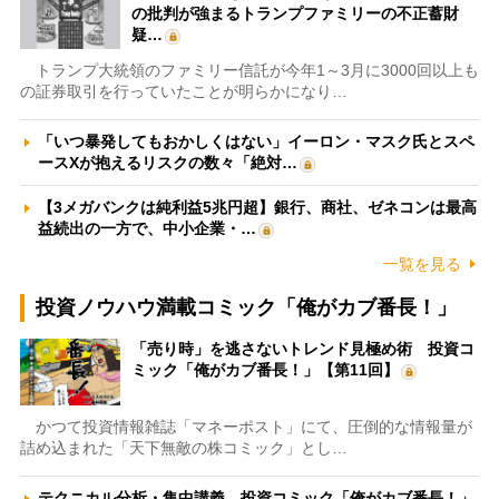
の批判が強まるトランプファミリーの不正蓄財
疑…
トランプ大統領のファミリー信託が今年1～3月に3000回以上も
の証券取引を行っていたことが明らかになり…
「いつ暴発してもおかしくはない」イーロン・マスク氏とスペ
ースXが抱えるリスクの数々「絶対…
【3メガバンクは純利益5兆円超】銀行、商社、ゼネコンは最高
益続出の一方で、中小企業・…
一覧を見る
投資ノウハウ満載コミック「俺がカブ番長！」
「売り時」を逃さないトレンド見極め術 投資コ
ミック「俺がカブ番長！」【第11回】
かつて投資情報雑誌「マネーポスト」にて、圧倒的な情報量が
詰め込まれた「天下無敵の株コミック」とし…
テクニカル分析・集中講義 投資コミック「俺がカブ番長！」