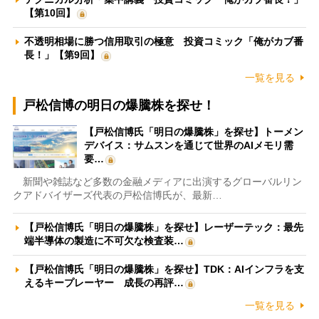
【第10回】
不透明相場に勝つ信用取引の極意 投資コミック「俺がカブ番
長！」【第9回】
一覧を見る
戸松信博の明日の爆騰株を探せ！
【戸松信博氏「明日の爆騰株」を探せ】トーメン
デバイス：サムスンを通じて世界のAIメモリ需
要…
新聞や雑誌など多数の金融メディアに出演するグローバルリン
クアドバイザーズ代表の戸松信博氏が、最新…
【戸松信博氏「明日の爆騰株」を探せ】レーザーテック：最先
端半導体の製造に不可欠な検査装…
【戸松信博氏「明日の爆騰株」を探せ】TDK：AIインフラを支
えるキープレーヤー 成長の再評…
一覧を見る