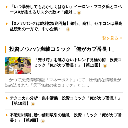
「いつ暴発してもおかしくはない」イーロン・マスク氏とスペ
ースXが抱えるリスクの数々「絶対…
【3メガバンクは純利益5兆円超】銀行、商社、ゼネコンは最高
益続出の一方で、中小企業・…
一覧を見る
投資ノウハウ満載コミック「俺がカブ番長！」
「売り時」を逃さないトレンド見極め術 投資コ
ミック「俺がカブ番長！」【第11回】
かつて投資情報雑誌「マネーポスト」にて、圧倒的な情報量が
詰め込まれた「天下無敵の株コミック」とし…
テクニカル分析・集中講義 投資コミック「俺がカブ番長！」
【第10回】
不透明相場に勝つ信用取引の極意 投資コミック「俺がカブ番
長！」【第9回】