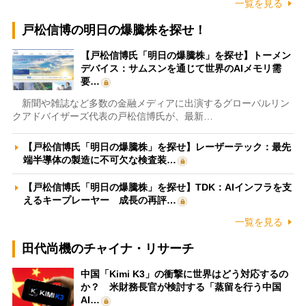
一覧を見る
戸松信博の明日の爆騰株を探せ！
【戸松信博氏「明日の爆騰株」を探せ】トーメン
デバイス：サムスンを通じて世界のAIメモリ需
要…
新聞や雑誌など多数の金融メディアに出演するグローバルリン
クアドバイザーズ代表の戸松信博氏が、最新…
【戸松信博氏「明日の爆騰株」を探せ】レーザーテック：最先
端半導体の製造に不可欠な検査装…
【戸松信博氏「明日の爆騰株」を探せ】TDK：AIインフラを支
えるキープレーヤー 成長の再評…
一覧を見る
田代尚機のチャイナ・リサーチ
中国「Kimi K3」の衝撃に世界はどう対応するの
か？ 米財務長官が検討する「蒸留を行う中国
AI…