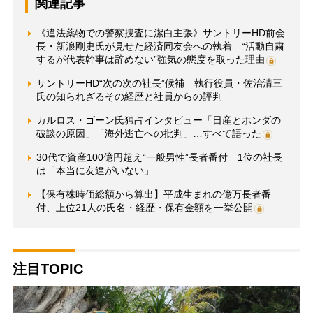
関連記事
《違法薬物での警察捜査に潔白主張》サントリーHD前会
長・新浪剛史氏が見せた経済同友会への執着 “活動自粛
するが代表幹事は辞めない”強気の態度を取った理由
サントリーHD“次の次の社長”候補 執行役員・佐治清三
氏の知られざるその経歴と社員からの評判
カルロス・ゴーン氏独占インタビュー「日産とホンダの
破談の原因」「海外逃亡への批判」…すべて語った
30代で資産100億円超え“一般男性”長者番付 1位の社長
は「本当に友達がいない」
【保有株時価総額から算出】平成生まれの億万長者番
付、上位21人の氏名・経歴・保有金額を一挙公開
注目TOPIC