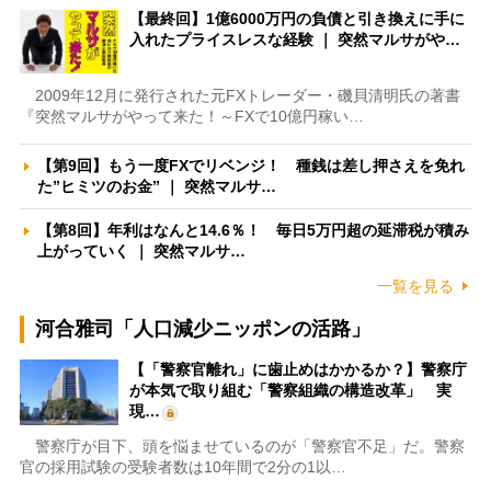
【最終回】1億6000万円の負債と引き換えに手に
入れたプライスレスな経験 ｜ 突然マルサがや…
2009年12月に発行された元FXトレーダー・磯貝清明氏の著書
『突然マルサがやって来た！～FXで10億円稼い…
【第9回】もう一度FXでリベンジ！ 種銭は差し押さえを免れ
た”ヒミツのお金” ｜ 突然マルサ…
【第8回】年利はなんと14.6％！ 毎日5万円超の延滞税が積み
上がっていく ｜ 突然マルサ…
一覧を見る
河合雅司「人口減少ニッポンの活路」
【「警察官離れ」に歯止めはかかるか？】警察庁
が本気で取り組む「警察組織の構造改革」 実
現…
警察庁が目下、頭を悩ませているのが「警察官不足」だ。警察
官の採用試験の受験者数は10年間で2分の1以…