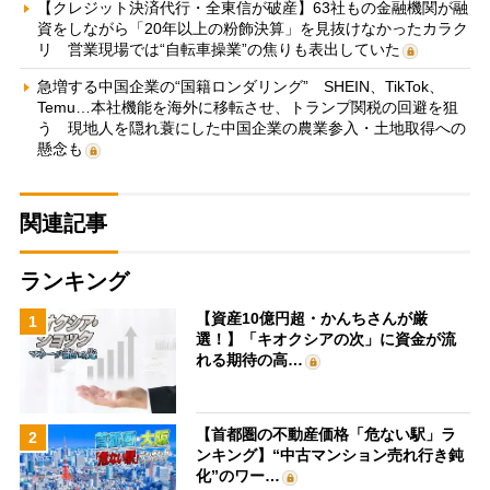
【クレジット決済代行・全東信が破産】63社もの金融機関が融
資をしながら「20年以上の粉飾決算」を見抜けなかったカラク
リ 営業現場では“自転車操業”の焦りも表出していた
急増する中国企業の“国籍ロンダリング” SHEIN、TikTok、
Temu…本社機能を海外に移転させ、トランプ関税の回避を狙
う 現地人を隠れ蓑にした中国企業の農業参入・土地取得への
懸念も
関連記事
ランキング
【資産10億円超・かんちさんが厳
1
選！】「キオクシアの次」に資金が流
れる期待の高…
【首都圏の不動産価格「危ない駅」ラ
2
ンキング】“中古マンション売れ行き鈍
化”のワー…