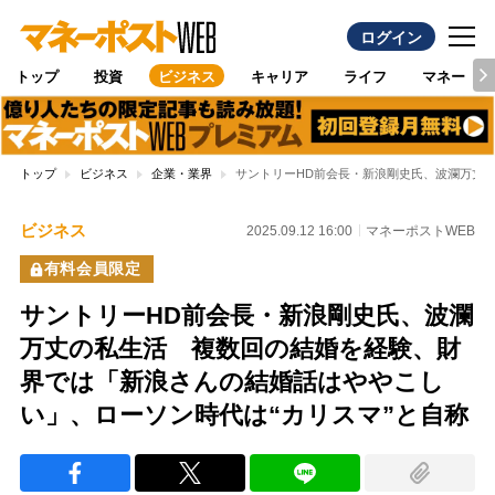
ログイン
トップ
投資
ビジネス
キャリア
ライフ
マネー
トップ
ビジネス
企業・業界
サントリーHD前会長・新浪剛史氏、波瀾万丈
ビジネス
2025.09.12 16:00
マネーポストWEB
有料会員限定
サントリーHD前会長・新浪剛史氏、波瀾
万丈の私生活 複数回の結婚を経験、財
界では「新浪さんの結婚話はややこし
い」、ローソン時代は“カリスマ”と自称