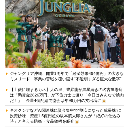
ジャングリア沖縄、開業1周年で「経済効果494億円」の大きな
ミスリード 事業の苦戦を覆い隠す“不透明すぎる巨大な数字”
【土俵に埋まるカネ】大の里、豊昇龍が黒星続きの名古屋場所
は「懸賞金2826万円」が下位力士に渡り「今日はみんなで焼肉
だ！」 金星4個配給で協会は年96万円の支出増に
キオクシアなどAI関連株に資金集中で“割安になった成長株”に
投資妙味 資産1.5億円超の坂本慎太郎さんが「絶好の仕込み
時」と考える防衛・食品銘柄を紹介