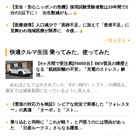
【安全・安心ニッポンの危機】採用試験受験者数は10年間で2
分の1以下に！ 出生数減がも…
【医療崩壊】人口減少で「医師不足」に加えて「患者不足」に
見舞われ地域医療が限界に 今後…
一覧を見る
快適クルマ生活 乗ってみた、使ってみた
【4ヶ月間で受注累計6000台】BEV普及の障壁と
なる「航続距離の不安」「充電のストレス」解
消…
あれほどもてはやされていた「EV（BEV）シフト」の潮流も、
最近では減速基調になっているように見える。…
《雪道の対応力を検証》シビアな状況で実感した「フォレスタ
ー」の真価 「ターボ」と「スト…
乗り込むと同時に「これが軽？」と戸惑うのには理由があっ
た 「日産ルークス」さらなる躍進…