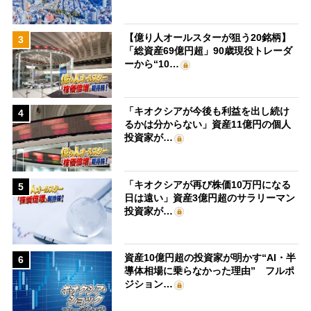
【億り人オールスターが狙う20銘柄】
3
「総資産69億円超」90歳現役トレーダ
ーから“10…
「キオクシアが今後も利益を出し続け
4
るかは分からない」資産11億円の個人
投資家が…
「キオクシアが再び株価10万円になる
5
日は遠い」資産3億円超のサラリーマン
投資家が…
資産10億円超の投資家が明かす“AI・半
6
導体相場に乗らなかった理由” フルポ
ジション…