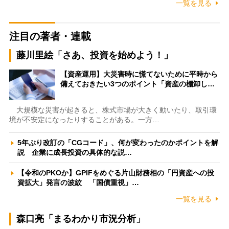
一覧を見る
注目の著者・連載
藤川里絵「さあ、投資を始めよう！」
【資産運用】大災害時に慌てないために平時から
備えておきたい3つのポイント「資産の棚卸し…
大規模な災害が起きると、株式市場が大きく動いたり、取引環
境が不安定になったりすることがある。一方…
5年ぶり改訂の「CGコード」、何が変わったのかポイントを解
説 企業に成長投資の具体的な説…
【令和のPKOか】GPIFをめぐる片山財務相の「円資産への投
資拡大」発言の波紋 「国債重視」…
一覧を見る
森口亮「まるわかり市況分析」