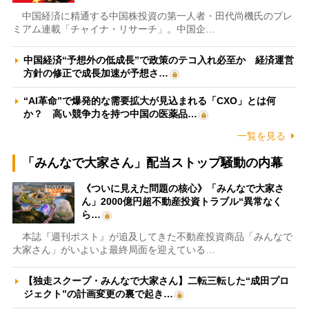
中国経済に精通する中国株投資の第一人者・田代尚機氏のプレ
ミアム連載「チャイナ・リサーチ」。中国企…
中国経済“予想外の低成長”で政策のテコ入れ必至か 経済運営
方針の修正で成長加速が予想さ…
“AI革命”で爆発的な需要拡大が見込まれる「CXO」とは何
か？ 高い競争力を持つ中国の医薬品…
一覧を見る
「みんなで大家さん」配当ストップ騒動の内幕
《ついに見えた問題の核心》「みんなで大家さ
ん」2000億円超不動産投資トラブル“異常なく
ら…
本誌『週刊ポスト』が追及してきた不動産投資商品「みんなで
大家さん」がいよいよ最終局面を迎えている…
【独走スクープ・みんなで大家さん】二転三転した“成田プロ
ジェクト”の計画変更の裏で起き…