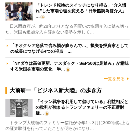
「トレンド転換のスイッチになり得る」“介入慣
れ”した市場心理を変える「日米協調為替介入」
…
日米両政府が、約28年ぶりとなる円買いの協調介入に踏み切っ
た。米国も追加介入を辞さない姿勢を示して…
「キオクシア急落で含み損が膨らんで…」損失を投資家として
の成長につなげる4つの視点 …
「NYダウは高値更新、ナスダック・S&P500は足踏み」が意味
する米国株市場の変化 半…
一覧を見る
大前研一「ビジネス新大陸」の歩き方
「イラン戦争を利用して儲けている」利益相反と
の批判が強まるトランプファミリーの不正蓄財
疑…
トランプ大統領のファミリー信託が今年1～3月に3000回以上も
の証券取引を行っていたことが明らかになり…