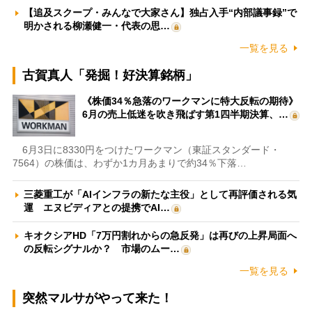
【追及スクープ・みんなで大家さん】独占入手“内部議事録”で
明かされる柳瀬健一・代表の思…
一覧を見る
古賀真人「発掘！好決算銘柄」
《株価34％急落のワークマンに特大反転の期待》
6月の売上低迷を吹き飛ばす第1四半期決算、…
6月3日に8330円をつけたワークマン（東証スタンダード・
7564）の株価は、わずか1カ月あまりで約34％下落…
三菱重工が「AIインフラの新たな主役」として再評価される気
運 エヌビディアとの提携でAI…
キオクシアHD「7万円割れからの急反発」は再びの上昇局面へ
の反転シグナルか？ 市場のムー…
一覧を見る
突然マルサがやって来た！