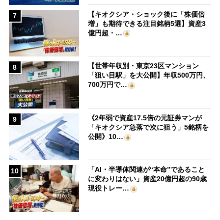
【キオクシア・ショック後に「株価倍
7
増」も期待できる注目銘柄5選】資産3
億円超・…
【世帯年収別・東京23区マンション
8
「狙い目駅」を大公開】年収500万円、
700万円で…
《2年弱で資産17.5倍の元証券マンが
9
「キオクシア急落で次に狙う」5銘柄を
公開》10…
「AI・半導体関連が“本命”であること
10
に変わりはない」資産20億円超の90歳
現役トレー…