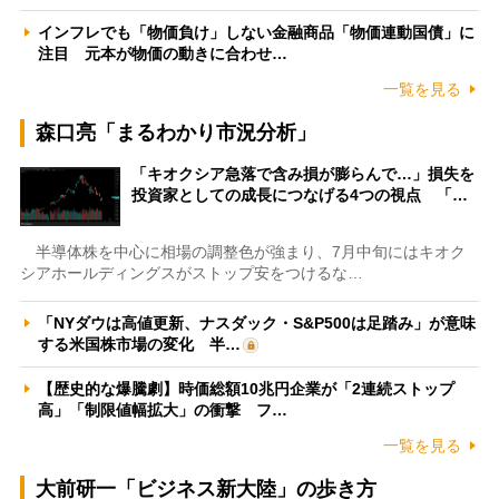
インフレでも「物価負け」しない金融商品「物価連動国債」に
注目 元本が物価の動きに合わせ…
一覧を見る
森口亮「まるわかり市況分析」
「キオクシア急落で含み損が膨らんで…」損失を
投資家としての成長につなげる4つの視点 「…
半導体株を中心に相場の調整色が強まり、7月中旬にはキオク
シアホールディングスがストップ安をつけるな…
「NYダウは高値更新、ナスダック・S&P500は足踏み」が意味
する米国株市場の変化 半…
【歴史的な爆騰劇】時価総額10兆円企業が「2連続ストップ
高」「制限値幅拡大」の衝撃 フ…
一覧を見る
大前研一「ビジネス新大陸」の歩き方