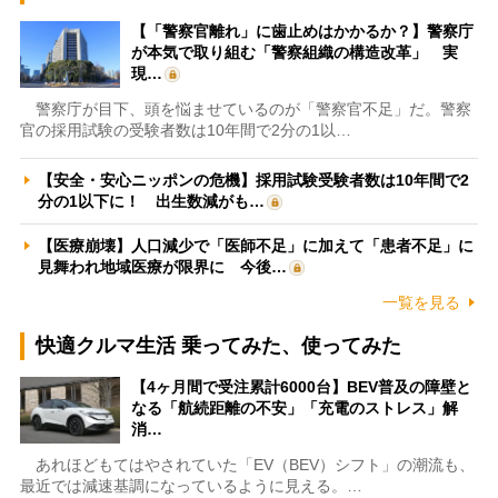
【「警察官離れ」に歯止めはかかるか？】警察庁
が本気で取り組む「警察組織の構造改革」 実
現…
警察庁が目下、頭を悩ませているのが「警察官不足」だ。警察
官の採用試験の受験者数は10年間で2分の1以…
【安全・安心ニッポンの危機】採用試験受験者数は10年間で2
分の1以下に！ 出生数減がも…
【医療崩壊】人口減少で「医師不足」に加えて「患者不足」に
見舞われ地域医療が限界に 今後…
一覧を見る
快適クルマ生活 乗ってみた、使ってみた
【4ヶ月間で受注累計6000台】BEV普及の障壁と
なる「航続距離の不安」「充電のストレス」解
消…
あれほどもてはやされていた「EV（BEV）シフト」の潮流も、
最近では減速基調になっているように見える。…