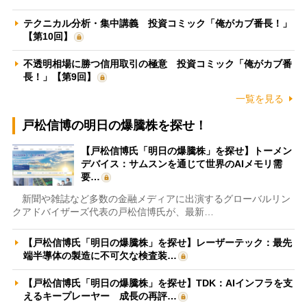
テクニカル分析・集中講義 投資コミック「俺がカブ番長！」
【第10回】
不透明相場に勝つ信用取引の極意 投資コミック「俺がカブ番
長！」【第9回】
一覧を見る
戸松信博の明日の爆騰株を探せ！
【戸松信博氏「明日の爆騰株」を探せ】トーメン
デバイス：サムスンを通じて世界のAIメモリ需
要…
新聞や雑誌など多数の金融メディアに出演するグローバルリン
クアドバイザーズ代表の戸松信博氏が、最新…
【戸松信博氏「明日の爆騰株」を探せ】レーザーテック：最先
端半導体の製造に不可欠な検査装…
【戸松信博氏「明日の爆騰株」を探せ】TDK：AIインフラを支
えるキープレーヤー 成長の再評…