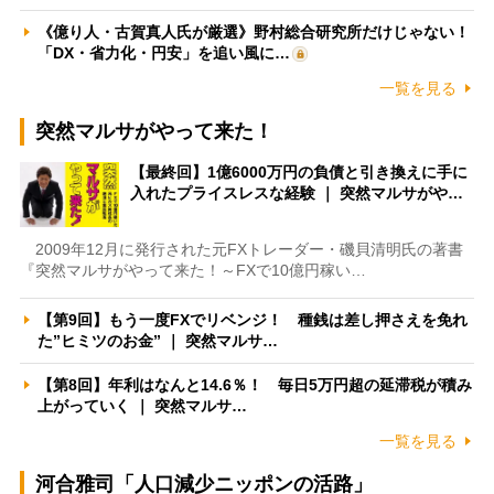
《億り人・古賀真人氏が厳選》野村総合研究所だけじゃない！
「DX・省力化・円安」を追い風に…
一覧を見る
突然マルサがやって来た！
【最終回】1億6000万円の負債と引き換えに手に
入れたプライスレスな経験 ｜ 突然マルサがや…
2009年12月に発行された元FXトレーダー・磯貝清明氏の著書
『突然マルサがやって来た！～FXで10億円稼い…
【第9回】もう一度FXでリベンジ！ 種銭は差し押さえを免れ
た”ヒミツのお金” ｜ 突然マルサ…
【第8回】年利はなんと14.6％！ 毎日5万円超の延滞税が積み
上がっていく ｜ 突然マルサ…
一覧を見る
河合雅司「人口減少ニッポンの活路」