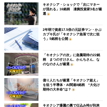
キオクシア・ショックで「次にマネー
が流れる」16銘柄 凄腕投資家3名が厳
選
2年弱で資産17.5倍の元証券マン・かぶ
カブキ氏が「キオクシア急落で次に狙
う」5銘柄を公開
「キオクシアの次」に急騰期待の22銘
柄 まつのすけさん、かんちさん、な
のなのさんが厳選
億り人たちが厳選「キオクシア超え」
を狙う半導体・AI関連8銘柄 “大化け
期待の大本命”は？
キオクシア爆騰の裏で仕込み時が到来