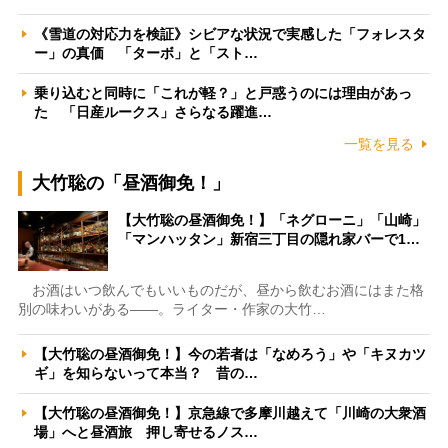
《雪道の対応力を検証》シビアな状況で実感した「フォレスタ
ー」の真価 「ターボ」と「スト…
乗り込むと同時に「これが軽？」と戸惑うのには理由があっ
た 「日産ルークス」さらなる躍進…
一覧を見る
大竹聡の「昼酒御免！」
【大竹聡の昼酒御免！】「ネグローニ」「山崎」
「マンハッタン」新宿三丁目の隠れ家バーで1…
お酒はいつ飲んでもいいものだが、昼から飲むお酒にはまた格
別の味わいがある――。ライター・作家の大竹…
【大竹聡の昼酒御免！】今の若者は「なめろう」や「キヌカツ
ギ」を知らないって本当？ 昔の…
【大竹聡の昼酒御免！】京急線で多摩川越えて「川崎の大衆酒
場」へと昼酒旅 押し寄せるノス…