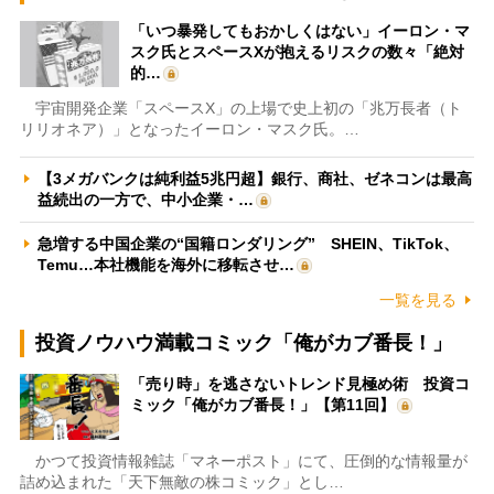
「いつ暴発してもおかしくはない」イーロン・マ
スク氏とスペースXが抱えるリスクの数々「絶対
的…
宇宙開発企業「スペースX」の上場で史上初の「兆万長者（ト
リリオネア）」となったイーロン・マスク氏。…
【3メガバンクは純利益5兆円超】銀行、商社、ゼネコンは最高
益続出の一方で、中小企業・…
急増する中国企業の“国籍ロンダリング” SHEIN、TikTok、
Temu…本社機能を海外に移転させ…
一覧を見る
投資ノウハウ満載コミック「俺がカブ番長！」
「売り時」を逃さないトレンド見極め術 投資コ
ミック「俺がカブ番長！」【第11回】
かつて投資情報雑誌「マネーポスト」にて、圧倒的な情報量が
詰め込まれた「天下無敵の株コミック」とし…