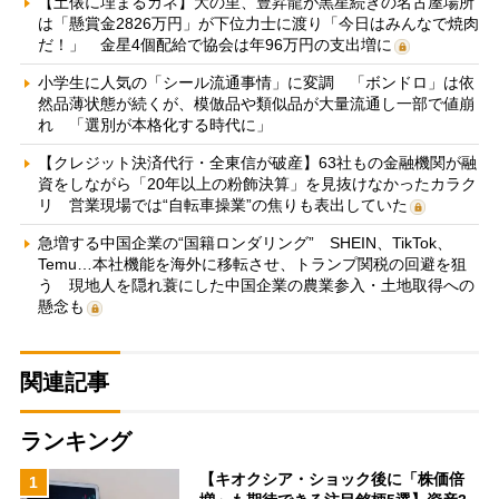
【土俵に埋まるカネ】大の里、豊昇龍が黒星続きの名古屋場所
は「懸賞金2826万円」が下位力士に渡り「今日はみんなで焼肉
だ！」 金星4個配給で協会は年96万円の支出増に
小学生に人気の「シール流通事情」に変調 「ボンドロ」は依
然品薄状態が続くが、模倣品や類似品が大量流通し一部で値崩
れ 「選別が本格化する時代に」
【クレジット決済代行・全東信が破産】63社もの金融機関が融
資をしながら「20年以上の粉飾決算」を見抜けなかったカラク
リ 営業現場では“自転車操業”の焦りも表出していた
急増する中国企業の“国籍ロンダリング” SHEIN、TikTok、
Temu…本社機能を海外に移転させ、トランプ関税の回避を狙
う 現地人を隠れ蓑にした中国企業の農業参入・土地取得への
懸念も
関連記事
ランキング
【キオクシア・ショック後に「株価倍
1