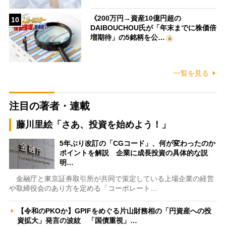
《200万円→資産10億円超の
10
DAIBOUCHOU氏が「年末までに株価倍
増期待」の5銘柄を公…
一覧を見る
注目の著者・連載
藤川里絵「さあ、投資を始めよう！」
5年ぶり改訂の「CGコード」、何が変わったのか
ポイントを解説 企業に成長投資の具体的な説
明…
金融庁と東京証券取引所が共同で策定している上場企業の経営
や取締役会のあり方を定める「コーポレート…
【令和のPKOか】GPIFをめぐる片山財務相の「円資産への投
資拡大」発言の波紋 「国債重視」…