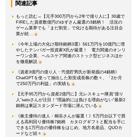
関連記事
もっと読む→【元手300万円から2年で億り人に】30歳で
FIREした資産数億円のゆずさん厳選の3銘柄！ 活況の
ゲーム業界でも「まだ割安」で化ける期待がある注目企
業が続…
《今年上場の大化け期待銘柄3選》561万円を10億円に増
やしたテンバガー投資家X氏が厳選！ 電力関連のオンリ
ーワン企業、ヘルスケア関連のストック型ビジネスほか
を徹底解説
《資産3億円の億り人・弐億貯男氏が新発掘の4銘柄》
ChatGPTを使って抽出した割安成長株の数々、「2か月
で250万円の利益」の実績も
【元手95万円から資産2億円に】元レスキュー隊員“億り
人”satoさんが注目！“理論的には負ける理由がない”最新2
銘柄は東証スタンダード市場に潜んでいる
《株主優待の達人・桐谷さんが厳選！》5万円台以下で買
える高利回り優待株7銘柄 カタログギフトと配当を手に
できる1万円台の優待株をはじめ、地方名産品、QUOカ
ードなど続々