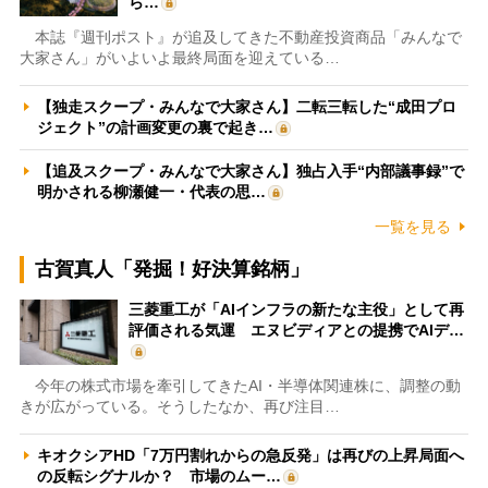
ら…
本誌『週刊ポスト』が追及してきた不動産投資商品「みんなで
大家さん」がいよいよ最終局面を迎えている…
【独走スクープ・みんなで大家さん】二転三転した“成田プロ
ジェクト”の計画変更の裏で起き…
【追及スクープ・みんなで大家さん】独占入手“内部議事録”で
明かされる柳瀬健一・代表の思…
一覧を見る
古賀真人「発掘！好決算銘柄」
三菱重工が「AIインフラの新たな主役」として再
評価される気運 エヌビディアとの提携でAIデ…
今年の株式市場を牽引してきたAI・半導体関連株に、調整の動
きが広がっている。そうしたなか、再び注目…
キオクシアHD「7万円割れからの急反発」は再びの上昇局面へ
の反転シグナルか？ 市場のムー…