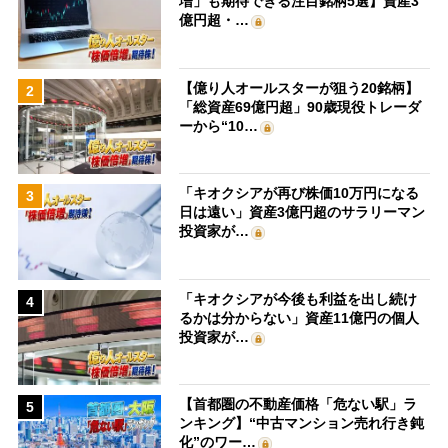
増」も期待できる注目銘柄5選】資産3
億円超・…
【億り人オールスターが狙う20銘柄】
2
「総資産69億円超」90歳現役トレーダ
ーから“10…
「キオクシアが再び株価10万円になる
3
日は遠い」資産3億円超のサラリーマン
投資家が…
「キオクシアが今後も利益を出し続け
4
るかは分からない」資産11億円の個人
投資家が…
【首都圏の不動産価格「危ない駅」ラ
5
ンキング】“中古マンション売れ行き鈍
化”のワー…