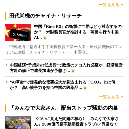
一覧を見る
田代尚機のチャイナ・リサーチ
中国「Kimi K3」の衝撃に世界はどう対応するの
か？ 米財務長官が検討する「蒸留を行う中国
AI…
中国経済に精通する中国株投資の第一人者・田代尚機氏のプレ
ミアム連載「チャイナ・リサーチ」。中国企…
中国経済“予想外の低成長”で政策のテコ入れ必至か 経済運営
方針の修正で成長加速が予想さ…
“AI革命”で爆発的な需要拡大が見込まれる「CXO」とは何
か？ 高い競争力を持つ中国の医薬品…
一覧を見る
「みんなで大家さん」配当ストップ騒動の内幕
《ついに見えた問題の核心》「みんなで大家さ
ん」2000億円超不動産投資トラブル“異常なく