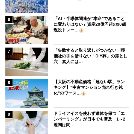
「AI・半導体関連が“本命”であること
6
に変わりはない」資産20億円超の90歳
現役トレー…
「失敗すると取り返しがつかない」葬
7
儀社の手を借りない「DIY葬」の落とし
穴 素人には…
【大阪の不動産価格「危ない駅」ラン
8
キング】“中古マンション売れ行き鈍
化”のワース…
ドライアイスを使わず遺体を保つ「エ
9
ンバーミング」が日本でも普及 1～2
週間は問…