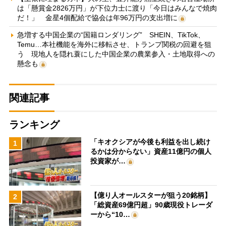
は「懸賞金2826万円」が下位力士に渡り「今日はみんなで焼肉
だ！」 金星4個配給で協会は年96万円の支出増に
急増する中国企業の“国籍ロンダリング” SHEIN、TikTok、
Temu…本社機能を海外に移転させ、トランプ関税の回避を狙
う 現地人を隠れ蓑にした中国企業の農業参入・土地取得への
懸念も
関連記事
ランキング
「キオクシアが今後も利益を出し続け
1
るかは分からない」資産11億円の個人
投資家が…
【億り人オールスターが狙う20銘柄】
2
「総資産69億円超」90歳現役トレーダ
ーから“10…