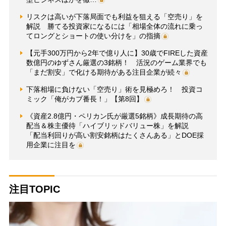
リスクは高いが下落局面でも利益を狙える「空売り」を
解説 勝てる投資家になるには「相場全体の流れに乗っ
てロングとショートの使い分けを」の指摘
【元手300万円から2年で億り人に】30歳でFIREした資産
数億円のゆずさん厳選の3銘柄！ 活況のゲーム業界でも
「まだ割安」で化ける期待がある注目企業が続々
下落相場に負けない「空売り」術を見極めろ！ 投資コ
ミック「俺がカブ番長！」【第8回】
《資産2.8億円・ペリカン氏が厳選5銘柄》成長期待の高
配当＆株主優待「ハイブリッドバリュー株」を解説
「配当利回りが高い割安銘柄はたくさんある」とDOE採
用企業に注目を
注目TOPIC