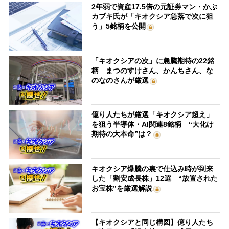
2年弱で資産17.5倍の元証券マン・かぶ
カブキ氏が「キオクシア急落で次に狙
う」5銘柄を公開
「キオクシアの次」に急騰期待の22銘
柄 まつのすけさん、かんちさん、な
のなのさんが厳選
億り人たちが厳選「キオクシア超え」
を狙う半導体・AI関連8銘柄 “大化け
期待の大本命”は？
キオクシア爆騰の裏で仕込み時が到来
した「割安成長株」12選 “放置された
お宝株”を厳選解説
【キオクシアと同じ構図】億り人たち