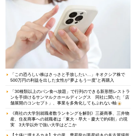
「この恐ろしい株はさっさと手放したい…」キオクシア株で
500万円の利益を出した女性が“夢よもう一度”と再購入
「30種類以上のパン食べ放題」で行列のできる新形態レストラ
ンを手掛けるサンマルクホールディングス 同社に聞いた「店
舗展開のコンセプト」、事業を多角化してもぶれない軸
《商社の大学別就職者数ランキングを解剖》三菱商事、三井物
産、住友商事への就職者は「東大・早大・慶大で約6割」の現
実 3大学以外で強い大学はどこか
【土俵に埋まるカネ】大の里、豊昇龍が黒星続きの名古屋場所