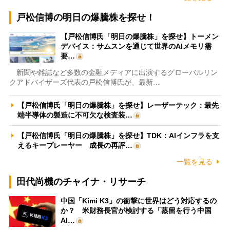
戸松信博の明日の爆騰株を探せ！
【戸松信博氏「明日の爆騰株」を探せ】トーメン
デバイス：サムスンを通じて世界のAIメモリ需
要…
新聞や雑誌など多数の金融メディアに出演するグローバルリン
クアドバイザーズ代表の戸松信博氏が、最新…
【戸松信博氏「明日の爆騰株」を探せ】レーザーテック：最先
端半導体の製造に不可欠な検査装…
【戸松信博氏「明日の爆騰株」を探せ】TDK：AIインフラを支
えるキープレーヤー 成長の再評…
一覧を見る
田代尚機のチャイナ・リサーチ
中国「Kimi K3」の衝撃に世界はどう対応するの
か？ 米財務長官が検討する「蒸留を行う中国
AI…