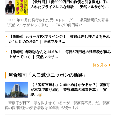
【最終回】1億6000万円の負債と引き換えに手に
入れたプライスレスな経験 ｜ 突然マルサがや…
2009年12月に発行された元FXトレーダー・磯貝清明氏の著書
『突然マルサがやって来た！～FXで10億円稼い…
【第9回】もう一度FXでリベンジ！ 種銭は差し押さえを免れ
た”ヒミツのお金” ｜ 突然マルサ…
【第8回】年利はなんと14.6％！ 毎日5万円超の延滞税が積み
上がっていく ｜ 突然マルサ…
一覧を見る
河合雅司「人口減少ニッポンの活路」
【「警察官離れ」に歯止めはかかるか？】警察庁
が本気で取り組む「警察組織の構造改革」 実
現…
警察庁が目下、頭を悩ませているのが「警察官不足」だ。警察
官の採用試験の受験者数は10年間で2分の1以…