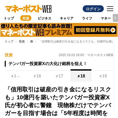
ログイン
トップ
投資
ビジネス
キャリア
ライフ
マネー
トップ
投資
株
「信用取引は破産の引き金になるリスクも」10億円を築い
投資
2025.10.03 16:00
マネーポストWEB
テンバガー投資家Xの大化け銘柄を狙え！
1
16
17
18
19
＃
～
＃
＃
＃
＃
「信用取引は破産の引き金になるリスク
も」10億円を築いたテンバガー投資家X
氏が初心者に警鐘 現物株だけでテンバ
ガーを目指す場合は「5年程度は時間を