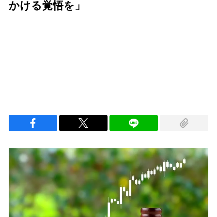
かける覚悟を」
Loaded
:
96.26%
/
Unmute