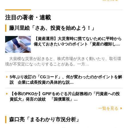
注目の著者・連載
藤川里絵「さあ、投資を始めよう！」
【資産運用】大災害時に慌てないために平時から
備えておきたい3つのポイント「資産の棚卸し…
大規模な災害が起きると、株式市場が大きく動いたり、取引環
境が不安定になったりすることがある。一方…
5年ぶり改訂の「CGコード」、何が変わったのかポイントを解
説 企業に成長投資の具体的な説…
【令和のPKOか】GPIFをめぐる片山財務相の「円資産への投
資拡大」発言の波紋 「国債重視」…
一覧を見る
森口亮「まるわかり市況分析」