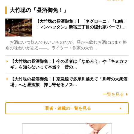
大竹聡の「昼酒御免！」
【大竹聡の昼酒御免！】「ネグローニ」「山崎」
「マンハッタン」新宿三丁目の隠れ家バーで1…
お酒はいつ飲んでもいいものだが、昼から飲むお酒にはまた格
別の味わいがある――。ライター・作家の大竹…
【大竹聡の昼酒御免！】今の若者は「なめろう」や「キヌカツ
ギ」を知らないって本当？ 昔の…
【大竹聡の昼酒御免！】京急線で多摩川越えて「川崎の大衆酒
場」へと昼酒旅 押し寄せるノス…
一覧を見る
著者・連載の一覧を見る