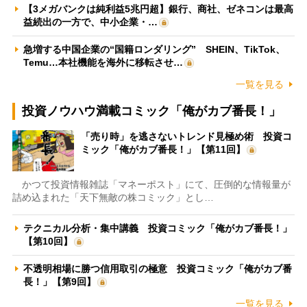
【3メガバンクは純利益5兆円超】銀行、商社、ゼネコンは最高
益続出の一方で、中小企業・…
急増する中国企業の“国籍ロンダリング” SHEIN、TikTok、
Temu…本社機能を海外に移転させ…
一覧を見る
投資ノウハウ満載コミック「俺がカブ番長！」
「売り時」を逃さないトレンド見極め術 投資コ
ミック「俺がカブ番長！」【第11回】
かつて投資情報雑誌「マネーポスト」にて、圧倒的な情報量が
詰め込まれた「天下無敵の株コミック」とし…
テクニカル分析・集中講義 投資コミック「俺がカブ番長！」
【第10回】
不透明相場に勝つ信用取引の極意 投資コミック「俺がカブ番
長！」【第9回】
一覧を見る