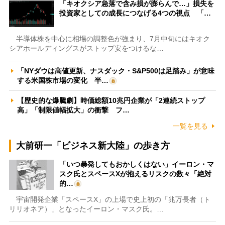
「キオクシア急落で含み損が膨らんで…」損失を
投資家としての成長につなげる4つの視点 「…
半導体株を中心に相場の調整色が強まり、7月中旬にはキオク
シアホールディングスがストップ安をつけるな…
「NYダウは高値更新、ナスダック・S&P500は足踏み」が意味
する米国株市場の変化 半…
【歴史的な爆騰劇】時価総額10兆円企業が「2連続ストップ
高」「制限値幅拡大」の衝撃 フ…
一覧を見る
大前研一「ビジネス新大陸」の歩き方
「いつ暴発してもおかしくはない」イーロン・マ
スク氏とスペースXが抱えるリスクの数々「絶対
的…
宇宙開発企業「スペースX」の上場で史上初の「兆万長者（ト
リリオネア）」となったイーロン・マスク氏。…