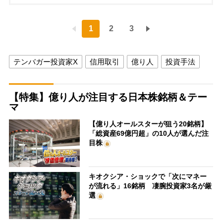
1
2
3
テンバガー投資家X
信用取引
億り人
投資手法
【特集】億り人が注目する日本株銘柄＆テー
マ
【億り人オールスターが狙う20銘柄】
「総資産69億円超」の10人が選んだ注
目株
キオクシア・ショックで「次にマネー
が流れる」16銘柄 凄腕投資家3名が厳
選