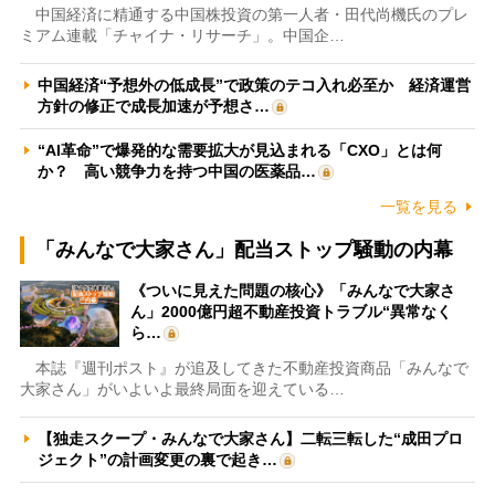
中国経済に精通する中国株投資の第一人者・田代尚機氏のプレ
ミアム連載「チャイナ・リサーチ」。中国企…
中国経済“予想外の低成長”で政策のテコ入れ必至か 経済運営
方針の修正で成長加速が予想さ…
“AI革命”で爆発的な需要拡大が見込まれる「CXO」とは何
か？ 高い競争力を持つ中国の医薬品…
一覧を見る
「みんなで大家さん」配当ストップ騒動の内幕
《ついに見えた問題の核心》「みんなで大家さ
ん」2000億円超不動産投資トラブル“異常なく
ら…
本誌『週刊ポスト』が追及してきた不動産投資商品「みんなで
大家さん」がいよいよ最終局面を迎えている…
【独走スクープ・みんなで大家さん】二転三転した“成田プロ
ジェクト”の計画変更の裏で起き…