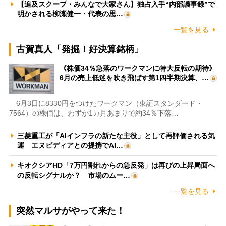
【追及スクープ・みんなで大家さん】独占入手“内部議事録”で
明かされる柳瀬健一・代表の思…
一覧を見る
古賀真人「発掘！好決算銘柄」
《株価34％急落のワークマンに特大反転の期待》
6月の売上低迷を吹き飛ばす第1四半期決算、…
6月3日に8330円をつけたワークマン（東証スタンダード・
7564）の株価は、わずか1カ月あまりで約34％下落…
三菱重工が「AIインフラの新たな主役」として再評価される気
運 エヌビディアとの提携でAI…
キオクシアHD「7万円割れからの急反発」は再びの上昇局面へ
の反転シグナルか？ 市場のムー…
一覧を見る
突然マルサがやって来た！