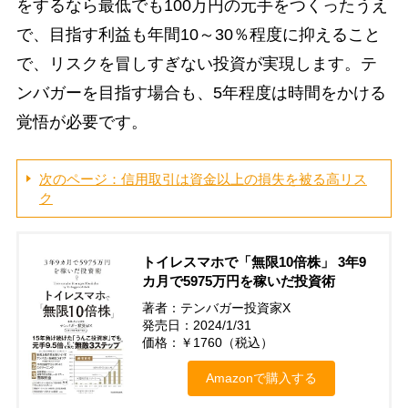
をするなら最低でも100万円の元手をつくったうえ
で、目指す利益も年間10～30％程度に抑えること
で、リスクを冒しすぎない投資が実現します。テ
ンバガーを目指す場合も、5年程度は時間をかける
覚悟が必要です。
次のページ：信用取引は資金以上の損失を被る高リス
ク
トイレスマホで「無限10倍株」 3年9
カ月で5975万円を稼いだ投資術
著者：テンバガー投資家X
発売日：2024/1/31
価格：￥1760（税込）
Amazonで購入する