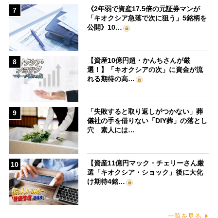
《2年弱で資産17.5倍の元証券マンが
7
「キオクシア急落で次に狙う」5銘柄を
公開》10…
【資産10億円超・かんちさんが厳
8
選！】「キオクシアの次」に資金が流
れる期待の高…
「失敗すると取り返しがつかない」葬
9
儀社の手を借りない「DIY葬」の落とし
穴 素人には…
【資産11億円マック・チェリーさん厳
10
選「キオクシア・ショック」後に大化
け期待4銘…
一覧を見る