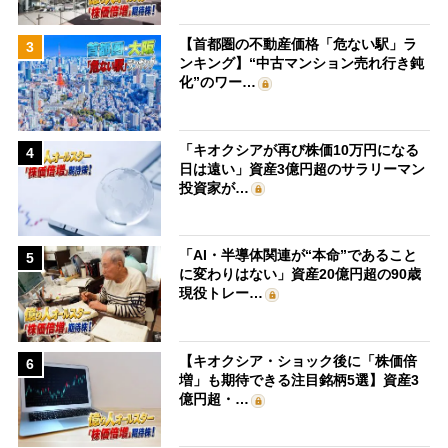
【首都圏の不動産価格「危ない駅」ラ
3
ンキング】“中古マンション売れ行き鈍
化”のワー…
「キオクシアが再び株価10万円になる
4
日は遠い」資産3億円超のサラリーマン
投資家が…
「AI・半導体関連が“本命”であること
5
に変わりはない」資産20億円超の90歳
現役トレー…
【キオクシア・ショック後に「株価倍
6
増」も期待できる注目銘柄5選】資産3
億円超・…