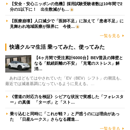
【安全・安心ニッポンの危機】採用試験受験者数は10年間で2
分の1以下に！ 出生数減がも…
【医療崩壊】人口減少で「医師不足」に加えて「患者不足」に
見舞われ地域医療が限界に 今後…
一覧を見る
快適クルマ生活 乗ってみた、使ってみた
【4ヶ月間で受注累計6000台】BEV普及の障壁と
なる「航続距離の不安」「充電のストレス」解
消…
あれほどもてはやされていた「EV（BEV）シフト」の潮流も、
最近では減速基調になっているように見える。…
《雪道の対応力を検証》シビアな状況で実感した「フォレスタ
ー」の真価 「ターボ」と「スト…
乗り込むと同時に「これが軽？」と戸惑うのには理由があっ
た 「日産ルークス」さらなる躍進…
一覧を見る