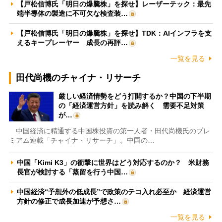
【戸松信博氏「明日の爆騰株」を探せ】レーザーテック：最先
端半導体の製造に不可欠な検査装…
【戸松信博氏「明日の爆騰株」を探せ】TDK：AIインフラを支
えるキープレーヤー 成長の再評…
一覧を見る
田代尚機のチャイナ・リサーチ
厳しい経済情勢をどう打開するか？中国の下半期
の「経済運営方針」を読み解く 需要不足対策
が…
中国経済に精通する中国株投資の第一人者・田代尚機氏のプレ
ミアム連載「チャイナ・リサーチ」。中国の…
中国「Kimi K3」の衝撃に世界はどう対応するのか？ 米財務
長官が検討する「蒸留を行う中国…
中国経済“予想外の低成長”で政策のテコ入れ必至か 経済運営
方針の修正で成長加速が予想さ…
一覧を見る