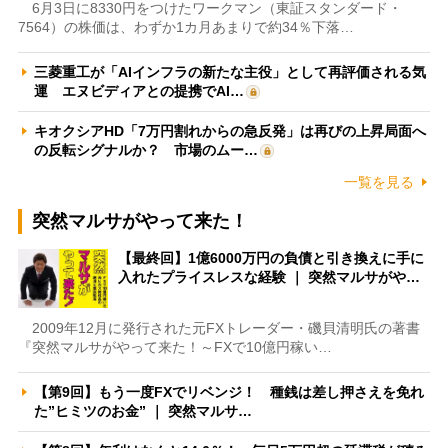
6月3日に8330円をつけたワークマン（東証スタンダード・
7564）の株価は、わずか1カ月あまりで約34％下落…
三菱重工が「AIインフラの新たな主役」として再評価される気
運 エヌビディアとの提携でAI…
キオクシアHD「7万円割れからの急反発」は再びの上昇局面へ
の反転シグナルか？ 市場のムー…
一覧を見る
突然マルサがやって来た！
【最終回】1億6000万円の負債と引き換えに手に
入れたプライスレスな経験 ｜ 突然マルサがや…
2009年12月に発行された元FXトレーダー・磯貝清明氏の著書
『突然マルサがやって来た！～FXで10億円稼い…
【第9回】もう一度FXでリベンジ！ 種銭は差し押さえを免れ
た”ヒミツのお金” ｜ 突然マルサ…