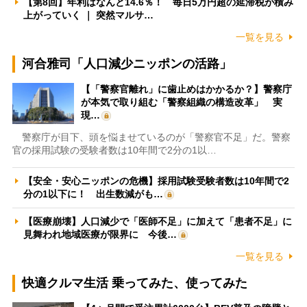
【第8回】年利はなんと14.6％！ 毎日5万円超の延滞税が積み
上がっていく ｜ 突然マルサ…
一覧を見る
河合雅司「人口減少ニッポンの活路」
【「警察官離れ」に歯止めはかかるか？】警察庁
が本気で取り組む「警察組織の構造改革」 実
現…
警察庁が目下、頭を悩ませているのが「警察官不足」だ。警察
官の採用試験の受験者数は10年間で2分の1以…
【安全・安心ニッポンの危機】採用試験受験者数は10年間で2
分の1以下に！ 出生数減がも…
【医療崩壊】人口減少で「医師不足」に加えて「患者不足」に
見舞われ地域医療が限界に 今後…
一覧を見る
快適クルマ生活 乗ってみた、使ってみた