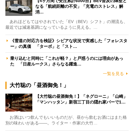
【4ヶ月間で受注累計6000台】BEV普及の障壁と
なる「航続距離の不安」「充電のストレス」解
消…
あれほどもてはやされていた「EV（BEV）シフト」の潮流も、
最近では減速基調になっているように見える。…
《雪道の対応力を検証》シビアな状況で実感した「フォレスタ
ー」の真価 「ターボ」と「スト…
乗り込むと同時に「これが軽？」と戸惑うのには理由があっ
た 「日産ルークス」さらなる躍進…
一覧を見る
大竹聡の「昼酒御免！」
【大竹聡の昼酒御免！】「ネグローニ」「山崎」
「マンハッタン」新宿三丁目の隠れ家バーで1…
お酒はいつ飲んでもいいものだが、昼から飲むお酒にはまた格
別の味わいがある――。ライター・作家の大竹…