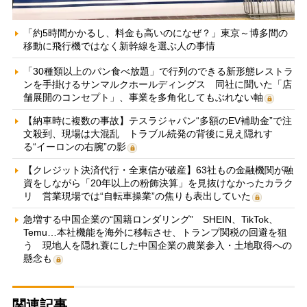
「約5時間かかるし、料金も高いのになぜ？」東京～博多間の
移動に飛行機ではなく新幹線を選ぶ人の事情
「30種類以上のパン食べ放題」で行列のできる新形態レストラ
ンを手掛けるサンマルクホールディングス 同社に聞いた「店
舗展開のコンセプト」、事業を多角化してもぶれない軸
【納車時に複数の事故】テスラジャパン“多額のEV補助金”で注
文殺到、現場は大混乱 トラブル続発の背後に見え隠れす
る“イーロンの右腕”の影
【クレジット決済代行・全東信が破産】63社もの金融機関が融
資をしながら「20年以上の粉飾決算」を見抜けなかったカラク
リ 営業現場では“自転車操業”の焦りも表出していた
急増する中国企業の“国籍ロンダリング” SHEIN、TikTok、
Temu…本社機能を海外に移転させ、トランプ関税の回避を狙
う 現地人を隠れ蓑にした中国企業の農業参入・土地取得への
懸念も
関連記事