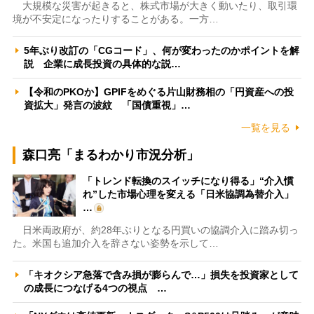
大規模な災害が起きると、株式市場が大きく動いたり、取引環
境が不安定になったりすることがある。一方…
5年ぶり改訂の「CGコード」、何が変わったのかポイントを解
説 企業に成長投資の具体的な説…
【令和のPKOか】GPIFをめぐる片山財務相の「円資産への投
資拡大」発言の波紋 「国債重視」…
一覧を見る
森口亮「まるわかり市況分析」
「トレンド転換のスイッチになり得る」“介入慣
れ”した市場心理を変える「日米協調為替介入」
…
日米両政府が、約28年ぶりとなる円買いの協調介入に踏み切っ
た。米国も追加介入を辞さない姿勢を示して…
「キオクシア急落で含み損が膨らんで…」損失を投資家として
の成長につなげる4つの視点 …