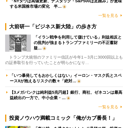
「NYダウは高値更新、ナスダック・S&P500は足踏み」が意味
する米国株市場の変化 半…
一覧を見る
大前研一「ビジネス新大陸」の歩き方
「イラン戦争を利用して儲けている」利益相反と
の批判が強まるトランプファミリーの不正蓄財
疑…
トランプ大統領のファミリー信託が今年1～3月に3000回以上も
の証券取引を行っていたことが明らかになり…
「いつ暴発してもおかしくはない」イーロン・マスク氏とスペ
ースXが抱えるリスクの数々「絶対…
【3メガバンクは純利益5兆円超】銀行、商社、ゼネコンは最高
益続出の一方で、中小企業・…
一覧を見る
投資ノウハウ満載コミック「俺がカブ番長！」