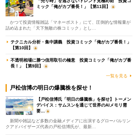
「売り時」を逃さないトレンド見極め術 投資コ
ミック「俺がカブ番長！」【第11回】
かつて投資情報雑誌「マネーポスト」にて、圧倒的な情報量が
詰め込まれた「天下無敵の株コミック」とし…
テクニカル分析・集中講義 投資コミック「俺がカブ番長！」
【第10回】
不透明相場に勝つ信用取引の極意 投資コミック「俺がカブ番
長！」【第9回】
一覧を見る
戸松信博の明日の爆騰株を探せ！
【戸松信博氏「明日の爆騰株」を探せ】トーメン
デバイス：サムスンを通じて世界のAIメモリ需
要…
新聞や雑誌など多数の金融メディアに出演するグローバルリン
クアドバイザーズ代表の戸松信博氏が、最新…