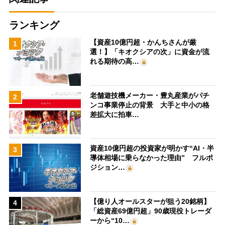
ランキング
【資産10億円超・かんちさんが厳
1
選！】「キオクシアの次」に資金が流
れる期待の高…
老舗遊技機メーカー・豊丸産業がパチ
2
ンコ事業停止の背景 大手と中小の格
差拡大に拍車…
資産10億円超の投資家が明かす“AI・半
3
導体相場に乗らなかった理由” フルポ
ジション…
【億り人オールスターが狙う20銘柄】
4
「総資産69億円超」90歳現役トレーダ
ーから“10…