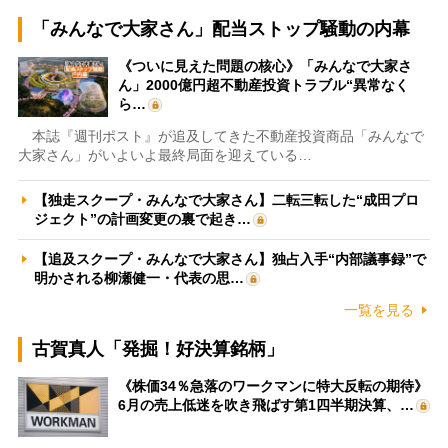
「みんなで大家さん」配当ストップ騒動の内幕
《ついに見えた問題の核心》「みんなで大家さ
ん」2000億円超不動産投資トラブル“異常なく
ら…
本誌『週刊ポスト』が追及してきた不動産投資商品「みんなで
大家さん」がいよいよ最終局面を迎えている…
【独走スクープ・みんなで大家さん】二転三転した“成田プロ
ジェクト”の計画変更の裏で起き…
【追及スクープ・みんなで大家さん】独占入手“内部議事録”で
明かされる柳瀬健一・代表の思…
一覧を見る
古賀真人「発掘！好決算銘柄」
《株価34％急落のワークマンに特大反転の期待》
6月の売上低迷を吹き飛ばす第1四半期決算、…