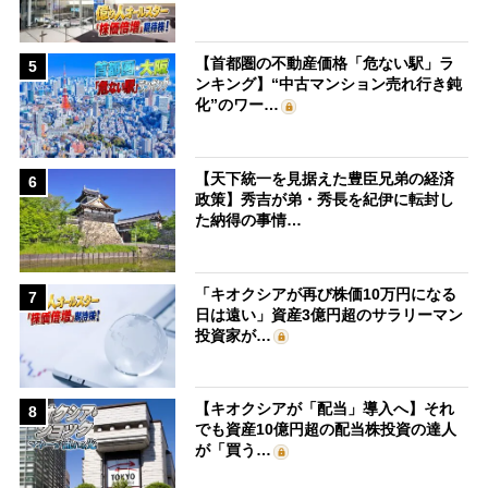
【首都圏の不動産価格「危ない駅」ラ
5
ンキング】“中古マンション売れ行き鈍
化”のワー…
【天下統一を見据えた豊臣兄弟の経済
6
政策】秀吉が弟・秀長を紀伊に転封し
た納得の事情…
「キオクシアが再び株価10万円になる
7
日は遠い」資産3億円超のサラリーマン
投資家が…
【キオクシアが「配当」導入へ】それ
8
でも資産10億円超の配当株投資の達人
が「買う…