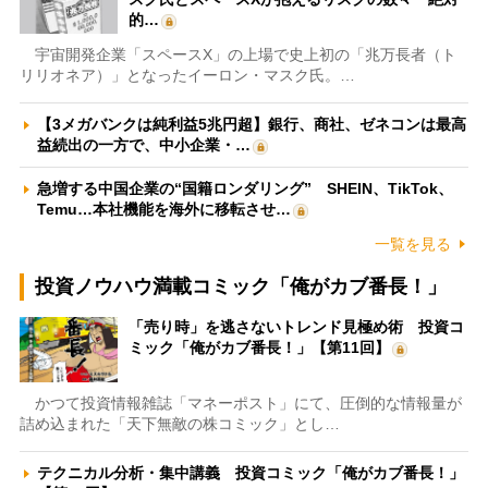
的…
宇宙開発企業「スペースX」の上場で史上初の「兆万長者（ト
リリオネア）」となったイーロン・マスク氏。…
【3メガバンクは純利益5兆円超】銀行、商社、ゼネコンは最高
益続出の一方で、中小企業・…
急増する中国企業の“国籍ロンダリング” SHEIN、TikTok、
Temu…本社機能を海外に移転させ…
一覧を見る
投資ノウハウ満載コミック「俺がカブ番長！」
「売り時」を逃さないトレンド見極め術 投資コ
ミック「俺がカブ番長！」【第11回】
かつて投資情報雑誌「マネーポスト」にて、圧倒的な情報量が
詰め込まれた「天下無敵の株コミック」とし…
テクニカル分析・集中講義 投資コミック「俺がカブ番長！」