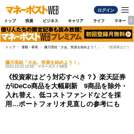
ログイン
トップ
投資
ビジネス
キャリア
ライフ
マネー
トップ
連載・著者
藤川里絵「さあ、投資を始めよう！」
《投資家はどう対
藤川里絵「さあ、投資を始めよう！」
2025.10.22 15:00
マネーポストWEB
《投資家はどう対応すべき？》楽天証券
がiDeCo商品を大幅刷新 9商品を除外・
入れ替え、低コストファンドなどを採
用…ポートフォリオ見直しの参考にも
Loaded
:
100.00%
/
Unmute