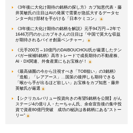
《3年後に大化け期待の銘柄の探し方》カブ知恵代表・藤
井英敏氏の注目はAIの発展で需要が急拡大するデータセ
ンター向け部材を手がける「日本ケミコン」
《3年後に大化け期待の銘柄を解説》元手94万円→2年で
1646万円のかぶカブキさんの注目は「中国で莫大な収益
が期待されるバイオ創薬ベンチャー」
《元手200万→10億円のDAIBOUCHOU氏が厳選したテン
バガー候補5銘柄》高市トレードで成長期待の不動産株、
AI・DX関連、外食産業にもお宝株が！
《最高値圏の今から注視すべき「TOB狙い」の3銘柄》
「造船」「レアアース」…国策の後押しも期待できる
「喉から手が出るほど欲しい」お宝株をカブ知恵・藤井
英敏氏が厳選
【シクリカルバリュー投資向きの有望5銘柄を公開】がん
ステージ4の億り人・たーちゃん氏、余命宣告後の集中投
資で資産80億円突破 成功の秘訣は各銘柄にある“ストー
リー”