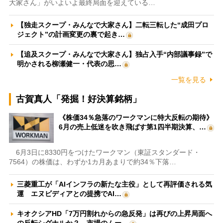
大家さん」がいよいよ最終局面を迎えている…
【独走スクープ・みんなで大家さん】二転三転した“成田プロ
ジェクト”の計画変更の裏で起き…
【追及スクープ・みんなで大家さん】独占入手“内部議事録”で
明かされる柳瀬健一・代表の思…
一覧を見る
古賀真人「発掘！好決算銘柄」
《株価34％急落のワークマンに特大反転の期待》
6月の売上低迷を吹き飛ばす第1四半期決算、…
6月3日に8330円をつけたワークマン（東証スタンダード・
7564）の株価は、わずか1カ月あまりで約34％下落…
三菱重工が「AIインフラの新たな主役」として再評価される気
運 エヌビディアとの提携でAI…
キオクシアHD「7万円割れからの急反発」は再びの上昇局面へ