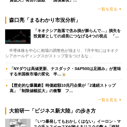
資拡大」発言の波紋 「国債重視」…
一覧を見る
森口亮「まるわかり市況分析」
「キオクシア急落で含み損が膨らんで…」損失を
投資家としての成長につなげる4つの視点 「…
半導体株を中心に相場の調整色が強まり、7月中旬にはキオク
シアホールディングスがストップ安をつけるな…
「NYダウは高値更新、ナスダック・S&P500は足踏み」が意味
する米国株市場の変化 半…
【歴史的な爆騰劇】時価総額10兆円企業が「2連続ストップ
高」「制限値幅拡大」の衝撃 フ…
一覧を見る
大前研一「ビジネス新大陸」の歩き方
「いつ暴発してもおかしくはない」イーロン・マ
スク氏とスペースXが抱えるリスクの数々「絶対