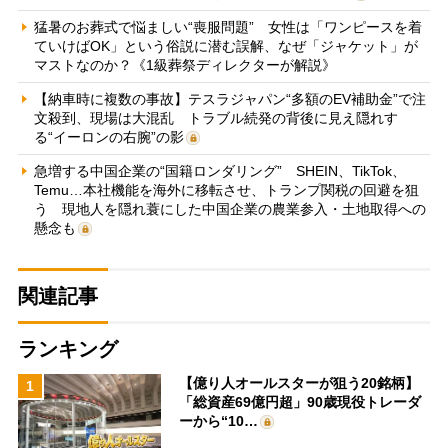
猛暑のお葬式で悩ましい“喪服問題” 女性は「ワンピースを着
ていけばOK」という俗説に潜む誤解、なぜ「ジャケット」が
マストなのか？《1級葬祭ディレクターが解説》
【納車時に複数の事故】テスラジャパン“多額のEV補助金”で注
文殺到、現場は大混乱 トラブル続発の背後に見え隠れす
る“イーロンの右腕”の影
急増する中国企業の“国籍ロンダリング” SHEIN、TikTok、
Temu…本社機能を海外に移転させ、トランプ関税の回避を狙
う 現地人を隠れ蓑にした中国企業の農業参入・土地取得への
懸念も
関連記事
ランキング
【億り人オールスターが狙う20銘柄】
1
「総資産69億円超」90歳現役トレーダ
ーから“10…