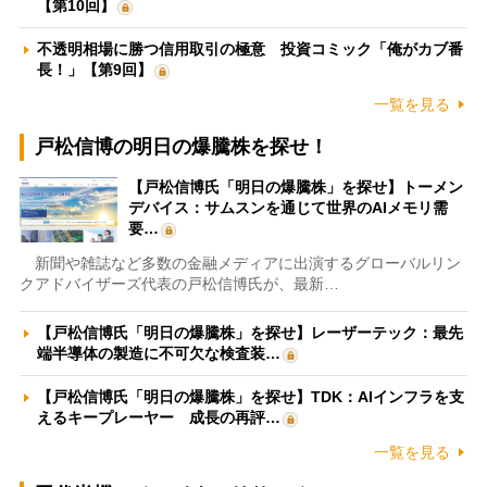
【第10回】
不透明相場に勝つ信用取引の極意 投資コミック「俺がカブ番
長！」【第9回】
一覧を見る
戸松信博の明日の爆騰株を探せ！
【戸松信博氏「明日の爆騰株」を探せ】トーメン
デバイス：サムスンを通じて世界のAIメモリ需
要…
新聞や雑誌など多数の金融メディアに出演するグローバルリン
クアドバイザーズ代表の戸松信博氏が、最新…
【戸松信博氏「明日の爆騰株」を探せ】レーザーテック：最先
端半導体の製造に不可欠な検査装…
【戸松信博氏「明日の爆騰株」を探せ】TDK：AIインフラを支
えるキープレーヤー 成長の再評…
一覧を見る