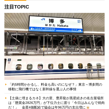
注目TOPIC
「約5時間かかるし、料金も高いのになぜ？」東京～博多間の
移動に飛行機ではなく新幹線を選ぶ人の事情
【土俵に埋まるカネ】大の里、豊昇龍が黒星続きの名古屋場所
は「懸賞金2826万円」が下位力士に渡り「今日はみんなで焼肉
だ！」 金星4個配給で協会は年96万円の支出増に