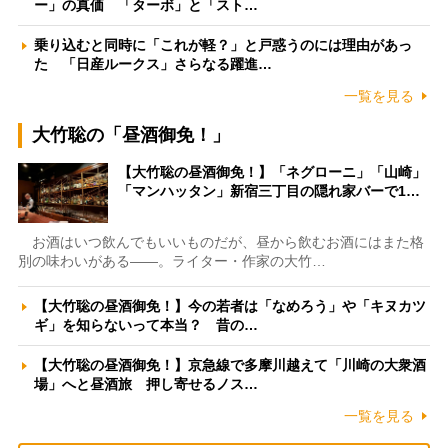
ー」の真価 「ターボ」と「スト…
乗り込むと同時に「これが軽？」と戸惑うのには理由があっ
た 「日産ルークス」さらなる躍進…
一覧を見る
大竹聡の「昼酒御免！」
【大竹聡の昼酒御免！】「ネグローニ」「山崎」
「マンハッタン」新宿三丁目の隠れ家バーで1…
お酒はいつ飲んでもいいものだが、昼から飲むお酒にはまた格
別の味わいがある――。ライター・作家の大竹…
【大竹聡の昼酒御免！】今の若者は「なめろう」や「キヌカツ
ギ」を知らないって本当？ 昔の…
【大竹聡の昼酒御免！】京急線で多摩川越えて「川崎の大衆酒
場」へと昼酒旅 押し寄せるノス…
一覧を見る