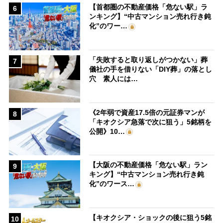
【首都圏の不動産価格「危ない駅」ラ
6
ンキング】“中古マンション売れ行き鈍
化”のワー…
「失敗すると取り返しがつかない」葬
7
儀社の手を借りない「DIY葬」の落とし
穴 素人には…
《2年弱で資産17.5倍の元証券マンが
8
「キオクシア急落で次に狙う」5銘柄を
公開》10…
【大阪の不動産価格「危ない駅」ラン
9
キング】“中古マンション売れ行き鈍
化”のワース…
【キオクシア・ショックの後に狙う5銘
10