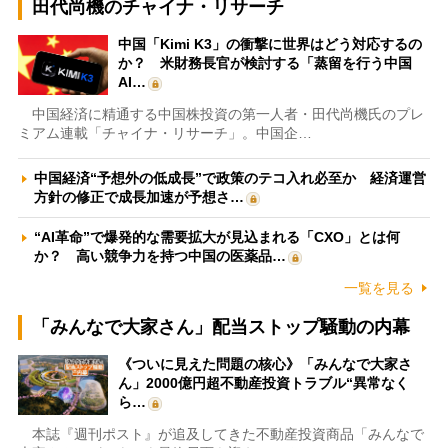
田代尚機のチャイナ・リサーチ
中国「Kimi K3」の衝撃に世界はどう対応するの
か？ 米財務長官が検討する「蒸留を行う中国
AI…
中国経済に精通する中国株投資の第一人者・田代尚機氏のプレ
ミアム連載「チャイナ・リサーチ」。中国企…
中国経済“予想外の低成長”で政策のテコ入れ必至か 経済運営
方針の修正で成長加速が予想さ…
“AI革命”で爆発的な需要拡大が見込まれる「CXO」とは何
か？ 高い競争力を持つ中国の医薬品…
一覧を見る
「みんなで大家さん」配当ストップ騒動の内幕
《ついに見えた問題の核心》「みんなで大家さ
ん」2000億円超不動産投資トラブル“異常なく
ら…
本誌『週刊ポスト』が追及してきた不動産投資商品「みんなで