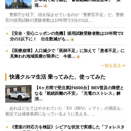
現…
警察庁が目下、頭を悩ませているのが「警察官不足」だ。警察
官の採用試験の受験者数は10年間で2分の1以…
【安全・安心ニッポンの危機】採用試験受験者数は10年間で2
分の1以下に！ 出生数減がも…
【医療崩壊】人口減少で「医師不足」に加えて「患者不足」に
見舞われ地域医療が限界に 今後…
一覧を見る
快適クルマ生活 乗ってみた、使ってみた
【4ヶ月間で受注累計6000台】BEV普及の障壁と
なる「航続距離の不安」「充電のストレス」解
消…
あれほどもてはやされていた「EV（BEV）シフト」の潮流も、
最近では減速基調になっているように見える。…
《雪道の対応力を検証》シビアな状況で実感した「フォレスタ