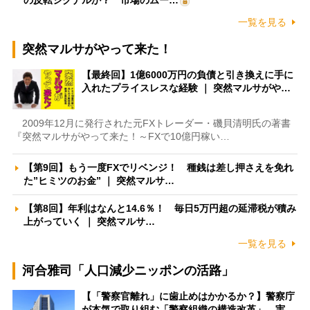
の反転シグナルか？ 市場のムー…
一覧を見る
突然マルサがやって来た！
【最終回】1億6000万円の負債と引き換えに手に
入れたプライスレスな経験 ｜ 突然マルサがや…
2009年12月に発行された元FXトレーダー・磯貝清明氏の著書
『突然マルサがやって来た！～FXで10億円稼い…
【第9回】もう一度FXでリベンジ！ 種銭は差し押さえを免れ
た”ヒミツのお金” ｜ 突然マルサ…
【第8回】年利はなんと14.6％！ 毎日5万円超の延滞税が積み
上がっていく ｜ 突然マルサ…
一覧を見る
河合雅司「人口減少ニッポンの活路」
【「警察官離れ」に歯止めはかかるか？】警察庁
が本気で取り組む「警察組織の構造改革」 実