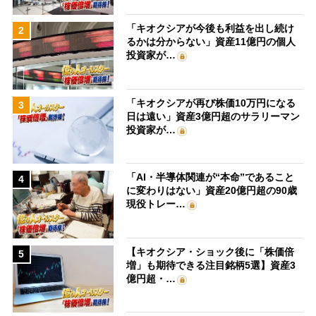
「キオクシアが今後も利益を出し続け
2
るかは分からない」資産11億円の個人
投資家が…
「キオクシアが再び株価10万円になる
3
日は遠い」資産3億円超のサラリーマン
投資家が…
「AI・半導体関連が“本命”であること
4
に変わりはない」資産20億円超の90歳
現役トレー…
【キオクシア・ショック後に「株価倍
5
増」も期待できる注目銘柄5選】資産3
億円超・…