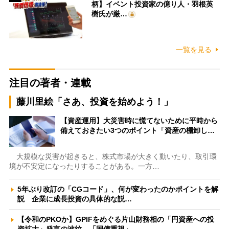
柄】イベント投資家の億り人・羽根英
樹氏が厳…
一覧を見る
注目の著者・連載
藤川里絵「さあ、投資を始めよう！」
【資産運用】大災害時に慌てないために平時から
備えておきたい3つのポイント「資産の棚卸し…
大規模な災害が起きると、株式市場が大きく動いたり、取引環
境が不安定になったりすることがある。一方…
5年ぶり改訂の「CGコード」、何が変わったのかポイントを解
説 企業に成長投資の具体的な説…
【令和のPKOか】GPIFをめぐる片山財務相の「円資産への投