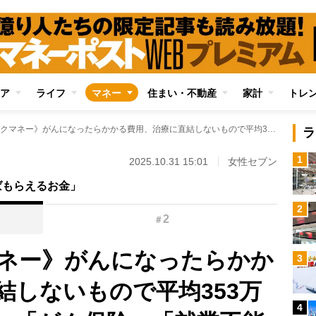
ア
ライフ
マネー
住まい・不動産
家計
トレ
《老後のリスクマネー》がんになったらかかる費用、治療に直結しないもので平均353万円 「傷病手当金」「がん保険」「就業不能保険」でどれだけ負担軽減できるか
ラ
1
2025.10.31 15:01
女性セブン
ばもらえるお金」
2
2
＃
ネー》がんになったらかか
3
結しないもので平均353万
4