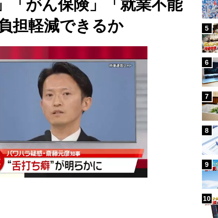
」「がん保険」「就業不能
負担軽減できるか
5
6
7
8
9
10