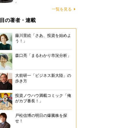
一覧を見る
目の著者・連載
藤川里絵「さあ、投資を始めよ
う！」
森口亮「まるわかり市況分析」
大前研一「ビジネス新大陸」の
歩き方
投資ノウハウ満載コミック「俺
がカブ番長！」
戸松信博の明日の爆騰株を探
せ！