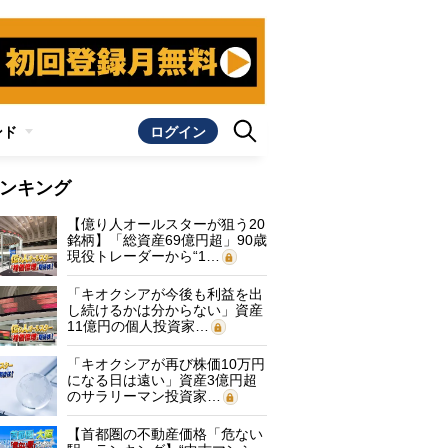
ンド
ログイン
ンキング
【億り人オールスターが狙う20
銘柄】「総資産69億円超」90歳
現役トレーダーから“1…
「キオクシアが今後も利益を出
し続けるかは分からない」資産
11億円の個人投資家…
「キオクシアが再び株価10万円
になる日は遠い」資産3億円超
のサラリーマン投資家…
【首都圏の不動産価格「危ない