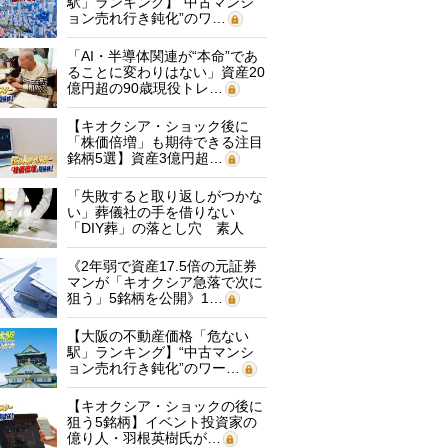
駅」ランキング】“中古マンシ
ョン売れ行き鈍化”のワ…
「AI・半導体関連が“本命”であ
ることに変わりはない」資産20
億円超の90歳現役トレ…
【キオクシア・ショック後に
「株価倍増」も期待できる注目
銘柄5選】資産3億円超…
「失敗すると取り返しがつかな
い」葬儀社の手を借りない
「DIY葬」の落とし穴 素人
に…
《2年弱で資産17.5倍の元証券
マンが「キオクシア急落で次に
狙う」5銘柄を公開》1…
【大阪の不動産価格「危ない
駅」ランキング】“中古マンシ
ョン売れ行き鈍化”のワー…
【キオクシア・ショックの後に
狙う5銘柄】イベント投資家の
億り人・羽根英樹氏が…