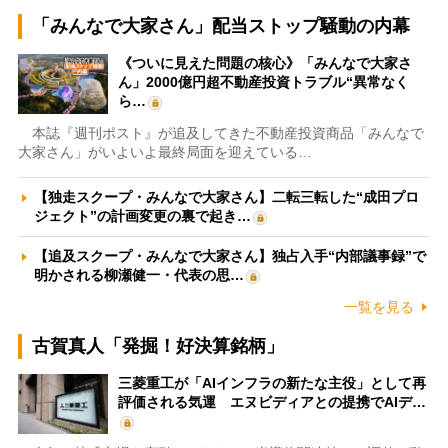
「みんなで大家さん」配当ストップ騒動の内幕
《ついに見えた問題の核心》「みんなで大家さ
ん」2000億円超不動産投資トラブル“異常なく
ら…
本誌『週刊ポスト』が追及してきた不動産投資商品「みんなで
大家さん」がいよいよ最終局面を迎えている…
【独走スクープ・みんなで大家さん】二転三転した“成田プロ
ジェクト”の計画変更の裏で起き…
【追及スクープ・みんなで大家さん】独占入手“内部議事録”で
明かされる柳瀬健一・代表の思…
一覧を見る
古賀真人「発掘！好決算銘柄」
三菱重工が「AIインフラの新たな主役」として再
評価される気運 エヌビディアとの提携でAIデ…