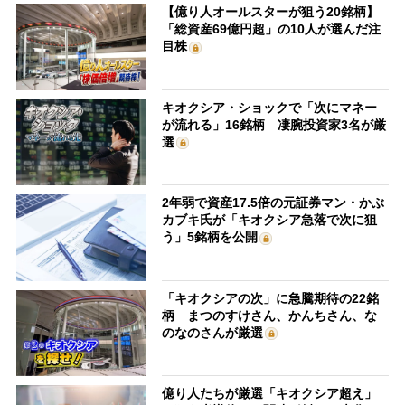
【億り人オールスターが狙う20銘柄】
「総資産69億円超」の10人が選んだ注
目株
キオクシア・ショックで「次にマネー
が流れる」16銘柄 凄腕投資家3名が厳
選
2年弱で資産17.5倍の元証券マン・かぶ
カブキ氏が「キオクシア急落で次に狙
う」5銘柄を公開
「キオクシアの次」に急騰期待の22銘
柄 まつのすけさん、かんちさん、な
のなのさんが厳選
億り人たちが厳選「キオクシア超え」