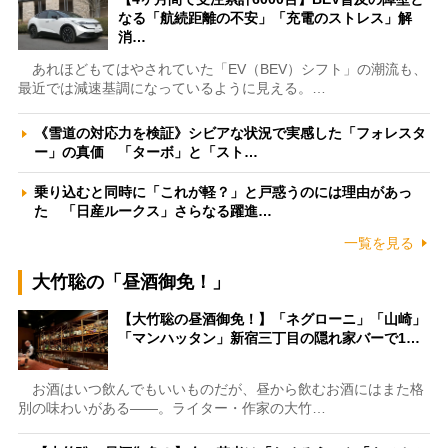
なる「航続距離の不安」「充電のストレス」解
消…
あれほどもてはやされていた「EV（BEV）シフト」の潮流も、
最近では減速基調になっているように見える。…
《雪道の対応力を検証》シビアな状況で実感した「フォレスタ
ー」の真価 「ターボ」と「スト…
乗り込むと同時に「これが軽？」と戸惑うのには理由があっ
た 「日産ルークス」さらなる躍進…
一覧を見る
大竹聡の「昼酒御免！」
【大竹聡の昼酒御免！】「ネグローニ」「山崎」
「マンハッタン」新宿三丁目の隠れ家バーで1…
お酒はいつ飲んでもいいものだが、昼から飲むお酒にはまた格
別の味わいがある――。ライター・作家の大竹…