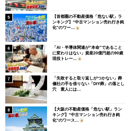
【首都圏の不動産価格「危ない駅」ラ
5
ンキング】“中古マンション売れ行き鈍
化”のワー…
「AI・半導体関連が“本命”であること
6
に変わりはない」資産20億円超の90歳
現役トレー…
「失敗すると取り返しがつかない」葬
7
儀社の手を借りない「DIY葬」の落とし
穴 素人には…
【大阪の不動産価格「危ない駅」ラン
8
キング】“中古マンション売れ行き鈍
化”のワース…