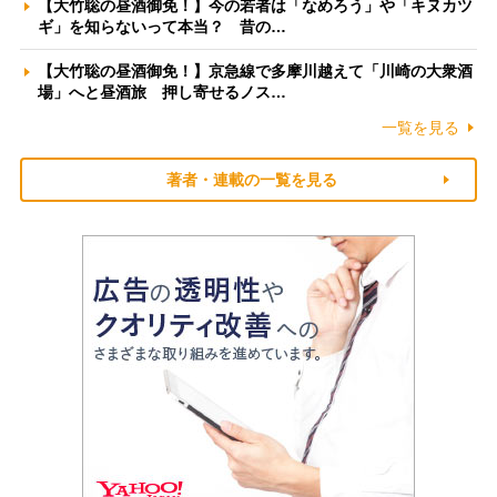
【大竹聡の昼酒御免！】今の若者は「なめろう」や「キヌカツ
ギ」を知らないって本当？ 昔の…
【大竹聡の昼酒御免！】京急線で多摩川越えて「川崎の大衆酒
場」へと昼酒旅 押し寄せるノス…
一覧を見る
著者・連載の一覧を見る