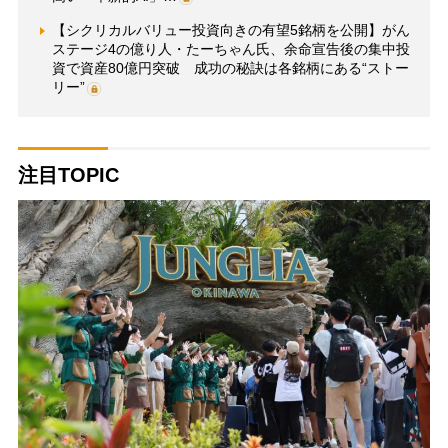
【シクリカルバリュー投資向きの有望5銘柄を公開】がん
ステージ4の億り人・たーちゃん氏、余命宣告後の集中投
資で資産80億円突破 成功の秘訣は各銘柄にある“ストー
リー”
注目TOPIC