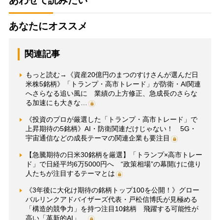
あわせて読みたい
あなたにオススメ
関連記事
もっと読む→《資産20億円のまつのすけさんが選んだ日
米株5銘柄》「トランプ・高市トレード」が防衛・AI関連
へさらなる追い風に 業績の上方修正、急成長のさらな
る加速にも大きな…
《投資のプロが厳選した「トランプ・高市トレード」で
上昇期待の5銘柄》AI・防衛関連だけじゃない！ 5G・
宇宙通信などの成長テーマの関連企業も要注目
【急騰期待の日米30銘柄を厳選】「トランプ×高市トレー
ド」で日経平均6万5000円へ “政策相場”の幕開けに億り
人たちが注目するテーマとは
《3年後に大化け期待の銘柄トップ100を公開！》グロー
バルリンクアドバイザーズ代表・戸松信博氏が見極める
「構造的競争力」を持つ注目10銘柄 飛躍する可能性が
高い「革新的AI」…