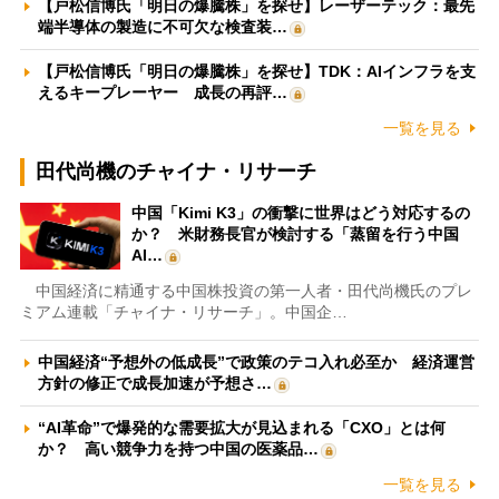
【戸松信博氏「明日の爆騰株」を探せ】レーザーテック：最先
端半導体の製造に不可欠な検査装…
【戸松信博氏「明日の爆騰株」を探せ】TDK：AIインフラを支
えるキープレーヤー 成長の再評…
一覧を見る
田代尚機のチャイナ・リサーチ
中国「Kimi K3」の衝撃に世界はどう対応するの
か？ 米財務長官が検討する「蒸留を行う中国
AI…
中国経済に精通する中国株投資の第一人者・田代尚機氏のプレ
ミアム連載「チャイナ・リサーチ」。中国企…
中国経済“予想外の低成長”で政策のテコ入れ必至か 経済運営
方針の修正で成長加速が予想さ…
“AI革命”で爆発的な需要拡大が見込まれる「CXO」とは何
か？ 高い競争力を持つ中国の医薬品…
一覧を見る