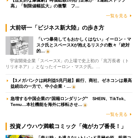
【歴史的な爆騰劇】時価総額10兆円企業が「2連続ストップ
高」「制限値幅拡大」の衝撃 フ…
一覧を見る
大前研一「ビジネス新大陸」の歩き方
「いつ暴発してもおかしくはない」イーロン・マ
スク氏とスペースXが抱えるリスクの数々「絶対
的…
宇宙開発企業「スペースX」の上場で史上初の「兆万長者（ト
リリオネア）」となったイーロン・マスク氏。…
【3メガバンクは純利益5兆円超】銀行、商社、ゼネコンは最高
益続出の一方で、中小企業・…
急増する中国企業の“国籍ロンダリング” SHEIN、TikTok、
Temu…本社機能を海外に移転させ…
一覧を見る
投資ノウハウ満載コミック「俺がカブ番長！」
「売り時」を逃さないトレンド見極め術 投資コ