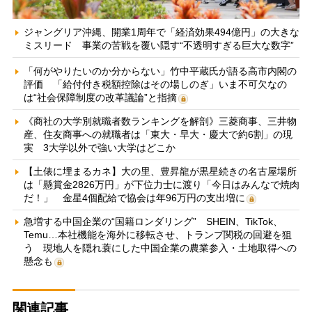
ジャングリア沖縄、開業1周年で「経済効果494億円」の大きな
ミスリード 事業の苦戦を覆い隠す“不透明すぎる巨大な数字”
「何がやりたいのか分からない」竹中平蔵氏が語る高市内閣の
評価 「給付付き税額控除はその場しのぎ」いま不可欠なの
は“社会保障制度の改革議論”と指摘
《商社の大学別就職者数ランキングを解剖》三菱商事、三井物
産、住友商事への就職者は「東大・早大・慶大で約6割」の現
実 3大学以外で強い大学はどこか
【土俵に埋まるカネ】大の里、豊昇龍が黒星続きの名古屋場所
は「懸賞金2826万円」が下位力士に渡り「今日はみんなで焼肉
だ！」 金星4個配給で協会は年96万円の支出増に
急増する中国企業の“国籍ロンダリング” SHEIN、TikTok、
Temu…本社機能を海外に移転させ、トランプ関税の回避を狙
う 現地人を隠れ蓑にした中国企業の農業参入・土地取得への
懸念も
関連記事