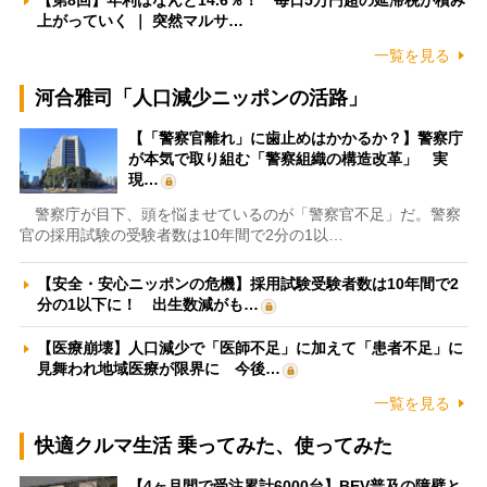
【第8回】年利はなんと14.6％！ 毎日5万円超の延滞税が積み
上がっていく ｜ 突然マルサ…
一覧を見る
河合雅司「人口減少ニッポンの活路」
【「警察官離れ」に歯止めはかかるか？】警察庁
が本気で取り組む「警察組織の構造改革」 実
現…
警察庁が目下、頭を悩ませているのが「警察官不足」だ。警察
官の採用試験の受験者数は10年間で2分の1以…
【安全・安心ニッポンの危機】採用試験受験者数は10年間で2
分の1以下に！ 出生数減がも…
【医療崩壊】人口減少で「医師不足」に加えて「患者不足」に
見舞われ地域医療が限界に 今後…
一覧を見る
快適クルマ生活 乗ってみた、使ってみた
【4ヶ月間で受注累計6000台】BEV普及の障壁と