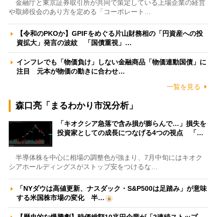
金融庁と東京証券取引所が共同で策定している上場企業の経営
や取締役会のあり方を定める「コーポレート…
【令和のPKOか】GPIFをめぐる片山財務相の「円資産への投
資拡大」発言の波紋 「国債重視」…
インフレでも「物価負け」しない金融商品「物価連動国債」に
注目 元本が物価の動きに合わせ…
一覧を見る
森口亮「まるわかり市況分析」
「キオクシア急落で含み損が膨らんで…」損失を
投資家としての成長につなげる4つの視点 「…
半導体株を中心に相場の調整色が強まり、7月中旬にはキオク
シアホールディングスがストップ安をつけるな…
「NYダウは高値更新、ナスダック・S&P500は足踏み」が意味
する米国株市場の変化 半…