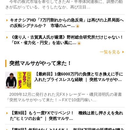
今年の株式市場を牽引してきたAI・半導体関連株に、調整の動
きが広がっている。そうしたなか、再び注目…
キオクシアHD「7万円割れからの急反発」は再びの上昇局面へ
の反転シグナルか？ 市場のムー…
《億り人・古賀真人氏が厳選》野村総合研究所だけじゃない！
「DX・省力化・円安」を追い風に…
一覧を見る
突然マルサがやって来た！
【最終回】1億6000万円の負債と引き換えに手に
入れたプライスレスな経験 ｜ 突然マルサがや…
2009年12月に発行された元FXトレーダー・磯貝清明氏の著書
『突然マルサがやって来た！～FXで10億円稼い…
【第9回】もう一度FXでリベンジ！ 種銭は差し押さえを免れ
た”ヒミツのお金” ｜ 突然マルサ…