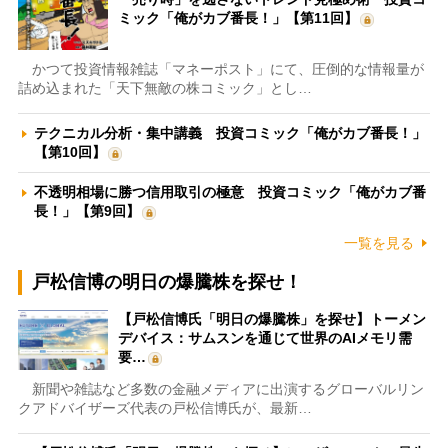
ミック「俺がカブ番長！」【第11回】
かつて投資情報雑誌「マネーポスト」にて、圧倒的な情報量が
詰め込まれた「天下無敵の株コミック」とし…
テクニカル分析・集中講義 投資コミック「俺がカブ番長！」
【第10回】
不透明相場に勝つ信用取引の極意 投資コミック「俺がカブ番
長！」【第9回】
一覧を見る
戸松信博の明日の爆騰株を探せ！
【戸松信博氏「明日の爆騰株」を探せ】トーメン
デバイス：サムスンを通じて世界のAIメモリ需
要…
新聞や雑誌など多数の金融メディアに出演するグローバルリン
クアドバイザーズ代表の戸松信博氏が、最新…