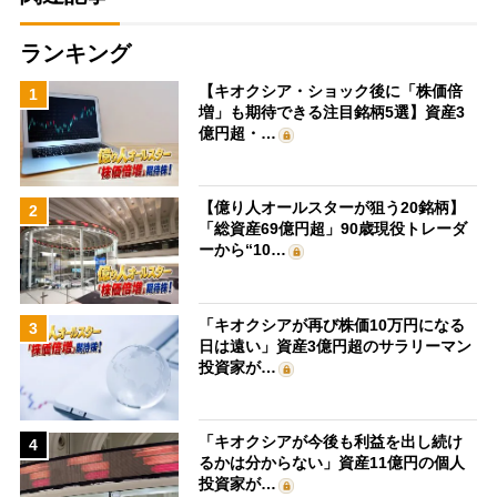
ランキング
【キオクシア・ショック後に「株価倍
1
増」も期待できる注目銘柄5選】資産3
億円超・…
【億り人オールスターが狙う20銘柄】
2
「総資産69億円超」90歳現役トレーダ
ーから“10…
「キオクシアが再び株価10万円になる
3
日は遠い」資産3億円超のサラリーマン
投資家が…
「キオクシアが今後も利益を出し続け
4
るかは分からない」資産11億円の個人
投資家が…