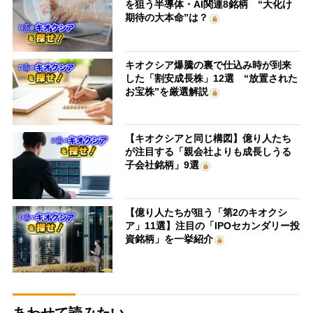
を狙う半導体・AI関連8銘柄 “大化け
期待の大本命”は？
キオクシア爆騰の裏で仕込み時が到来
した「割安成長株」12選 “放置された
お宝株”を厳選解説
【キオクシアと同じ構図】億り人たち
が注目する「親会社よりも成長しうる
子会社銘柄」9選
【億り人たちが狙う「第2のキオクシ
ア」11選】注目の「IPOセカンダリー投
資銘柄」を一挙紹介