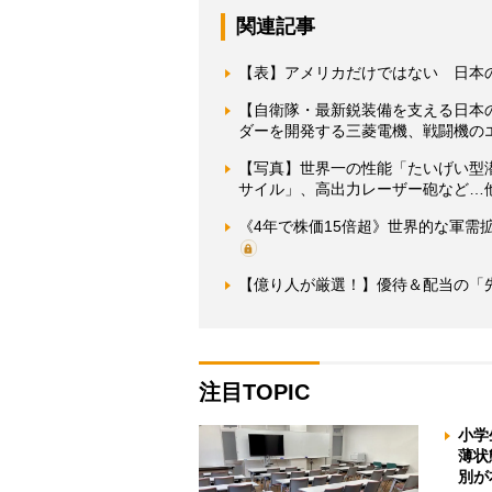
関連記事
【表】アメリカだけではない 日本
【自衛隊・最新鋭装備を支える日本
ダーを開発する三菱電機、戦闘機のエ
【写真】世界一の性能「たいげい型潜
サイル」、高出力レーザー砲など…
《4年で株価15倍超》世界的な軍
【億り人が厳選！】優待＆配当の「先
注目TOPIC
小学
薄状
別が