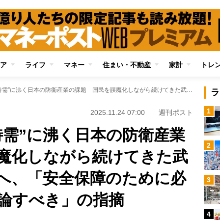
ア
ライフ
マネー
住まい・不動産
家計
トレ
高市首相就任で“特需”に沸く日本の防衛産業の課題 国民を誤魔化しながら続けてきた武器輸出拡大は限界へ、「安全保障のために必要だと正面から議論すべき」の指摘
ラ
1
2025.11.24 07:00
週刊ポスト
特需”に沸く日本の防衛産業
2
魔化しながら続けてきた武
へ、「安全保障のために必
3
論すべき」の指摘
4