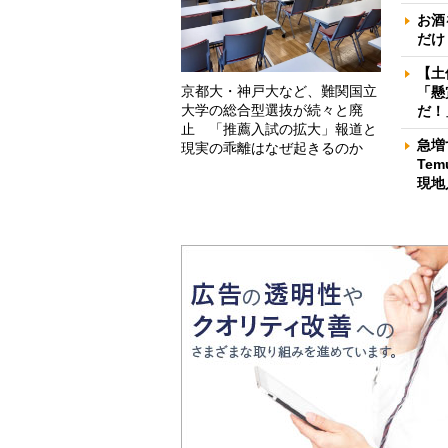
お酒
だけ
【土
京都大・神戸大など、難関国立
「懸
大学の総合型選抜が続々と廃
だ！
止 「推薦入試の拡大」報道と
急増
現実の乖離はなぜ起きるのか
Te
現地