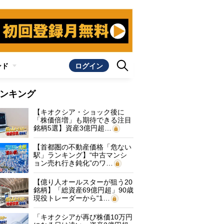
ンド
ログイン
ンキング
【キオクシア・ショック後に
「株価倍増」も期待できる注目
銘柄5選】資産3億円超…
【首都圏の不動産価格「危ない
駅」ランキング】“中古マンシ
ョン売れ行き鈍化”のワ…
【億り人オールスターが狙う20
銘柄】「総資産69億円超」90歳
現役トレーダーから“1…
「キオクシアが再び株価10万円