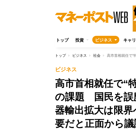
トップ
投資
ビジネス
キャリ
トップ
ビジネス
社会
ビジネス
高市首相就任で“
の課題 国民を誤
器輸出拡大は限界
要だと正面から議