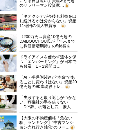
になる日は遠い」資産3億円超
のサラリーマン投資家…
「キオクシアが今後も利益を出
し続けるかは分からない」資産
11億円の個人投資家…
《200万円→資産10億円超の
DAIBOUCHOU氏が「年末まで
に株価倍増期待」の5銘柄を…
ドライアイスを使わず遺体を保
つ「エンバーミング」が日本で
も普及 1～2週間は…
「AI・半導体関連が“本命”であ
ることに変わりはない」資産20
億円超の90歳現役トレ…
「失敗すると取り返しがつかな
い」葬儀社の手を借りない
「DIY葬」の落とし穴 素人
に…
【大阪の不動産価格「危ない
駅」ランキング】“中古マンシ
ョン売れ行き鈍化”のワー…