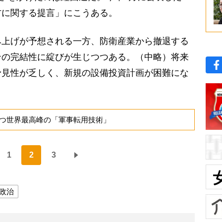
方に関する提言」にこうある。
み上げが予想される一方、防衛産業から撤退する
ンの完結性に綻びが生じつつある。（中略）将来
予見性が乏しく、新規の設備投資計画が困難にな
つ世界最高峰の「軍事転用技術」
1
2
3
政治