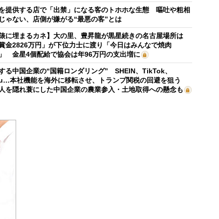
を提供する店で「出禁」になる客のトホホな生態 嘔吐や粗相
じゃない、店側が嫌がる“最悪の客”とは
俵に埋まるカネ】大の里、豊昇龍が黒星続きの名古屋場所は
賞金2826万円」が下位力士に渡り「今日はみんなで焼肉
」 金星4個配給で協会は年96万円の支出増に
する中国企業の“国籍ロンダリング” SHEIN、TikTok、
mu…本社機能を海外に移転させ、トランプ関税の回避を狙う
人を隠れ蓑にした中国企業の農業参入・土地取得への懸念も