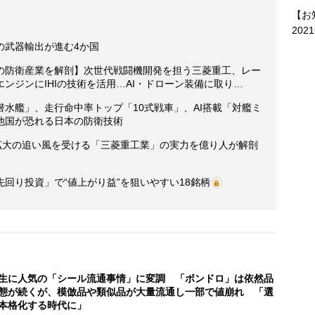
【お
202
の武器輸出が進む4か国
の防衛産業を解剖】次世代戦闘機開発を担う三菱重工、レー
ンジンにIHIの技術を活用…AI・ドローン装備に取り…
水艦」、走行命中率トップ「10式戦車」、AI搭載「対艦ミ
他国が恐れる日本の防衛技術
需拡大の追い風を受ける「三菱重工業」の実力を億り人が解剖
回り投資」で“値上がり益”を狙いやすい18銘柄
生に人気の「シール流通事情」に変調 「ボンドロ」は依然品
態が続くが、模倣品や類似品が大量流通し一部で値崩れ 「選
本格化する時代に」