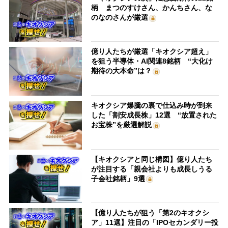
柄 まつのすけさん、かんちさん、な
のなのさんが厳選
億り人たちが厳選「キオクシア超え」
を狙う半導体・AI関連8銘柄 “大化け
期待の大本命”は？
キオクシア爆騰の裏で仕込み時が到来
した「割安成長株」12選 “放置された
お宝株”を厳選解説
【キオクシアと同じ構図】億り人たち
が注目する「親会社よりも成長しうる
子会社銘柄」9選
【億り人たちが狙う「第2のキオクシ
ア」11選】注目の「IPOセカンダリー投