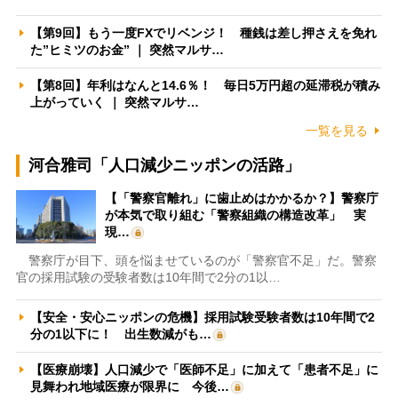
【第9回】もう一度FXでリベンジ！ 種銭は差し押さえを免れ
た”ヒミツのお金” ｜ 突然マルサ…
【第8回】年利はなんと14.6％！ 毎日5万円超の延滞税が積み
上がっていく ｜ 突然マルサ…
一覧を見る
河合雅司「人口減少ニッポンの活路」
【「警察官離れ」に歯止めはかかるか？】警察庁
が本気で取り組む「警察組織の構造改革」 実
現…
警察庁が目下、頭を悩ませているのが「警察官不足」だ。警察
官の採用試験の受験者数は10年間で2分の1以…
【安全・安心ニッポンの危機】採用試験受験者数は10年間で2
分の1以下に！ 出生数減がも…
【医療崩壊】人口減少で「医師不足」に加えて「患者不足」に
見舞われ地域医療が限界に 今後…