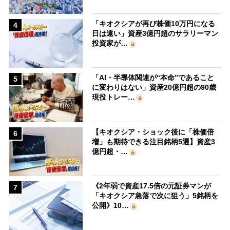
「キオクシアが再び株価10万円になる
4
日は遠い」資産3億円超のサラリーマン
投資家が…
「AI・半導体関連が“本命”であること
5
に変わりはない」資産20億円超の90歳
現役トレー…
【キオクシア・ショック後に「株価倍
6
増」も期待できる注目銘柄5選】資産3
億円超・…
《2年弱で資産17.5倍の元証券マンが
7
「キオクシア急落で次に狙う」5銘柄を
公開》10…