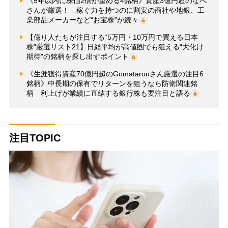
《5年以内に株価2倍が望める4銘柄》資産3億円超のなべ
さんが厳選！ 稼ぐ力を持つのに割安の商社や地銀、工
業部品メーカーなど“お宝株”が続々
【億り人たちが注目する“5万円・10万円で買える日本
株”厳選リスト21】日経平均が高値圏でも狙える“大化け
期待”の銘柄を探し出すポイント
《生涯獲得資産70億円超のGomatarouさん厳選の注目6
銘柄》中長期の保有でリターンを狙うなら防衛関連銘
柄 利上げが業績に直結する銀行株も要注目と語る
注目TOPIC