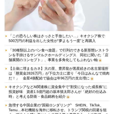
「この恐ろしい株はさっさと手放したい…」キオクシア株で
500万円の利益を出した女性が“夢よもう一度”と再購入
「30種類以上のパン食べ放題」で行列のできる新形態レストラ
ンを手掛けるサンマルクホールディングス 同社に聞いた「店
舗展開のコンセプト」、事業を多角化してもぶれない軸
【土俵に埋まるカネ】大の里、豊昇龍が黒星続きの名古屋場所
は「懸賞金2826万円」が下位力士に渡り「今日はみんなで焼肉
だ！」 金星4個配給で協会は年96万円の支出増に
キオクシアなどAI関連株に資金集中で“割安になった成長株”に
投資妙味 資産1.5億円超の坂本慎太郎さんが「絶好の仕込み
時」と考える防衛・食品銘柄を紹介
急増する中国企業の“国籍ロンダリング” SHEIN、TikTok、
Temu…本社機能を海外に移転させ、トランプ関税の回避を狙