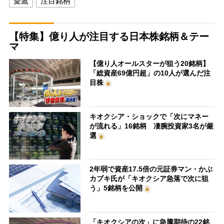
愛鷹
注目銘柄
【特集】億り人が注目する日本株銘柄＆テー
マ
【億り人オールスターが狙う20銘柄】
「総資産69億円超」の10人が選んだ注
目株
キオクシア・ショックで「次にマネー
が流れる」16銘柄 凄腕投資家3名が厳
選
2年弱で資産17.5倍の元証券マン・かぶ
カブキ氏が「キオクシア急落で次に狙
う」5銘柄を公開
「キオクシアの次」に急騰期待の22銘