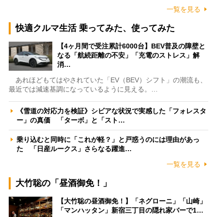
一覧を見る
快適クルマ生活 乗ってみた、使ってみた
【4ヶ月間で受注累計6000台】BEV普及の障壁と
なる「航続距離の不安」「充電のストレス」解
消…
あれほどもてはやされていた「EV（BEV）シフト」の潮流も、
最近では減速基調になっているように見える。…
《雪道の対応力を検証》シビアな状況で実感した「フォレスタ
ー」の真価 「ターボ」と「スト…
乗り込むと同時に「これが軽？」と戸惑うのには理由があっ
た 「日産ルークス」さらなる躍進…
一覧を見る
大竹聡の「昼酒御免！」
【大竹聡の昼酒御免！】「ネグローニ」「山崎」
「マンハッタン」新宿三丁目の隠れ家バーで1…