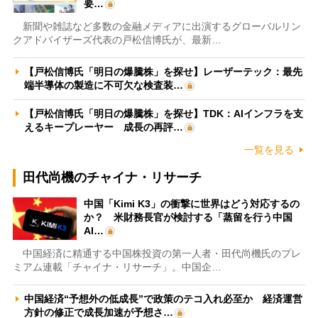
要…
新聞や雑誌など多数の金融メディアに出演するグローバルリン
クアドバイザーズ代表の戸松信博氏が、最新…
【戸松信博氏「明日の爆騰株」を探せ】レーザーテック：最先
端半導体の製造に不可欠な検査装…
【戸松信博氏「明日の爆騰株」を探せ】TDK：AIインフラを支
えるキープレーヤー 成長の再評…
一覧を見る
田代尚機のチャイナ・リサーチ
中国「Kimi K3」の衝撃に世界はどう対応するの
か？ 米財務長官が検討する「蒸留を行う中国
AI…
中国経済に精通する中国株投資の第一人者・田代尚機氏のプレ
ミアム連載「チャイナ・リサーチ」。中国企…
中国経済“予想外の低成長”で政策のテコ入れ必至か 経済運営
方針の修正で成長加速が予想さ…