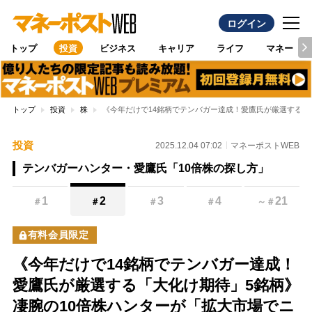
ログイン
トップ
投資
ビジネス
キャリア
ライフ
マネー
トップ
投資
株
《今年だけで14銘柄でテンバガー達成！愛鷹氏が厳選する「
投資
2025.12.04 07:02
マネーポストWEB
テンバガーハンター・愛鷹氏「10倍株の探し方」
1
2
3
4
21
＃
＃
＃
＃
～
＃
有料会員限定
《今年だけで14銘柄でテンバガー達成！
愛鷹氏が厳選する「大化け期待」5銘柄》
凄腕の10倍株ハンターが「拡大市場でニ