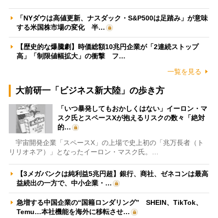
「NYダウは高値更新、ナスダック・S&P500は足踏み」が意味
する米国株市場の変化 半…
【歴史的な爆騰劇】時価総額10兆円企業が「2連続ストップ
高」「制限値幅拡大」の衝撃 フ…
一覧を見る
大前研一「ビジネス新大陸」の歩き方
「いつ暴発してもおかしくはない」イーロン・マ
スク氏とスペースXが抱えるリスクの数々「絶対
的…
宇宙開発企業「スペースX」の上場で史上初の「兆万長者（ト
リリオネア）」となったイーロン・マスク氏。…
【3メガバンクは純利益5兆円超】銀行、商社、ゼネコンは最高
益続出の一方で、中小企業・…
急増する中国企業の“国籍ロンダリング” SHEIN、TikTok、
Temu…本社機能を海外に移転させ…