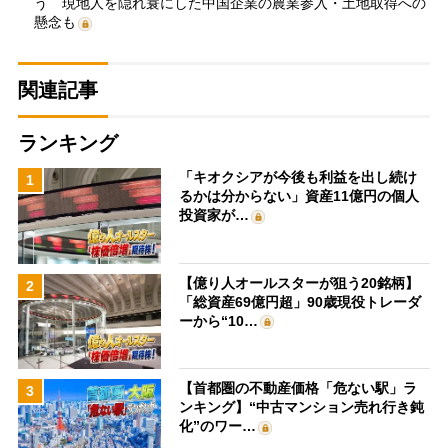
う 現地人を隠れ蓑にした中国企業の農業参入・土地取得への
懸念も
関連記事
ランキング
「キオクシアが今後も利益を出し続け
1
るかは分からない」資産11億円の個人
投資家が…
【億り人オールスターが狙う20銘柄】
2
「総資産69億円超」90歳現役トレーダ
ーから“10…
【首都圏の不動産価格「危ない駅」ラ
3
ンキング】“中古マンション売れ行き鈍
化”のワー…