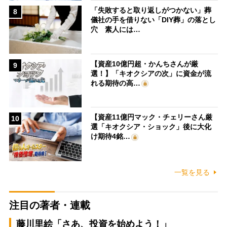
「失敗すると取り返しがつかない」葬
8
儀社の手を借りない「DIY葬」の落とし
穴 素人には…
【資産10億円超・かんちさんが厳
9
選！】「キオクシアの次」に資金が流
れる期待の高…
【資産11億円マック・チェリーさん厳
10
選「キオクシア・ショック」後に大化
け期待4銘…
一覧を見る
注目の著者・連載
藤川里絵「さあ、投資を始めよう！」