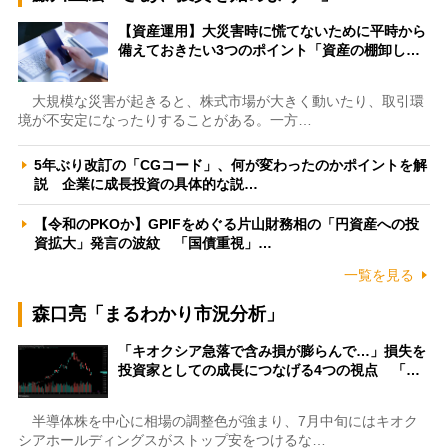
【資産運用】大災害時に慌てないために平時から
備えておきたい3つのポイント「資産の棚卸し…
大規模な災害が起きると、株式市場が大きく動いたり、取引環
境が不安定になったりすることがある。一方…
5年ぶり改訂の「CGコード」、何が変わったのかポイントを解
説 企業に成長投資の具体的な説…
【令和のPKOか】GPIFをめぐる片山財務相の「円資産への投
資拡大」発言の波紋 「国債重視」…
一覧を見る
森口亮「まるわかり市況分析」
「キオクシア急落で含み損が膨らんで…」損失を
投資家としての成長につなげる4つの視点 「…
半導体株を中心に相場の調整色が強まり、7月中旬にはキオク
シアホールディングスがストップ安をつけるな…