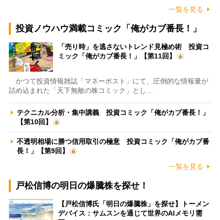
一覧を見る
投資ノウハウ満載コミック「俺がカブ番長！」
「売り時」を逃さないトレンド見極め術 投資コ
ミック「俺がカブ番長！」【第11回】
かつて投資情報雑誌「マネーポスト」にて、圧倒的な情報量が
詰め込まれた「天下無敵の株コミック」とし…
テクニカル分析・集中講義 投資コミック「俺がカブ番長！」
【第10回】
不透明相場に勝つ信用取引の極意 投資コミック「俺がカブ番
長！」【第9回】
一覧を見る
戸松信博の明日の爆騰株を探せ！
【戸松信博氏「明日の爆騰株」を探せ】トーメン
デバイス：サムスンを通じて世界のAIメモリ需