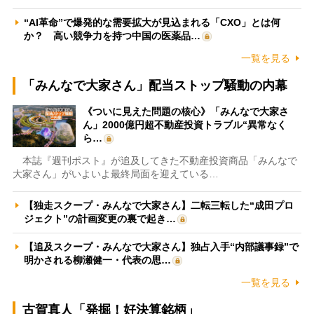
“AI革命”で爆発的な需要拡大が見込まれる「CXO」とは何
か？ 高い競争力を持つ中国の医薬品…
一覧を見る
「みんなで大家さん」配当ストップ騒動の内幕
《ついに見えた問題の核心》「みんなで大家さ
ん」2000億円超不動産投資トラブル“異常なく
ら…
本誌『週刊ポスト』が追及してきた不動産投資商品「みんなで
大家さん」がいよいよ最終局面を迎えている…
【独走スクープ・みんなで大家さん】二転三転した“成田プロ
ジェクト”の計画変更の裏で起き…
【追及スクープ・みんなで大家さん】独占入手“内部議事録”で
明かされる柳瀬健一・代表の思…
一覧を見る
古賀真人「発掘！好決算銘柄」