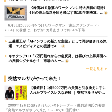
《株価34％急落のワークマンに特大反転の期待》
6月の売上低迷を吹き飛ばす第1四半期決算、…
6月3日に8330円をつけたワークマン（東証スタンダード・
7564）の株価は、わずか1カ月あまりで約34％下落…
三菱重工が「AIインフラの新たな主役」として再評価される気
運 エヌビディアとの提携でAI…
キオクシアHD「7万円割れからの急反発」は再びの上昇局面へ
の反転シグナルか？ 市場のムー…
一覧を見る
突然マルサがやって来た！
【最終回】1億6000万円の負債と引き換えに手に
入れたプライスレスな経験 ｜ 突然マルサがや…
2009年12月に発行された元FXトレーダー・磯貝清明氏の著書
『突然マルサがやって来た！～FXで10億円稼い…