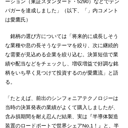
ーション（東証スタンダード・5290）などでテン
バガーを達成しました」（以下、「」内コメント
は愛鷹氏）
銘柄の選び方については「将来的に成長しそう
な業種や息の長そうなテーマを絞り、次に継続的
な需要が見込める企業を絞り込む。決算短信で業
績や配当などをチェックし、増収増益で好調な銘
柄をいち早く見つけて投資するのが愛鷹流」と語
る。
「たとえば、前出のシンフォニアテクノロジーは
当時の決算発表の業績がよくて購入しましたが、
含み損期間を耐え忍んだ結果、実は『半導体製造
装置のロードポートで世界シェアNo.1！』と、半