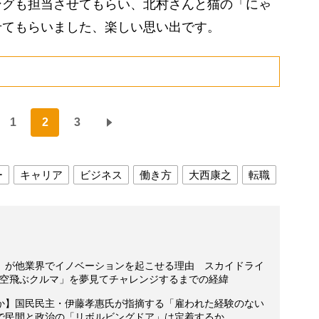
グも担当させてもらい、北村さんと猫の「にゃ
せてもらいました、楽しい思い出です。
1
2
3
ー
キャリア
ビジネス
働き方
大西康之
転職
」が他業界でイノベーションを起こせる理由 スカイドライ
「空飛ぶクルマ」を夢見てチャレンジするまでの経緯
か】国民民主・伊藤孝惠氏が指摘する「雇われた経験のない
で民間と政治の「リボルビングドア」は定着するか