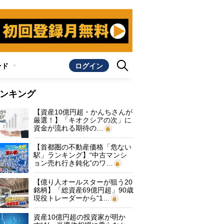
ンド
ログイン
ンキング
【資産10億円超・かんちさんが
厳選！】「キオクシアの次」に
資金が流れる期待の…
【首都圏の不動産価格「危ない
駅」ランキング】“中古マンシ
ョン売れ行き鈍化”のワ…
【億り人オールスターが狙う20
銘柄】「総資産69億円超」90歳
現役トレーダーから“1…
資産10億円超の投資家が明か