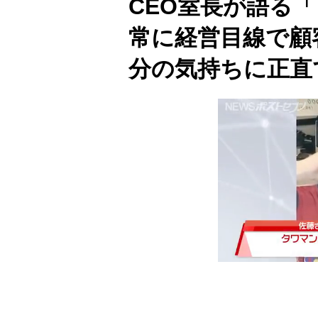
CEO室長が語る
常に経営目線で顧
分の気持ちに正直