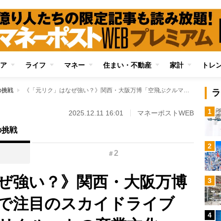
ア
ライフ
マネー
住まい・不動産
家計
トレ
の挑戦
《「元リク」はなぜ強い？》関西・大阪万博「空飛ぶクルマ」で注目のスカイドライブCEO室長が語る「リクルートの卒業文化」 常に経営目線で顧客と接するようになり「自分の気持ちに正直であろうと考えられる」
ラ
1
2025.12.11 16:01
マネーポストWEB
の挑戦
2
2
＃
ぜ強い？》関西・大阪万博
3
で注目のスカイドライブ
4