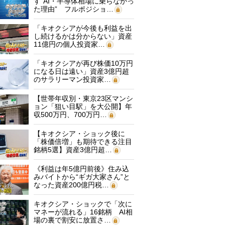
す“AI・半導体相場に乗らなかっ
た理由” フルポジショ…
「キオクシアが今後も利益を出
し続けるかは分からない」資産
11億円の個人投資家…
「キオクシアが再び株価10万円
になる日は遠い」資産3億円超
のサラリーマン投資家…
【世帯年収別・東京23区マンシ
ョン「狙い目駅」を大公開】年
収500万円、700万円…
【キオクシア・ショック後に
「株価倍増」も期待できる注目
銘柄5選】資産3億円超…
《利益は年5億円前後》住み込
みバイトから“ギガ大家さん”と
なった資産200億円税…
キオクシア・ショックで「次に
マネーが流れる」16銘柄 AI相
場の裏で割安に放置さ…