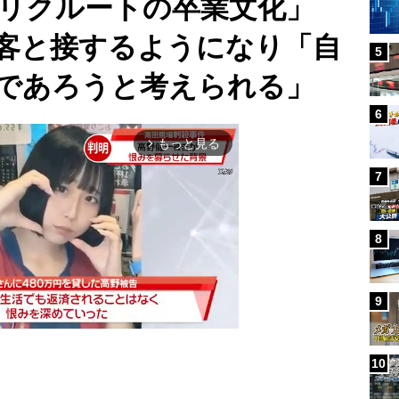
「リクルートの卒業文化」
客と接するようになり「自
5
であろうと考えられる」
6
もっと見る
arrow_forward_ios
7
8
9
10
Mute