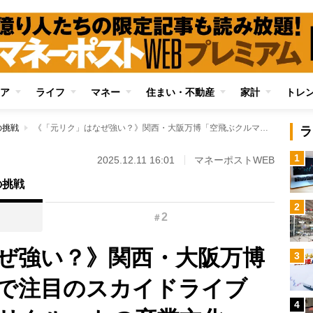
ア
ライフ
マネー
住まい・不動産
家計
トレ
の挑戦
《「元リク」はなぜ強い？》関西・大阪万博「空飛ぶクルマ」で注目のスカイドライブCEO室長が語る「リクルートの卒業文化」 常に経営目線で顧客と接するようになり「自分の気持ちに正直であろうと考えられる」
ラ
1
2025.12.11 16:01
マネーポストWEB
の挑戦
2
2
＃
ぜ強い？》関西・大阪万博
3
で注目のスカイドライブ
4