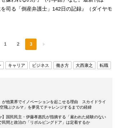
を司る「倒産弁護士」142日の記録』（ダイヤモ
1
2
3
ー
キャリア
ビジネス
働き方
大西康之
転職
」が他業界でイノベーションを起こせる理由 スカイドライ
「空飛ぶクルマ」を夢見てチャレンジするまでの経緯
か】国民民主・伊藤孝惠氏が指摘する「雇われた経験のない
で民間と政治の「リボルビングドア」は定着するか