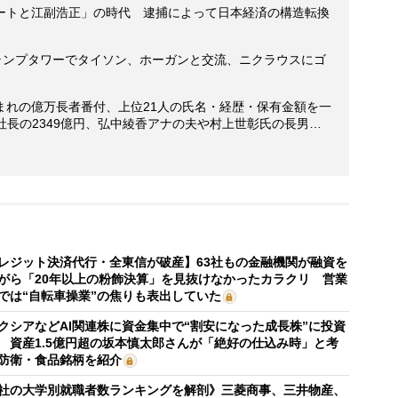
ートと江副浩正」の時代 逮捕によって日本経済の構造転換
トランプタワーでタイソン、ホーガンと交流、ニクラウスにゴ
まれの億万長者番付、上位21人の氏名・経歴・保有金額を一
社長の2349億円、弘中綾香アナの夫や村上世彰氏の長男…
レジット決済代行・全東信が破産】63社もの金融機関が融資を
がら「20年以上の粉飾決算」を見抜けなかったカラクリ 営業
では“自転車操業”の焦りも表出していた
クシアなどAI関連株に資金集中で“割安になった成長株”に投資
 資産1.5億円超の坂本慎太郎さんが「絶好の仕込み時」と考
防衛・食品銘柄を紹介
社の大学別就職者数ランキングを解剖》三菱商事、三井物産、