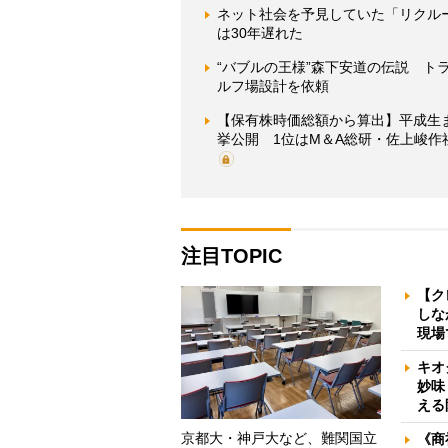
ネット社会を予見していた「リクル
は30年遅れた
“バブルの王様”森下安道の伝説 
ルフ場設計を依頼
【保有株時価総額から算出】平成生
挙公開 1位はM＆A総研・佐上峻作
注目TOPIC
【ク
しな
現場
キオ
妙味
える
京都大・神戸大など、難関国立
《商