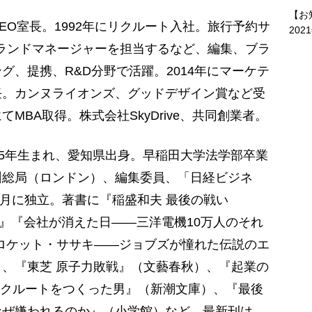
【お
EO室長。1992年にリクルート入社。旅行予約サ
202
ブランドマネージャーを担当するなど、編集、ブラ
グ、提携、R&D分野で活躍。2014年にマーケテ
任。カンヌライオンズ、グッドデザイン賞など受
MBA取得。株式会社SkyDrive、共同創業者。
65年生まれ、愛知県出身。早稲田大学法学部卒業
州総局（ロンドン）、編集委員、「日経ビジネ
4月に独立。著書に『稲盛和夫 最後の戦い
生』『会社が消えた日――三洋電機10万人のそれ
ロケット・ササキ――ジョブズが憧れた伝説のエ
、『東芝 原子力敗戦』（文藝春秋）、『起業の
リクルートをつくった男』（新潮文庫）、『最後
なぜ嫌われるのか』（小学館）など。最新刊は