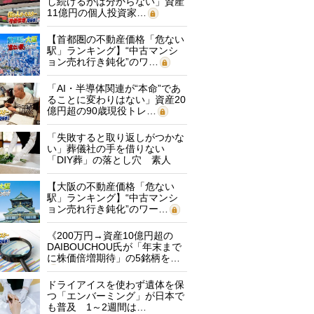
し続けるかは分からない」資産
11億円の個人投資家…
【首都圏の不動産価格「危ない
駅」ランキング】“中古マンシ
ョン売れ行き鈍化”のワ…
「AI・半導体関連が“本命”であ
ることに変わりはない」資産20
億円超の90歳現役トレ…
「失敗すると取り返しがつかな
い」葬儀社の手を借りない
「DIY葬」の落とし穴 素人
に…
【大阪の不動産価格「危ない
駅」ランキング】“中古マンシ
ョン売れ行き鈍化”のワー…
《200万円→資産10億円超の
DAIBOUCHOU氏が「年末まで
に株価倍増期待」の5銘柄を…
ドライアイスを使わず遺体を保
つ「エンバーミング」が日本で
も普及 1～2週間は…