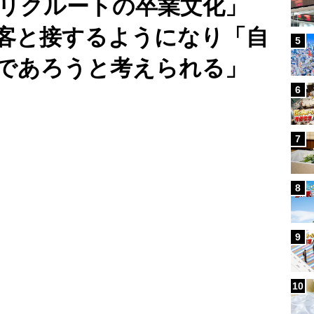
「リクルートの卒業文化」
客と接するようになり「自
5
であろうと考えられる」
6
Loaded
:
97.10%
/
7
8
9
10