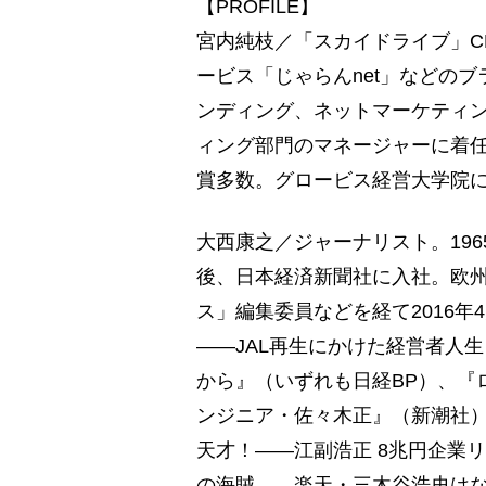
【PROFILE】
宮内純枝／「スカイドライブ」C
ービス「じゃらんnet」などの
ンディング、ネットマーケティン
ィング部門のマネージャーに着
賞多数。グロービス経営大学院にて
大西康之／ジャーナリスト。19
後、日本経済新聞社に入社。欧
ス」編集委員などを経て2016年
――JAL再生にかけた経営者人
から』（いずれも日経BP）、『
ンジニア・佐々木正』（新潮社）
天才！――江副浩正 8兆円企業
の海賊――楽天・三木谷浩史は