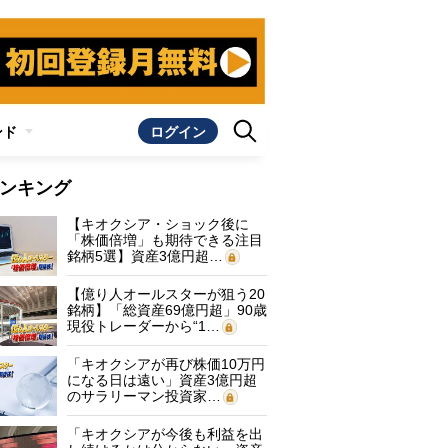
ンド
ログイン
ンキング
【キオクシア・ショック後に
「株価倍増」も期待できる注目
銘柄5選】資産3億円超…
【億り人オールスターが狙う20
銘柄】「総資産69億円超」90歳
現役トレーダーから“1…
「キオクシアが再び株価10万円
になる日は遠い」資産3億円超
のサラリーマン投資家…
「キオクシアが今後も利益を出