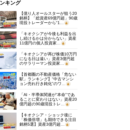
ンキング
【億り人オールスターが狙う20
銘柄】「総資産69億円超」90歳
現役トレーダーから“1…
「キオクシアが今後も利益を出
し続けるかは分からない」資産
11億円の個人投資家…
「キオクシアが再び株価10万円
になる日は遠い」資産3億円超
のサラリーマン投資家…
【首都圏の不動産価格「危ない
駅」ランキング】“中古マンシ
ョン売れ行き鈍化”のワ…
「AI・半導体関連が“本命”であ
ることに変わりはない」資産20
億円超の90歳現役トレ…
【キオクシア・ショック後に
「株価倍増」も期待できる注目
銘柄5選】資産3億円超…