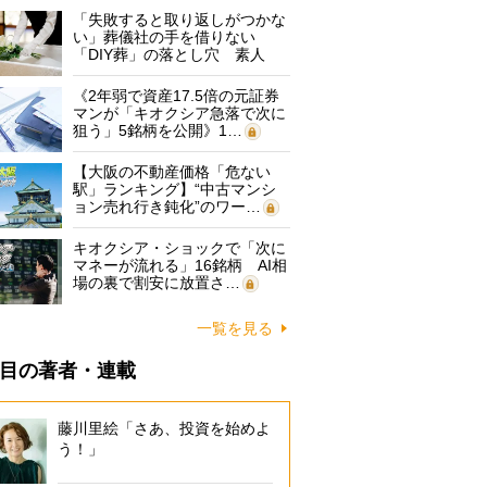
「失敗すると取り返しがつかな
い」葬儀社の手を借りない
「DIY葬」の落とし穴 素人
に…
《2年弱で資産17.5倍の元証券
マンが「キオクシア急落で次に
狙う」5銘柄を公開》1…
【大阪の不動産価格「危ない
駅」ランキング】“中古マンシ
ョン売れ行き鈍化”のワー…
キオクシア・ショックで「次に
マネーが流れる」16銘柄 AI相
場の裏で割安に放置さ…
一覧を見る
目の著者・連載
藤川里絵「さあ、投資を始めよ
う！」