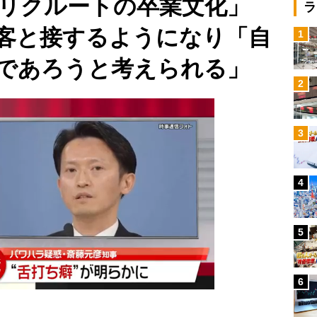
「リクルートの卒業文化」
ラ
客と接するようになり「自
1
であろうと考えられる」
2
3
4
5
6