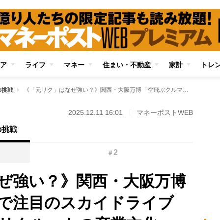
ア
ライフ
マネー
住まい・不動産
家計
トレ
の挑戦
《「元リク」はなぜ強い？》関西・大阪万博「空飛ぶクルマ」で注目のスカイドライブCEO室長が語る「リクルートの卒業文化」 常に経営目線で顧客と接するようになり「自分の気持ちに正直であろうと考えられる」
2025.12.11 16:01
マネーポストWEB
の挑戦
2
＃
ぜ強い？》関西・大阪万博
で注目のスカイドライブ