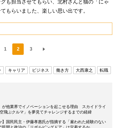
グも担当させてもらい、北村さんと猫の「にゃ
せてもらいました、楽しい思い出です。
1
2
3
ー
キャリア
ビジネス
働き方
大西康之
転職
」が他業界でイノベーションを起こせる理由 スカイドライ
「空飛ぶクルマ」を夢見てチャレンジするまでの経緯
か】国民民主・伊藤孝惠氏が指摘する「雇われた経験のない
で民間と政治の「リボルビングドア」は定着するか