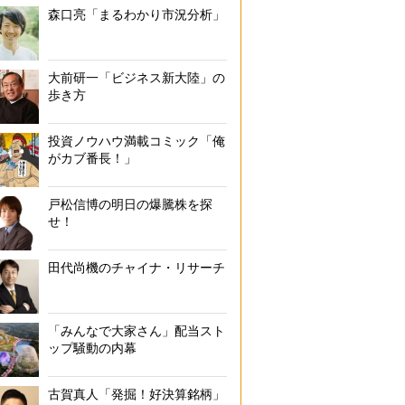
森口亮「まるわかり市況分析」
大前研一「ビジネス新大陸」の
歩き方
投資ノウハウ満載コミック「俺
がカブ番長！」
戸松信博の明日の爆騰株を探
せ！
田代尚機のチャイナ・リサーチ
「みんなで大家さん」配当スト
ップ騒動の内幕
古賀真人「発掘！好決算銘柄」