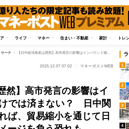
ア
ライフ
マネー
住まい・不動産
家計
トレ
リサーチ
【日中経済格差は歴然】高市発言の影響はインバウンド縮小だけでは済まない？ 日中関係がさらに悪化すれば、貿易縮小を通じて日本経済が大きなダメージを負う恐れも
ラ
1
2025.12.07 07:02
マネーポストWEB
2
歴然】高市発言の影響はイ
けでは済まない？ 日中関
3
れば、貿易縮小を通じて日
4
メージを負う恐れも