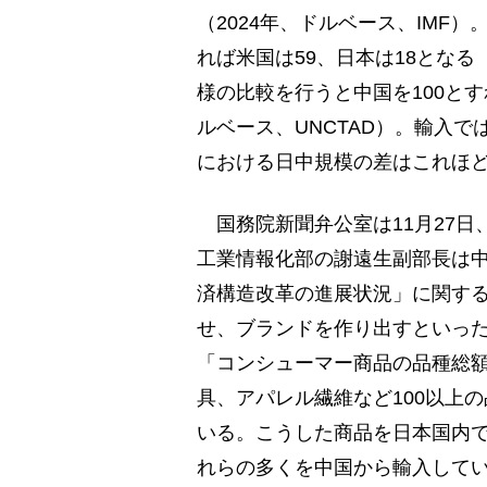
（2024年、ドルベース、IMF
れば米国は59、日本は18となる
様の比較を行うと中国を100とす
ルベース、UNCTAD）。輸入で
における日中規模の差はこれほ
国務院新聞弁公室は11月27日
工業情報化部の謝遠生副部長は
済構造改革の進展状況」に関す
せ、ブランドを作り出すといった
「コンシューマー商品の品種総額
具、アパレル繊維など100以上
いる。こうした商品を日本国内
れらの多くを中国から輸入して