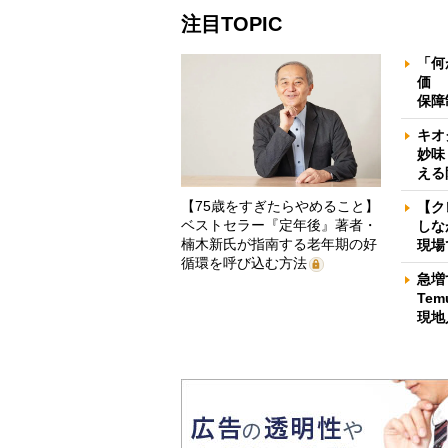
注目TOPIC
「何
価 
保障
キオ
妙味
える
【75歳をすぎたらやめること】
【ク
ベストセラー『定年後』著者・
しな
楠木新氏が指南する老年期の好
現場
循環を呼び込む方法
急増
Te
現地