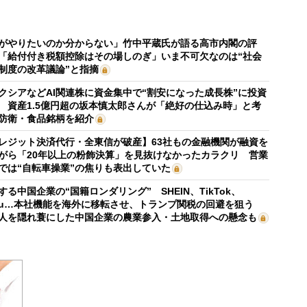
がやりたいのか分からない」竹中平蔵氏が語る高市内閣の評
「給付付き税額控除はその場しのぎ」いま不可欠なのは“社会
制度の改革議論”と指摘
クシアなどAI関連株に資金集中で“割安になった成長株”に投資
 資産1.5億円超の坂本慎太郎さんが「絶好の仕込み時」と考
防衛・食品銘柄を紹介
レジット決済代行・全東信が破産】63社もの金融機関が融資を
がら「20年以上の粉飾決算」を見抜けなかったカラクリ 営業
では“自転車操業”の焦りも表出していた
する中国企業の“国籍ロンダリング” SHEIN、TikTok、
mu…本社機能を海外に移転させ、トランプ関税の回避を狙う
人を隠れ蓑にした中国企業の農業参入・土地取得への懸念も