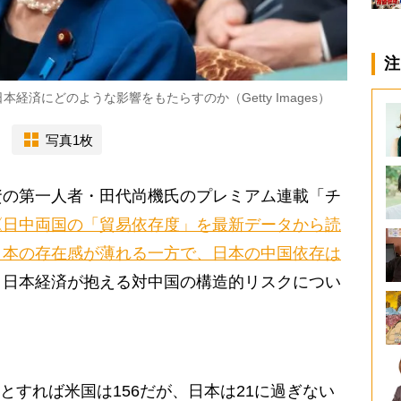
注
済にどのような影響をもたらすのか（Getty Images）
写真1枚
の第一人者・田代尚機氏のプレミアム連載「チ
《日中両国の「貿易依存度」を最新データから読
日本の存在感が薄れる一方で、日本の中国依存は
、日本経済が抱える対中国の構造的リスクについ
とすれば米国は156だが、日本は21に過ぎない