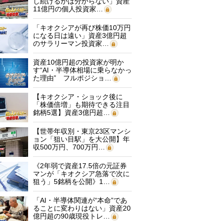
し続けるかは分からない」資産
11億円の個人投資家…
「キオクシアが再び株価10万円
になる日は遠い」資産3億円超
のサラリーマン投資家…
資産10億円超の投資家が明か
す“AI・半導体相場に乗らなかっ
た理由” フルポジショ…
【キオクシア・ショック後に
「株価倍増」も期待できる注目
銘柄5選】資産3億円超…
【世帯年収別・東京23区マンシ
ョン「狙い目駅」を大公開】年
収500万円、700万円…
《2年弱で資産17.5倍の元証券
マンが「キオクシア急落で次に
狙う」5銘柄を公開》1…
「AI・半導体関連が“本命”であ
ることに変わりはない」資産20
億円超の90歳現役トレ…