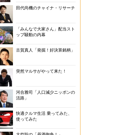
田代尚機のチャイナ・リサーチ
「みんなで大家さん」配当スト
ップ騒動の内幕
古賀真人「発掘！好決算銘柄」
突然マルサがやって来た！
河合雅司「人口減少ニッポンの
活路」
快適クルマ生活 乗ってみた、
使ってみた
大竹聡の「昼酒御免！」