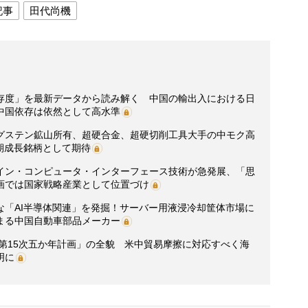
記事
田代尚機
存度」を最新データから読み解く 中国の輸出入における日
中国依存は依然として高水準
グステン鉱山所有、超硬合金、超硬切削工具大手の中モク高
期成長銘柄として期待
イン・コンピュータ・インターフェース技術が急発展、「思
画では国家戦略産業として位置づけ
な「AI半導体関連」を発掘！サーバー用液浸冷却筐体市場に
まる中国自動車部品メーカー
「第15次五か年計画」の全貌 米中貿易摩擦に対応すべく海
明に