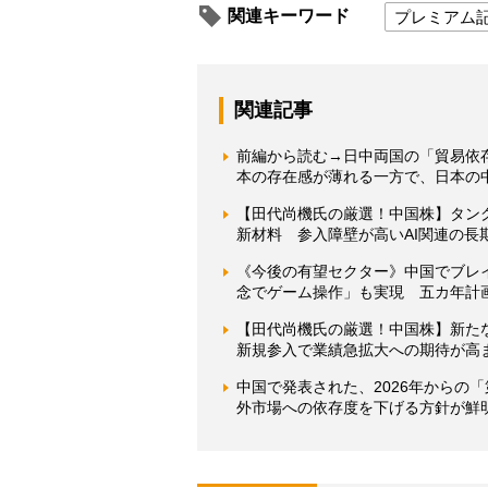
関連キーワード
プレミアム
関連記事
前編から読む→日中両国の「貿易依
本の存在感が薄れる一方で、日本の
【田代尚機氏の厳選！中国株】タン
新材料 参入障壁が高いAI関連の長
《今後の有望セクター》中国でブレ
念でゲーム操作」も実現 五カ年計
【田代尚機氏の厳選！中国株】新た
新規参入で業績急拡大への期待が高
中国で発表された、2026年からの
外市場への依存度を下げる方針が鮮