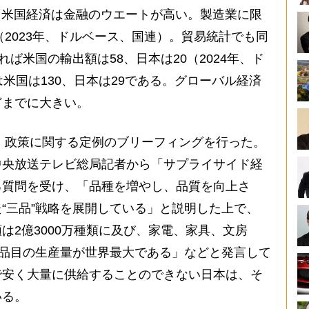
）。米国経済は金融のウエートが高い。製造業に限
（2023年、ドルベース、国連）。貿易統計でも同
れば米国の輸出額は58、日本は20（2024年、ド
は米国は130、日本は29である。グローバル経済
どまでに大きい。
、政策に関する定例のブリーフィングを行った。
中央放送テレビ総局記者から「サプライサイド経
る質問を受け、「品種を増やし、品質を向上さ
“三品”戦略を展開している」と説明した上で、
は2億3000万種類に及び、家電、家具、文房
の品目の生産量が世界最大である」などと発言して
で安く大量に供給することのできない日本は、そ
いる。