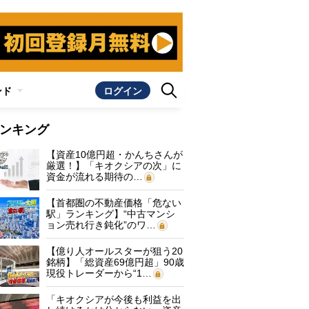
ンド
ログイン
ンキング
【資産10億円超・かんちさんが
厳選！】「キオクシアの次」に
資金が流れる期待の…
【首都圏の不動産価格「危ない
駅」ランキング】“中古マンシ
ョン売れ行き鈍化”のワ…
【億り人オールスターが狙う20
銘柄】「総資産69億円超」90歳
現役トレーダーから“1…
「キオクシアが今後も利益を出