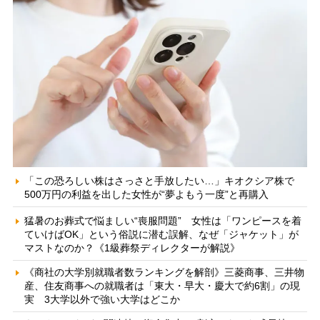
「この恐ろしい株はさっさと手放したい…」キオクシア株で
500万円の利益を出した女性が“夢よもう一度”と再購入
猛暑のお葬式で悩ましい“喪服問題” 女性は「ワンピースを着
ていけばOK」という俗説に潜む誤解、なぜ「ジャケット」が
マストなのか？《1級葬祭ディレクターが解説》
《商社の大学別就職者数ランキングを解剖》三菱商事、三井物
産、住友商事への就職者は「東大・早大・慶大で約6割」の現
実 3大学以外で強い大学はどこか