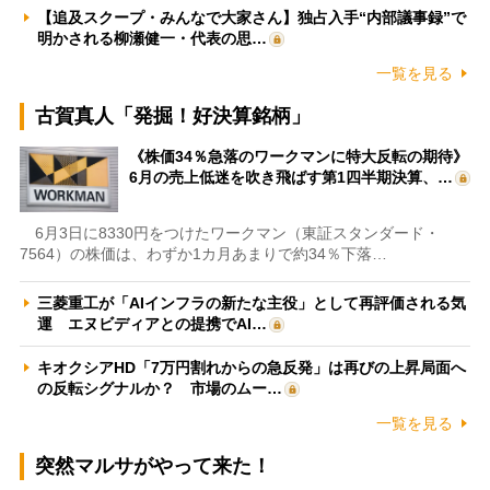
【追及スクープ・みんなで大家さん】独占入手“内部議事録”で
明かされる柳瀬健一・代表の思…
一覧を見る
古賀真人「発掘！好決算銘柄」
《株価34％急落のワークマンに特大反転の期待》
6月の売上低迷を吹き飛ばす第1四半期決算、…
6月3日に8330円をつけたワークマン（東証スタンダード・
7564）の株価は、わずか1カ月あまりで約34％下落…
三菱重工が「AIインフラの新たな主役」として再評価される気
運 エヌビディアとの提携でAI…
キオクシアHD「7万円割れからの急反発」は再びの上昇局面へ
の反転シグナルか？ 市場のムー…
一覧を見る
突然マルサがやって来た！