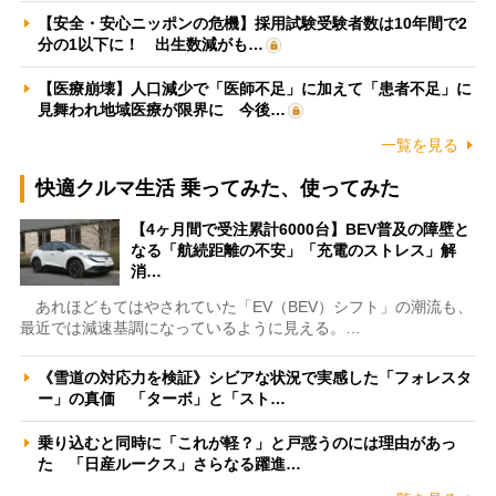
【安全・安心ニッポンの危機】採用試験受験者数は10年間で2
分の1以下に！ 出生数減がも…
【医療崩壊】人口減少で「医師不足」に加えて「患者不足」に
見舞われ地域医療が限界に 今後…
一覧を見る
快適クルマ生活 乗ってみた、使ってみた
【4ヶ月間で受注累計6000台】BEV普及の障壁と
なる「航続距離の不安」「充電のストレス」解
消…
あれほどもてはやされていた「EV（BEV）シフト」の潮流も、
最近では減速基調になっているように見える。…
《雪道の対応力を検証》シビアな状況で実感した「フォレスタ
ー」の真価 「ターボ」と「スト…
乗り込むと同時に「これが軽？」と戸惑うのには理由があっ
た 「日産ルークス」さらなる躍進…