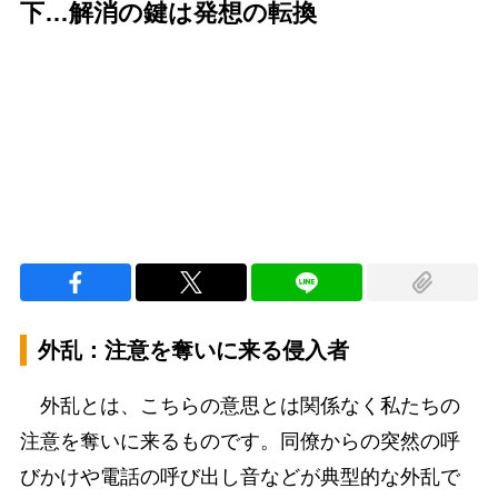
下…解消の鍵は発想の転換
Loaded
:
97.10%
/
Unmute
外乱：注意を奪いに来る侵入者
外乱とは、こちらの意思とは関係なく私たちの
注意を奪いに来るものです。同僚からの突然の呼
びかけや電話の呼び出し音などが典型的な外乱で