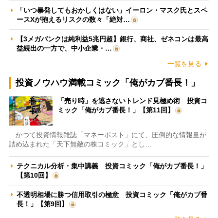
「いつ暴発してもおかしくはない」イーロン・マスク氏とスペ
ースXが抱えるリスクの数々「絶対…
【3メガバンクは純利益5兆円超】銀行、商社、ゼネコンは最高
益続出の一方で、中小企業・…
一覧を見る
投資ノウハウ満載コミック「俺がカブ番長！」
「売り時」を逃さないトレンド見極め術 投資コ
ミック「俺がカブ番長！」【第11回】
かつて投資情報雑誌「マネーポスト」にて、圧倒的な情報量が
詰め込まれた「天下無敵の株コミック」とし…
テクニカル分析・集中講義 投資コミック「俺がカブ番長！」
【第10回】
不透明相場に勝つ信用取引の極意 投資コミック「俺がカブ番
長！」【第9回】