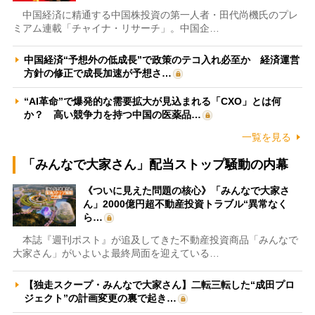
中国経済に精通する中国株投資の第一人者・田代尚機氏のプレ
ミアム連載「チャイナ・リサーチ」。中国企…
中国経済“予想外の低成長”で政策のテコ入れ必至か 経済運営
方針の修正で成長加速が予想さ…
“AI革命”で爆発的な需要拡大が見込まれる「CXO」とは何
か？ 高い競争力を持つ中国の医薬品…
一覧を見る
「みんなで大家さん」配当ストップ騒動の内幕
《ついに見えた問題の核心》「みんなで大家さ
ん」2000億円超不動産投資トラブル“異常なく
ら…
本誌『週刊ポスト』が追及してきた不動産投資商品「みんなで
大家さん」がいよいよ最終局面を迎えている…
【独走スクープ・みんなで大家さん】二転三転した“成田プロ
ジェクト”の計画変更の裏で起き…