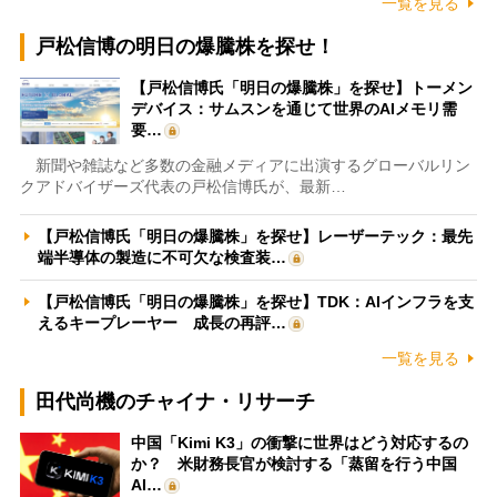
一覧を見る
戸松信博の明日の爆騰株を探せ！
【戸松信博氏「明日の爆騰株」を探せ】トーメン
デバイス：サムスンを通じて世界のAIメモリ需
要…
新聞や雑誌など多数の金融メディアに出演するグローバルリン
クアドバイザーズ代表の戸松信博氏が、最新…
【戸松信博氏「明日の爆騰株」を探せ】レーザーテック：最先
端半導体の製造に不可欠な検査装…
【戸松信博氏「明日の爆騰株」を探せ】TDK：AIインフラを支
えるキープレーヤー 成長の再評…
一覧を見る
田代尚機のチャイナ・リサーチ
中国「Kimi K3」の衝撃に世界はどう対応するの
か？ 米財務長官が検討する「蒸留を行う中国
AI…