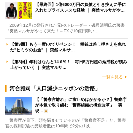
【最終回】1億6000万円の負債と引き換えに手に
入れたプライスレスな経験 ｜ 突然マルサがや…
2009年12月に発行された元FXトレーダー・磯貝清明氏の著書
『突然マルサがやって来た！～FXで10億円稼い…
【第9回】もう一度FXでリベンジ！ 種銭は差し押さえを免れ
た”ヒミツのお金” ｜ 突然マルサ…
【第8回】年利はなんと14.6％！ 毎日5万円超の延滞税が積み
上がっていく ｜ 突然マルサ…
一覧を見る
河合雅司「人口減少ニッポンの活路」
【「警察官離れ」に歯止めはかかるか？】警察庁
が本気で取り組む「警察組織の構造改革」 実
現…
警察庁が目下、頭を悩ませているのが「警察官不足」だ。警察
官の採用試験の受験者数は10年間で2分の1以…