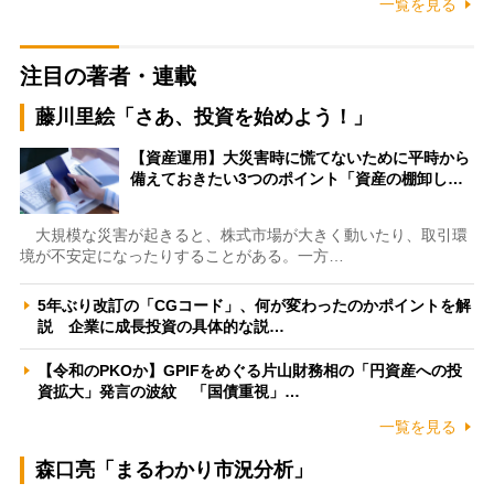
一覧を見る
注目の著者・連載
藤川里絵「さあ、投資を始めよう！」
【資産運用】大災害時に慌てないために平時から
備えておきたい3つのポイント「資産の棚卸し…
大規模な災害が起きると、株式市場が大きく動いたり、取引環
境が不安定になったりすることがある。一方…
5年ぶり改訂の「CGコード」、何が変わったのかポイントを解
説 企業に成長投資の具体的な説…
【令和のPKOか】GPIFをめぐる片山財務相の「円資産への投
資拡大」発言の波紋 「国債重視」…
一覧を見る
森口亮「まるわかり市況分析」