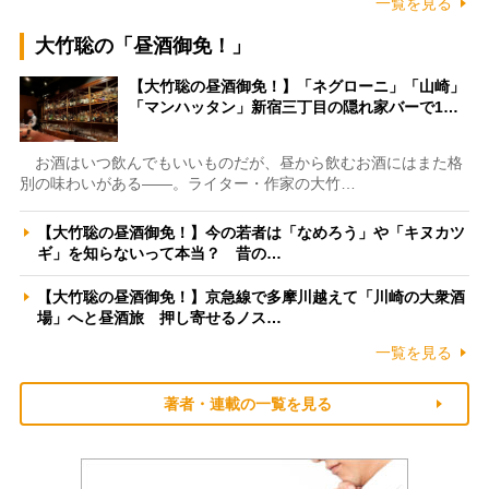
一覧を見る
大竹聡の「昼酒御免！」
【大竹聡の昼酒御免！】「ネグローニ」「山崎」
「マンハッタン」新宿三丁目の隠れ家バーで1…
お酒はいつ飲んでもいいものだが、昼から飲むお酒にはまた格
別の味わいがある――。ライター・作家の大竹…
【大竹聡の昼酒御免！】今の若者は「なめろう」や「キヌカツ
ギ」を知らないって本当？ 昔の…
【大竹聡の昼酒御免！】京急線で多摩川越えて「川崎の大衆酒
場」へと昼酒旅 押し寄せるノス…
一覧を見る
著者・連載の一覧を見る