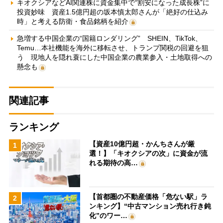
キオクシアなどAI関連株に資金集中で“割安になった成長株”に
投資妙味 資産1.5億円超の坂本慎太郎さんが「絶好の仕込み
時」と考える防衛・食品銘柄を紹介
急増する中国企業の“国籍ロンダリング” SHEIN、TikTok、
Temu…本社機能を海外に移転させ、トランプ関税の回避を狙
う 現地人を隠れ蓑にした中国企業の農業参入・土地取得への
懸念も
関連記事
ランキング
【資産10億円超・かんちさんが厳
1
選！】「キオクシアの次」に資金が流
れる期待の高…
【首都圏の不動産価格「危ない駅」ラ
2
ンキング】“中古マンション売れ行き鈍
化”のワー…