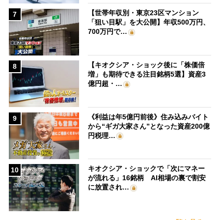
【世帯年収別・東京23区マンション
7
「狙い目駅」を大公開】年収500万円、
700万円で…
【キオクシア・ショック後に「株価倍
8
増」も期待できる注目銘柄5選】資産3
億円超・…
《利益は年5億円前後》住み込みバイト
9
から“ギガ大家さん”となった資産200億
円税理…
キオクシア・ショックで「次にマネー
10
が流れる」16銘柄 AI相場の裏で割安
に放置され…