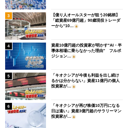
【億り人オールスターが狙う20銘柄】
3
「総資産69億円超」90歳現役トレーダ
ーから“10…
資産10億円超の投資家が明かす“AI・半
4
導体相場に乗らなかった理由” フルポ
ジション…
「キオクシアが今後も利益を出し続け
5
るかは分からない」資産11億円の個人
投資家が…
「キオクシアが再び株価10万円になる
6
日は遠い」資産3億円超のサラリーマン
投資家が…