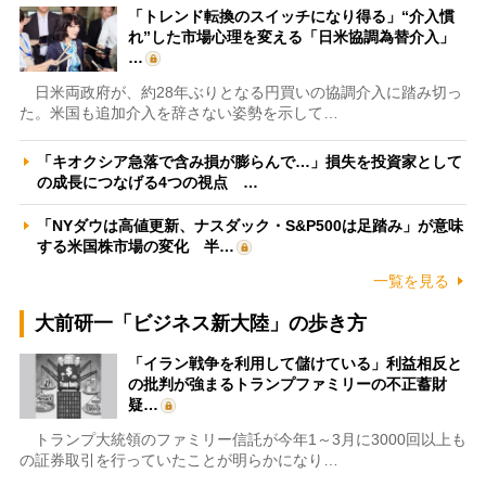
「トレンド転換のスイッチになり得る」“介入慣
れ”した市場心理を変える「日米協調為替介入」
…
日米両政府が、約28年ぶりとなる円買いの協調介入に踏み切っ
た。米国も追加介入を辞さない姿勢を示して…
「キオクシア急落で含み損が膨らんで…」損失を投資家として
の成長につなげる4つの視点 …
「NYダウは高値更新、ナスダック・S&P500は足踏み」が意味
する米国株市場の変化 半…
一覧を見る
大前研一「ビジネス新大陸」の歩き方
「イラン戦争を利用して儲けている」利益相反と
の批判が強まるトランプファミリーの不正蓄財
疑…
トランプ大統領のファミリー信託が今年1～3月に3000回以上も
の証券取引を行っていたことが明らかになり…