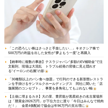
「この恐ろしい株はさっさと手放したい…」キオクシア株で
500万円の利益を出した女性が“夢よもう一度”と再購入
【納車時に複数の事故】テスラジャパン“多額のEV補助金”で注
文殺到、現場は大混乱 トラブル続発の背後に見え隠れす
る“イーロンの右腕”の影
「30種類以上のパン食べ放題」で行列のできる新形態レストラ
ンを手掛けるサンマルクホールディングス 同社に聞いた「店
舗展開のコンセプト」、事業を多角化してもぶれない軸
【土俵に埋まるカネ】大の里、豊昇龍が黒星続きの名古屋場所
は「懸賞金2826万円」が下位力士に渡り「今日はみんなで焼肉
だ！」 金星4個配給で協会は年96万円の支出増に