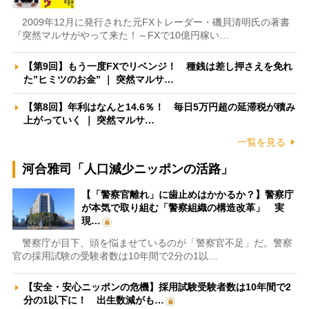
2009年12月に発行された元FXトレーダー・磯貝清明氏の著書
『突然マルサがやって来た！～FXで10億円稼い…
【第9回】もう一度FXでリベンジ！ 種銭は差し押さえを免れ
た”ヒミツのお金” ｜ 突然マルサ…
【第8回】年利はなんと14.6％！ 毎日5万円超の延滞税が積み
上がっていく ｜ 突然マルサ…
一覧を見る
河合雅司「人口減少ニッポンの活路」
【「警察官離れ」に歯止めはかかるか？】警察庁
が本気で取り組む「警察組織の構造改革」 実
現…
警察庁が目下、頭を悩ませているのが「警察官不足」だ。警察
官の採用試験の受験者数は10年間で2分の1以…
【安全・安心ニッポンの危機】採用試験受験者数は10年間で2
分の1以下に！ 出生数減がも…