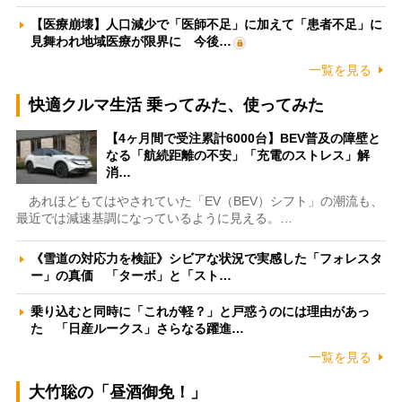
【医療崩壊】人口減少で「医師不足」に加えて「患者不足」に
見舞われ地域医療が限界に 今後…
一覧を見る
快適クルマ生活 乗ってみた、使ってみた
【4ヶ月間で受注累計6000台】BEV普及の障壁と
なる「航続距離の不安」「充電のストレス」解
消…
あれほどもてはやされていた「EV（BEV）シフト」の潮流も、
最近では減速基調になっているように見える。…
《雪道の対応力を検証》シビアな状況で実感した「フォレスタ
ー」の真価 「ターボ」と「スト…
乗り込むと同時に「これが軽？」と戸惑うのには理由があっ
た 「日産ルークス」さらなる躍進…
一覧を見る
大竹聡の「昼酒御免！」