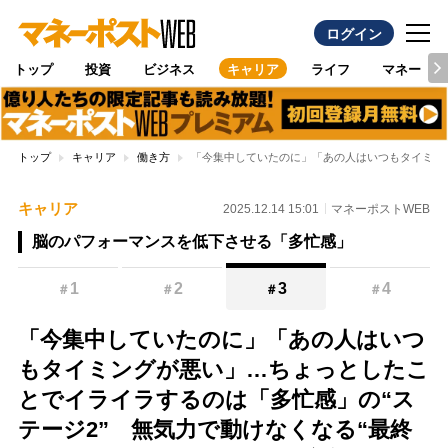
ログイン
トップ
投資
ビジネス
キャリア
ライフ
マネー
トップ
キャリア
働き方
「今集中していたのに」「あの人はいつもタイミング
キャリア
2025.12.14 15:01
マネーポストWEB
脳のパフォーマンスを低下させる「多忙感」
1
2
3
4
＃
＃
＃
＃
「今集中していたのに」「あの人はいつ
もタイミングが悪い」…ちょっとしたこ
とでイライラするのは「多忙感」の“ス
テージ2” 無気力で動けなくなる“最終