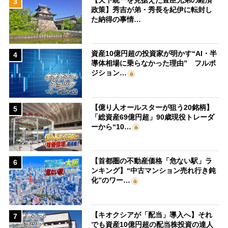
3
政策】秀吉が弟・秀長を紀伊に転封し
た納得の事情…
資産10億円超の投資家が明かす“AI・半
4
導体相場に乗らなかった理由” フルポ
ジション…
【億り人オールスターが狙う20銘柄】
5
「総資産69億円超」90歳現役トレーダ
ーから“10…
【首都圏の不動産価格「危ない駅」ラ
6
ンキング】“中古マンション売れ行き鈍
化”のワー…
【キオクシアが「配当」導入へ】それ
7
でも資産10億円超の配当株投資の達人