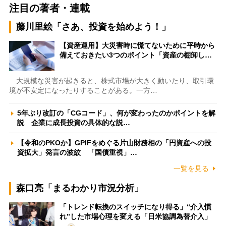
注目の著者・連載
藤川里絵「さあ、投資を始めよう！」
【資産運用】大災害時に慌てないために平時から
備えておきたい3つのポイント「資産の棚卸し…
大規模な災害が起きると、株式市場が大きく動いたり、取引環
境が不安定になったりすることがある。一方…
5年ぶり改訂の「CGコード」、何が変わったのかポイントを解
説 企業に成長投資の具体的な説…
【令和のPKOか】GPIFをめぐる片山財務相の「円資産への投
資拡大」発言の波紋 「国債重視」…
一覧を見る
森口亮「まるわかり市況分析」
「トレンド転換のスイッチになり得る」“介入慣
れ”した市場心理を変える「日米協調為替介入」
…