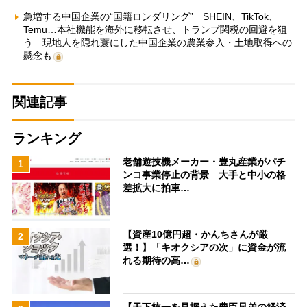
急増する中国企業の“国籍ロンダリング” SHEIN、TikTok、
Temu…本社機能を海外に移転させ、トランプ関税の回避を狙
う 現地人を隠れ蓑にした中国企業の農業参入・土地取得への
懸念も
関連記事
ランキング
老舗遊技機メーカー・豊丸産業がパチ
1
ンコ事業停止の背景 大手と中小の格
差拡大に拍車…
【資産10億円超・かんちさんが厳
2
選！】「キオクシアの次」に資金が流
れる期待の高…
【天下統一を見据えた豊臣兄弟の経済