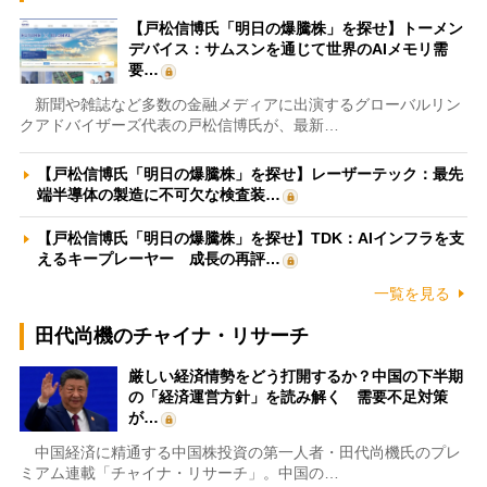
【戸松信博氏「明日の爆騰株」を探せ】トーメン
デバイス：サムスンを通じて世界のAIメモリ需
要…
新聞や雑誌など多数の金融メディアに出演するグローバルリン
クアドバイザーズ代表の戸松信博氏が、最新…
【戸松信博氏「明日の爆騰株」を探せ】レーザーテック：最先
端半導体の製造に不可欠な検査装…
【戸松信博氏「明日の爆騰株」を探せ】TDK：AIインフラを支
えるキープレーヤー 成長の再評…
一覧を見る
田代尚機のチャイナ・リサーチ
厳しい経済情勢をどう打開するか？中国の下半期
の「経済運営方針」を読み解く 需要不足対策
が…
中国経済に精通する中国株投資の第一人者・田代尚機氏のプレ
ミアム連載「チャイナ・リサーチ」。中国の…