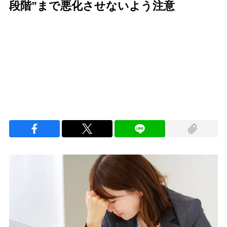
段階”まで悪化させないよう注意
Loaded
:
100.00%
/
Unmute