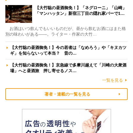
【大竹聡の昼酒御免！】「ネグローニ」「山崎」
「マンハッタン」新宿三丁目の隠れ家バーで1…
お酒はいつ飲んでもいいものだが、昼から飲むお酒にはまた格
別の味わいがある――。ライター・作家の大竹…
【大竹聡の昼酒御免！】今の若者は「なめろう」や「キヌカツ
ギ」を知らないって本当？ 昔の…
【大竹聡の昼酒御免！】京急線で多摩川越えて「川崎の大衆酒
場」へと昼酒旅 押し寄せるノス…
一覧を見る
著者・連載の一覧を見る