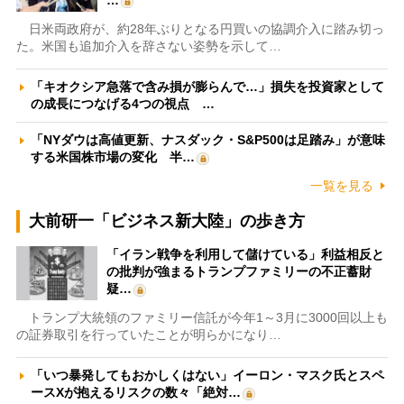
日米両政府が、約28年ぶりとなる円買いの協調介入に踏み切っ
た。米国も追加介入を辞さない姿勢を示して…
「キオクシア急落で含み損が膨らんで…」損失を投資家として
の成長につなげる4つの視点 …
「NYダウは高値更新、ナスダック・S&P500は足踏み」が意味
する米国株市場の変化 半…
一覧を見る
大前研一「ビジネス新大陸」の歩き方
「イラン戦争を利用して儲けている」利益相反と
の批判が強まるトランプファミリーの不正蓄財
疑…
トランプ大統領のファミリー信託が今年1～3月に3000回以上も
の証券取引を行っていたことが明らかになり…
「いつ暴発してもおかしくはない」イーロン・マスク氏とスペ
ースXが抱えるリスクの数々「絶対…