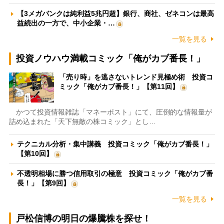
【3メガバンクは純利益5兆円超】銀行、商社、ゼネコンは最高
益続出の一方で、中小企業・…
一覧を見る
投資ノウハウ満載コミック「俺がカブ番長！」
「売り時」を逃さないトレンド見極め術 投資コ
ミック「俺がカブ番長！」【第11回】
かつて投資情報雑誌「マネーポスト」にて、圧倒的な情報量が
詰め込まれた「天下無敵の株コミック」とし…
テクニカル分析・集中講義 投資コミック「俺がカブ番長！」
【第10回】
不透明相場に勝つ信用取引の極意 投資コミック「俺がカブ番
長！」【第9回】
一覧を見る
戸松信博の明日の爆騰株を探せ！