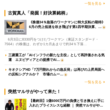
一覧を見る
古賀真人「発掘！好決算銘柄」
《株価34％急落のワークマンに特大反転の期待》
6月の売上低迷を吹き飛ばす第1四半期決算、…
6月3日に8330円をつけたワークマン（東証スタンダード・
7564）の株価は、わずか1カ月あまりで約34％下落…
三菱重工が「AIインフラの新たな主役」として再評価される気
運 エヌビディアとの提携でAI…
キオクシアHD「7万円割れからの急反発」は再びの上昇局面へ
の反転シグナルか？ 市場のムー…
一覧を見る
突然マルサがやって来た！
【最終回】1億6000万円の負債と引き換えに手に
入れたプライスレスな経験 ｜ 突然マルサがや…