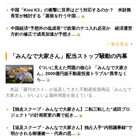
中国「Kimi K3」の衝撃に世界はどう対応するのか？ 米財務
長官が検討する「蒸留を行う中国…
中国経済“予想外の低成長”で政策のテコ入れ必至か 経済運営
方針の修正で成長加速が予想さ…
一覧を見る
「みんなで大家さん」配当ストップ騒動の内幕
《ついに見えた問題の核心》「みんなで大家さ
ん」2000億円超不動産投資トラブル“異常なく
ら…
本誌『週刊ポスト』が追及してきた不動産投資商品「みんなで
大家さん」がいよいよ最終局面を迎えている…
【独走スクープ・みんなで大家さん】二転三転した“成田プロ
ジェクト”の計画変更の裏で起き…
【追及スクープ・みんなで大家さん】独占入手“内部議事録”で
明かされる柳瀬健一・代表の思…