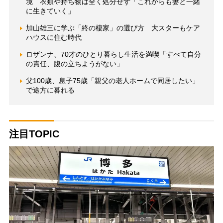
境 衣類や持ち物は全く処分せず「これからも妻と一緒
に生きていく」
加山雄三に学ぶ「終の棲家」の選び方 大スターもケア
ハウスに住む時代
ロザンナ、70才のひとり暮らし生活を満喫「すべて自分
の責任、腹の立ちようがない」
父100歳、息子75歳「親父の老人ホームで同居したい」
で途方に暮れる
注目TOPIC