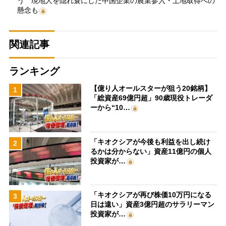
う 現地人を隠れ蓑にした中国企業の農業参入・土地取得への
懸念も
関連記事
ランキング
【億り人オールスターが狙う20銘柄】
1
「総資産69億円超」90歳現役トレーダ
ーから“10…
「キオクシアが今後も利益を出し続け
2
るかは分からない」資産11億円の個人
投資家が…
「キオクシアが再び株価10万円になる
3
日は遠い」資産3億円超のサラリーマン
投資家が…