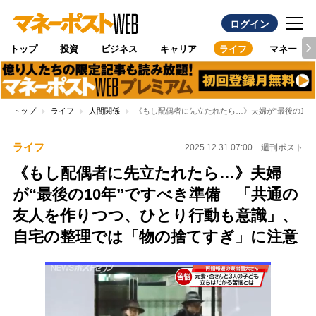
ログイン
トップ
投資
ビジネス
キャリア
ライフ
マネー
トップ
ライフ
人間関係
《もし配偶者に先立たれたら…》夫婦が“最後の10
ライフ
2025.12.31 07:00
週刊ポスト
《もし配偶者に先立たれたら…》夫婦
が“最後の10年”ですべき準備 「共通の
友人を作りつつ、ひとり行動も意識」、
自宅の整理では「物の捨てすぎ」に注意