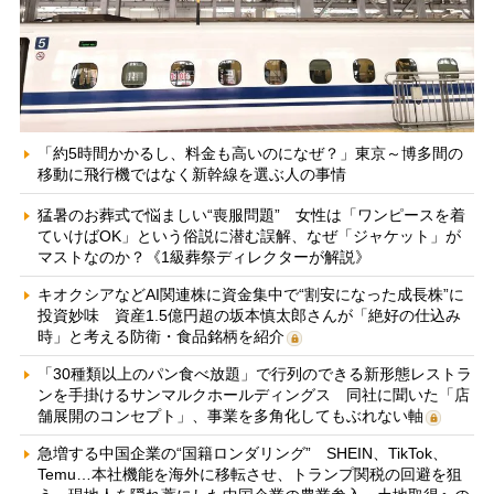
「約5時間かかるし、料金も高いのになぜ？」東京～博多間の
移動に飛行機ではなく新幹線を選ぶ人の事情
猛暑のお葬式で悩ましい“喪服問題” 女性は「ワンピースを着
ていけばOK」という俗説に潜む誤解、なぜ「ジャケット」が
マストなのか？《1級葬祭ディレクターが解説》
キオクシアなどAI関連株に資金集中で“割安になった成長株”に
投資妙味 資産1.5億円超の坂本慎太郎さんが「絶好の仕込み
時」と考える防衛・食品銘柄を紹介
「30種類以上のパン食べ放題」で行列のできる新形態レストラ
ンを手掛けるサンマルクホールディングス 同社に聞いた「店
舗展開のコンセプト」、事業を多角化してもぶれない軸
急増する中国企業の“国籍ロンダリング” SHEIN、TikTok、
Temu…本社機能を海外に移転させ、トランプ関税の回避を狙