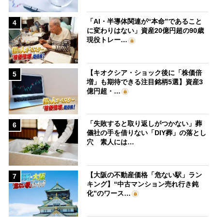
「AI・半導体関連が“本命”であること
4
に変わりはない」資産20億円超の90歳
現役トレー…
【キオクシア・ショック後に「株価倍
5
増」も期待できる注目銘柄5選】資産3
億円超・…
「失敗すると取り返しがつかない」葬
6
儀社の手を借りない「DIY葬」の落とし
穴 素人には…
【大阪の不動産価格「危ない駅」ラン
7
キング】“中古マンション売れ行き鈍
化”のワース…