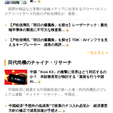
要…
新聞や雑誌など多数の金融メディアに出演するグローバルリン
クアドバイザーズ代表の戸松信博氏が、最新…
【戸松信博氏「明日の爆騰株」を探せ】レーザーテック：最先
端半導体の製造に不可欠な検査装…
【戸松信博氏「明日の爆騰株」を探せ】TDK：AIインフラを支
えるキープレーヤー 成長の再評…
一覧を見る
田代尚機のチャイナ・リサーチ
中国「Kimi K3」の衝撃に世界はどう対応するの
か？ 米財務長官が検討する「蒸留を行う中国
AI…
中国経済に精通する中国株投資の第一人者・田代尚機氏のプレ
ミアム連載「チャイナ・リサーチ」。中国企…
中国経済“予想外の低成長”で政策のテコ入れ必至か 経済運営
方針の修正で成長加速が予想さ…