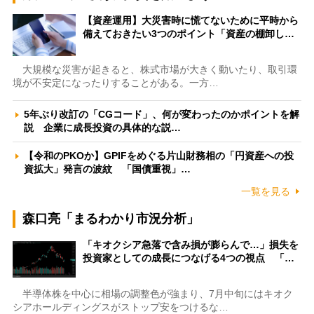
【資産運用】大災害時に慌てないために平時から
備えておきたい3つのポイント「資産の棚卸し…
大規模な災害が起きると、株式市場が大きく動いたり、取引環
境が不安定になったりすることがある。一方…
5年ぶり改訂の「CGコード」、何が変わったのかポイントを解
説 企業に成長投資の具体的な説…
【令和のPKOか】GPIFをめぐる片山財務相の「円資産への投
資拡大」発言の波紋 「国債重視」…
一覧を見る
森口亮「まるわかり市況分析」
「キオクシア急落で含み損が膨らんで…」損失を
投資家としての成長につなげる4つの視点 「…
半導体株を中心に相場の調整色が強まり、7月中旬にはキオク
シアホールディングスがストップ安をつけるな…