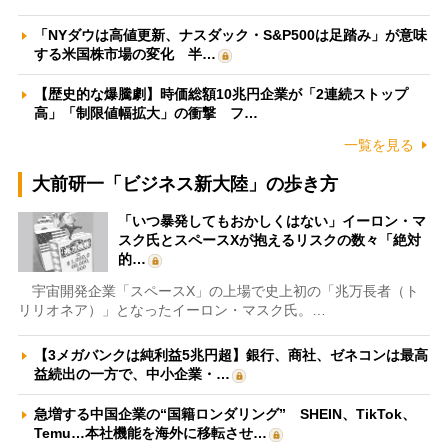
「NYダウは高値更新、ナスダック・S&P500は足踏み」が意味
する米国株市場の変化 半…
【歴史的な爆騰劇】時価総額10兆円企業が「2連続ストップ
高」「制限値幅拡大」の衝撃 フ…
一覧を見る
大前研一「ビジネス新大陸」の歩き方
「いつ暴発してもおかしくはない」イーロン・マ
スク氏とスペースXが抱えるリスクの数々「絶対
的…
宇宙開発企業「スペースX」の上場で史上初の「兆万長者（ト
リリオネア）」となったイーロン・マスク氏。…
【3メガバンクは純利益5兆円超】銀行、商社、ゼネコンは最高
益続出の一方で、中小企業・…
急増する中国企業の“国籍ロンダリング” SHEIN、TikTok、
Temu…本社機能を海外に移転させ…