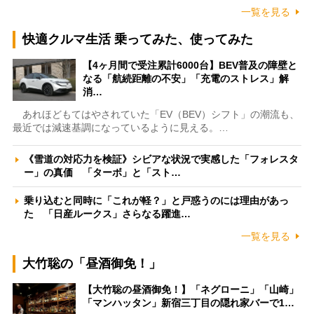
一覧を見る
快適クルマ生活 乗ってみた、使ってみた
【4ヶ月間で受注累計6000台】BEV普及の障壁と
なる「航続距離の不安」「充電のストレス」解
消…
あれほどもてはやされていた「EV（BEV）シフト」の潮流も、
最近では減速基調になっているように見える。…
《雪道の対応力を検証》シビアな状況で実感した「フォレスタ
ー」の真価 「ターボ」と「スト…
乗り込むと同時に「これが軽？」と戸惑うのには理由があっ
た 「日産ルークス」さらなる躍進…
一覧を見る
大竹聡の「昼酒御免！」
【大竹聡の昼酒御免！】「ネグローニ」「山崎」
「マンハッタン」新宿三丁目の隠れ家バーで1…