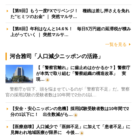
【第9回】もう一度FXでリベンジ！ 種銭は差し押さえを免れ
た”ヒミツのお金” ｜ 突然マルサ…
【第8回】年利はなんと14.6％！ 毎日5万円超の延滞税が積み
上がっていく ｜ 突然マルサ…
一覧を見る
河合雅司「人口減少ニッポンの活路」
【「警察官離れ」に歯止めはかかるか？】警察庁
が本気で取り組む「警察組織の構造改革」 実
現…
警察庁が目下、頭を悩ませているのが「警察官不足」だ。警察
官の採用試験の受験者数は10年間で2分の1以…
【安全・安心ニッポンの危機】採用試験受験者数は10年間で2
分の1以下に！ 出生数減がも…
【医療崩壊】人口減少で「医師不足」に加えて「患者不足」に
見舞われ地域医療が限界に 今後…