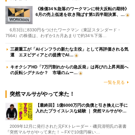
《株価34％急落のワークマンに特大反転の期待》
6月の売上低迷を吹き飛ばす第1四半期決算、…
6月3日に8330円をつけたワークマン（東証スタンダード・
7564）の株価は、わずか1カ月あまりで約34％下落…
三菱重工が「AIインフラの新たな主役」として再評価される気
運 エヌビディアとの提携でAI…
キオクシアHD「7万円割れからの急反発」は再びの上昇局面へ
の反転シグナルか？ 市場のムー…
一覧を見る
突然マルサがやって来た！
【最終回】1億6000万円の負債と引き換えに手に
入れたプライスレスな経験 ｜ 突然マルサがや…
2009年12月に発行された元FXトレーダー・磯貝清明氏の著書
『突然マルサがやって来た！～FXで10億円稼い…