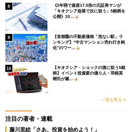
《2年弱で資産17.5倍の元証券マンが
8
「キオクシア急落で次に狙う」5銘柄を
公開》10…
【首都圏の不動産価格「危ない駅」ラ
9
ンキング】“中古マンション売れ行き鈍
化”のワー…
【キオクシア・ショックの後に狙う5銘
10
柄】イベント投資家の億り人・羽根英
樹氏が厳…
一覧を見る
注目の著者・連載
藤川里絵「さあ、投資を始めよう！」