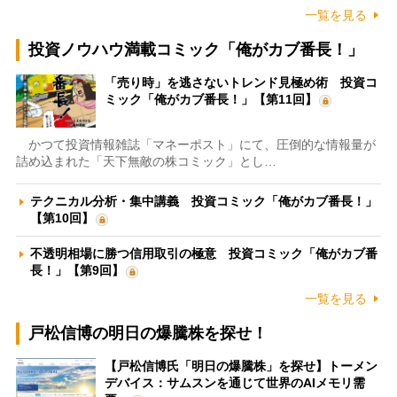
一覧を見る
投資ノウハウ満載コミック「俺がカブ番長！」
「売り時」を逃さないトレンド見極め術 投資コ
ミック「俺がカブ番長！」【第11回】
かつて投資情報雑誌「マネーポスト」にて、圧倒的な情報量が
詰め込まれた「天下無敵の株コミック」とし…
テクニカル分析・集中講義 投資コミック「俺がカブ番長！」
【第10回】
不透明相場に勝つ信用取引の極意 投資コミック「俺がカブ番
長！」【第9回】
一覧を見る
戸松信博の明日の爆騰株を探せ！
【戸松信博氏「明日の爆騰株」を探せ】トーメン
デバイス：サムスンを通じて世界のAIメモリ需