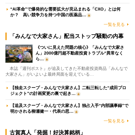
“AI革命”で爆発的な需要拡大が見込まれる「CXO」とは何
か？ 高い競争力を持つ中国の医薬品…
一覧を見る
「みんなで大家さん」配当ストップ騒動の内幕
《ついに見えた問題の核心》「みんなで大家さ
ん」2000億円超不動産投資トラブル“異常なく
ら…
本誌『週刊ポスト』が追及してきた不動産投資商品「みんなで
大家さん」がいよいよ最終局面を迎えている…
【独走スクープ・みんなで大家さん】二転三転した“成田プロ
ジェクト”の計画変更の裏で起き…
【追及スクープ・みんなで大家さん】独占入手“内部議事録”で
明かされる柳瀬健一・代表の思…
一覧を見る
古賀真人「発掘！好決算銘柄」