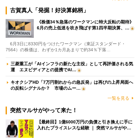
古賀真人「発掘！好決算銘柄」
《株価34％急落のワークマンに特大反転の期待》
6月の売上低迷を吹き飛ばす第1四半期決算、…
6月3日に8330円をつけたワークマン（東証スタンダード・
7564）の株価は、わずか1カ月あまりで約34％下落…
三菱重工が「AIインフラの新たな主役」として再評価される気
運 エヌビディアとの提携でAI…
キオクシアHD「7万円割れからの急反発」は再びの上昇局面へ
の反転シグナルか？ 市場のムー…
一覧を見る
突然マルサがやって来た！
【最終回】1億6000万円の負債と引き換えに手に
入れたプライスレスな経験 ｜ 突然マルサがや…