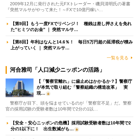
2009年12月に発行された元FXトレーダー・磯貝清明氏の著書
『突然マルサがやって来た！～FXで10億円稼い…
【第9回】もう一度FXでリベンジ！ 種銭は差し押さえを免れ
た”ヒミツのお金” ｜ 突然マルサ…
【第8回】年利はなんと14.6％！ 毎日5万円超の延滞税が積み
上がっていく ｜ 突然マルサ…
一覧を見る
河合雅司「人口減少ニッポンの活路」
【「警察官離れ」に歯止めはかかるか？】警察庁
が本気で取り組む「警察組織の構造改革」 実
現…
警察庁が目下、頭を悩ませているのが「警察官不足」だ。警察
官の採用試験の受験者数は10年間で2分の1以…
【安全・安心ニッポンの危機】採用試験受験者数は10年間で2
分の1以下に！ 出生数減がも…