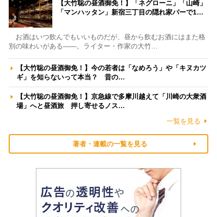
【大竹聡の昼酒御免！】「ネグローニ」「山崎」
「マンハッタン」新宿三丁目の隠れ家バーで1…
お酒はいつ飲んでもいいものだが、昼から飲むお酒にはまた格
別の味わいがある――。ライター・作家の大竹…
【大竹聡の昼酒御免！】今の若者は「なめろう」や「キヌカツ
ギ」を知らないって本当？ 昔の…
【大竹聡の昼酒御免！】京急線で多摩川越えて「川崎の大衆酒
場」へと昼酒旅 押し寄せるノス…
一覧を見る
著者・連載の一覧を見る