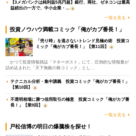
【3メガバンクは純利益5兆円超】銀行、商社、ゼネコンは最高
益続出の一方で、中小企業・…
一覧を見る
投資ノウハウ満載コミック「俺がカブ番長！」
「売り時」を逃さないトレンド見極め術 投資コ
ミック「俺がカブ番長！」【第11回】
かつて投資情報雑誌「マネーポスト」にて、圧倒的な情報量が
詰め込まれた「天下無敵の株コミック」とし…
テクニカル分析・集中講義 投資コミック「俺がカブ番長！」
【第10回】
不透明相場に勝つ信用取引の極意 投資コミック「俺がカブ番
長！」【第9回】
一覧を見る
戸松信博の明日の爆騰株を探せ！