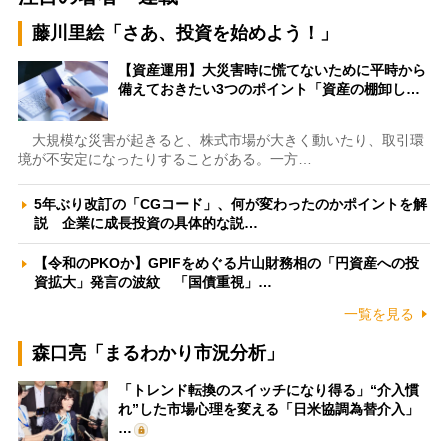
藤川里絵「さあ、投資を始めよう！」
【資産運用】大災害時に慌てないために平時から
備えておきたい3つのポイント「資産の棚卸し…
大規模な災害が起きると、株式市場が大きく動いたり、取引環
境が不安定になったりすることがある。一方…
5年ぶり改訂の「CGコード」、何が変わったのかポイントを解
説 企業に成長投資の具体的な説…
【令和のPKOか】GPIFをめぐる片山財務相の「円資産への投
資拡大」発言の波紋 「国債重視」…
一覧を見る
森口亮「まるわかり市況分析」
「トレンド転換のスイッチになり得る」“介入慣
れ”した市場心理を変える「日米協調為替介入」
…