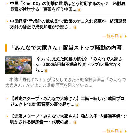
中国「Kimi K3」の衝撃に世界はどう対応するのか？ 米財務
長官が検討する「蒸留を行う中国…
中国経済“予想外の低成長”で政策のテコ入れ必至か 経済運営
方針の修正で成長加速が予想さ…
一覧を見る
「みんなで大家さん」配当ストップ騒動の内幕
《ついに見えた問題の核心》「みんなで大家さ
ん」2000億円超不動産投資トラブル“異常なく
ら…
本誌『週刊ポスト』が追及してきた不動産投資商品「みんなで
大家さん」がいよいよ最終局面を迎えている…
【独走スクープ・みんなで大家さん】二転三転した“成田プロ
ジェクト”の計画変更の裏で起き…
【追及スクープ・みんなで大家さん】独占入手“内部議事録”で
明かされる柳瀬健一・代表の思…
一覧を見る