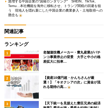
急増する中国企業の“国籍ロンダリング” SHEIN、TikTok、
Temu…本社機能を海外に移転させ、トランプ関税の回避を狙
う 現地人を隠れ蓑にした中国企業の農業参入・土地取得への
懸念も
関連記事
ランキング
老舗遊技機メーカー・豊丸産業がパチ
1
ンコ事業停止の背景 大手と中小の格
差拡大に拍車…
【資産10億円超・かんちさんが厳
2
選！】「キオクシアの次」に資金が流
れる期待の高…
【天下統一を見据えた豊臣兄弟の経済
3
政策】秀吉が弟・秀長を紀伊に転封し