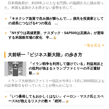
日米両政府が、約28年ぶりとなる円買いの協調介入に踏み切っ
た。米国も追加介入を辞さない姿勢を示して…
「キオクシア急落で含み損が膨らんで…」損失を投資家として
の成長につなげる4つの視点 …
「NYダウは高値更新、ナスダック・S&P500は足踏み」が意味
する米国株市場の変化 半…
一覧を見る
大前研一「ビジネス新大陸」の歩き方
「イラン戦争を利用して儲けている」利益相反と
の批判が強まるトランプファミリーの不正蓄財
疑…
トランプ大統領のファミリー信託が今年1～3月に3000回以上も
の証券取引を行っていたことが明らかになり…
「いつ暴発してもおかしくはない」イーロン・マスク氏とスペ
ースXが抱えるリスクの数々「絶対…