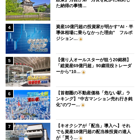
た納得の事情…
資産10億円超の投資家が明かす“AI・半
4
導体相場に乗らなかった理由” フルポ
ジション…
【億り人オールスターが狙う20銘柄】
5
「総資産69億円超」90歳現役トレーダ
ーから“10…
【首都圏の不動産価格「危ない駅」ラ
6
ンキング】“中古マンション売れ行き鈍
化”のワー…
【キオクシアが「配当」導入へ】それ
7
でも資産10億円超の配当株投資の達人
が「買う…