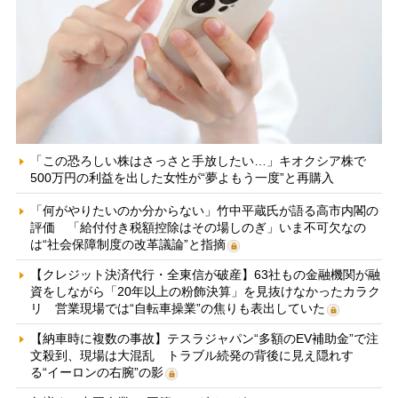
「この恐ろしい株はさっさと手放したい…」キオクシア株で
500万円の利益を出した女性が“夢よもう一度”と再購入
「何がやりたいのか分からない」竹中平蔵氏が語る高市内閣の
評価 「給付付き税額控除はその場しのぎ」いま不可欠なの
は“社会保障制度の改革議論”と指摘
【クレジット決済代行・全東信が破産】63社もの金融機関が融
資をしながら「20年以上の粉飾決算」を見抜けなかったカラク
リ 営業現場では“自転車操業”の焦りも表出していた
【納車時に複数の事故】テスラジャパン“多額のEV補助金”で注
文殺到、現場は大混乱 トラブル続発の背後に見え隠れす
る“イーロンの右腕”の影