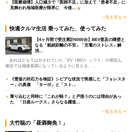
【医療崩壊】人口減少で「医師不足」に加えて「患者不足」に
見舞われ地域医療が限界に 今後…
一覧を見る
快適クルマ生活 乗ってみた、使ってみた
【4ヶ月間で受注累計6000台】BEV普及の障壁と
なる「航続距離の不安」「充電のストレス」解
消…
あれほどもてはやされていた「EV（BEV）シフト」の潮流も、
最近では減速基調になっているように見える。…
《雪道の対応力を検証》シビアな状況で実感した「フォレスタ
ー」の真価 「ターボ」と「スト…
乗り込むと同時に「これが軽？」と戸惑うのには理由があっ
た 「日産ルークス」さらなる躍進…
一覧を見る
大竹聡の「昼酒御免！」