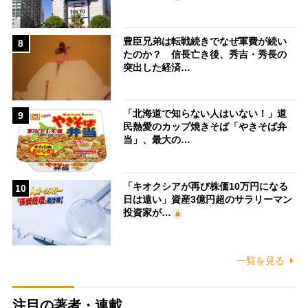
豊臣兄弟は転戦続きでなぜ軍費が続い
8
たのか？ 信長亡き後、秀吉・秀長の
突出した経済…
「北海道で知らない人はいない！」道
9
民熱愛のカップ焼きそば「やきそば弁
当」、最大の…
「キオクシアが再び株価10万円になる
10
日は遠い」資産3億円超のサラリーマン
投資家が…
一覧を見る
注目の著者・連載