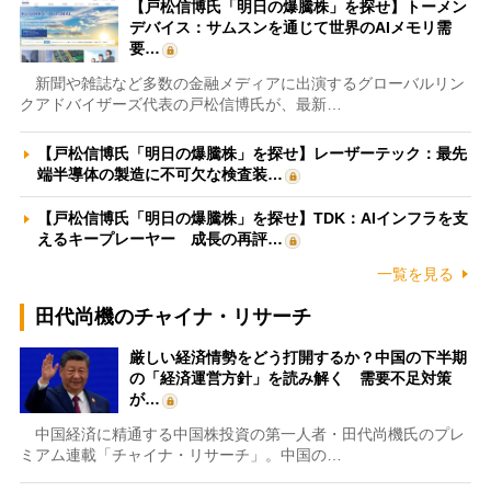
【戸松信博氏「明日の爆騰株」を探せ】トーメン
デバイス：サムスンを通じて世界のAIメモリ需
要…
新聞や雑誌など多数の金融メディアに出演するグローバルリン
クアドバイザーズ代表の戸松信博氏が、最新…
【戸松信博氏「明日の爆騰株」を探せ】レーザーテック：最先
端半導体の製造に不可欠な検査装…
【戸松信博氏「明日の爆騰株」を探せ】TDK：AIインフラを支
えるキープレーヤー 成長の再評…
一覧を見る
田代尚機のチャイナ・リサーチ
厳しい経済情勢をどう打開するか？中国の下半期
の「経済運営方針」を読み解く 需要不足対策
が…
中国経済に精通する中国株投資の第一人者・田代尚機氏のプレ
ミアム連載「チャイナ・リサーチ」。中国の…