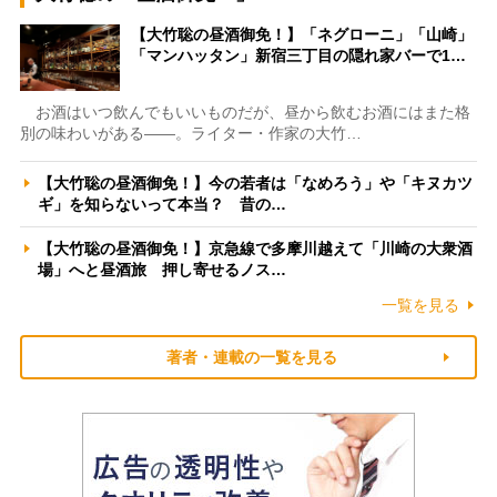
【大竹聡の昼酒御免！】「ネグローニ」「山崎」
「マンハッタン」新宿三丁目の隠れ家バーで1…
お酒はいつ飲んでもいいものだが、昼から飲むお酒にはまた格
別の味わいがある――。ライター・作家の大竹…
【大竹聡の昼酒御免！】今の若者は「なめろう」や「キヌカツ
ギ」を知らないって本当？ 昔の…
【大竹聡の昼酒御免！】京急線で多摩川越えて「川崎の大衆酒
場」へと昼酒旅 押し寄せるノス…
一覧を見る
著者・連載の一覧を見る