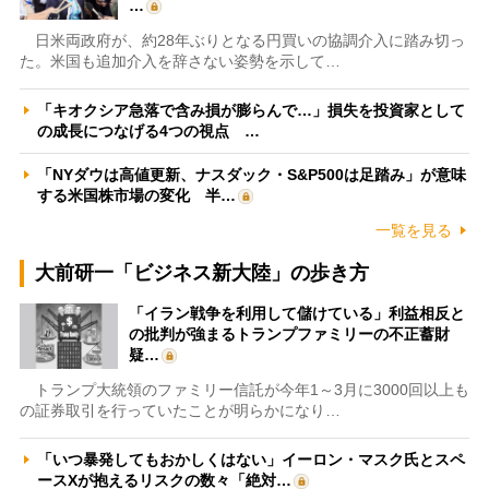
…
日米両政府が、約28年ぶりとなる円買いの協調介入に踏み切っ
た。米国も追加介入を辞さない姿勢を示して…
「キオクシア急落で含み損が膨らんで…」損失を投資家として
の成長につなげる4つの視点 …
「NYダウは高値更新、ナスダック・S&P500は足踏み」が意味
する米国株市場の変化 半…
一覧を見る
大前研一「ビジネス新大陸」の歩き方
「イラン戦争を利用して儲けている」利益相反と
の批判が強まるトランプファミリーの不正蓄財
疑…
トランプ大統領のファミリー信託が今年1～3月に3000回以上も
の証券取引を行っていたことが明らかになり…
「いつ暴発してもおかしくはない」イーロン・マスク氏とスペ
ースXが抱えるリスクの数々「絶対…