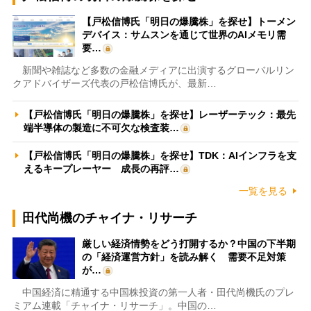
【戸松信博氏「明日の爆騰株」を探せ】トーメン
デバイス：サムスンを通じて世界のAIメモリ需
要…
新聞や雑誌など多数の金融メディアに出演するグローバルリン
クアドバイザーズ代表の戸松信博氏が、最新…
【戸松信博氏「明日の爆騰株」を探せ】レーザーテック：最先
端半導体の製造に不可欠な検査装…
【戸松信博氏「明日の爆騰株」を探せ】TDK：AIインフラを支
えるキープレーヤー 成長の再評…
一覧を見る
田代尚機のチャイナ・リサーチ
厳しい経済情勢をどう打開するか？中国の下半期
の「経済運営方針」を読み解く 需要不足対策
が…
中国経済に精通する中国株投資の第一人者・田代尚機氏のプレ
ミアム連載「チャイナ・リサーチ」。中国の…