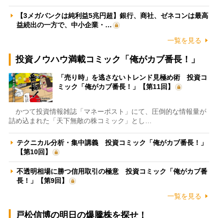
【3メガバンクは純利益5兆円超】銀行、商社、ゼネコンは最高
益続出の一方で、中小企業・…
一覧を見る
投資ノウハウ満載コミック「俺がカブ番長！」
「売り時」を逃さないトレンド見極め術 投資コ
ミック「俺がカブ番長！」【第11回】
かつて投資情報雑誌「マネーポスト」にて、圧倒的な情報量が
詰め込まれた「天下無敵の株コミック」とし…
テクニカル分析・集中講義 投資コミック「俺がカブ番長！」
【第10回】
不透明相場に勝つ信用取引の極意 投資コミック「俺がカブ番
長！」【第9回】
一覧を見る
戸松信博の明日の爆騰株を探せ！