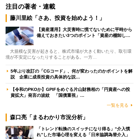
注目の著者・連載
藤川里絵「さあ、投資を始めよう！」
【資産運用】大災害時に慌てないために平時から
備えておきたい3つのポイント「資産の棚卸し…
大規模な災害が起きると、株式市場が大きく動いたり、取引環
境が不安定になったりすることがある。一方…
5年ぶり改訂の「CGコード」、何が変わったのかポイントを解
説 企業に成長投資の具体的な説…
【令和のPKOか】GPIFをめぐる片山財務相の「円資産への投
資拡大」発言の波紋 「国債重視」…
一覧を見る
森口亮「まるわかり市況分析」
「トレンド転換のスイッチになり得る」“介入慣
れ”した市場心理を変える「日米協調為替介入」