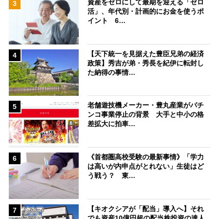
資産をゼロにして最期を迎える「ゼロ
3
活」、年代別・計画的にお金を使うポ
イント 6…
【天下統一を見据えた豊臣兄弟の経済
4
政策】秀吉が弟・秀長を紀伊に転封し
た納得の事情…
老舗遊技機メーカー・豊丸産業がパチ
5
ンコ事業停止の背景 大手と中小の格
差拡大に拍車…
《首都圏高校受験の最新事情》「学力
6
は高いが内申点がとれない」生徒はど
う戦う？ 東…
【キオクシアが「配当」導入へ】それ
7
でも資産10億円超の配当株投資の達人