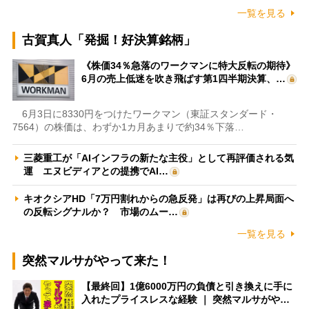
一覧を見る
古賀真人「発掘！好決算銘柄」
《株価34％急落のワークマンに特大反転の期待》
6月の売上低迷を吹き飛ばす第1四半期決算、…
6月3日に8330円をつけたワークマン（東証スタンダード・
7564）の株価は、わずか1カ月あまりで約34％下落…
三菱重工が「AIインフラの新たな主役」として再評価される気
運 エヌビディアとの提携でAI…
キオクシアHD「7万円割れからの急反発」は再びの上昇局面へ
の反転シグナルか？ 市場のムー…
一覧を見る
突然マルサがやって来た！
【最終回】1億6000万円の負債と引き換えに手に
入れたプライスレスな経験 ｜ 突然マルサがや…