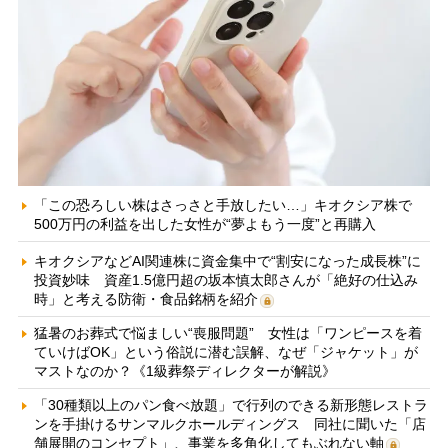
「この恐ろしい株はさっさと手放したい…」キオクシア株で
500万円の利益を出した女性が“夢よもう一度”と再購入
キオクシアなどAI関連株に資金集中で“割安になった成長株”に
投資妙味 資産1.5億円超の坂本慎太郎さんが「絶好の仕込み
時」と考える防衛・食品銘柄を紹介
猛暑のお葬式で悩ましい“喪服問題” 女性は「ワンピースを着
ていけばOK」という俗説に潜む誤解、なぜ「ジャケット」が
マストなのか？《1級葬祭ディレクターが解説》
「30種類以上のパン食べ放題」で行列のできる新形態レストラ
ンを手掛けるサンマルクホールディングス 同社に聞いた「店
舗展開のコンセプト」、事業を多角化してもぶれない軸