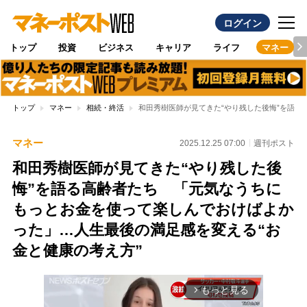
ログイン
トップ
投資
ビジネス
キャリア
ライフ
マネー
トップ
マネー
相続・終活
和田秀樹医師が見てきた“やり残した後悔”を語る
マネー
2025.12.25 07:00
週刊ポスト
和田秀樹医師が見てきた“やり残した後
悔”を語る高齢者たち 「元気なうちに
もっとお金を使って楽しんでおけばよか
った」…人生最後の満足感を変える“お
金と健康の考え方”
もっと見る
arrow_forward_ios