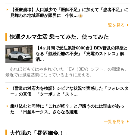
【医療崩壊】人口減少で「医師不足」に加えて「患者不足」に
見舞われ地域医療が限界に 今後…
一覧を見る
快適クルマ生活 乗ってみた、使ってみた
【4ヶ月間で受注累計6000台】BEV普及の障壁と
なる「航続距離の不安」「充電のストレス」解
消…
あれほどもてはやされていた「EV（BEV）シフト」の潮流も、
最近では減速基調になっているように見える。…
《雪道の対応力を検証》シビアな状況で実感した「フォレスタ
ー」の真価 「ターボ」と「スト…
乗り込むと同時に「これが軽？」と戸惑うのには理由があっ
た 「日産ルークス」さらなる躍進…
一覧を見る
大竹聡の「昼酒御免！」