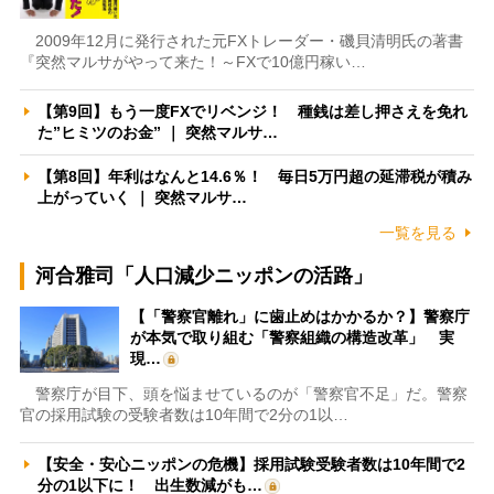
2009年12月に発行された元FXトレーダー・磯貝清明氏の著書
『突然マルサがやって来た！～FXで10億円稼い…
【第9回】もう一度FXでリベンジ！ 種銭は差し押さえを免れ
た”ヒミツのお金” ｜ 突然マルサ…
【第8回】年利はなんと14.6％！ 毎日5万円超の延滞税が積み
上がっていく ｜ 突然マルサ…
一覧を見る
河合雅司「人口減少ニッポンの活路」
【「警察官離れ」に歯止めはかかるか？】警察庁
が本気で取り組む「警察組織の構造改革」 実
現…
警察庁が目下、頭を悩ませているのが「警察官不足」だ。警察
官の採用試験の受験者数は10年間で2分の1以…
【安全・安心ニッポンの危機】採用試験受験者数は10年間で2
分の1以下に！ 出生数減がも…