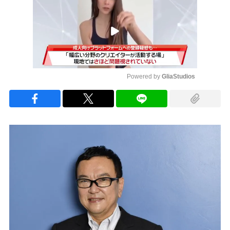
Powered by 
GliaStudios
Mute