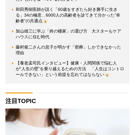
和田秀樹医師が説く「60歳をすぎたら好き勝手に生き
る」34の極意…6000人の高齢者を診てきて分かった“幸
齢者”の共通点
加山雄三に学ぶ「終の棲家」の選び方 大スターもケア
ハウスに住む時代
藤村俊二さんの息子が明かす「密葬」しかできなかった
理由
【養老孟司氏インタビュー】健康・人間関係で悩む人
が“人生の壁”を乗り越えるための方法 「人生はコントロ
ールできない」という前提を忘れてはならない
注目TOPIC