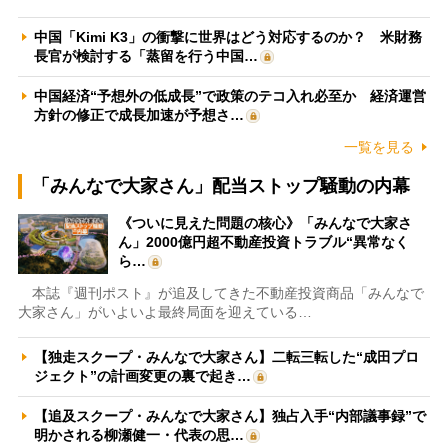
中国「Kimi K3」の衝撃に世界はどう対応するのか？ 米財務
長官が検討する「蒸留を行う中国…
中国経済“予想外の低成長”で政策のテコ入れ必至か 経済運営
方針の修正で成長加速が予想さ…
一覧を見る
「みんなで大家さん」配当ストップ騒動の内幕
《ついに見えた問題の核心》「みんなで大家さ
ん」2000億円超不動産投資トラブル“異常なく
ら…
本誌『週刊ポスト』が追及してきた不動産投資商品「みんなで
大家さん」がいよいよ最終局面を迎えている…
【独走スクープ・みんなで大家さん】二転三転した“成田プロ
ジェクト”の計画変更の裏で起き…
【追及スクープ・みんなで大家さん】独占入手“内部議事録”で
明かされる柳瀬健一・代表の思…