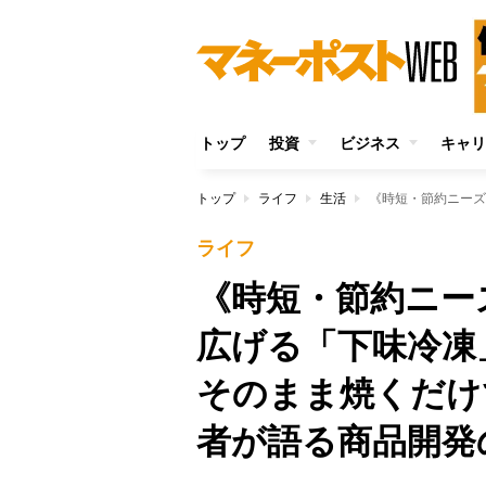
トップ
投資
ビジネス
キャリ
トップ
ライフ
生活
ライフ
《時短・節約ニー
広げる「下味冷凍
そのまま焼くだけ
者が語る商品開発