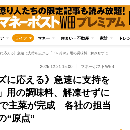
ア
ライフ
マネー
住まい・不動産
家計
トレ
《時短・節約ニーズに応える》急速に支持を広げる「下味冷凍」用の調味料、解凍せずにそのまま焼くだけで主菜が完成 各社の担当者が語る商品開発の“原点”
2025.12.31 15:00
マネーポストWEB
ズに応える》急速に支持を
」用の調味料、解凍せずに
で主菜が完成 各社の担当
の“原点”