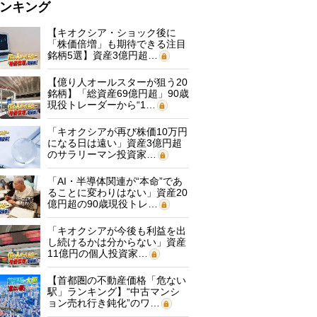
ンキング
【キオクシア・ショック後に
「株価倍増」も期待できる注目
銘柄5選】資産3億円超…
【億り人オールスターが狙う20
銘柄】「総資産69億円超」90歳
現役トレーダーから“1…
「キオクシアが再び株価10万円
になる日は遠い」資産3億円超
のサラリーマン投資家…
「AI・半導体関連が“本命”であ
ることに変わりはない」資産20
億円超の90歳現役トレ…
「キオクシアが今後も利益を出
し続けるかは分からない」資産
11億円の個人投資家…
【首都圏の不動産価格「危ない
駅」ランキング】“中古マンシ
ョン売れ行き鈍化”のワ…