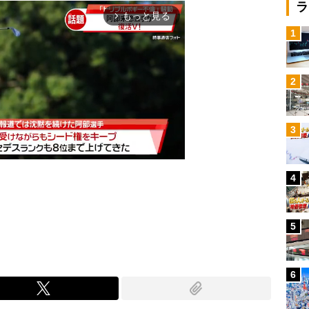
ラ
もっと見る
arrow_forward_ios
1
2
3
4
Mute
5
6