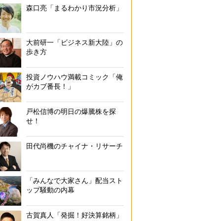
森口亮「まるわかり市況分析」
大前研一「ビジネス新大陸」の
歩き方
投資ノウハウ満載コミック「俺
がカブ番長！」
戸松信博の明日の爆騰株を探
せ！
田代尚機のチャイナ・リサーチ
「みんなで大家さん」配当スト
ップ騒動の内幕
古賀真人「発掘！好決算銘柄」