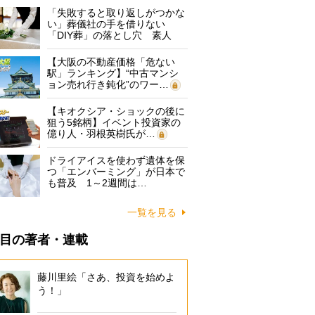
「失敗すると取り返しがつかな
い」葬儀社の手を借りない
「DIY葬」の落とし穴 素人
に…
【大阪の不動産価格「危ない
駅」ランキング】“中古マンシ
ョン売れ行き鈍化”のワー…
【キオクシア・ショックの後に
狙う5銘柄】イベント投資家の
億り人・羽根英樹氏が…
ドライアイスを使わず遺体を保
つ「エンバーミング」が日本で
も普及 1～2週間は…
一覧を見る
目の著者・連載
藤川里絵「さあ、投資を始めよ
う！」