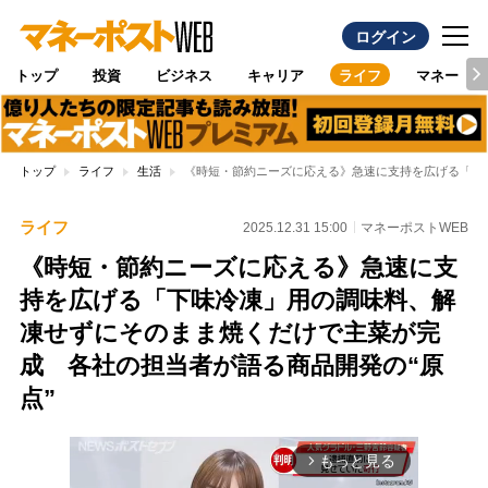
ログイン
トップ
投資
ビジネス
キャリア
ライフ
マネー
トップ
ライフ
生活
《時短・節約ニーズに応える》急速に支持を広げる「下
ライフ
2025.12.31 15:00
マネーポストWEB
《時短・節約ニーズに応える》急速に支
持を広げる「下味冷凍」用の調味料、解
凍せずにそのまま焼くだけで主菜が完
成 各社の担当者が語る商品開発の“原
点”
もっと見る
arrow_forward_ios