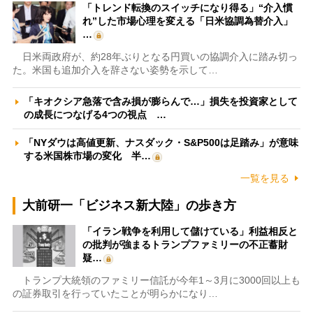
「トレンド転換のスイッチになり得る」“介入慣
れ”した市場心理を変える「日米協調為替介入」
…
日米両政府が、約28年ぶりとなる円買いの協調介入に踏み切っ
た。米国も追加介入を辞さない姿勢を示して…
「キオクシア急落で含み損が膨らんで…」損失を投資家として
の成長につなげる4つの視点 …
「NYダウは高値更新、ナスダック・S&P500は足踏み」が意味
する米国株市場の変化 半…
一覧を見る
大前研一「ビジネス新大陸」の歩き方
「イラン戦争を利用して儲けている」利益相反と
の批判が強まるトランプファミリーの不正蓄財
疑…
トランプ大統領のファミリー信託が今年1～3月に3000回以上も
の証券取引を行っていたことが明らかになり…