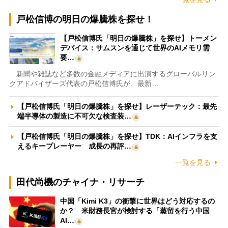
戸松信博の明日の爆騰株を探せ！
【戸松信博氏「明日の爆騰株」を探せ】トーメン
デバイス：サムスンを通じて世界のAIメモリ需
要…
新聞や雑誌など多数の金融メディアに出演するグローバルリン
クアドバイザーズ代表の戸松信博氏が、最新…
【戸松信博氏「明日の爆騰株」を探せ】レーザーテック：最先
端半導体の製造に不可欠な検査装…
【戸松信博氏「明日の爆騰株」を探せ】TDK：AIインフラを支
えるキープレーヤー 成長の再評…
一覧を見る
田代尚機のチャイナ・リサーチ
中国「Kimi K3」の衝撃に世界はどう対応するの
か？ 米財務長官が検討する「蒸留を行う中国
AI…