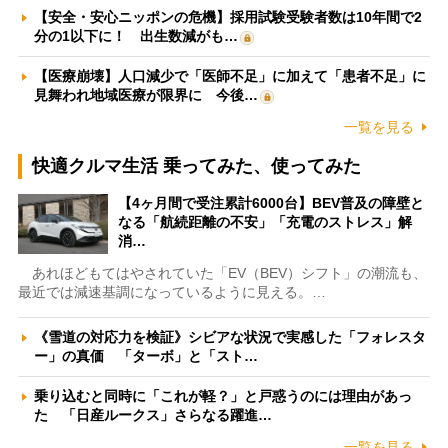
【安全・安心ニッポンの危機】採用試験受験者数は10年間で2
分の1以下に！ 出生数減がも…
【医療崩壊】人口減少で「医師不足」に加えて「患者不足」に
見舞われ地域医療が限界に 今後…
一覧を見る
快適クルマ生活 乗ってみた、使ってみた
【4ヶ月間で受注累計6000台】BEV普及の障壁と
なる「航続距離の不安」「充電のストレス」解
消…
あれほどもてはやされていた「EV（BEV）シフト」の潮流も、
最近では減速基調になっているように見える。…
《雪道の対応力を検証》シビアな状況で実感した「フォレスタ
ー」の真価 「ターボ」と「スト…
乗り込むと同時に「これが軽？」と戸惑うのには理由があっ
た 「日産ルークス」さらなる躍進…
一覧を見る