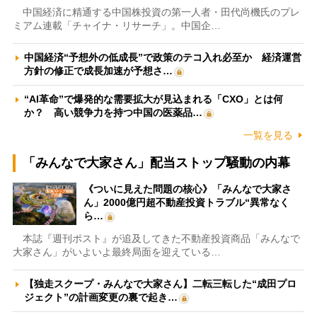
中国経済に精通する中国株投資の第一人者・田代尚機氏のプレ
ミアム連載「チャイナ・リサーチ」。中国企…
中国経済“予想外の低成長”で政策のテコ入れ必至か 経済運営
方針の修正で成長加速が予想さ…
“AI革命”で爆発的な需要拡大が見込まれる「CXO」とは何
か？ 高い競争力を持つ中国の医薬品…
一覧を見る
「みんなで大家さん」配当ストップ騒動の内幕
《ついに見えた問題の核心》「みんなで大家さ
ん」2000億円超不動産投資トラブル“異常なく
ら…
本誌『週刊ポスト』が追及してきた不動産投資商品「みんなで
大家さん」がいよいよ最終局面を迎えている…
【独走スクープ・みんなで大家さん】二転三転した“成田プロ
ジェクト”の計画変更の裏で起き…