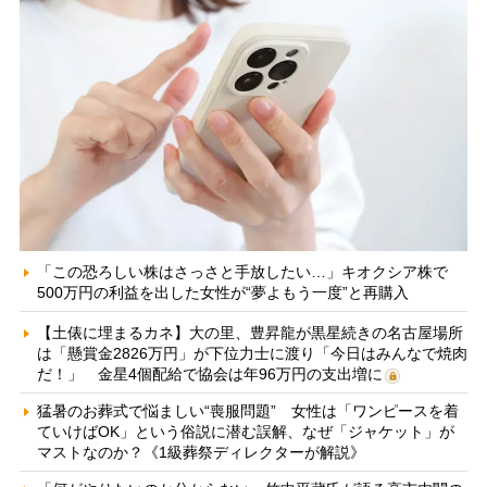
「この恐ろしい株はさっさと手放したい…」キオクシア株で
500万円の利益を出した女性が“夢よもう一度”と再購入
【土俵に埋まるカネ】大の里、豊昇龍が黒星続きの名古屋場所
は「懸賞金2826万円」が下位力士に渡り「今日はみんなで焼肉
だ！」 金星4個配給で協会は年96万円の支出増に
猛暑のお葬式で悩ましい“喪服問題” 女性は「ワンピースを着
ていけばOK」という俗説に潜む誤解、なぜ「ジャケット」が
マストなのか？《1級葬祭ディレクターが解説》