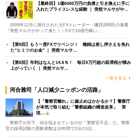
【最終回】1億6000万円の負債と引き換えに手に
入れたプライスレスな経験 ｜ 突然マルサがや…
2009年12月に発行された元FXトレーダー・磯貝清明氏の著書
『突然マルサがやって来た！～FXで10億円稼い…
【第9回】もう一度FXでリベンジ！ 種銭は差し押さえを免れ
た”ヒミツのお金” ｜ 突然マルサ…
【第8回】年利はなんと14.6％！ 毎日5万円超の延滞税が積み
上がっていく ｜ 突然マルサ…
一覧を見る
河合雅司「人口減少ニッポンの活路」
【「警察官離れ」に歯止めはかかるか？】警察庁
が本気で取り組む「警察組織の構造改革」 実
現…
警察庁が目下、頭を悩ませているのが「警察官不足」だ。警察
官の採用試験の受験者数は10年間で2分の1以…