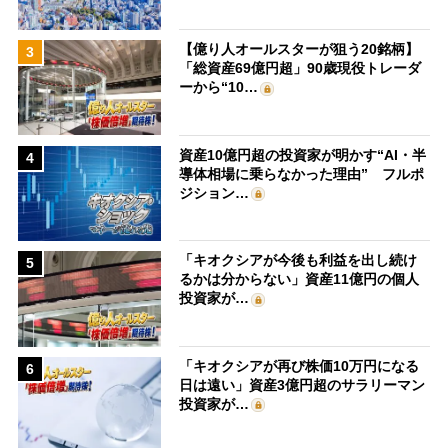
【億り人オールスターが狙う20銘柄】
3
「総資産69億円超」90歳現役トレーダ
ーから“10…
資産10億円超の投資家が明かす“AI・半
4
導体相場に乗らなかった理由” フルポ
ジション…
「キオクシアが今後も利益を出し続け
5
るかは分からない」資産11億円の個人
投資家が…
「キオクシアが再び株価10万円になる
6
日は遠い」資産3億円超のサラリーマン
投資家が…