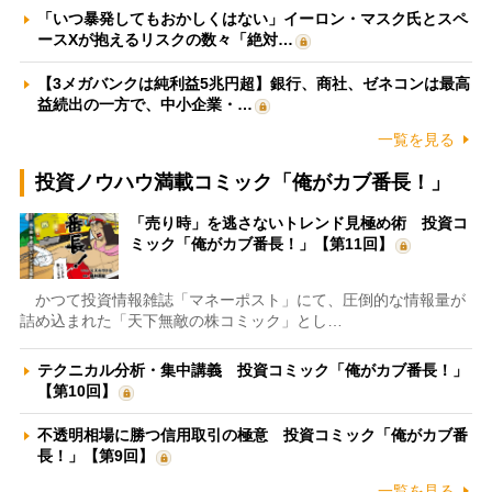
「いつ暴発してもおかしくはない」イーロン・マスク氏とスペ
ースXが抱えるリスクの数々「絶対…
【3メガバンクは純利益5兆円超】銀行、商社、ゼネコンは最高
益続出の一方で、中小企業・…
一覧を見る
投資ノウハウ満載コミック「俺がカブ番長！」
「売り時」を逃さないトレンド見極め術 投資コ
ミック「俺がカブ番長！」【第11回】
かつて投資情報雑誌「マネーポスト」にて、圧倒的な情報量が
詰め込まれた「天下無敵の株コミック」とし…
テクニカル分析・集中講義 投資コミック「俺がカブ番長！」
【第10回】
不透明相場に勝つ信用取引の極意 投資コミック「俺がカブ番
長！」【第9回】
一覧を見る