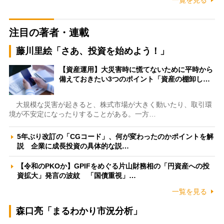
一覧を見る
注目の著者・連載
藤川里絵「さあ、投資を始めよう！」
【資産運用】大災害時に慌てないために平時から
備えておきたい3つのポイント「資産の棚卸し…
大規模な災害が起きると、株式市場が大きく動いたり、取引環
境が不安定になったりすることがある。一方…
5年ぶり改訂の「CGコード」、何が変わったのかポイントを解
説 企業に成長投資の具体的な説…
【令和のPKOか】GPIFをめぐる片山財務相の「円資産への投
資拡大」発言の波紋 「国債重視」…
一覧を見る
森口亮「まるわかり市況分析」