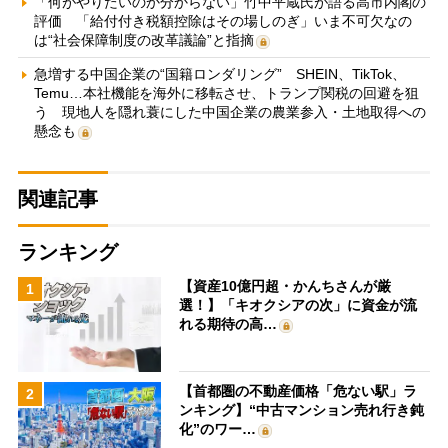
「何がやりたいのか分からない」竹中平蔵氏が語る高市内閣の
評価 「給付付き税額控除はその場しのぎ」いま不可欠なの
は“社会保障制度の改革議論”と指摘
急増する中国企業の“国籍ロンダリング” SHEIN、TikTok、
Temu…本社機能を海外に移転させ、トランプ関税の回避を狙
う 現地人を隠れ蓑にした中国企業の農業参入・土地取得への
懸念も
関連記事
ランキング
【資産10億円超・かんちさんが厳
1
選！】「キオクシアの次」に資金が流
れる期待の高…
【首都圏の不動産価格「危ない駅」ラ
2
ンキング】“中古マンション売れ行き鈍
化”のワー…