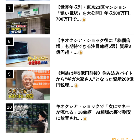
【世帯年収別・東京23区マンション
7
「狙い目駅」を大公開】年収500万円、
700万円で…
【キオクシア・ショック後に「株価倍
8
増」も期待できる注目銘柄5選】資産3
億円超・…
《利益は年5億円前後》住み込みバイト
9
から“ギガ大家さん”となった資産200億
円税理…
キオクシア・ショックで「次にマネー
10
が流れる」16銘柄 AI相場の裏で割安
に放置され…