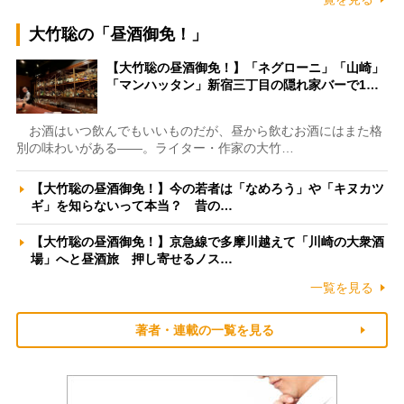
大竹聡の「昼酒御免！」
【大竹聡の昼酒御免！】「ネグローニ」「山崎」
「マンハッタン」新宿三丁目の隠れ家バーで1…
お酒はいつ飲んでもいいものだが、昼から飲むお酒にはまた格
別の味わいがある――。ライター・作家の大竹…
【大竹聡の昼酒御免！】今の若者は「なめろう」や「キヌカツ
ギ」を知らないって本当？ 昔の…
【大竹聡の昼酒御免！】京急線で多摩川越えて「川崎の大衆酒
場」へと昼酒旅 押し寄せるノス…
一覧を見る
著者・連載の一覧を見る