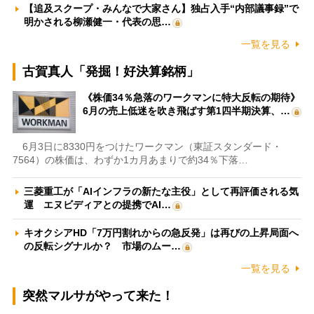
【追及スクープ・みんなで大家さん】独占入手“内部議事録”で
明かされる柳瀬健一・代表の思…
一覧を見る
古賀真人「発掘！好決算銘柄」
《株価34％急落のワークマンに特大反転の期待》
6月の売上低迷を吹き飛ばす第1四半期決算、…
6月3日に8330円をつけたワークマン（東証スタンダード・
7564）の株価は、わずか1カ月あまりで約34％下落…
三菱重工が「AIインフラの新たな主役」として再評価される気
運 エヌビディアとの提携でAI…
キオクシアHD「7万円割れからの急反発」は再びの上昇局面へ
の反転シグナルか？ 市場のムー…
一覧を見る
突然マルサがやって来た！