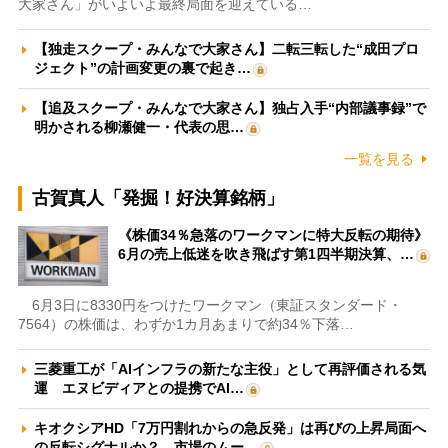
大家さん」がいよいよ最終局面を迎えている…
【独走スクープ・みんなで大家さん】二転三転した“成田プロ
ジェクト”の計画変更の裏で起き…
【追及スクープ・みんなで大家さん】独占入手“内部議事録”で
明かされる柳瀬健一・代表の思…
一覧を見る
古賀真人「発掘！好決算銘柄」
《株価34％急落のワークマンに特大反転の期待》
6月の売上低迷を吹き飛ばす第1四半期決算、…
6月3日に8330円をつけたワークマン（東証スタンダード・
7564）の株価は、わずか1カ月あまりで約34％下落…
三菱重工が「AIインフラの新たな主役」として再評価される気
運 エヌビディアとの提携でAI…
キオクシアHD「7万円割れからの急反発」は再びの上昇局面へ
の反転シグナルか？ 市場のムー…