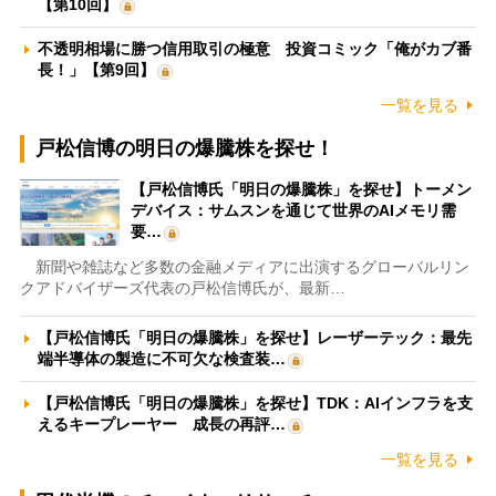
【第10回】
不透明相場に勝つ信用取引の極意 投資コミック「俺がカブ番
長！」【第9回】
一覧を見る
戸松信博の明日の爆騰株を探せ！
【戸松信博氏「明日の爆騰株」を探せ】トーメン
デバイス：サムスンを通じて世界のAIメモリ需
要…
新聞や雑誌など多数の金融メディアに出演するグローバルリン
クアドバイザーズ代表の戸松信博氏が、最新…
【戸松信博氏「明日の爆騰株」を探せ】レーザーテック：最先
端半導体の製造に不可欠な検査装…
【戸松信博氏「明日の爆騰株」を探せ】TDK：AIインフラを支
えるキープレーヤー 成長の再評…
一覧を見る