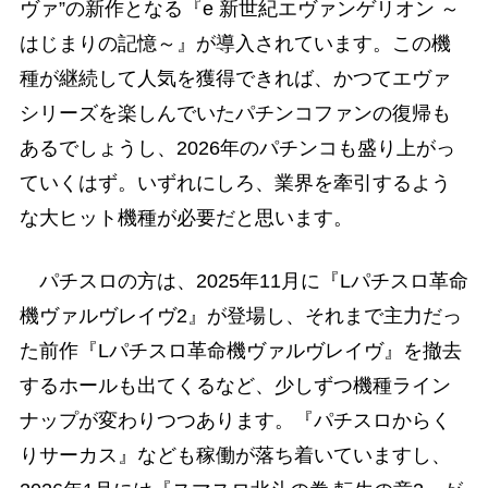
ヴァ”の新作となる『e 新世紀エヴァンゲリオン ～
はじまりの記憶～』が導入されています。この機
種が継続して人気を獲得できれば、かつてエヴァ
シリーズを楽しんでいたパチンコファンの復帰も
あるでしょうし、2026年のパチンコも盛り上がっ
ていくはず。いずれにしろ、業界を牽引するよう
な大ヒット機種が必要だと思います。
パチスロの方は、2025年11月に『Lパチスロ革命
機ヴァルヴレイヴ2』が登場し、それまで主力だっ
た前作『Lパチスロ革命機ヴァルヴレイヴ』を撤去
するホールも出てくるなど、少しずつ機種ライン
ナップが変わりつつあります。『パチスロからく
りサーカス』なども稼働が落ち着いていますし、