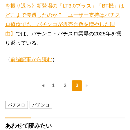
を振り返る》新登場の「LT3.0プラス」「BT機」は
どこまで浸透したのか？ ユーザー支持はパチス
ロ優位でも、パチンコが販売台数を増やした理
由】
では、パチンコ・パチスロ業界の2025年を振
り返っている。
（
前編記事から読む
）
1
2
3
パチスロ
パチンコ
あわせて読みたい