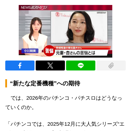
“新たな定番機種”への期待
では、2026年のパチンコ・パチスロはどうなっ
ていくのか。
「パチンコでは、2025年12月に大人気シリーズ“エ