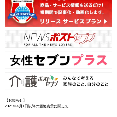
【お知らせ】
2021年4月1日以降の
価格表示に関して