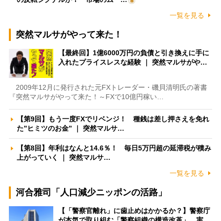
一覧を見る
突然マルサがやって来た！
【最終回】1億6000万円の負債と引き換えに手に
入れたプライスレスな経験 ｜ 突然マルサがや…
2009年12月に発行された元FXトレーダー・磯貝清明氏の著書
『突然マルサがやって来た！～FXで10億円稼い…
【第9回】もう一度FXでリベンジ！ 種銭は差し押さえを免れ
た”ヒミツのお金” ｜ 突然マルサ…
【第8回】年利はなんと14.6％！ 毎日5万円超の延滞税が積み
上がっていく ｜ 突然マルサ…
一覧を見る
河合雅司「人口減少ニッポンの活路」
【「警察官離れ」に歯止めはかかるか？】警察庁
が本気で取り組む「警察組織の構造改革」 実