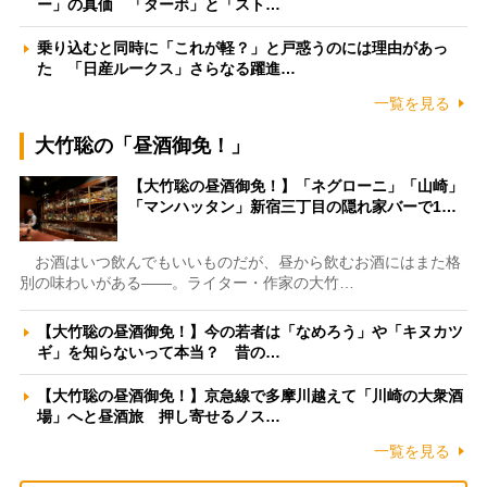
ー」の真価 「ターボ」と「スト…
乗り込むと同時に「これが軽？」と戸惑うのには理由があっ
た 「日産ルークス」さらなる躍進…
一覧を見る
大竹聡の「昼酒御免！」
【大竹聡の昼酒御免！】「ネグローニ」「山崎」
「マンハッタン」新宿三丁目の隠れ家バーで1…
お酒はいつ飲んでもいいものだが、昼から飲むお酒にはまた格
別の味わいがある――。ライター・作家の大竹…
【大竹聡の昼酒御免！】今の若者は「なめろう」や「キヌカツ
ギ」を知らないって本当？ 昔の…
【大竹聡の昼酒御免！】京急線で多摩川越えて「川崎の大衆酒
場」へと昼酒旅 押し寄せるノス…
一覧を見る