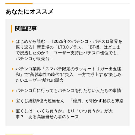
あなたにオススメ
関連記事
はじめから読む→《2025年のパチンコ・パチスロ業界を
振り返る》新登場の「LT3.0プラス」「BT機」はどこま
で浸透したのか？ ユーザー支持はパチスロ優位でも、
パチンコが販売台…
パチンコ業界「スマパチ限定のラッキートリガー出玉緩
和」で“高射幸性の時代”に突入 一方で浮上する“楽しみ
たいユーザー”離れの懸念
パチンコ店に行ってもパチンコを打たない人たちの事情
宝くじ総額5億円超当せん 「億男」が明かす秘訣と末路
宝くじは「いくら買うか」より「いつ買うか」が大
事？ ある高額当せん者のケース