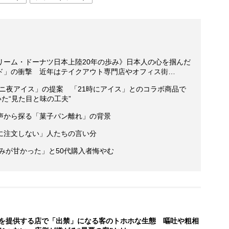
リーム・ドーナツ日本上陸20年の歩み》日本人の心を掴んだ
ド」の衝撃 近年はテイクアウト専門店やオフィス街…
ニ夜アイス」の提案 「21時にアイス」とのコラボ商品で
た“見た目と味の工夫”
声から探る「菓子パン離れ」の背景
に注文しない」人たちの言い分
読みが甘かった」と50代購入者悔やむ
を提供する店で「出禁」になる客のトホホな生態 嘔吐や粗相