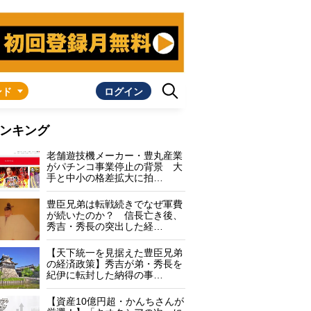
ンド
ログイン
ンキング
老舗遊技機メーカー・豊丸産業
がパチンコ事業停止の背景 大
手と中小の格差拡大に拍…
豊臣兄弟は転戦続きでなぜ軍費
が続いたのか？ 信長亡き後、
秀吉・秀長の突出した経…
【天下統一を見据えた豊臣兄弟
の経済政策】秀吉が弟・秀長を
紀伊に転封した納得の事…
【資産10億円超・かんちさんが