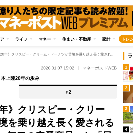
ア
ライフ
マネー
住まい・不動産
家計
トレ
《日本上陸から20年》クリスピー・クリーム・ドーナツが苦境を乗り越え長く愛される秘密 強みは「唯一無二の定番商品」と「日本独自の商品開発」、持ち帰りボックスにも“映え”の工夫
ラ
1
2026.01.07 15:02
マネーポストWEB
本上陸20年の歩み
2
2
＃
0年》クリスピー・クリー
3
境を乗り越え長く愛される
4