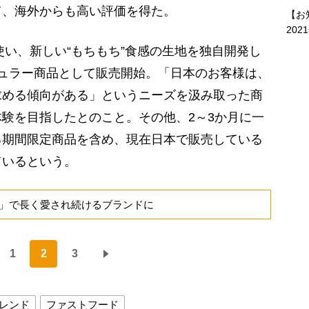
て、海外からも高い評価を得た。
【お
202
使い、新しい“もちもち”食感の生地を独自開発し
をレギュラー商品として販売開始。「日本のお客様は、
求める傾向がある」というニーズを汲み取った商
験を目指したとのこと。その他、2～3か月に一
る期間限定商品を含め、現在日本で販売している
ているという。
」で長く愛され続けるブランドに
1
2
3
レンド
ファストフード