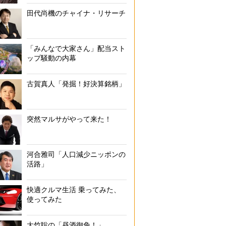
田代尚機のチャイナ・リサーチ
「みんなで大家さん」配当スト
ップ騒動の内幕
古賀真人「発掘！好決算銘柄」
突然マルサがやって来た！
河合雅司「人口減少ニッポンの
活路」
快適クルマ生活 乗ってみた、
使ってみた
大竹聡の「昼酒御免！」