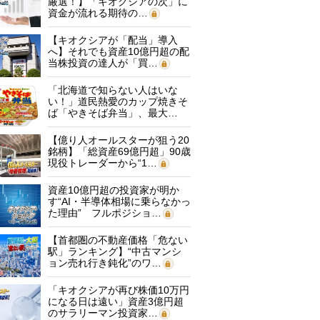
厳選！】「キオクシアの次」に
資金が流れる期待の…
【キオクシアが「配当」導入
へ】それでも資産10億円超の配
当株投資の達人が「買…
「北海道で知らない人はいな
い！」道民熱愛のカップ焼きそ
ば「やきそば弁当」、最大…
【億り人オールスターが狙う20
銘柄】「総資産69億円超」90歳
現役トレーダーから“1…
資産10億円超の投資家が明か
す“AI・半導体相場に乗らなかっ
た理由” フルポジショ…
【首都圏の不動産価格「危ない
駅」ランキング】“中古マンシ
ョン売れ行き鈍化”のワ…
「キオクシアが再び株価10万円
になる日は遠い」資産3億円超
のサラリーマン投資家…