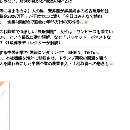
じゃない、店側が嫌がる“最悪の客”とは
俵に埋まるカネ】大の里、豊昇龍が黒星続きの名古屋場所は
賞金2826万円」が下位力士に渡り「今日はみんなで焼肉
」 金星4個配給で協会は年96万円の支出増に
のお葬式で悩ましい“喪服問題” 女性は「ワンピースを着てい
OK」という俗説に潜む誤解、なぜ「ジャケット」がマストな
？《1級葬祭ディレクターが解説》
する中国企業の“国籍ロンダリング” SHEIN、TikTok、
mu…本社機能を海外に移転させ、トランプ関税の回避を狙う
人を隠れ蓑にした中国企業の農業参入・土地取得への懸念も