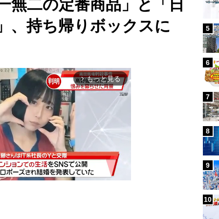
一無二の定番商品」と「日
」、持ち帰りボックスに
5
6
もっと見る
arrow_forward_ios
7
8
9
10
Mute