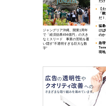
だけ
【土
「懸
だ！
猛暑
ジャングリア沖縄、開業1周年
けば
で「経済効果494億円」の大き
のか
なミスリード 事業の苦戦を覆
急増
い隠す“不透明すぎる巨大な数
Te
字”
現地