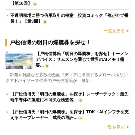
【第10回】
不透明相場に勝つ信用取引の極意 投資コミック「俺がカブ番
長！」【第9回】
一覧を見る
戸松信博の明日の爆騰株を探せ！
【戸松信博氏「明日の爆騰株」を探せ】トーメン
デバイス：サムスンを通じて世界のAIメモリ需
要…
新聞や雑誌など多数の金融メディアに出演するグローバルリン
クアドバイザーズ代表の戸松信博氏が、最新…
【戸松信博氏「明日の爆騰株」を探せ】レーザーテック：最先
端半導体の製造に不可欠な検査装…
【戸松信博氏「明日の爆騰株」を探せ】TDK：AIインフラを支
えるキープレーヤー 成長の再評…
一覧を見る