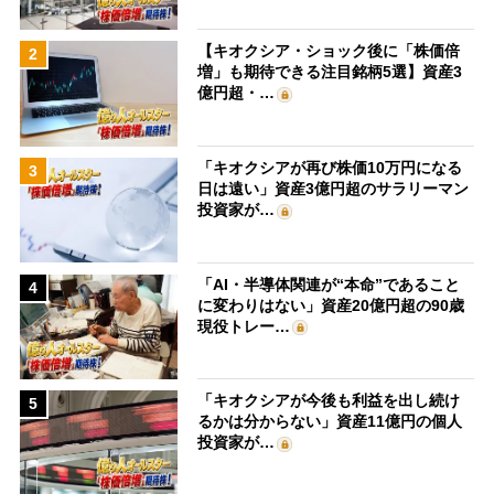
【キオクシア・ショック後に「株価倍
2
増」も期待できる注目銘柄5選】資産3
億円超・…
「キオクシアが再び株価10万円になる
3
日は遠い」資産3億円超のサラリーマン
投資家が…
「AI・半導体関連が“本命”であること
4
に変わりはない」資産20億円超の90歳
現役トレー…
「キオクシアが今後も利益を出し続け
5
るかは分からない」資産11億円の個人
投資家が…