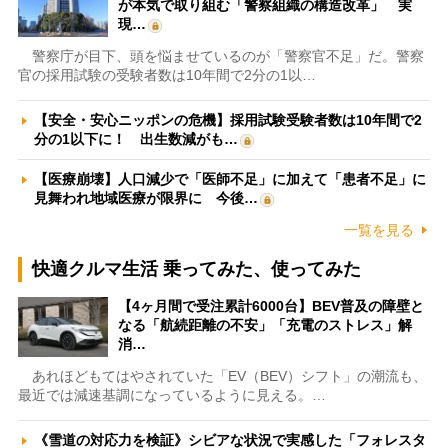
が本気で取り組む「警察組織の構造改革」 実
現…
警察庁が目下、頭を悩ませているのが「警察官不足」だ。警察
官の採用試験の受験者数は10年間で2分の1以…
【安全・安心ニッポンの危機】採用試験受験者数は10年間で2
分の1以下に！ 出生数減がも…
【医療崩壊】人口減少で「医師不足」に加えて「患者不足」に
見舞われ地域医療が限界に 今後…
一覧を見る
快適クルマ生活 乗ってみた、使ってみた
【4ヶ月間で受注累計6000台】BEV普及の障壁と
なる「航続距離の不安」「充電のストレス」解
消…
あれほどもてはやされていた「EV（BEV）シフト」の潮流も、
最近では減速基調になっているように見える。…
《雪道の対応力を検証》シビアな状況で実感した「フォレスタ