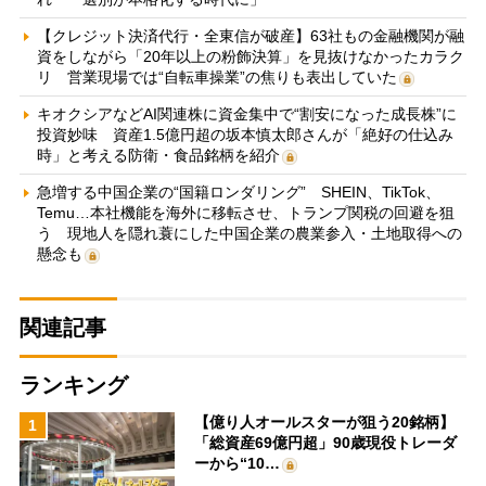
【クレジット決済代行・全東信が破産】63社もの金融機関が融
資をしながら「20年以上の粉飾決算」を見抜けなかったカラク
リ 営業現場では“自転車操業”の焦りも表出していた
キオクシアなどAI関連株に資金集中で“割安になった成長株”に
投資妙味 資産1.5億円超の坂本慎太郎さんが「絶好の仕込み
時」と考える防衛・食品銘柄を紹介
急増する中国企業の“国籍ロンダリング” SHEIN、TikTok、
Temu…本社機能を海外に移転させ、トランプ関税の回避を狙
う 現地人を隠れ蓑にした中国企業の農業参入・土地取得への
懸念も
関連記事
ランキング
【億り人オールスターが狙う20銘柄】
1
「総資産69億円超」90歳現役トレーダ
ーから“10…