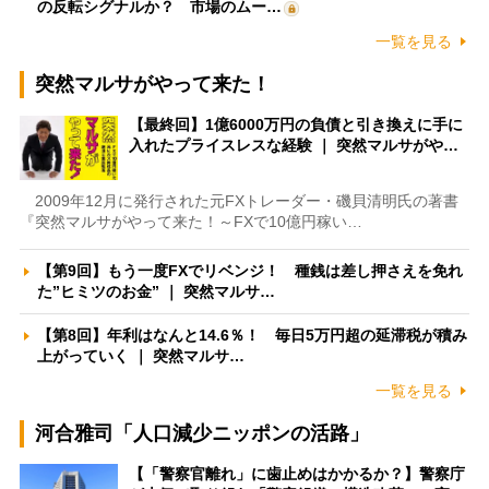
の反転シグナルか？ 市場のムー…
一覧を見る
突然マルサがやって来た！
【最終回】1億6000万円の負債と引き換えに手に
入れたプライスレスな経験 ｜ 突然マルサがや…
2009年12月に発行された元FXトレーダー・磯貝清明氏の著書
『突然マルサがやって来た！～FXで10億円稼い…
【第9回】もう一度FXでリベンジ！ 種銭は差し押さえを免れ
た”ヒミツのお金” ｜ 突然マルサ…
【第8回】年利はなんと14.6％！ 毎日5万円超の延滞税が積み
上がっていく ｜ 突然マルサ…
一覧を見る
河合雅司「人口減少ニッポンの活路」
【「警察官離れ」に歯止めはかかるか？】警察庁