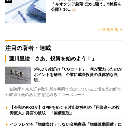
「キオクシア急落で次に狙う」5銘柄を
公開》10…
一覧を見る
注目の著者・連載
藤川里絵「さあ、投資を始めよう！」
5年ぶり改訂の「CGコード」、何が変わったのか
ポイントを解説 企業に成長投資の具体的な説
明…
金融庁と東京証券取引所が共同で策定している上場企業の経営
や取締役会のあり方を定める「コーポレート…
【令和のPKOか】GPIFをめぐる片山財務相の「円資産への投
資拡大」発言の波紋 「国債重視」…
インフレでも「物価負け」しない金融商品「物価連動国債」に