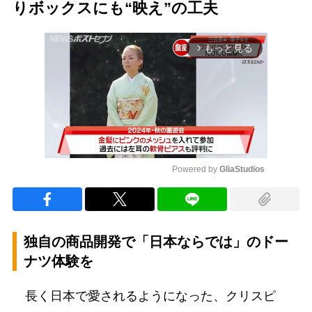
りボックスにも“映え”の工夫
もっと見る
arrow_forward_ios
Powered by 
GliaStudios
Mute
独自の商品開発で「日本ならでは」のドー
ナツ体験を
長く日本で愛されるようになった、クリスピ