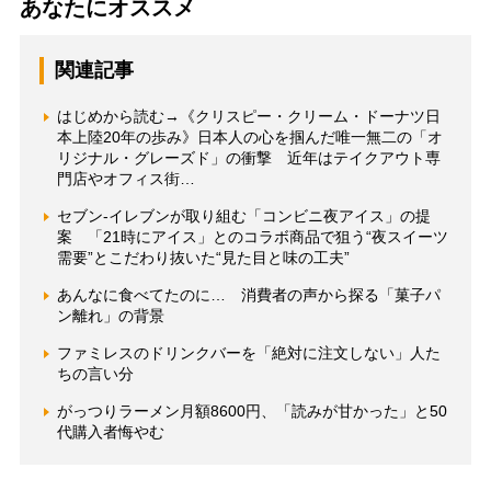
あなたにオススメ
関連記事
はじめから読む→《クリスピー・クリーム・ドーナツ日
本上陸20年の歩み》日本人の心を掴んだ唯一無二の「オ
リジナル・グレーズド」の衝撃 近年はテイクアウト専
門店やオフィス街…
セブン-イレブンが取り組む「コンビニ夜アイス」の提
案 「21時にアイス」とのコラボ商品で狙う“夜スイーツ
需要”とこだわり抜いた“見た目と味の工夫”
あんなに食べてたのに… 消費者の声から探る「菓子パ
ン離れ」の背景
ファミレスのドリンクバーを「絶対に注文しない」人た
ちの言い分
がっつりラーメン月額8600円、「読みが甘かった」と50
代購入者悔やむ