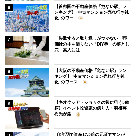
【首都圏の不動産価格「危ない駅」ラ
6
ンキング】“中古マンション売れ行き鈍
化”のワー…
「失敗すると取り返しがつかない」葬
7
儀社の手を借りない「DIY葬」の落とし
穴 素人には…
【大阪の不動産価格「危ない駅」ラン
8
キング】“中古マンション売れ行き鈍
化”のワース…
【キオクシア・ショックの後に狙う5銘
9
柄】イベント投資家の億り人・羽根英
樹氏が厳…
《2年弱で資産17.5倍の元証券マンが
10