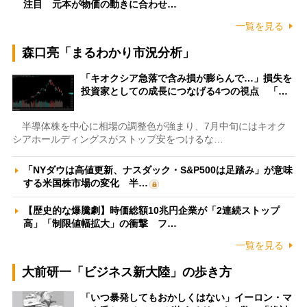
注目 元本が物価の動きに合わせ…
一覧を見る
森口亮「まるわかり市況分析」
「キオクシア急落で含み損が膨らんで…」損失を
投資家としての成長につなげる4つの視点 「…
半導体株を中心に相場の調整色が強まり、7月中旬にはキオク
シアホールディングスがストップ安をつけるな…
「NYダウは高値更新、ナスダック・S&P500は足踏み」が意味
する米国株市場の変化 半…
【歴史的な爆騰劇】時価総額10兆円企業が「2連続ストップ
高」「制限値幅拡大」の衝撃 フ…
一覧を見る
大前研一「ビジネス新大陸」の歩き方
「いつ暴発してもおかしくはない」イーロン・マ