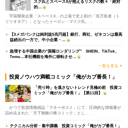
スク氏とスペースXが抱えるリスクの数々「絶対
的…
宇宙開発企業「スペースX」の上場で史上初の「兆万長者（ト
リリオネア）」となったイーロン・マスク氏。…
【3メガバンクは純利益5兆円超】銀行、商社、ゼネコンは最高
益続出の一方で、中小企業・…
急増する中国企業の“国籍ロンダリング” SHEIN、TikTok、
Temu…本社機能を海外に移転させ…
一覧を見る
投資ノウハウ満載コミック「俺がカブ番長！」
「売り時」を逃さないトレンド見極め術 投資コ
ミック「俺がカブ番長！」【第11回】
かつて投資情報雑誌「マネーポスト」にて、圧倒的な情報量が
詰め込まれた「天下無敵の株コミック」とし…
テクニカル分析・集中講義 投資コミック「俺がカブ番長！」