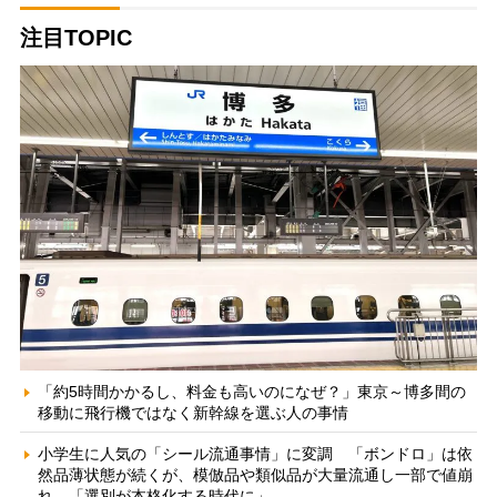
注目TOPIC
「約5時間かかるし、料金も高いのになぜ？」東京～博多間の
移動に飛行機ではなく新幹線を選ぶ人の事情
小学生に人気の「シール流通事情」に変調 「ボンドロ」は依
然品薄状態が続くが、模倣品や類似品が大量流通し一部で値崩
れ 「選別が本格化する時代に」