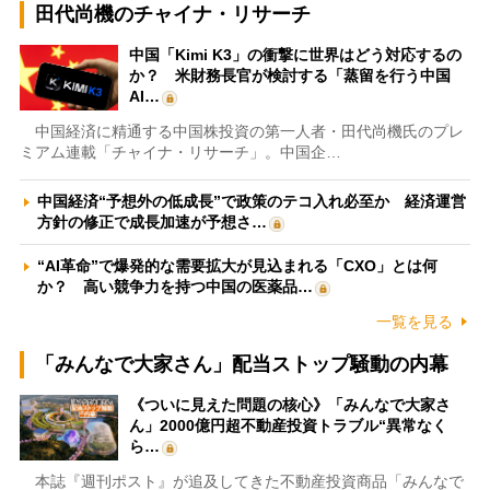
田代尚機のチャイナ・リサーチ
中国「Kimi K3」の衝撃に世界はどう対応するの
か？ 米財務長官が検討する「蒸留を行う中国
AI…
中国経済に精通する中国株投資の第一人者・田代尚機氏のプレ
ミアム連載「チャイナ・リサーチ」。中国企…
中国経済“予想外の低成長”で政策のテコ入れ必至か 経済運営
方針の修正で成長加速が予想さ…
“AI革命”で爆発的な需要拡大が見込まれる「CXO」とは何
か？ 高い競争力を持つ中国の医薬品…
一覧を見る
「みんなで大家さん」配当ストップ騒動の内幕
《ついに見えた問題の核心》「みんなで大家さ
ん」2000億円超不動産投資トラブル“異常なく
ら…
本誌『週刊ポスト』が追及してきた不動産投資商品「みんなで