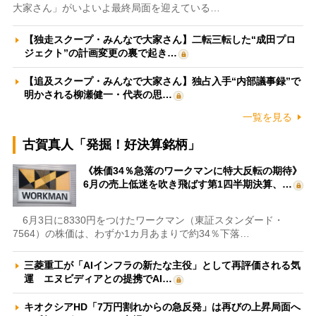
大家さん」がいよいよ最終局面を迎えている…
【独走スクープ・みんなで大家さん】二転三転した“成田プロ
ジェクト”の計画変更の裏で起き…
【追及スクープ・みんなで大家さん】独占入手“内部議事録”で
明かされる柳瀬健一・代表の思…
一覧を見る
古賀真人「発掘！好決算銘柄」
《株価34％急落のワークマンに特大反転の期待》
6月の売上低迷を吹き飛ばす第1四半期決算、…
6月3日に8330円をつけたワークマン（東証スタンダード・
7564）の株価は、わずか1カ月あまりで約34％下落…
三菱重工が「AIインフラの新たな主役」として再評価される気
運 エヌビディアとの提携でAI…
キオクシアHD「7万円割れからの急反発」は再びの上昇局面へ