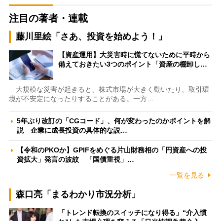
注目の著者・連載
藤川里絵「さあ、投資を始めよう！」
【資産運用】大災害時に慌てないために平時から
備えておきたい3つのポイント「資産の棚卸し…
大規模な災害が起きると、株式市場が大きく動いたり、取引環
境が不安定になったりすることがある。一方…
5年ぶり改訂の「CGコード」、何が変わったのかポイントを解
説 企業に成長投資の具体的な説…
【令和のPKOか】GPIFをめぐる片山財務相の「円資産への投
資拡大」発言の波紋 「国債重視」…
一覧を見る
森口亮「まるわかり市況分析」
「トレンド転換のスイッチになり得る」“介入慣