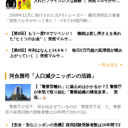
入れたプライスレスな経験 ｜ 突然マルサがや…
2009年12月に発行された元FXトレーダー・磯貝清明氏の著書
『突然マルサがやって来た！～FXで10億円稼い…
【第9回】もう一度FXでリベンジ！ 種銭は差し押さえを免れ
た”ヒミツのお金” ｜ 突然マルサ…
【第8回】年利はなんと14.6％！ 毎日5万円超の延滞税が積み
上がっていく ｜ 突然マルサ…
一覧を見る
河合雅司「人口減少ニッポンの活路」
【「警察官離れ」に歯止めはかかるか？】警察庁
が本気で取り組む「警察組織の構造改革」 実
現…
警察庁が目下、頭を悩ませているのが「警察官不足」だ。警察
官の採用試験の受験者数は10年間で2分の1以…
【安全・安心ニッポンの危機】採用試験受験者数は10年間で2