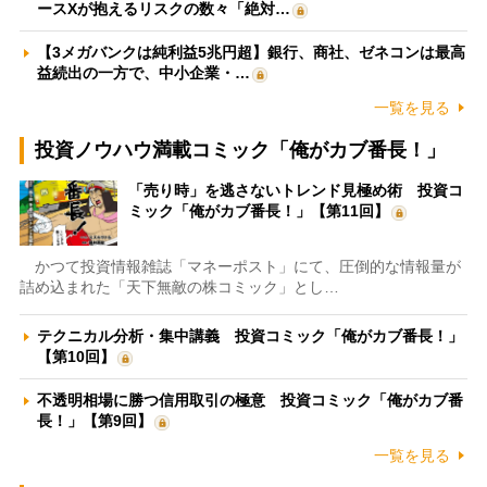
ースXが抱えるリスクの数々「絶対…
【3メガバンクは純利益5兆円超】銀行、商社、ゼネコンは最高
益続出の一方で、中小企業・…
一覧を見る
投資ノウハウ満載コミック「俺がカブ番長！」
「売り時」を逃さないトレンド見極め術 投資コ
ミック「俺がカブ番長！」【第11回】
かつて投資情報雑誌「マネーポスト」にて、圧倒的な情報量が
詰め込まれた「天下無敵の株コミック」とし…
テクニカル分析・集中講義 投資コミック「俺がカブ番長！」
【第10回】
不透明相場に勝つ信用取引の極意 投資コミック「俺がカブ番
長！」【第9回】
一覧を見る