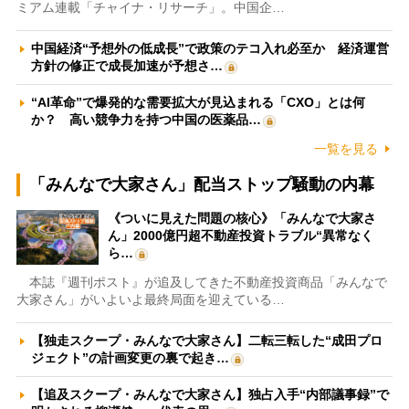
ミアム連載「チャイナ・リサーチ」。中国企…
中国経済“予想外の低成長”で政策のテコ入れ必至か 経済運営
方針の修正で成長加速が予想さ…
“AI革命”で爆発的な需要拡大が見込まれる「CXO」とは何
か？ 高い競争力を持つ中国の医薬品…
一覧を見る
「みんなで大家さん」配当ストップ騒動の内幕
《ついに見えた問題の核心》「みんなで大家さ
ん」2000億円超不動産投資トラブル“異常なく
ら…
本誌『週刊ポスト』が追及してきた不動産投資商品「みんなで
大家さん」がいよいよ最終局面を迎えている…
【独走スクープ・みんなで大家さん】二転三転した“成田プロ
ジェクト”の計画変更の裏で起き…
【追及スクープ・みんなで大家さん】独占入手“内部議事録”で