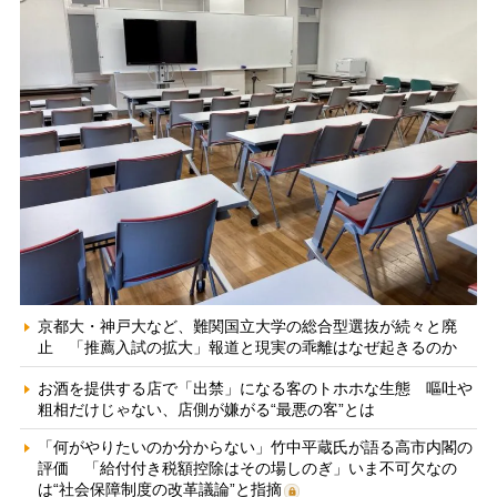
京都大・神戸大など、難関国立大学の総合型選抜が続々と廃
止 「推薦入試の拡大」報道と現実の乖離はなぜ起きるのか
お酒を提供する店で「出禁」になる客のトホホな生態 嘔吐や
粗相だけじゃない、店側が嫌がる“最悪の客”とは
「何がやりたいのか分からない」竹中平蔵氏が語る高市内閣の
評価 「給付付き税額控除はその場しのぎ」いま不可欠なの
は“社会保障制度の改革議論”と指摘