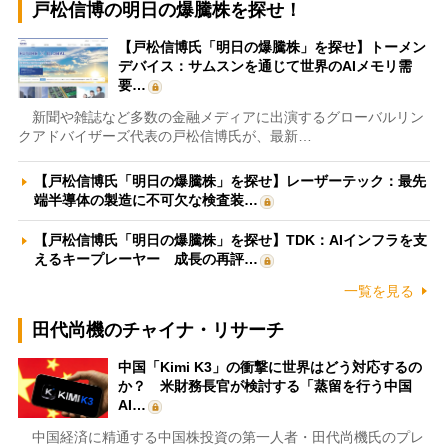
戸松信博の明日の爆騰株を探せ！
【戸松信博氏「明日の爆騰株」を探せ】トーメン
デバイス：サムスンを通じて世界のAIメモリ需
要…
新聞や雑誌など多数の金融メディアに出演するグローバルリン
クアドバイザーズ代表の戸松信博氏が、最新…
【戸松信博氏「明日の爆騰株」を探せ】レーザーテック：最先
端半導体の製造に不可欠な検査装…
【戸松信博氏「明日の爆騰株」を探せ】TDK：AIインフラを支
えるキープレーヤー 成長の再評…
一覧を見る
田代尚機のチャイナ・リサーチ
中国「Kimi K3」の衝撃に世界はどう対応するの
か？ 米財務長官が検討する「蒸留を行う中国
AI…
中国経済に精通する中国株投資の第一人者・田代尚機氏のプレ