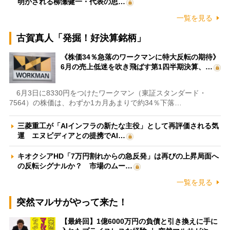
明かされる柳瀬健一・代表の思…
一覧を見る
古賀真人「発掘！好決算銘柄」
《株価34％急落のワークマンに特大反転の期待》
6月の売上低迷を吹き飛ばす第1四半期決算、…
6月3日に8330円をつけたワークマン（東証スタンダード・
7564）の株価は、わずか1カ月あまりで約34％下落…
三菱重工が「AIインフラの新たな主役」として再評価される気
運 エヌビディアとの提携でAI…
キオクシアHD「7万円割れからの急反発」は再びの上昇局面へ
の反転シグナルか？ 市場のムー…
一覧を見る
突然マルサがやって来た！
【最終回】1億6000万円の負債と引き換えに手に