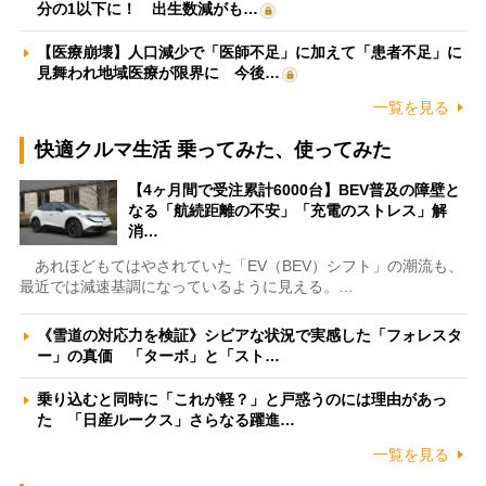
分の1以下に！ 出生数減がも…
【医療崩壊】人口減少で「医師不足」に加えて「患者不足」に
見舞われ地域医療が限界に 今後…
一覧を見る
快適クルマ生活 乗ってみた、使ってみた
【4ヶ月間で受注累計6000台】BEV普及の障壁と
なる「航続距離の不安」「充電のストレス」解
消…
あれほどもてはやされていた「EV（BEV）シフト」の潮流も、
最近では減速基調になっているように見える。…
《雪道の対応力を検証》シビアな状況で実感した「フォレスタ
ー」の真価 「ターボ」と「スト…
乗り込むと同時に「これが軽？」と戸惑うのには理由があっ
た 「日産ルークス」さらなる躍進…
一覧を見る