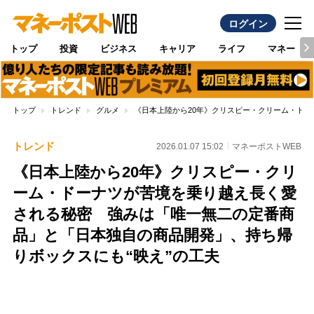
ログイン
トップ
投資
ビジネス
キャリア
ライフ
マネー
トップ
トレンド
グルメ
《日本上陸から20年》クリスピー・クリーム・ド
トレンド
2026.01.07 15:02
マネーポストWEB
《日本上陸から20年》クリスピー・クリ
ーム・ドーナツが苦境を乗り越え長く愛
される秘密 強みは「唯一無二の定番商
品」と「日本独自の商品開発」、持ち帰
りボックスにも“映え”の工夫
Loaded
:
100.00%
/
Unmute