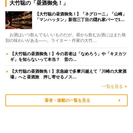
大竹聡の「昼酒御免！」
【大竹聡の昼酒御免！】「ネグローニ」「山崎」
「マンハッタン」新宿三丁目の隠れ家バーで1…
お酒はいつ飲んでもいいものだが、昼から飲むお酒にはまた格
別の味わいがある――。ライター・作家の大竹…
【大竹聡の昼酒御免！】今の若者は「なめろう」や「キヌカツ
ギ」を知らないって本当？ 昔の…
【大竹聡の昼酒御免！】京急線で多摩川越えて「川崎の大衆酒
場」へと昼酒旅 押し寄せるノス…
一覧を見る
著者・連載の一覧を見る