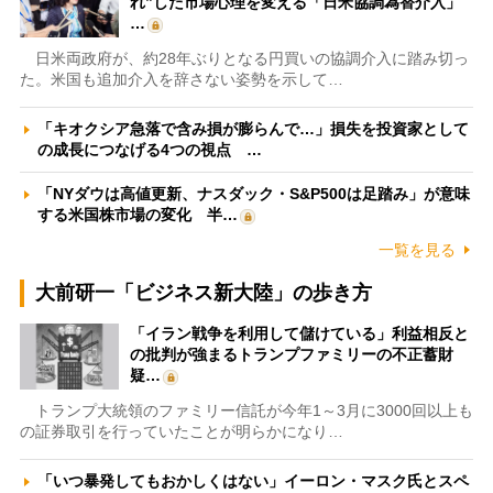
れ”した市場心理を変える「日米協調為替介入」
…
日米両政府が、約28年ぶりとなる円買いの協調介入に踏み切っ
た。米国も追加介入を辞さない姿勢を示して…
「キオクシア急落で含み損が膨らんで…」損失を投資家として
の成長につなげる4つの視点 …
「NYダウは高値更新、ナスダック・S&P500は足踏み」が意味
する米国株市場の変化 半…
一覧を見る
大前研一「ビジネス新大陸」の歩き方
「イラン戦争を利用して儲けている」利益相反と
の批判が強まるトランプファミリーの不正蓄財
疑…
トランプ大統領のファミリー信託が今年1～3月に3000回以上も
の証券取引を行っていたことが明らかになり…
「いつ暴発してもおかしくはない」イーロン・マスク氏とスペ