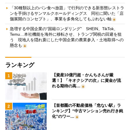
「30種類以上のパン食べ放題」で行列のできる新形態レストラ
ンを手掛けるサンマルクホールディングス 同社に聞いた「店
舗展開のコンセプト」、事業を多角化してもぶれない軸
急増する中国企業の“国籍ロンダリング” SHEIN、TikTok、
Temu…本社機能を海外に移転させ、トランプ関税の回避を狙
う 現地人を隠れ蓑にした中国企業の農業参入・土地取得への
懸念も
ランキング
【資産10億円超・かんちさんが厳
1
選！】「キオクシアの次」に資金が流
れる期待の高…
【首都圏の不動産価格「危ない駅」ラ
2
ンキング】“中古マンション売れ行き鈍
化”のワー…