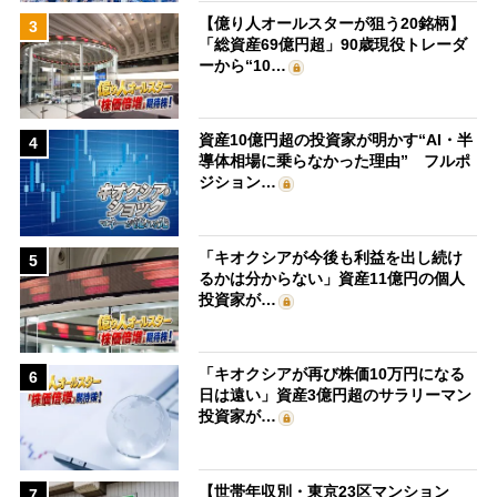
【億り人オールスターが狙う20銘柄】
3
「総資産69億円超」90歳現役トレーダ
ーから“10…
資産10億円超の投資家が明かす“AI・半
4
導体相場に乗らなかった理由” フルポ
ジション…
「キオクシアが今後も利益を出し続け
5
るかは分からない」資産11億円の個人
投資家が…
「キオクシアが再び株価10万円になる
6
日は遠い」資産3億円超のサラリーマン
投資家が…
【世帯年収別・東京23区マンション
7