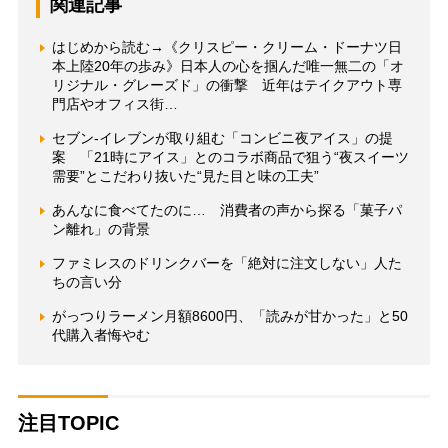
関連記事
はじめから読む→《クリスピー・クリーム・ドーナツ日
本上陸20年の歩み》日本人の心を掴んだ唯一無二の「オ
リジナル・グレーズド」の衝撃 近年はテイクアウト専
門店やオフィス街…
セブン-イレブンが取り組む「コンビニ夜アイス」の提
案 「21時にアイス」とのコラボ商品で狙う“夜スイーツ
需要”とこだわり抜いた“見た目と味の工夫”
あんなに食べてたのに… 消費者の声から探る「菓子パ
ン離れ」の背景
ファミレスのドリンクバーを「絶対に注文しない」人た
ちの言い分
がっつりラーメン月額8600円、「読みが甘かった」と50
代購入者悔やむ
注目TOPIC