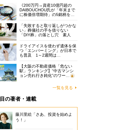
《200万円→資産10億円超の
DAIBOUCHOU氏が「年末まで
に株価倍増期待」の5銘柄を…
「失敗すると取り返しがつかな
い」葬儀社の手を借りない
「DIY葬」の落とし穴 素人
に…
ドライアイスを使わず遺体を保
つ「エンバーミング」が日本で
も普及 1～2週間は…
【大阪の不動産価格「危ない
駅」ランキング】“中古マンシ
ョン売れ行き鈍化”のワー…
一覧を見る
目の著者・連載
藤川里絵「さあ、投資を始めよ
う！」