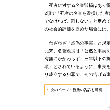
死者に対する名誉毀損はあり得
2項で「死者の名誉を毀損した者
でなければ、罰しない」と定め
の社会的評価を貶めた場合には
わざわざ「虚偽の事実」と規定
元来、名誉毀損は「公然と事実
有無にかかわらず、三年以下の拘
項）とされているように、事実
り成立する犯罪で、その告げる
次のページ：親族の告訴も可能