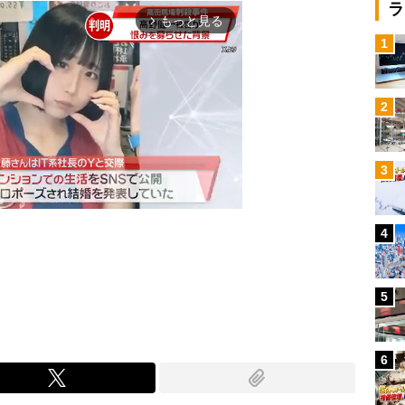
ラ
もっと見る
arrow_forward_ios
1
2
3
4
Mute
5
6