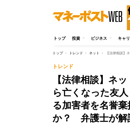
トップ
投資
ビジネス
キャリ
トップ
トレンド
ネット
トレンド
【法律相談】ネッ
ら亡くなった友人
る加害者を名誉棄
か？ 弁護士が解