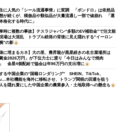
生に人気の「シール流通事情」に変調 「ボンドロ」は依然品
態が続くが、模倣品や類似品が大量流通し一部で値崩れ 「選
本格化する時代に」
車時に複数の事故】テスラジャパン“多額のEV補助金”で注文殺
現場は大混乱 トラブル続発の背後に見え隠れする“イーロン
腕”の影
俵に埋まるカネ】大の里、豊昇龍が黒星続きの名古屋場所は
賞金2826万円」が下位力士に渡り「今日はみんなで焼肉
」 金星4個配給で協会は年96万円の支出増に
する中国企業の“国籍ロンダリング” SHEIN、TikTok、
mu…本社機能を海外に移転させ、トランプ関税の回避を狙う
人を隠れ蓑にした中国企業の農業参入・土地取得への懸念も