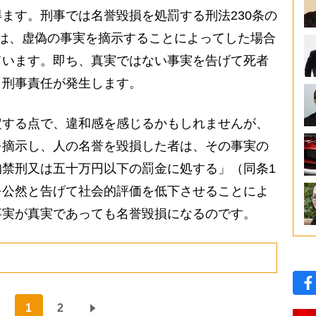
ます。刑事では名誉毀損を処罰する刑法230条の
は、虚偽の事実を摘示することによってした場合
ています。即ち、真実ではない事実を告げて死者
、刑事責任が発生します。
する点で、違和感を感じるかもしれませんが、
を摘示し、人の名誉を毀損した者は、その事実の
禁刑又は五十万円以下の罰金に処する」（同条1
を公然と告げて社会的評価を低下させることによ
事実が真実であっても名誉毀損になるのです。
1
2