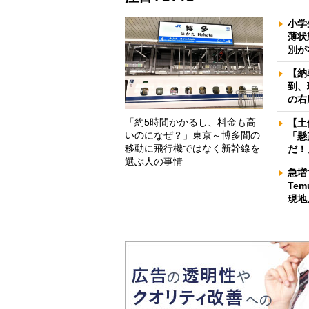
小学
薄状
別が
【納
到、
の右
「約5時間かかるし、料金も高
【土
いのになぜ？」東京～博多間の
「懸
移動に飛行機ではなく新幹線を
だ！
選ぶ人の事情
急増
Te
現地