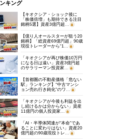
ンキング
【キオクシア・ショック後に
「株価倍増」も期待できる注目
銘柄5選】資産3億円超…
【億り人オールスターが狙う20
銘柄】「総資産69億円超」90歳
現役トレーダーから“1…
「キオクシアが再び株価10万円
になる日は遠い」資産3億円超
のサラリーマン投資家…
【首都圏の不動産価格「危ない
駅」ランキング】“中古マンシ
ョン売れ行き鈍化”のワ…
「キオクシアが今後も利益を出
し続けるかは分からない」資産
11億円の個人投資家…
「AI・半導体関連が“本命”であ
ることに変わりはない」資産20
億円超の90歳現役トレ…