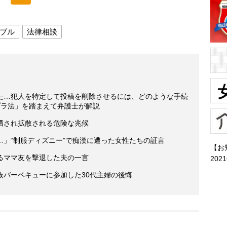
ブル
法律相談
けた…犯人を特定して投稿を削除させるには、どのような手続
プラ法」を踏まえて弁護士が解説
晒され拡散される危険な兆候
」“制服ディズニー”で痴漢に遭った女性たちの証言
【お
るママ友を撃退した夫の一言
202
族バーベキューに参加した30代主婦の後悔