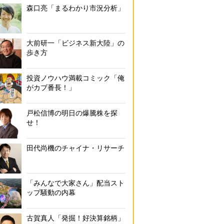
森口亮「まるわかり市況分析」
大前研一「ビジネス新大陸」の
歩き方
投資ノウハウ満載コミック「俺
がカブ番長！」
戸松信博の明日の爆騰株を探
せ！
田代尚機のチャイナ・リサーチ
「みんなで大家さん」配当スト
ップ騒動の内幕
古賀真人「発掘！好決算銘柄」