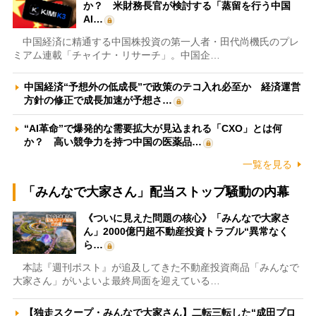
か？ 米財務長官が検討する「蒸留を行う中国
AI…
中国経済に精通する中国株投資の第一人者・田代尚機氏のプレ
ミアム連載「チャイナ・リサーチ」。中国企…
中国経済“予想外の低成長”で政策のテコ入れ必至か 経済運営
方針の修正で成長加速が予想さ…
“AI革命”で爆発的な需要拡大が見込まれる「CXO」とは何
か？ 高い競争力を持つ中国の医薬品…
一覧を見る
「みんなで大家さん」配当ストップ騒動の内幕
《ついに見えた問題の核心》「みんなで大家さ
ん」2000億円超不動産投資トラブル“異常なく
ら…
本誌『週刊ポスト』が追及してきた不動産投資商品「みんなで
大家さん」がいよいよ最終局面を迎えている…
【独走スクープ・みんなで大家さん】二転三転した“成田プロ