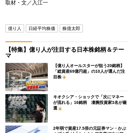
取材・文／入江一
億り人
日経平均株価
株億太郎
【特集】億り人が注目する日本株銘柄＆テー
マ
【億り人オールスターが狙う20銘柄】
「総資産69億円超」の10人が選んだ注
目株
キオクシア・ショックで「次にマネー
が流れる」16銘柄 凄腕投資家3名が厳
選
2年弱で資産17.5倍の元証券マン・かぶ