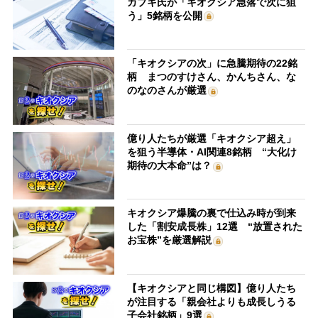
カブキ氏が「キオクシア急落で次に狙
う」5銘柄を公開
「キオクシアの次」に急騰期待の22銘
柄 まつのすけさん、かんちさん、な
のなのさんが厳選
億り人たちが厳選「キオクシア超え」
を狙う半導体・AI関連8銘柄 “大化け
期待の大本命”は？
キオクシア爆騰の裏で仕込み時が到来
した「割安成長株」12選 “放置された
お宝株”を厳選解説
【キオクシアと同じ構図】億り人たち
が注目する「親会社よりも成長しうる
子会社銘柄」9選