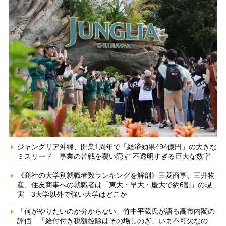
ジャングリア沖縄、開業1周年で「経済効果494億円」の大きな
ミスリード 事業の苦戦を覆い隠す“不透明すぎる巨大な数字”
《商社の大学別就職者数ランキングを解剖》三菱商事、三井物
産、住友商事への就職者は「東大・早大・慶大で約6割」の現
実 3大学以外で強い大学はどこか
「何がやりたいのか分からない」竹中平蔵氏が語る高市内閣の
評価 「給付付き税額控除はその場しのぎ」いま不可欠なの