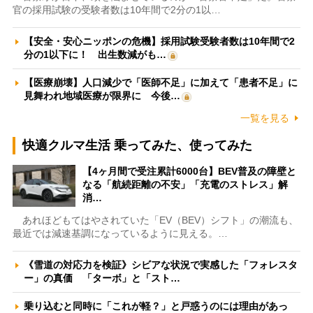
官の採用試験の受験者数は10年間で2分の1以…
【安全・安心ニッポンの危機】採用試験受験者数は10年間で2
分の1以下に！ 出生数減がも…
【医療崩壊】人口減少で「医師不足」に加えて「患者不足」に
見舞われ地域医療が限界に 今後…
一覧を見る
快適クルマ生活 乗ってみた、使ってみた
【4ヶ月間で受注累計6000台】BEV普及の障壁と
なる「航続距離の不安」「充電のストレス」解
消…
あれほどもてはやされていた「EV（BEV）シフト」の潮流も、
最近では減速基調になっているように見える。…
《雪道の対応力を検証》シビアな状況で実感した「フォレスタ
ー」の真価 「ターボ」と「スト…
乗り込むと同時に「これが軽？」と戸惑うのには理由があっ