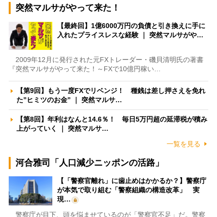
突然マルサがやって来た！
【最終回】1億6000万円の負債と引き換えに手に
入れたプライスレスな経験 ｜ 突然マルサがや…
2009年12月に発行された元FXトレーダー・磯貝清明氏の著書
『突然マルサがやって来た！～FXで10億円稼い…
【第9回】もう一度FXでリベンジ！ 種銭は差し押さえを免れ
た”ヒミツのお金” ｜ 突然マルサ…
【第8回】年利はなんと14.6％！ 毎日5万円超の延滞税が積み
上がっていく ｜ 突然マルサ…
一覧を見る
河合雅司「人口減少ニッポンの活路」
【「警察官離れ」に歯止めはかかるか？】警察庁
が本気で取り組む「警察組織の構造改革」 実
現…
警察庁が目下、頭を悩ませているのが「警察官不足」だ。警察