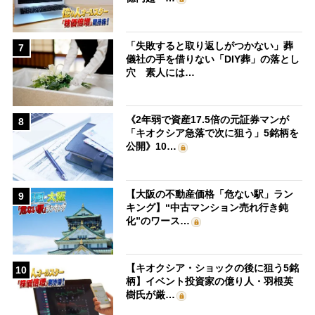
「失敗すると取り返しがつかない」葬
7
儀社の手を借りない「DIY葬」の落とし
穴 素人には…
《2年弱で資産17.5倍の元証券マンが
8
「キオクシア急落で次に狙う」5銘柄を
公開》10…
【大阪の不動産価格「危ない駅」ラン
9
キング】“中古マンション売れ行き鈍
化”のワース…
【キオクシア・ショックの後に狙う5銘
10
柄】イベント投資家の億り人・羽根英
樹氏が厳…