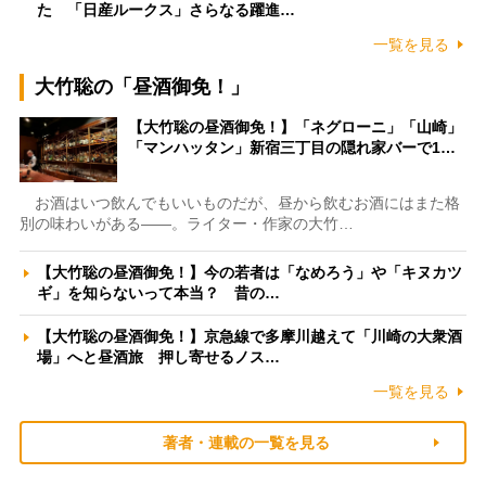
た 「日産ルークス」さらなる躍進…
一覧を見る
大竹聡の「昼酒御免！」
【大竹聡の昼酒御免！】「ネグローニ」「山崎」
「マンハッタン」新宿三丁目の隠れ家バーで1…
お酒はいつ飲んでもいいものだが、昼から飲むお酒にはまた格
別の味わいがある――。ライター・作家の大竹…
【大竹聡の昼酒御免！】今の若者は「なめろう」や「キヌカツ
ギ」を知らないって本当？ 昔の…
【大竹聡の昼酒御免！】京急線で多摩川越えて「川崎の大衆酒
場」へと昼酒旅 押し寄せるノス…
一覧を見る
著者・連載の一覧を見る