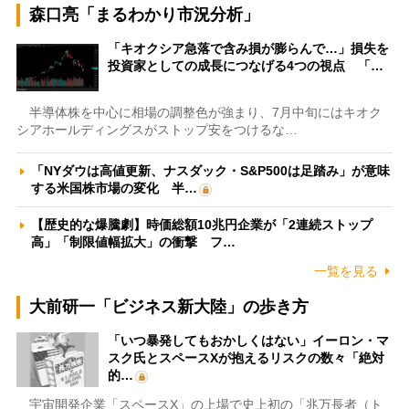
森口亮「まるわかり市況分析」
「キオクシア急落で含み損が膨らんで…」損失を
投資家としての成長につなげる4つの視点 「…
半導体株を中心に相場の調整色が強まり、7月中旬にはキオク
シアホールディングスがストップ安をつけるな…
「NYダウは高値更新、ナスダック・S&P500は足踏み」が意味
する米国株市場の変化 半…
【歴史的な爆騰劇】時価総額10兆円企業が「2連続ストップ
高」「制限値幅拡大」の衝撃 フ…
一覧を見る
大前研一「ビジネス新大陸」の歩き方
「いつ暴発してもおかしくはない」イーロン・マ
スク氏とスペースXが抱えるリスクの数々「絶対
的…
宇宙開発企業「スペースX」の上場で史上初の「兆万長者（ト