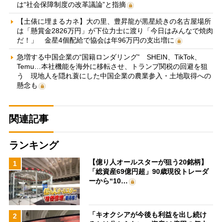
は“社会保障制度の改革議論”と指摘
【土俵に埋まるカネ】大の里、豊昇龍が黒星続きの名古屋場所
は「懸賞金2826万円」が下位力士に渡り「今日はみんなで焼肉
だ！」 金星4個配給で協会は年96万円の支出増に
急増する中国企業の“国籍ロンダリング” SHEIN、TikTok、
Temu…本社機能を海外に移転させ、トランプ関税の回避を狙
う 現地人を隠れ蓑にした中国企業の農業参入・土地取得への
懸念も
関連記事
ランキング
【億り人オールスターが狙う20銘柄】
1
「総資産69億円超」90歳現役トレーダ
ーから“10…
「キオクシアが今後も利益を出し続け
2