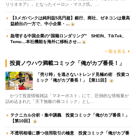
リリオネア）」となったイーロン・マスク氏。…
【3メガバンクは純利益5兆円超】銀行、商社、ゼネコンは最高
益続出の一方で、中小企業・…
急増する中国企業の“国籍ロンダリング” SHEIN、TikTok、
Temu…本社機能を海外に移転させ…
一覧を見る
投資ノウハウ満載コミック「俺がカブ番長！」
「売り時」を逃さないトレンド見極め術 投資コ
ミック「俺がカブ番長！」【第11回】
かつて投資情報雑誌「マネーポスト」にて、圧倒的な情報量が
詰め込まれた「天下無敵の株コミック」とし…
テクニカル分析・集中講義 投資コミック「俺がカブ番長！」
【第10回】
不透明相場に勝つ信用取引の極意 投資コミック「俺がカブ番