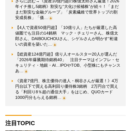
さらに読む→《資産10億円超の株億太郎さん厳選！2026
年イチ推し5銘柄》割安な“大化け候補株”が続々！「まだ
まだ割安な金融グループ」「炭素繊維で世界トップの割
安成長株」「価…
【4人で資産50億円超】「10億り人」たちが厳選した高
値圏でも注目の14銘柄 マック・チェリーさん、株億太
郎さん、DAIBOUCHOUさん、シゲルさんが明かす“桁違
いの資産を築いた…
【総資産124億円超】億り人オールスター20人が選んだ
「2026年爆騰期待銘柄40」 注目テーマはインフレ・セ
キュリティ・地銀・AI…IPOやTOB、小型株にもチャンス
あ…
《資産7億円、株主優待の達人・桐谷さんが厳選！》4万
円台以下で買える高利回り優待株3銘柄 2万円台で買え
る「利回り8％超の通信大手」をはじめ、QUOカード
1000円分もらえる銘柄…
注目TOPIC