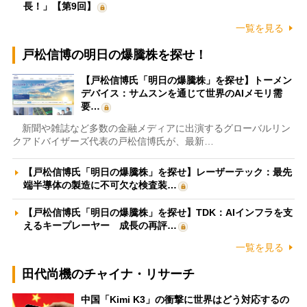
長！」【第9回】
一覧を見る
戸松信博の明日の爆騰株を探せ！
【戸松信博氏「明日の爆騰株」を探せ】トーメン
デバイス：サムスンを通じて世界のAIメモリ需
要…
新聞や雑誌など多数の金融メディアに出演するグローバルリン
クアドバイザーズ代表の戸松信博氏が、最新…
【戸松信博氏「明日の爆騰株」を探せ】レーザーテック：最先
端半導体の製造に不可欠な検査装…
【戸松信博氏「明日の爆騰株」を探せ】TDK：AIインフラを支
えるキープレーヤー 成長の再評…
一覧を見る
田代尚機のチャイナ・リサーチ
中国「Kimi K3」の衝撃に世界はどう対応するの