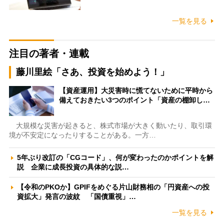
一覧を見る
注目の著者・連載
藤川里絵「さあ、投資を始めよう！」
【資産運用】大災害時に慌てないために平時から
備えておきたい3つのポイント「資産の棚卸し…
大規模な災害が起きると、株式市場が大きく動いたり、取引環
境が不安定になったりすることがある。一方…
5年ぶり改訂の「CGコード」、何が変わったのかポイントを解
説 企業に成長投資の具体的な説…
【令和のPKOか】GPIFをめぐる片山財務相の「円資産への投
資拡大」発言の波紋 「国債重視」…
一覧を見る