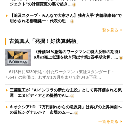
ジェクト”の計画変更の裏で起き…
【追及スクープ・みんなで大家さん】独占入手“内部議事録”で
明かされる柳瀬健一・代表の思…
一覧を見る
古賀真人「発掘！好決算銘柄」
《株価34％急落のワークマンに特大反転の期待》
6月の売上低迷を吹き飛ばす第1四半期決算、…
6月3日に8330円をつけたワークマン（東証スタンダード・
7564）の株価は、わずか1カ月あまりで約34％下落…
三菱重工が「AIインフラの新たな主役」として再評価される気
運 エヌビディアとの提携でAI…
キオクシアHD「7万円割れからの急反発」は再びの上昇局面へ
の反転シグナルか？ 市場のムー…
一覧を見る