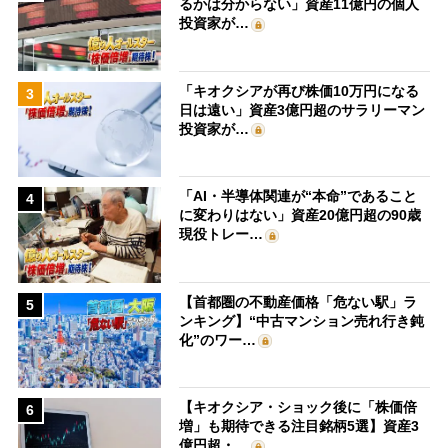
るかは分からない」資産11億円の個人
投資家が…
「キオクシアが再び株価10万円になる
3
日は遠い」資産3億円超のサラリーマン
投資家が…
「AI・半導体関連が“本命”であること
4
に変わりはない」資産20億円超の90歳
現役トレー…
【首都圏の不動産価格「危ない駅」ラ
5
ンキング】“中古マンション売れ行き鈍
化”のワー…
【キオクシア・ショック後に「株価倍
6
増」も期待できる注目銘柄5選】資産3
億円超・…