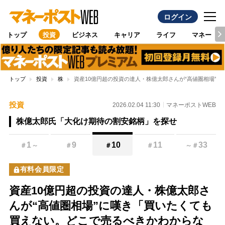
ログイン
トップ
投資
ビジネス
キャリア
ライフ
マネー
トップ
投資
株
資産10億円超の投資の達人・株億太郎さんが“高値圏相場”
投資
2026.02.04 11:30
マネーポストWEB
株億太郎氏「大化け期待の割安銘柄」を探せ
1
9
10
11
33
＃
～
＃
＃
＃
～
＃
有料会員限定
資産10億円超の投資の達人・株億太郎さ
んが“高値圏相場”に嘆き「買いたくても
買えない。どこで売るべきかわからな