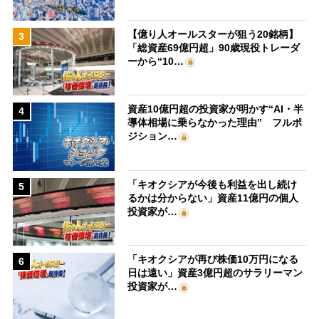
【億り人オールスターが狙う20銘柄】
3
「総資産69億円超」90歳現役トレーダ
ーから“10…
資産10億円超の投資家が明かす“AI・半
4
導体相場に乗らなかった理由” フルポ
ジション…
「キオクシアが今後も利益を出し続け
5
るかは分からない」資産11億円の個人
投資家が…
「キオクシアが再び株価10万円になる
6
日は遠い」資産3億円超のサラリーマン
投資家が…