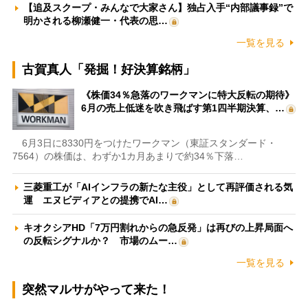
【追及スクープ・みんなで大家さん】独占入手“内部議事録”で
明かされる柳瀬健一・代表の思…
一覧を見る
古賀真人「発掘！好決算銘柄」
《株価34％急落のワークマンに特大反転の期待》
6月の売上低迷を吹き飛ばす第1四半期決算、…
6月3日に8330円をつけたワークマン（東証スタンダード・
7564）の株価は、わずか1カ月あまりで約34％下落…
三菱重工が「AIインフラの新たな主役」として再評価される気
運 エヌビディアとの提携でAI…
キオクシアHD「7万円割れからの急反発」は再びの上昇局面へ
の反転シグナルか？ 市場のムー…
一覧を見る
突然マルサがやって来た！