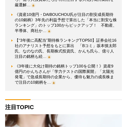
厳選解…
《資産10億円・DAIBOUCHOU氏が注目の割安成長期待
の10銘柄》3年先の利益予想で算出した「本当に割安な株
ランキング」のトップ100からピックアップ！ 不動産、
半導体、商社か…
【“3年後に高配当”期待株ランキングTOP50】証券会社16
社のアナリスト予想をもとに算出 「Bコミ」坂本慎太郎
氏、なのなの氏、長期株式投資氏、かんち氏ら、億り人
注目の銘柄も続…
《3年後に大化け期待の銘柄トップ100を公開！》資産9
億円のかんちさんが「学力テストの国際展開」「太陽光
発電」で急成長期待の企業から、優待も魅力の成長株ま
で注目の10銘柄を…
注目TOPIC