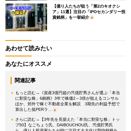
【億り人たちが狙う「第2のキオクシ
ア」11選】注目の「IPOセカンダリー投
資銘柄」を一挙紹介
あわせて読みたい
あなたにオススメ
関連記事
もっと読む→《資産3億円超の弐億貯男さんが選ぶ「本当
に割安な株」6銘柄》3年で株価2～3倍が狙えるコンサル
ほか、郊外で稼ぐ不動産企業を解説 3期先の利益予想で
算出した低PERラ…
さらに読む→【3年先を見据えた「本当に割安な株」トッ
プ50】なごちょう氏、DAIBOUCHOU氏、弐億貯男氏
ら、億り人投資家たちが特に注目する大化け期待銘柄を