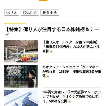
億り人
弐億貯男
投資手法
【特集】億り人が注目する日本株銘柄＆テー
マ
【億り人オールスターが狙う20銘柄】
「総資産69億円超」の10人が選んだ注
目株
キオクシア・ショックで「次にマネー
が流れる」16銘柄 凄腕投資家3名が厳
選
2年弱で資産17.5倍の元証券マン・かぶ
カブキ氏が「キオクシア急落で次に狙
う」5銘柄を公開