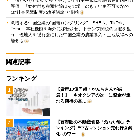
「何がやりたいのか分からない」竹中平蔵氏が語る高市内閣の
評価 「給付付き税額控除はその場しのぎ」いま不可欠なの
は“社会保障制度の改革議論”と指摘
急増する中国企業の“国籍ロンダリング” SHEIN、TikTok、
Temu…本社機能を海外に移転させ、トランプ関税の回避を狙
う 現地人を隠れ蓑にした中国企業の農業参入・土地取得への
懸念も
関連記事
ランキング
【資産10億円超・かんちさんが厳
1
選！】「キオクシアの次」に資金が流
れる期待の高…
【首都圏の不動産価格「危ない駅」ラ
2
ンキング】“中古マンション売れ行き鈍
化”のワー…