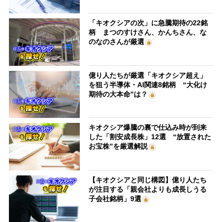
「キオクシアの次」に急騰期待の22銘
柄 まつのすけさん、かんちさん、な
のなのさんが厳選
億り人たちが厳選「キオクシア超え」
を狙う半導体・AI関連8銘柄 “大化け
期待の大本命”は？
キオクシア爆騰の裏で仕込み時が到来
した「割安成長株」12選 “放置された
お宝株”を厳選解説
【キオクシアと同じ構図】億り人たち
が注目する「親会社よりも成長しうる
子会社銘柄」9選