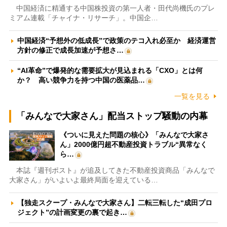
中国経済に精通する中国株投資の第一人者・田代尚機氏のプレ
ミアム連載「チャイナ・リサーチ」。中国企…
中国経済“予想外の低成長”で政策のテコ入れ必至か 経済運営
方針の修正で成長加速が予想さ…
“AI革命”で爆発的な需要拡大が見込まれる「CXO」とは何
か？ 高い競争力を持つ中国の医薬品…
一覧を見る
「みんなで大家さん」配当ストップ騒動の内幕
《ついに見えた問題の核心》「みんなで大家さ
ん」2000億円超不動産投資トラブル“異常なく
ら…
本誌『週刊ポスト』が追及してきた不動産投資商品「みんなで
大家さん」がいよいよ最終局面を迎えている…
【独走スクープ・みんなで大家さん】二転三転した“成田プロ
ジェクト”の計画変更の裏で起き…