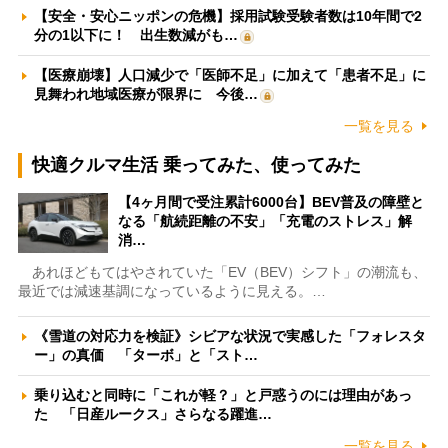
【安全・安心ニッポンの危機】採用試験受験者数は10年間で2
分の1以下に！ 出生数減がも…
【医療崩壊】人口減少で「医師不足」に加えて「患者不足」に
見舞われ地域医療が限界に 今後…
一覧を見る
快適クルマ生活 乗ってみた、使ってみた
【4ヶ月間で受注累計6000台】BEV普及の障壁と
なる「航続距離の不安」「充電のストレス」解
消…
あれほどもてはやされていた「EV（BEV）シフト」の潮流も、
最近では減速基調になっているように見える。…
《雪道の対応力を検証》シビアな状況で実感した「フォレスタ
ー」の真価 「ターボ」と「スト…
乗り込むと同時に「これが軽？」と戸惑うのには理由があっ
た 「日産ルークス」さらなる躍進…
一覧を見る