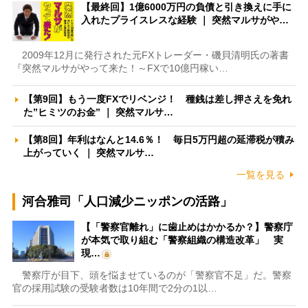
【最終回】1億6000万円の負債と引き換えに手に
入れたプライスレスな経験 ｜ 突然マルサがや…
2009年12月に発行された元FXトレーダー・磯貝清明氏の著書
『突然マルサがやって来た！～FXで10億円稼い…
【第9回】もう一度FXでリベンジ！ 種銭は差し押さえを免れ
た”ヒミツのお金” ｜ 突然マルサ…
【第8回】年利はなんと14.6％！ 毎日5万円超の延滞税が積み
上がっていく ｜ 突然マルサ…
一覧を見る
河合雅司「人口減少ニッポンの活路」
【「警察官離れ」に歯止めはかかるか？】警察庁
が本気で取り組む「警察組織の構造改革」 実
現…
警察庁が目下、頭を悩ませているのが「警察官不足」だ。警察
官の採用試験の受験者数は10年間で2分の1以…