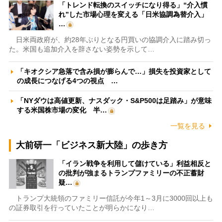
「トレンド転換のスイッチになり得る」“介入慣
れ”した市場心理を変える「日米協調為替介入」
…
日米両政府が、約28年ぶりとなる円買いの協調介入に踏み切っ
た。米国も追加介入を辞さない姿勢を示して…
「キオクシア急落で含み損が膨らんで…」損失を投資家として
の成長につなげる4つの視点 …
「NYダウは高値更新、ナスダック・S&P500は足踏み」が意味
する米国株市場の変化 半…
一覧を見る
大前研一「ビジネス新大陸」の歩き方
「イラン戦争を利用して儲けている」利益相反と
の批判が強まるトランプファミリーの不正蓄財
疑…
トランプ大統領のファミリー信託が今年1～3月に3000回以上も
の証券取引を行っていたことが明らかになり…