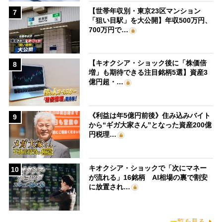
【世帯年収別・東京23区マンション
7
「狙い目駅」を大公開】年収500万円、
700万円で…
【キオクシア・ショック後に「株価倍
8
増」も期待できる注目銘柄5選】資産3
億円超・…
《利益は年5億円前後》住み込みバイト
9
から“ギガ大家さん”となった資産200億
円税理…
キオクシア・ショックで「次にマネー
10
が流れる」16銘柄 AI相場の裏で割安
に放置され…
一覧を見る