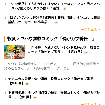
「いつ暴発してもおかしくはない」イーロン・マスク氏とスペ
ースXが抱えるリスクの数々「絶対…
【3メガバンクは純利益5兆円超】銀行、商社、ゼネコンは最高
益続出の一方で、中小企業・…
一覧を見る
投資ノウハウ満載コミック「俺がカブ番長！」
「売り時」を逃さないトレンド見極め術 投資コ
ミック「俺がカブ番長！」【第11回】
かつて投資情報雑誌「マネーポスト」にて、圧倒的な情報量が
詰め込まれた「天下無敵の株コミック」とし…
テクニカル分析・集中講義 投資コミック「俺がカブ番長！」
【第10回】
不透明相場に勝つ信用取引の極意 投資コミック「俺がカブ番
長！」【第9回】
一覧を見る