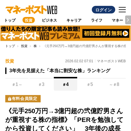
ログイン
トップ
投資
ビジネス
キャリア
ライフ
マネー
トップ
投資
株
《元手250万円→3億円超の弐億貯男さんが重視する株の指標
投資
2026.02.02 07:01
マネーポストWEB
3年先を見据えた「本当に割安な株」ランキング
1
3
4
5
8
＃
～
＃
＃
＃
～
＃
有料会員限定
《元手250万円→3億円超の弐億貯男さん
が重視する株の指標》「PERを勉強して
から投資してください」 3年後の成長