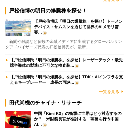
戸松信博の明日の爆騰株を探せ！
【戸松信博氏「明日の爆騰株」を探せ】トーメン
デバイス：サムスンを通じて世界のAIメモリ需
要…
新聞や雑誌など多数の金融メディアに出演するグローバルリン
クアドバイザーズ代表の戸松信博氏が、最新…
【戸松信博氏「明日の爆騰株」を探せ】レーザーテック：最先
端半導体の製造に不可欠な検査装…
【戸松信博氏「明日の爆騰株」を探せ】TDK：AIインフラを支
えるキープレーヤー 成長の再評…
一覧を見る
田代尚機のチャイナ・リサーチ
中国「Kimi K3」の衝撃に世界はどう対応するの
か？ 米財務長官が検討する「蒸留を行う中国
AI…