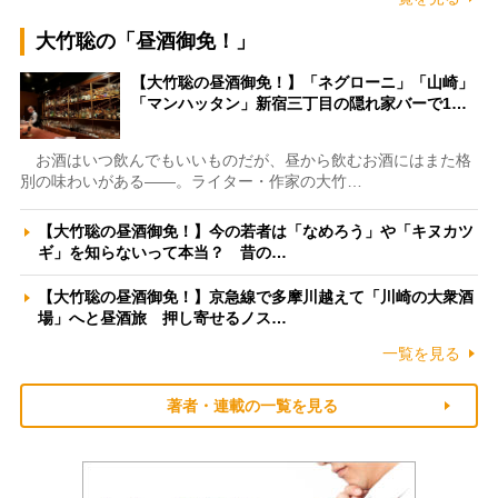
大竹聡の「昼酒御免！」
【大竹聡の昼酒御免！】「ネグローニ」「山崎」
「マンハッタン」新宿三丁目の隠れ家バーで1…
お酒はいつ飲んでもいいものだが、昼から飲むお酒にはまた格
別の味わいがある――。ライター・作家の大竹…
【大竹聡の昼酒御免！】今の若者は「なめろう」や「キヌカツ
ギ」を知らないって本当？ 昔の…
【大竹聡の昼酒御免！】京急線で多摩川越えて「川崎の大衆酒
場」へと昼酒旅 押し寄せるノス…
一覧を見る
著者・連載の一覧を見る