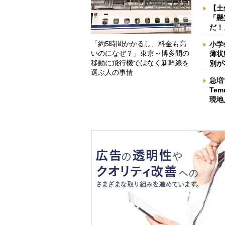
【土
「懸
だ！
「約5時間かかるし、料金も高
小学
いのになぜ？」東京～博多間の
薄状
移動に飛行機ではなく新幹線を
別が
選ぶ人の事情
急増
Te
現地