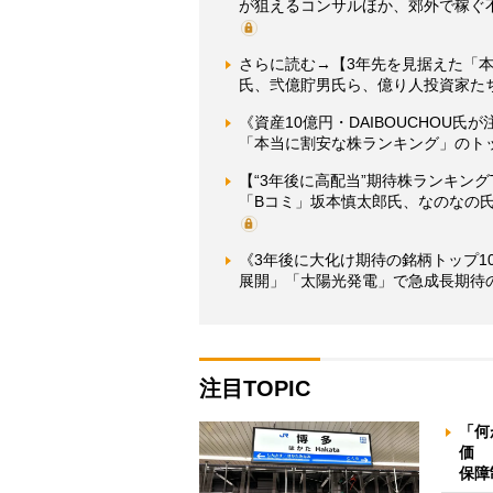
が狙えるコンサルほか、郊外で稼ぐ不
さらに読む→【3年先を見据えた「本当
氏、弐億貯男氏ら、億り人投資家た
《資産10億円・DAIBOUCHOU
「本当に割安な株ランキング」のトッ
【“3年後に高配当”期待株ランキン
「Bコミ」坂本慎太郎氏、なのなの
《3年後に大化け期待の銘柄トップ1
展開」「太陽光発電」で急成長期待
注目TOPIC
「何
価 
保障