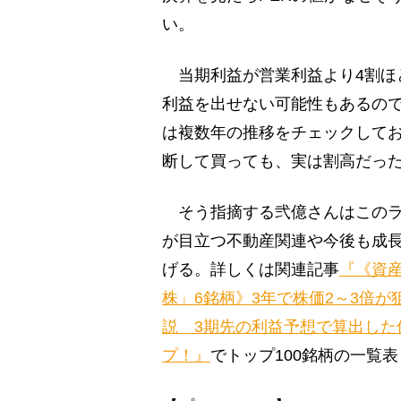
い。
当期利益が営業利益より4割ほ
利益を出せない可能性もあるの
は複数年の推移をチェックしてお
断して買っても、実は割高だっ
そう指摘する弐億さんはこのラ
が目立つ不動産関連や今後も成長
げる。詳しくは関連記事
『《資
株」6銘柄》3年で株価2～3倍
説 3期先の利益予想で算出した
プ！』
でトップ100銘柄の一覧