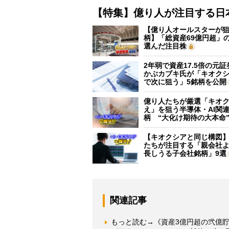
【特集】億り人が注目する日
【億り人オールスターが狙
柄】「総資産69億円超」の
選んだ注目株
2年弱で資産17.5倍の元
かぶカブキ氏が「キオク
で次に狙う」5銘柄を公開
億り人たちが厳選「キオ
え」を狙う半導体・AI関連
柄 “大化け期待の大本命
【キオクシアと同じ構図
たちが注目する「親会社
長しうる子会社銘柄」9選
関連記事
もっと読む→《資産3億円超の弐億貯