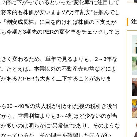
6～7倍に下がっているといった“変化率”に注目して
将来的も株価が安いままの“万年割安”を掴んでし
注
い『割安成長株』に目を向ければ株価の下支えが
も今期と3期先のPERの変化率をチェックしてほ
きく変わるため、単年で見るよりも、2～3年な
す。たとえば、本業以外の不動産売却益などによ
があるとPERも大きく上下することがありま
30～40％の法人税が引かれた後の税引き後当
すから、営業利益よりも3～4割ほど少ないのが当
が多いのは明らかに“異常値”であり、そのような
うなっているか、その理由を確認したほうがい