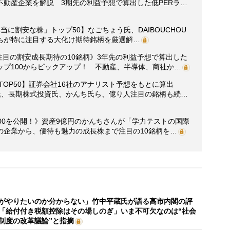
動産企業を解説 3期先の利益予想で算出した低PERラ…
に割安な株」トップ50】なごちょう氏、DAIBOUCHOU
ちが特に注目する大化け期待銘柄を厳選解…
氏が注目の割安成長期待の10銘柄》3年先の利益予想で算出した
プ100からピックアップ！ 不動産、半導体、商社か…
グTOP50】証券会社16社のアナリスト予想をもとに算出
氏、長期株式投資氏、かんち氏ら、億り人注目の銘柄も続…
00を公開！》資産9億円のかんちさんが「学力テストの国際
の企業から、優待も魅力の成長株まで注目の10銘柄を…
がやりたいのか分からない」竹中平蔵氏が語る高市内閣の評
「給付付き税額控除はその場しのぎ」いま不可欠なのは“社会
制度の改革議論”と指摘