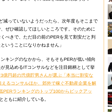
ど減っていないようだったら、次年度もそこまで
で、ぜひ確認してほしいところです。そのために
くべきで、ただ目の前のPERを見て割安だと判
たということになりかねません」
ンキングのなかから、そもそもPERが低い傾向
が見込めるITコンサルなどを注目銘柄として挙
産3億円超の弐億貯男さんが選ぶ「本当に割安な
が狙えるコンサルほか、郊外で稼ぐ不動産企業を解
低PERランキングのトップ100からピックアッ
表とともに紹介している。