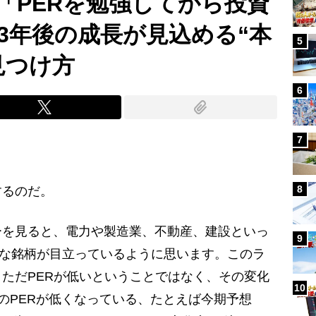
「PERを勉強してから投資
3年後の成長が見込める“本
5
見つけ方
6
7
8
るのだ。
ーを見ると、電力や製造業、不動産、建設といっ
9
安”な銘柄が目立っているように思います。このラ
ただPERが低いということではなく、その変化
10
先のPERが低くなっている、たとえば今期予想