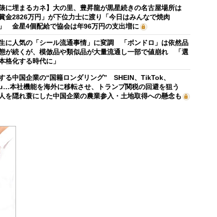
俵に埋まるカネ】大の里、豊昇龍が黒星続きの名古屋場所は
賞金2826万円」が下位力士に渡り「今日はみんなで焼肉
」 金星4個配給で協会は年96万円の支出増に
生に人気の「シール流通事情」に変調 「ボンドロ」は依然品
態が続くが、模倣品や類似品が大量流通し一部で値崩れ 「選
本格化する時代に」
する中国企業の“国籍ロンダリング” SHEIN、TikTok、
mu…本社機能を海外に移転させ、トランプ関税の回避を狙う
人を隠れ蓑にした中国企業の農業参入・土地取得への懸念も