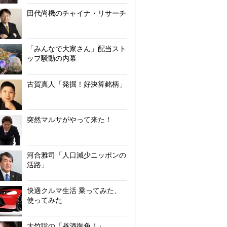
田代尚機のチャイナ・リサーチ
「みんなで大家さん」配当スト
ップ騒動の内幕
古賀真人「発掘！好決算銘柄」
突然マルサがやって来た！
河合雅司「人口減少ニッポンの
活路」
快適クルマ生活 乗ってみた、
使ってみた
大竹聡の「昼酒御免！」