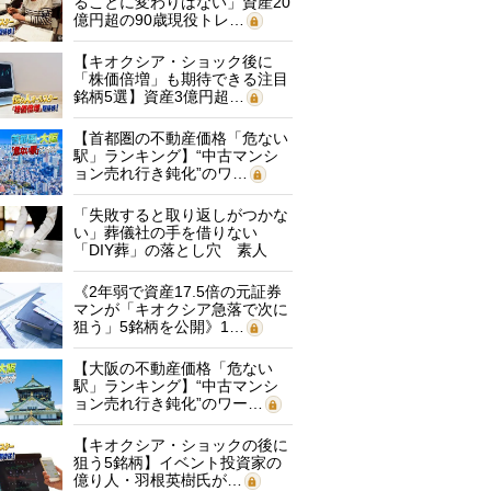
ることに変わりはない」資産20
億円超の90歳現役トレ…
【キオクシア・ショック後に
「株価倍増」も期待できる注目
銘柄5選】資産3億円超…
【首都圏の不動産価格「危ない
駅」ランキング】“中古マンシ
ョン売れ行き鈍化”のワ…
「失敗すると取り返しがつかな
い」葬儀社の手を借りない
「DIY葬」の落とし穴 素人
に…
《2年弱で資産17.5倍の元証券
マンが「キオクシア急落で次に
狙う」5銘柄を公開》1…
【大阪の不動産価格「危ない
駅」ランキング】“中古マンシ
ョン売れ行き鈍化”のワー…
【キオクシア・ショックの後に
狙う5銘柄】イベント投資家の
億り人・羽根英樹氏が…