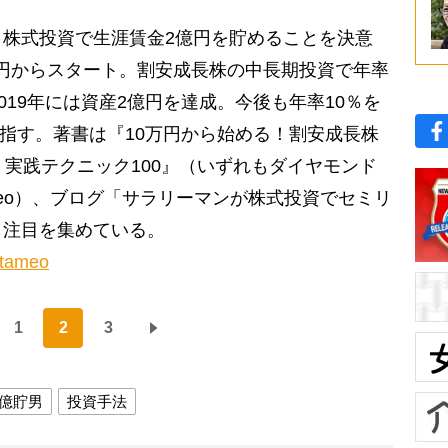
株式投資で生涯賃金2億円を貯めることを決意
0万円からスタート。割安成長株の中長期投資で年率
019年には資産2億円を達成。今後も年率10％を
目指す。著書は『10万円から始める！割安成長株
 実践テクニック100』（いずれもダイヤモンド
ameo）、ブログ「サラリーマンが株式投資でセミリ
も注目を集めている。
utameo
1
2
3
億貯男
投資手法