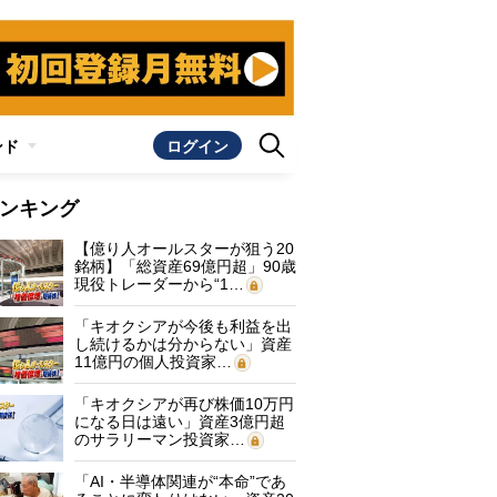
ンド
ログイン
ンキング
【億り人オールスターが狙う20
銘柄】「総資産69億円超」90歳
現役トレーダーから“1…
「キオクシアが今後も利益を出
し続けるかは分からない」資産
11億円の個人投資家…
「キオクシアが再び株価10万円
になる日は遠い」資産3億円超
のサラリーマン投資家…
「AI・半導体関連が“本命”であ