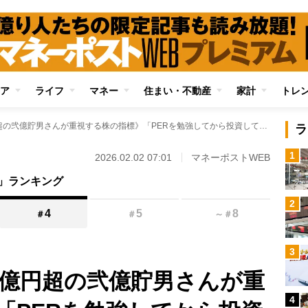
ア
ライフ
マネー
住まい・不動産
家計
トレ
《元手250万円→3億円超の弐億貯男さんが重視する株の指標》「PERを勉強してから投資してください」 3年後の成長が見込める“本当に割安な株”の見つけ方
ラ
1
2026.02.02 07:01
マネーポストWEB
」ランキング
2
4
5
8
＃
＃
～
＃
3
3億円超の弐億貯男さんが重
4