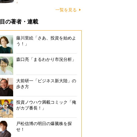
一覧を見る
目の著者・連載
藤川里絵「さあ、投資を始めよ
う！」
森口亮「まるわかり市況分析」
大前研一「ビジネス新大陸」の
歩き方
投資ノウハウ満載コミック「俺
がカブ番長！」
戸松信博の明日の爆騰株を探
せ！