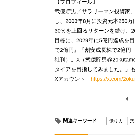
【プロフィール】
弐億貯男／サラリーマン投資家。
し、2003年8月に投資元本25
30％を上回るリターンを続け、2
目標に、2029年に5億円達成を
で2億円』『割安成長株で2億円
社刊）。X（弐億貯男@2okut
タイアを目指してみました。」
Xアカウント：
https://x.com/2ok
関連キーワード
億り人
弐