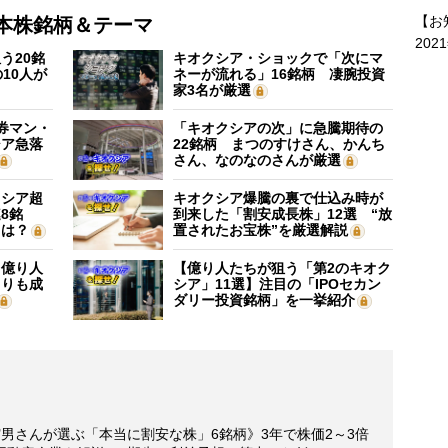
【お
本株銘柄＆テーマ
202
う20銘
キオクシア・ショックで「次にマ
10人が
ネーが流れる」16銘柄 凄腕投資
家3名が厳選
証券マン・
「キオクシアの次」に急騰期待の
シア急落
22銘柄 まつのすけさん、かんち
さん、なのなのさんが厳選
クシア超
キオクシア爆騰の裏で仕込み時が
8銘
到来した「割安成長株」12選 “放
”は？
置されたお宝株”を厳選解説
】億り人
【億り人たちが狙う「第2のキオク
よりも成
シア」11選】注目の「IPOセカン
ダリー投資銘柄」を一挙紹介
男さんが選ぶ「本当に割安な株」6銘柄》3年で株価2～3倍