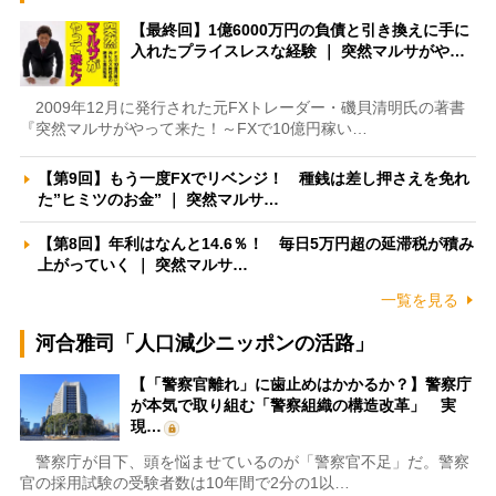
【最終回】1億6000万円の負債と引き換えに手に
入れたプライスレスな経験 ｜ 突然マルサがや…
2009年12月に発行された元FXトレーダー・磯貝清明氏の著書
『突然マルサがやって来た！～FXで10億円稼い…
【第9回】もう一度FXでリベンジ！ 種銭は差し押さえを免れ
た”ヒミツのお金” ｜ 突然マルサ…
【第8回】年利はなんと14.6％！ 毎日5万円超の延滞税が積み
上がっていく ｜ 突然マルサ…
一覧を見る
河合雅司「人口減少ニッポンの活路」
【「警察官離れ」に歯止めはかかるか？】警察庁
が本気で取り組む「警察組織の構造改革」 実
現…
警察庁が目下、頭を悩ませているのが「警察官不足」だ。警察
官の採用試験の受験者数は10年間で2分の1以…