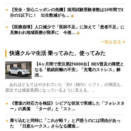
【安全・安心ニッポンの危機】採用試験受験者数は10年間で2
分の1以下に！ 出生数減がも…
【医療崩壊】人口減少で「医師不足」に加えて「患者不足」に
見舞われ地域医療が限界に 今後…
一覧を見る
快適クルマ生活 乗ってみた、使ってみた
【4ヶ月間で受注累計6000台】BEV普及の障壁と
なる「航続距離の不安」「充電のストレス」解
消…
あれほどもてはやされていた「EV（BEV）シフト」の潮流も、
最近では減速基調になっているように見える。…
《雪道の対応力を検証》シビアな状況で実感した「フォレスタ
ー」の真価 「ターボ」と「スト…
乗り込むと同時に「これが軽？」と戸惑うのには理由があっ
た 「日産ルークス」さらなる躍進…