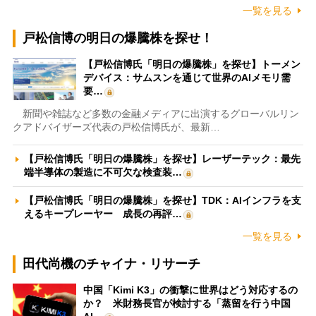
一覧を見る
戸松信博の明日の爆騰株を探せ！
【戸松信博氏「明日の爆騰株」を探せ】トーメン
デバイス：サムスンを通じて世界のAIメモリ需
要…
新聞や雑誌など多数の金融メディアに出演するグローバルリン
クアドバイザーズ代表の戸松信博氏が、最新…
【戸松信博氏「明日の爆騰株」を探せ】レーザーテック：最先
端半導体の製造に不可欠な検査装…
【戸松信博氏「明日の爆騰株」を探せ】TDK：AIインフラを支
えるキープレーヤー 成長の再評…
一覧を見る
田代尚機のチャイナ・リサーチ
中国「Kimi K3」の衝撃に世界はどう対応するの
か？ 米財務長官が検討する「蒸留を行う中国