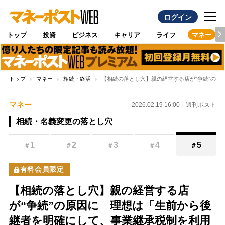
ログイン
トップ
投資
ビジネス
キャリア
ライフ
マネー
トップ
マネー
相続・終活
【相続の落とし穴】親の経営する店が“争続”の
マネー
2026.02.19 16:00
週刊ポスト
相続・名義変更の落とし穴
1
2
3
4
5
＃
＃
＃
＃
＃
有料会員限定
【相続の落とし穴】親の経営する店
が“争続”の原因に 理想は「生前から後
継者を明確にして、事業継承税制を利用