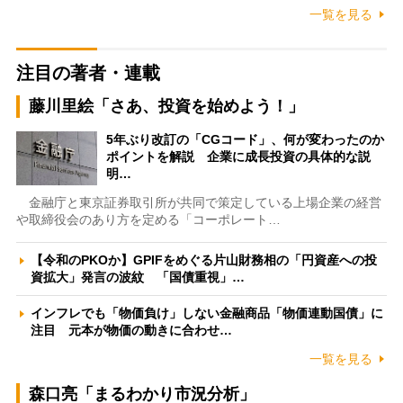
一覧を見る
注目の著者・連載
藤川里絵「さあ、投資を始めよう！」
5年ぶり改訂の「CGコード」、何が変わったのか
ポイントを解説 企業に成長投資の具体的な説
明…
金融庁と東京証券取引所が共同で策定している上場企業の経営
や取締役会のあり方を定める「コーポレート…
【令和のPKOか】GPIFをめぐる片山財務相の「円資産への投
資拡大」発言の波紋 「国債重視」…
インフレでも「物価負け」しない金融商品「物価連動国債」に
注目 元本が物価の動きに合わせ…
一覧を見る
森口亮「まるわかり市況分析」