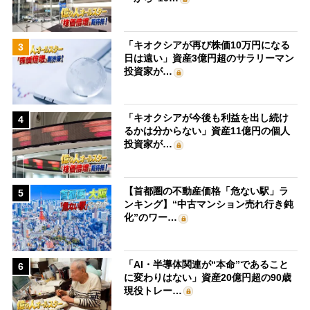
「キオクシアが再び株価10万円になる
3
日は遠い」資産3億円超のサラリーマン
投資家が…
「キオクシアが今後も利益を出し続け
4
るかは分からない」資産11億円の個人
投資家が…
【首都圏の不動産価格「危ない駅」ラ
5
ンキング】“中古マンション売れ行き鈍
化”のワー…
「AI・半導体関連が“本命”であること
6
に変わりはない」資産20億円超の90歳
現役トレー…