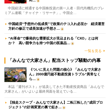
AI…
中国経済に精通する中国株投資の第一人者・田代尚機氏のプレ
ミアム連載「チャイナ・リサーチ」。中国企…
中国経済“予想外の低成長”で政策のテコ入れ必至か 経済運営
方針の修正で成長加速が予想さ…
“AI革命”で爆発的な需要拡大が見込まれる「CXO」とは何
か？ 高い競争力を持つ中国の医薬品…
一覧を見る
「みんなで大家さん」配当ストップ騒動の内幕
《ついに見えた問題の核心》「みんなで大家さ
ん」2000億円超不動産投資トラブル“異常なく
ら…
本誌『週刊ポスト』が追及してきた不動産投資商品「みんなで
大家さん」がいよいよ最終局面を迎えている…
【独走スクープ・みんなで大家さん】二転三転した“成田プロ
ジェクト”の計画変更の裏で起き…