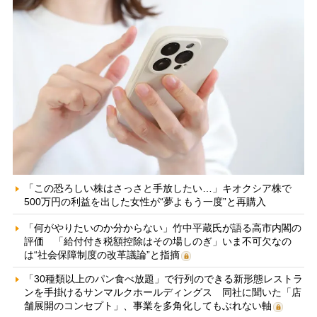
「この恐ろしい株はさっさと手放したい…」キオクシア株で
500万円の利益を出した女性が“夢よもう一度”と再購入
「何がやりたいのか分からない」竹中平蔵氏が語る高市内閣の
評価 「給付付き税額控除はその場しのぎ」いま不可欠なの
は“社会保障制度の改革議論”と指摘
「30種類以上のパン食べ放題」で行列のできる新形態レストラ
ンを手掛けるサンマルクホールディングス 同社に聞いた「店
舗展開のコンセプト」、事業を多角化してもぶれない軸