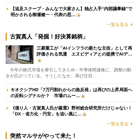
【追及スクープ・みんなで大家さん】独占入手“内部議事録”で
明かされる柳瀬健一・代表の思…
一覧を見る
古賀真人「発掘！好決算銘柄」
三菱重工が「AIインフラの新たな主役」として再
評価される気運 エヌビディアとの提携でAIデ…
今年の株式市場を牽引してきたAI・半導体関連株に、調整の動
きが広がっている。そうしたなか、再び注目…
キオクシアHD「7万円割れからの急反発」は再びの上昇局面へ
の反転シグナルか？ 市場のムー…
《億り人・古賀真人氏が厳選》野村総合研究所だけじゃない！
「DX・省力化・円安」を追い風に…
一覧を見る
突然マルサがやって来た！