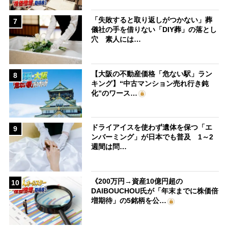
「失敗すると取り返しがつかない」葬
7
儀社の手を借りない「DIY葬」の落とし
穴 素人には…
【大阪の不動産価格「危ない駅」ラン
8
キング】“中古マンション売れ行き鈍
化”のワース…
ドライアイスを使わず遺体を保つ「エ
9
ンバーミング」が日本でも普及 1～2
週間は問…
《200万円→資産10億円超の
10
DAIBOUCHOU氏が「年末までに株価倍
増期待」の5銘柄を公…