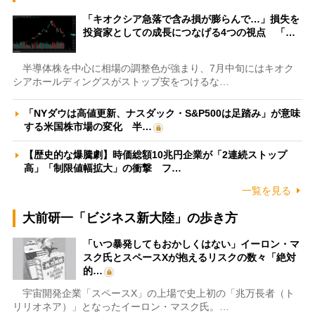
「キオクシア急落で含み損が膨らんで…」損失を
投資家としての成長につなげる4つの視点 「…
半導体株を中心に相場の調整色が強まり、7月中旬にはキオク
シアホールディングスがストップ安をつけるな…
「NYダウは高値更新、ナスダック・S&P500は足踏み」が意味
する米国株市場の変化 半…
【歴史的な爆騰劇】時価総額10兆円企業が「2連続ストップ
高」「制限値幅拡大」の衝撃 フ…
一覧を見る
大前研一「ビジネス新大陸」の歩き方
「いつ暴発してもおかしくはない」イーロン・マ
スク氏とスペースXが抱えるリスクの数々「絶対
的…
宇宙開発企業「スペースX」の上場で史上初の「兆万長者（ト
リリオネア）」となったイーロン・マスク氏。…