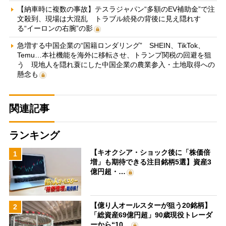
【納車時に複数の事故】テスラジャパン“多額のEV補助金”で注
文殺到、現場は大混乱 トラブル続発の背後に見え隠れす
る“イーロンの右腕”の影
急増する中国企業の“国籍ロンダリング” SHEIN、TikTok、
Temu…本社機能を海外に移転させ、トランプ関税の回避を狙
う 現地人を隠れ蓑にした中国企業の農業参入・土地取得への
懸念も
関連記事
ランキング
【キオクシア・ショック後に「株価倍
1
増」も期待できる注目銘柄5選】資産3
億円超・…
【億り人オールスターが狙う20銘柄】
2
「総資産69億円超」90歳現役トレーダ
ーから“10…