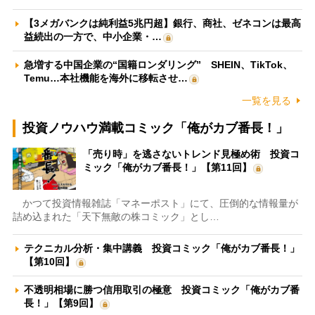
【3メガバンクは純利益5兆円超】銀行、商社、ゼネコンは最高
益続出の一方で、中小企業・…
急増する中国企業の“国籍ロンダリング” SHEIN、TikTok、
Temu…本社機能を海外に移転させ…
一覧を見る
投資ノウハウ満載コミック「俺がカブ番長！」
「売り時」を逃さないトレンド見極め術 投資コ
ミック「俺がカブ番長！」【第11回】
かつて投資情報雑誌「マネーポスト」にて、圧倒的な情報量が
詰め込まれた「天下無敵の株コミック」とし…
テクニカル分析・集中講義 投資コミック「俺がカブ番長！」
【第10回】
不透明相場に勝つ信用取引の極意 投資コミック「俺がカブ番
長！」【第9回】