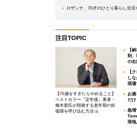
ロザンナ、70才のひとり暮らし生
注目TOPIC
【納
到、
の右
【ク
しな
現場
【75歳をすぎたらやめること】
お酒
ベストセラー『定年後』著者・
だけ
楠木新氏が指南する老年期の好
急増
循環を呼び込む方法
Te
現地