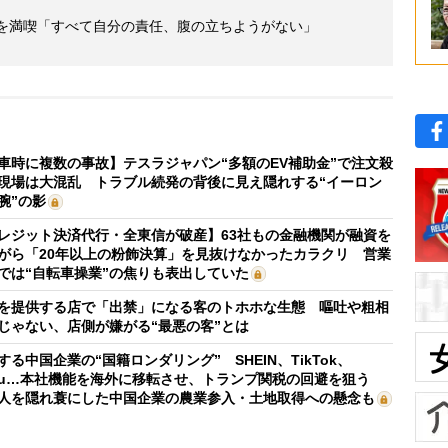
活を満喫「すべて自分の責任、腹の立ちようがない」
車時に複数の事故】テスラジャパン“多額のEV補助金”で注文殺
現場は大混乱 トラブル続発の背後に見え隠れする“イーロン
腕”の影
レジット決済代行・全東信が破産】63社もの金融機関が融資を
がら「20年以上の粉飾決算」を見抜けなかったカラクリ 営業
では“自転車操業”の焦りも表出していた
を提供する店で「出禁」になる客のトホホな生態 嘔吐や粗相
じゃない、店側が嫌がる“最悪の客”とは
する中国企業の“国籍ロンダリング” SHEIN、TikTok、
mu…本社機能を海外に移転させ、トランプ関税の回避を狙う
人を隠れ蓑にした中国企業の農業参入・土地取得への懸念も