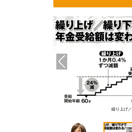
る
繰り上げ／