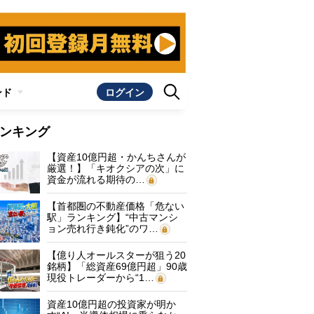
ンド
ログイン
ンキング
【資産10億円超・かんちさんが
厳選！】「キオクシアの次」に
資金が流れる期待の…
【首都圏の不動産価格「危ない
駅」ランキング】“中古マンシ
ョン売れ行き鈍化”のワ…
【億り人オールスターが狙う20
銘柄】「総資産69億円超」90歳
現役トレーダーから“1…
資産10億円超の投資家が明か