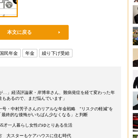
本文に戻る
国民年金
年金
繰り下げ受給
たが…」経済評論家・岸博幸さん、難病発症を経て変わった年
性もあるので、まだ悩んでいます」
一号・中村芳子さんのリアルな年金戦略 “リスクの軽減”を
 「最終的な後悔がいちばん少なくなる」と判断
65才一人暮らし女性のゆとりある生活
方 大スターもケアハウスに住む時代