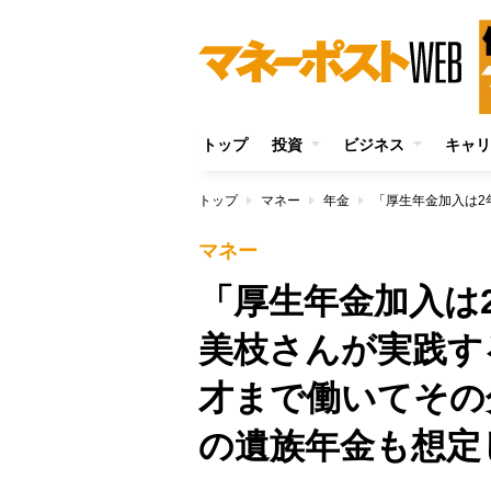
トップ
投資
ビジネス
キャリ
トップ
マネー
年金
マネー
「厚生年金加入は
美枝さんが実践す
才まで働いてその
の遺族年金も想定