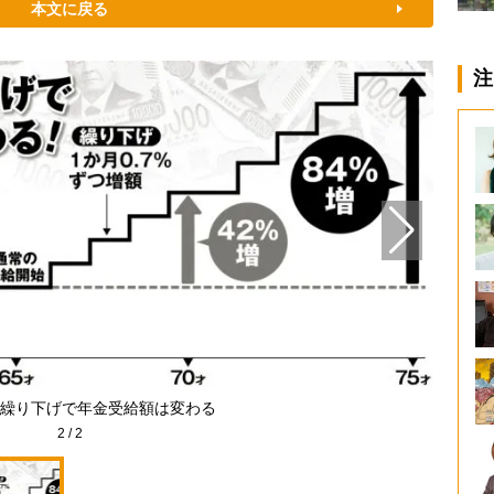
本文に戻る
注
繰り下げで年金受給額は変わる
2
/
2