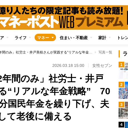
ア
ライフ
マネー
住まい・不動産
家計
トレ
「厚生年金加入は2年間のみ」社労士・井戸美枝さんが実践する“リアルな年金戦略” 70才まで働いてその分国民年金を繰り下げ、夫の遺族年金も想定して老後に備える
写真一覧
ラ
1
2026.03.18 15:00
女性セブン
2年間のみ」社労士・井戸
2
る“リアルな年金戦略” 70
分国民年金を繰り下げ、夫
3
して老後に備える
4