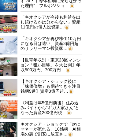
す“AI・半導体相場に乗らなかっ
た理由” フルポジショ…
「キオクシアが今後も利益を出
し続けるかは分からない」資産
11億円の個人投資家…
「キオクシアが再び株価10万円
になる日は遠い」資産3億円超
のサラリーマン投資家…
【世帯年収別・東京23区マンシ
ョン「狙い目駅」を大公開】年
収500万円、700万円…
【キオクシア・ショック後に
「株価倍増」も期待できる注目
銘柄5選】資産3億円超…
《利益は年5億円前後》住み込
みバイトから“ギガ大家さん”と
なった資産200億円税…
キオクシア・ショックで「次に
マネーが流れる」16銘柄 AI相
場の裏で割安に放置さ…