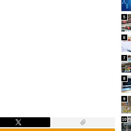
Loaded
:
87.91%
5
6
7
8
9
10